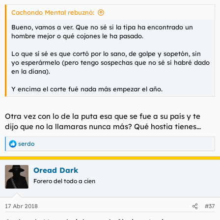
s
Cachondo Mental rebuznó:
:
Bueno, vamos a ver. Que no sé si la tipa ha encontrado un
hombre mejor o qué cojones le ha pasado.
Lo que sí sé es que cortó por lo sano, de golpe y sopetón, sin
yo esperármelo (pero tengo sospechas que no sé si habré dado
en la diana).
Y encima el corte fué nada más empezar el año.
Otra vez con lo de la puta esa que se fue a su país y te
dijo que no la llamaras nunca más? Qué hostia tienes...
serdo
R
e
a
Oread Dark
c
c
Forero del todo a cien
i
o
n
17 Abr 2018
#37
e
s