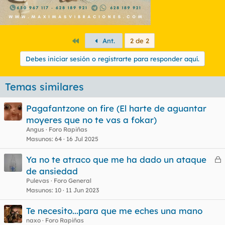
Primero
Ant.
2 de 2
Debes iniciar sesión o registrarte para responder aquí.
Temas similares
Pagafantzone on fire (El harte de aguantar
moyeres que no te vas a fokar)
Angus
Foro Rapiñas
Masunos
64
16 Jul 2025
Ya no te atraco que me ha dado un ataque
e
de ansiedad
r
Pulevas
Foro General
r
Masunos
10
11 Jun 2023
Te necesito...para que me eches una mano
naxo
Foro Rapiñas
o