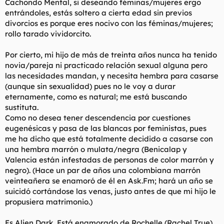
Cachondo Mental, si deseando féminas/mujeres ergo
:
entrándoles, estás soltero a cierta edad sin previos
divorcios es porque eres nocivo con las féminas/mujeres;
rollo tarado vividorcito.
Por cierto, mi hijo de más de treinta años nunca ha tenido
novia/pareja ni practicado relación sexual alguna pero
las necesidades mandan, y necesita hembra para casarse
(aunque sin sexualidad) pues no le voy a durar
eternamente, como es natural; me está buscando
sustituta.
Como no desea tener descendencia por cuestiones
eugenésicas y pasa de las blancas por feministas, pues
me ha dicho que está totalmente decidido a casarse con
una hembra marrón o mulata/negra (Benicalap y
Valencia están infestadas de personas de color marrón y
negro). (Hace un par de años una colombiana marrón
veinteañera se enamoró de él en Ask.Fm; hará un año se
suicidó cortándose las venas, justo antes de que mi hijo le
propusiera matrimonio.)
Es Alien Dark. Está enamorado de Rochelle (Rachel True)