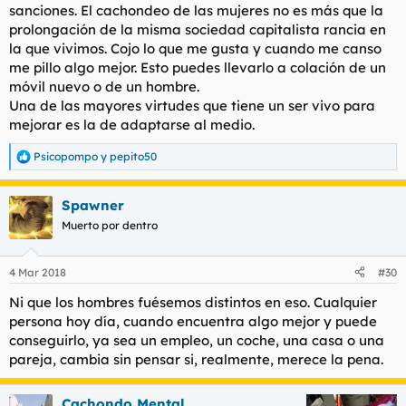
sanciones. El cachondeo de las mujeres no es más que la
tu vida?.
prolongación de la misma sociedad capitalista rancia en
Aquí pongo ésta:
la que vivimos. Cojo lo que me gusta y cuando me canso
me pillo algo mejor. Esto puedes llevarlo a colación de un
móvil nuevo o de un hombre.
Una de las mayores virtudes que tiene un ser vivo para
mejorar es la de adaptarse al medio.
Psicopompo
y
pepito50
R
e
a
Spawner
c
c
Muerto por dentro
i
o
n
4 Mar 2018
#30
e
s
Ni que los hombres fuésemos distintos en eso. Cualquier
:
persona hoy día, cuando encuentra algo mejor y puede
conseguirlo, ya sea un empleo, un coche, una casa o una
pareja, cambia sin pensar si, realmente, merece la pena.
Cachondo Mental