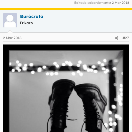
Editado cobardemente:
2 Mar 2018
Burócrata
Frikazo
2 Mar 2018
#27