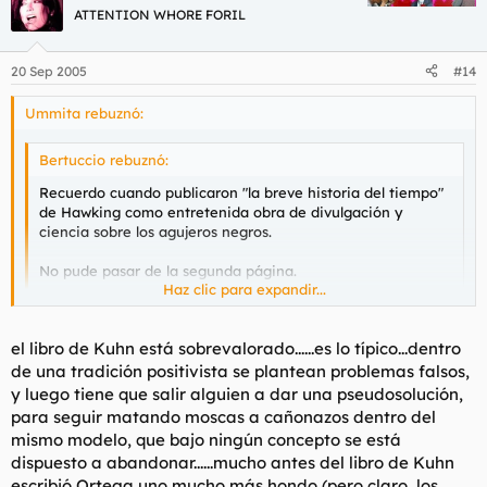
ATTENTION WHORE FORIL
20 Sep 2005
#14
Ummita rebuznó:
Bertuccio rebuznó:
Recuerdo cuando publicaron "la breve historia del tiempo"
de Hawking como entretenida obra de divulgación y
ciencia sobre los agujeros negros.
No pude pasar de la segunda página.
Haz clic para expandir...
Toda esa literatura, Ummita, ¿no es sino una serie de
novelas con más cantidad de deseos por lo que podría ser
Haz clic para expandir...
el libro de Kuhn está sobrevalorado......es lo típico...dentro
que por lo que realmente es?
de una tradición positivista se plantean problemas falsos,
Puede que sea una cuestión de fé.
Aunque algunas de esas obras sean tremendamente
y luego tiene que salir alguien a dar una pseudosolución,
especulativas, no se las puede denominar "novelas", porque
para seguir matando moscas a cañonazos dentro del
están hecha bajo un enfoque científico aunque luego aborden
mismo modelo, que bajo ningún concepto se está
cuestiones que se escapen a nuestra lógica cartesiana y a las
dispuesto a abandonar......mucho antes del libro de Kuhn
leyes fundamentales de la mécanica clásica. Muchas de las
escribió Ortega uno mucho más hondo (pero claro, los