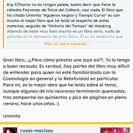
Kip S.Thorne no es ningún pelele, basta decir que tiene la
cátedra Feynman de física del Caltech, casi nada. El libro que
ha citado Ummita "Agujeros negros y Tiempo Curvo" es con
mucho el mejor libro que he leido al respecto de estas
materias, seguido de "Historia del Tiempo" de Hawking.
Además de estar muy bien escrito es un libro serio, nada de
gilipolleces ni desvarios de gran físico. Él es un relativista que
lleva muchos años trabajando de forma seria junto a los
Haz clic para expandir...
mejores, sobre la herencia de Einstein y los agujeros negros y
de gusano. Baste decir que el libro qeu antes he citado tardó
en escribirlo 15 años debido a su meticulosidad. Quería un libro
Gran libro... ¡¿Pero cómo prestas una joya así?!. Yo lo tengo
a la par que ameno , serio y tratado con mucho rigor científico.
a buen recaudo. Es verdad, hay partes del libro muy dificil
No es un libro fácil de entender y para comprenderlo quizás
de entender para quien no esté familiarizado con la
haga falta leerse antes el de Hawking o iniciarse en los
Cosmología en general y la Relatividad en particular.
conceptos de Cosmología más comunes. Las explicaciones
Para mí, es la mejor obra que he leido sobre el tema,
vienen acompañadas con multitud de gráficos , fotografías y
bocetos para mayor entendimiento del lector.
aunque algunas de mis neuronas terminaron quemadas,
Desgraciadamente es uno de esos libros que he prestado y no
tras zamparme las quinientas y pico de páginas en pleno
he vuelto a saber nada de él.
verano, hace unos años. :)
Ummita
rusas-macizas