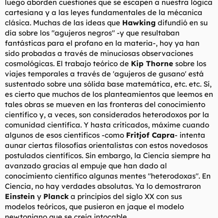
luego aborden cuestiones que se escapen a nuestra lógica
cartesiana y a las leyes fundamentales de la mécanica
clásica. Muchas de las ideas que
Hawking
difundió en su
día sobre los "agujeros negros" -y que resultaban
fantásticas para el profano en la materia-, hoy ya han
sido probadas a través de minuciosas observaciones
cosmológicas. El trabajo teórico de
Kip Thorne
sobre los
viajes temporales a través de
'agujeros de gusano'
está
sustentado sobre una sólida base matemática, etc. etc. Sí,
es cierto que muchos de los planteamientos que leemos en
tales obras se mueven en las fronteras del conocimiento
científico y, a veces, son considerados heterodoxos por la
comunidad científica. Y hasta criticados, máxime cuando
algunos de esos científicos -como
Fritjof Capra
- intenta
aunar ciertas filosofías orientalistas con estos novedosos
postulados científicos. Sin embargo, la Ciencia siempre ha
avanzado gracias al empuje que han dado al
conocimiento científico algunas mentes "heterodoxas". En
Ciencia, no hay verdades absolutas. Ya lo demostraron
Einstein
y
Planck
a principios del siglo XX con sus
modelos teóricos, que pusieron en jaque el modelo
newtoniano que se creía intocable.