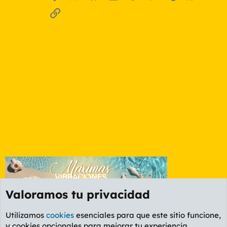
Enlace
Valoramos tu privacidad
Utilizamos
cookies
esenciales para que este sitio funcione,
y cookies opcionales para mejorar tu experiencia.
Foro Ocio y Cultura