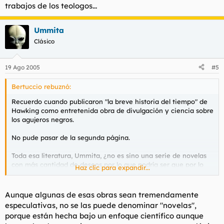
trabajos de los teologos...
Ummita
Clásico
19 Ago 2005
#5
Bertuccio rebuznó:
Recuerdo cuando publicaron "la breve historia del tiempo" de
Hawking como entretenida obra de divulgación y ciencia sobre
los agujeros negros.
No pude pasar de la segunda página.
Toda esa literatura, Ummita, ¿no es sino una serie de novelas
con más cantidad de deseos por lo que podría ser que por lo
Haz clic para expandir...
que realmente es?
Puede que sea una cuestión de fé.
Aunque algunas de esas obras sean tremendamente
especulativas, no se las puede denominar "novelas",
porque están hecha bajo un enfoque científico aunque