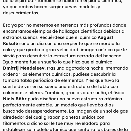
de lo espiritual- también se hallan en el plano científico,
ya que ambos hacen surgir nuevos modelos y
descubrimientos.
Eso ya por no meternos en terrenos más profundos donde
encontramos ejemplos de hallazgos científicos debidos a
extraños sueños. Recuérdese que el químico
August
Kekulé
soñó un día con una serpiente que se mordía la
cola y que giraba a gran velocidad, imagen onírica que le
sirvió para descubrir la estructura cerrada del benceno.
Igualmente fue un sueño lo que hizo que el químico
Dmitrij Mendeleev
, tras una agotadora noche intentando
ordenar los elementos químicos, pudiese descubrir la
famosa tabla periódica de elementos. Y es que tuvo la
suerte de ver en su sueño una estructura de tabla con
columnas e hileras. También, gracias a un sueño, el físico
Niels Böhr
pudo diseñar una nueva estructura atómica
perfectamente estable, un modelo que llevaba dias
buscando desesperadamente. La imagen de un sol de gas
alrededor del cual giraban planetas unidos con
filamentos a dicho sol le fue muy reveladora para
establecer su modelo atómico que sentaría las bases de la