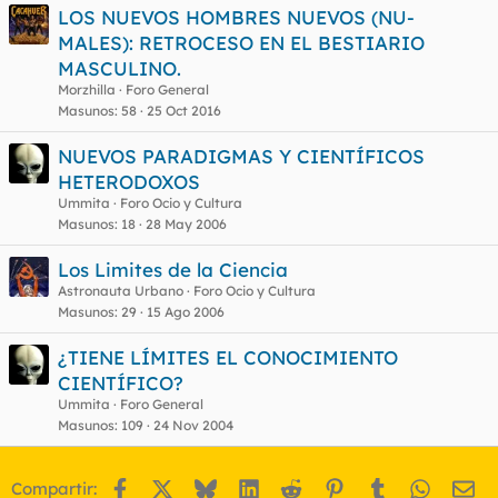
LOS NUEVOS HOMBRES NUEVOS (NU-
MALES): RETROCESO EN EL BESTIARIO
MASCULINO.
Morzhilla
Foro General
Masunos
58
25 Oct 2016
NUEVOS PARADIGMAS Y CIENTÍFICOS
HETERODOXOS
Ummita
Foro Ocio y Cultura
Masunos
18
28 May 2006
Los Limites de la Ciencia
Astronauta Urbano
Foro Ocio y Cultura
Masunos
29
15 Ago 2006
¿TIENE LÍMITES EL CONOCIMIENTO
CIENTÍFICO?
Ummita
Foro General
Masunos
109
24 Nov 2004
Facebook
X
Bluesky
LinkedIn
Reddit
Pinterest
Tumblr
WhatsA
Em
Compartir: