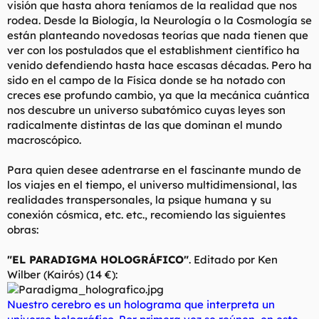
visión que hasta ahora teníamos de la realidad que nos
l
i
rodea. Desde la Biología, la Neurología o la Cosmología se
t
o
están planteando novedosas teorías que nada tienen que
e
ver con los postulados que el
establishment
científico ha
m
a
venido defendiendo hasta hace escasas décadas. Pero ha
sido en el campo de la Física donde se ha notado con
creces ese profundo cambio, ya que la mecánica cuántica
nos descubre un universo subatómico cuyas leyes son
radicalmente distintas de las que dominan el mundo
macroscópico.
Para quien desee adentrarse en el fascinante mundo de
los viajes en el tiempo, el universo multidimensional, las
realidades transpersonales, la psique humana y su
conexión cósmica, etc. etc., recomiendo las siguientes
obras:
"EL PARADIGMA HOLOGRÁFICO"
. Editado por Ken
Wilber (Kairós) (14 €):
Nuestro cerebro es un holograma que interpreta un