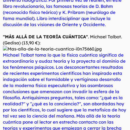
universo holográfico. Por primera vez se reúnen, en este
libro revolucionario, las famosas teorías de D. Bohm
(reconocido físico teórico) y K. Pribram (neurólogo de
fama mundial). Libro interdisciplinar que incluye la
discusión de las visiones de Oriente y Occidente.
"MÁS ALLÁ DE LA TEORÍA CUÁNTICA"
. Michael Talbot.
(Gedisa) (13,90 €):
Michael Talbot toma lo que la física cuántica significa de
extraordinaria y audaz teoría y la proyecta al dominio de
los fenómenos psíquicos. Los desconcertantes resultados
de recientes experimentos científicos han inspirado esta
indagación sobre el formidable y vertiginoso desarrollo
de la moderna física especulativa y las asombrosas
conclusiones que amenazan con invadir la esfera de la
filosofía. Antiquísimas preguntas, tales como: "¿qué es la
realidad?" y "¿qué es la conciencia?", son abordadas hoy
por los científicos, lo cual sugiere que la metafísica de hoy
tal vez sea la ciencia del mañana. Más allá de la teoría
cuántica pone al lector en estrecho contacto con las
teorías y experimentos que empiezan a cerrar la brecha