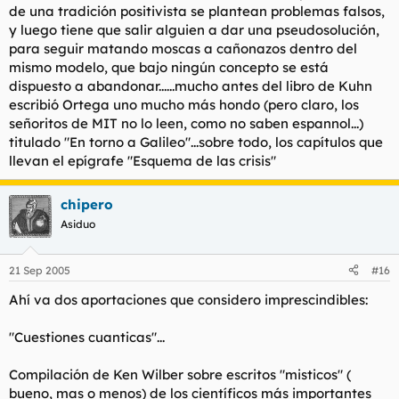
su laboratorio a observar el mundo a través de un microscopio
de una tradición positivista se plantean problemas falsos,
electrónico.
Puede que sea una cuestión de fé.
Aunque algunas de esas obras sean tremendamente
y luego tiene que salir alguien a dar una pseudosolución,
especulativas, no se las puede denominar "novelas", porque
para seguir matando moscas a cañonazos dentro del
El filósofo de la Ciencia
Thomas S. Kuhn
aborda toda esta
están hecha bajo un enfoque científico aunque luego aborden
mismo modelo, que bajo ningún concepto se está
cuestión en su imprescindible obra
"La estructura de las
cuestiones que se escapen a nuestra lógica cartesiana y a las
revoluciones científicas"
.
dispuesto a abandonar......mucho antes del libro de Kuhn
leyes fundamentales de la mécanica clásica. Muchas de las
escribió Ortega uno mucho más hondo (pero claro, los
ideas que
Hawking
difundió en su día sobre los "agujeros
Saludos
señoritos de MIT no lo leen, como no saben espannol...)
negros" -y que resultaban fantásticas para el profano en la
materia-, hoy ya han sido probadas a través de minuciosas
titulado "En torno a Galileo"...sobre todo, los capítulos que
Ummita
observaciones cosmológicas. El trabajo teórico de
Kip Thorne
llevan el epígrafe "Esquema de las crisis"
sobre los viajes temporales a través de
'agujeros de gusano'
está sustentado sobre una sólida base matemática, etc. etc. Sí,
es cierto que muchos de los planteamientos que leemos en
chipero
tales obras se mueven en las fronteras del conocimiento
Asiduo
científico y, a veces, son considerados heterodoxos por la
comunidad científica. Y hasta criticados, máxime cuando
algunos de esos científicos -como
Fritjof Capra
- intenta aunar
21 Sep 2005
#16
ciertas filosofías orientalistas con estos novedosos postulados
Ahí va dos aportaciones que considero imprescindibles:
científicos. Sin embargo, la Ciencia siempre ha avanzado
gracias al empuje que han dado al conocimiento científico
algunas mentes "heterodoxas". En Ciencia, no hay verdades
"Cuestiones cuanticas"...
absolutas. Ya lo demostraron
Einstein
y
Planck
a principios del
siglo XX con sus modelos teóricos, que pusieron en jaque el
Compilación de Ken Wilber sobre escritos "misticos" (
modelo newtoniano que se creía intocable.
bueno, mas o menos) de los científicos más importantes