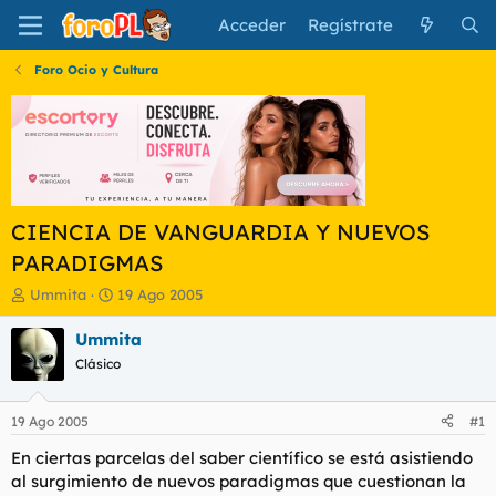
Acceder
Regístrate
Foro Ocio y Cultura
CIENCIA DE VANGUARDIA Y NUEVOS
PARADIGMAS
I
F
Ummita
19 Ago 2005
n
e
i
c
Ummita
c
h
Clásico
i
a
a
d
d
e
19 Ago 2005
#1
o
i
r
n
En ciertas parcelas del saber científico se está asistiendo
d
i
al surgimiento de nuevos paradigmas que cuestionan la
e
c