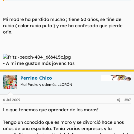
tomará tus donkey punches sin rechistar y la seguridad de que
se tragará todo el moco, o te lo pasará en un apoteósico beso
blanco antes de acostarte.
Mi madre ha perdido mucho ; tiene 50 años, se tiñe de
Todo son ventajas, hoywa.
rubio ( color rubio puta ) y me ha confesado que pierde
orín.
- A mí me gustan más jovencitas
Perrino Chico
Mal Padre y además LLORÓN
6 Jul 2009
#87
Lo que tenemos que aprender de los moros!!
Tengo un conocido que es moro y se divorció hace unos
años de una española. Tenía varias empresas y la