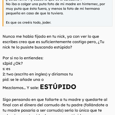
t
o
No iba a colgar una puta foto de mi madre en hinternec, por
e
muy puta que ésta fuera, y menos la foto de mi hermana
m
pequeña en caso de que la tuviera.
a
Es que os creéis todo, joder.
Nunca me había fijado en tu nick, ya con ver lo que
escribes creo que es suficientemente castigo pero, ¿Tu
nick te lo pusiste buscando estúpido?
Por si no lo entiendes:
s2pid ¿Ok?
s: es
2: two (escrito en ingles) y diríamos tu
pid: se le añade una o
ESTÚPIDO
Mezclamos... Y sale:
Sigo pensando en que follarte a tu madre y quedarte al
final con el dinero del cornudo de tu padre (follándote a
tu madre pasaría a ser cornudo) sería lo único que te