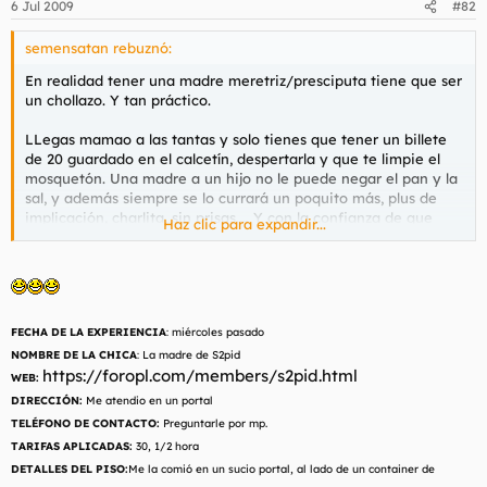
6 Jul 2009
#82
semensatan rebuznó:
En realidad tener una madre meretriz/presciputa tiene que ser
un chollazo. Y tan práctico.
LLegas mamao a las tantas y solo tienes que tener un billete
de 20 guardado en el calcetín, despertarla y que te limpie el
mosquetón. Una madre a un hijo no le puede negar el pan y la
sal, y además siempre se lo currará un poquito más, plus de
implicación, charlita, sin prisas.... Y con la confianza de que
Haz clic para expandir...
tomará tus donkey punches sin rechistar y la seguridad de que
se tragará todo el moco, o te lo pasará en un apoteósico beso
blanco antes de acostarte.
Todo son ventajas, hoywa.
FECHA DE LA EXPERIENCIA
miércoles pasado
:
NOMBRE DE LA CHICA
La madre de S2pid
:
https://foropl.com/members/s2pid.html
WEB:
DIRECCIÓN:
Me atendio en un portal
TELÉFONO DE CONTACTO:
Preguntarle por mp.
TARIFAS APLICADAS:
30, 1/2 hora
DETALLES DEL PISO:
Me la comió en un sucio portal, al lado de un container de