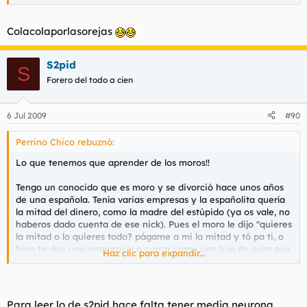
Colacolaporlasorejas
S2pid
S
Forero del todo a cien
6 Jul 2009
#90
Perrino Chico rebuznó:
Lo que tenemos que aprender de los moros!!
Tengo un conocido que es moro y se divorció hace unos años
de una española. Tenía varias empresas y la españolita quería
la mitad del dinero, como la madre del estúpido (ya os vale, no
haberos dado cuenta de ese nick). Pues el moro le dijo "quieres
la mitad o lo quieres todo? págame a mi la mitad y tó pa ti, o
bien te doy una empresa y a currar como una hija de puta que
Haz clic para expandir...
eres" esto último creo que no es textual. Al final la piba tiene
uno de los negocios, pero está currando ella, nada de que le
den la mitad del dinero. Lo quieres? lo curras.
Para leer lo de s2pid hace falta tener media neurona.