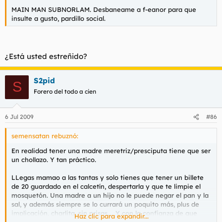
MAIN MAN SUBNORLAM. Desbaneame a f-eanor para que
insulte a gusto, pardillo social.
¿Está usted estreñido?
S2pid
S
Forero del todo a cien
6 Jul 2009
#86
semensatan rebuznó:
En realidad tener una madre meretriz/presciputa tiene que ser
un chollazo. Y tan práctico.
LLegas mamao a las tantas y solo tienes que tener un billete
de 20 guardado en el calcetín, despertarla y que te limpie el
mosquetón. Una madre a un hijo no le puede negar el pan y la
sal, y además siempre se lo currará un poquito más, plus de
implicación, charlita, sin prisas.... Y con la confianza de que
Haz clic para expandir...