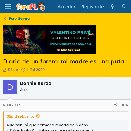
Acceder
Regístrate
Foro General
Diario de un forero: mi madre es una puta
I
F
S2pid
1 Jul 2009
n
e
i
c
Donnie nardo
D
c
h
Guest
i
a
a
d
d
e
6 Jul 2009
#76
o
i
r
n
S2pid rebuznó:
d
i
e
c
Que ban, ni que hermana muerta de 5 años.
l
i
¿ Estás tonto ? ¿ Sabes lo que es el sarcasmo ?