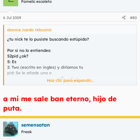
Famelic escaleto
6 Jul 2009
#80
donnie nardo rebuznó:
¿tu nick te lo pusiste buscando estúpido?
Por si no lo entiendes:
S2pid ¿ok?
S: Es
2: Two (escrito en ingles) y diríamos tu
pid: Se le añade una o
estÚpido
Haz clic para expandir...
mezclamos... Y sale:
.
a mi me sale ban eterno, hijo de
puta.
semensatan
Freak