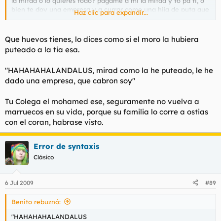
la mitad o lo quieres todo? págame a mi la mitad y tó pa ti, o
bien te doy una empresa y a currar como una hija de puta que
Haz clic para expandir...
eres" esto último creo que no es textual. Al final la piba tiene
uno de los negocios, pero está currando ella, nada de que le
den la mitad del dinero. Lo quieres? lo curras.
Que huevos tienes, lo dices como si el moro la hubiera
puteado a la tia esa.
"HAHAHAHALANDALUS, mirad como la he puteado, le he
dado una empresa, que cabron soy"
Tu Colega el mohamed ese, seguramente no vuelva a
marruecos en su vida, porque su familia lo corre a ostias
con el coran, habrase visto.
Error de syntaxis
Clásico
6 Jul 2009
#89
Benito rebuznó:
"HAHAHAHALANDALUS