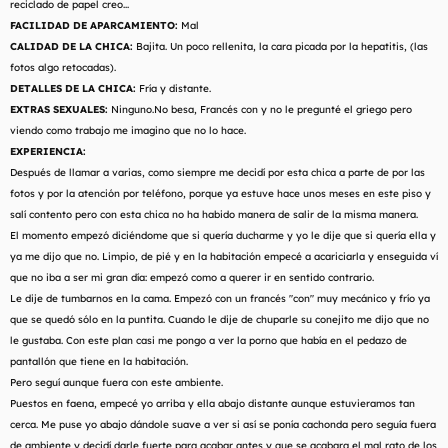
reciclado de papel creo...
FACILIDAD DE APARCAMIENTO:
Mal
CALIDAD DE LA CHICA:
Bajita. Un poco rellenita, la cara picada por la hepatitis, (las
fotos algo retocadas).
DETALLES DE LA CHICA:
Fría y distante.
EXTRAS SEXUALES:
Ninguno.No besa, Francés con y no le pregunté el griego pero
viendo como trabajo me imagino que no lo hace.
EXPERIENCIA:
Después de llamar a varias, como siempre me decidí por esta chica a parte de por las
fotos y por la atención por teléfono, porque ya estuve hace unos meses en este piso y
salí contento pero con esta chica no ha habido manera de salir de la misma manera.
El momento empezó diciéndome que si quería ducharme y yo le dije que si quería ella y
ya me dijo que no. Limpio, de pié y en la habitación empecé a acariciarla y enseguida ví
que no iba a ser mi gran día: empezó como a querer ir en sentido contrario.
Le dije de tumbarnos en la cama. Empezó con un francés "con" muy mecánico y frío ya
que se quedó sólo en la puntita. Cuando le dije de chuparle su conejito me dijo que no
le gustaba. Con este plan casi me pongo a ver la porno que había en el pedazo de
pantallón que tiene en la habitación.
Pero seguí aunque fuera con este ambiente.
Puestos en faena, empecé yo arriba y ella abajo distante aunque estuvieramos tan
cerca. Me puse yo abajo dándole suave a ver si así se ponía cachonda pero seguía fuera
de ambiente y decidí darle fuerte para acabar antes y que se acabara el mal rato de los