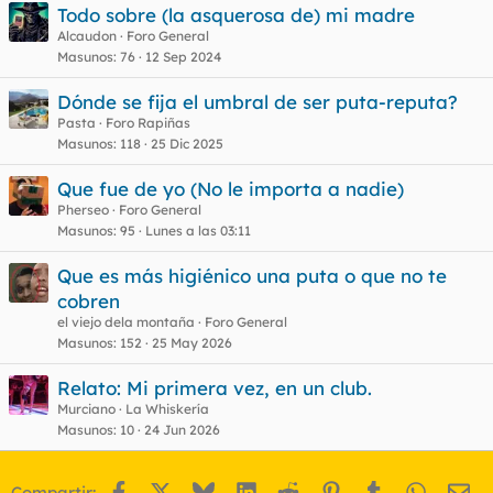
Todo sobre (la asquerosa de) mi madre
Alcaudon
Foro General
Masunos
76
12 Sep 2024
Dónde se fija el umbral de ser puta-reputa?
Pasta
Foro Rapiñas
Masunos
118
25 Dic 2025
Que fue de yo (No le importa a nadie)
Pherseo
Foro General
Masunos
95
Lunes a las 03:11
Que es más higiénico una puta o que no te
cobren
el viejo dela montaña
Foro General
Masunos
152
25 May 2026
Relato: Mi primera vez, en un club.
Murciano
La Whiskería
Masunos
10
24 Jun 2026
Facebook
X
Bluesky
LinkedIn
Reddit
Pinterest
Tumblr
WhatsA
Em
Compartir: