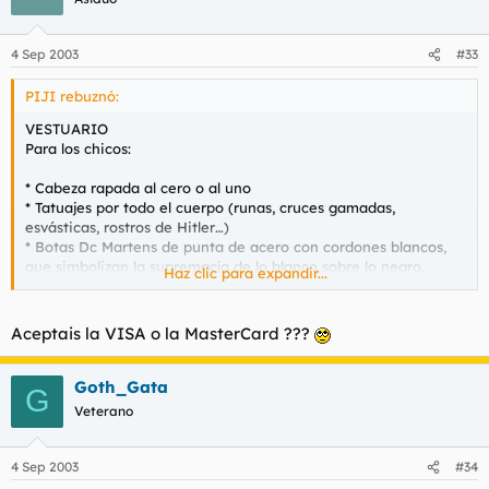
4 Sep 2003
#33
PIJI rebuznó:
VESTUARIO
Para los chicos:
* Cabeza rapada al cero o al uno
* Tatuajes por todo el cuerpo (runas, cruces gamadas,
esvásticas, rostros de Hitler…)
* Botas Dc Martens de punta de acero con cordones blancos,
que simbolizan la supremacía de lo blanco sobre lo negro.
Haz clic para expandir...
* Cazadora bomber de color negro con el interior naranja.
Generalmente se adornará de todo tipo de símbolos nazis y
racistas.
Aceptais la VISA o la MasterCard ???
Goth_Gata
G
Veterano
4 Sep 2003
#34