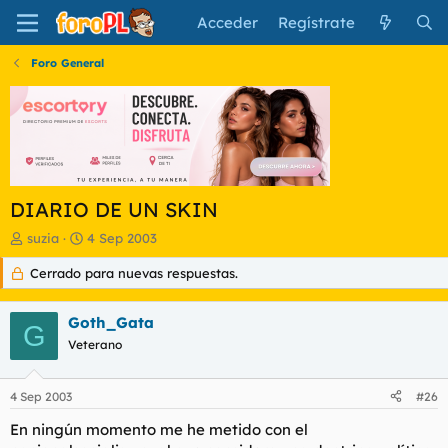
Acceder
Regístrate
Foro General
DIARIO DE UN SKIN
I
F
suzia
4 Sep 2003
n
e
Cerrado para nuevas respuestas.
i
c
c
h
i
a
Goth_Gata
a
d
G
d
Veterano
e
o
i
r
n
4 Sep 2003
#26
d
i
e
c
En ningún momento me he metido con el
l
i