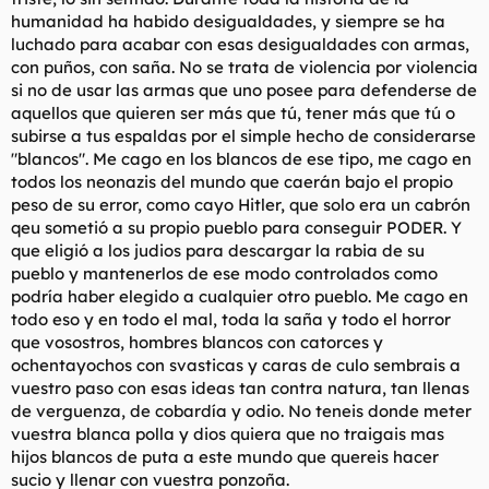
humanidad ha habido desigualdades, y siempre se ha
luchado para acabar con esas desigualdades con armas,
con puños, con saña. No se trata de violencia por violencia
si no de usar las armas que uno posee para defenderse de
aquellos que quieren ser más que tú, tener más que tú o
subirse a tus espaldas por el simple hecho de considerarse
"blancos". Me cago en los blancos de ese tipo, me cago en
todos los neonazis del mundo que caerán bajo el propio
peso de su error, como cayo Hitler, que solo era un cabrón
qeu sometió a su propio pueblo para conseguir PODER. Y
que eligió a los judios para descargar la rabia de su
pueblo y mantenerlos de ese modo controlados como
podría haber elegido a cualquier otro pueblo. Me cago en
todo eso y en todo el mal, toda la saña y todo el horror
que vosostros, hombres blancos con catorces y
ochentayochos con svasticas y caras de culo sembrais a
vuestro paso con esas ideas tan contra natura, tan llenas
de verguenza, de cobardía y odio. No teneis donde meter
vuestra blanca polla y dios quiera que no traigais mas
hijos blancos de puta a este mundo que quereis hacer
sucio y llenar con vuestra ponzoña.