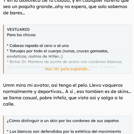
Y en la biblioteca de tu ciudad, y en cualquier libreria que
sea un poquito grande...ahy no espera, que solo sabemos
de bares...
VESTUARIO
Para los chicos:
* Cabeza rapada al cero o al uno
* Tatuajes por todo el cuerpo (runas, cruces gamadas,
esvásticas, rostros de Hitler…)
* Botas Dc Martens de punta de acero con cordones blancos,
que simbolizan la supremacía de lo blanco sobre lo negro.
Haz clic para expandir...
* Cazadora bomber de color negro con el interior naranja.
Generalmente se adornará de todo tipo de símbolos nazis y
racistas.
Umm mira mi avatar, asi tengo el pelo. Llevo vaqueros
normalmente y deportivas... A si , eso tambien es de skins...
se llama casual, pobre infeliz, que vista asi y salga a la
calle.
¿Cómo distinguir a un skin por los cordones de sus zapatos
* Los blancos son defendidos por la estética del movimiento