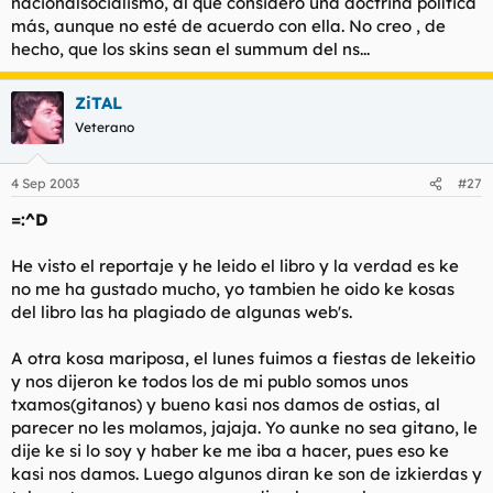
nacionalsocialismo, al que considero una doctrina política
t
o
más, aunque no esté de acuerdo con ella. No creo , de
e
m
hecho, que los skins sean el summum del ns...
a
ZiTAL
Veterano
4 Sep 2003
#27
=:^D
He visto el reportaje y he leido el libro y la verdad es ke
no me ha gustado mucho, yo tambien he oido ke kosas
del libro las ha plagiado de algunas web's.
A otra kosa mariposa, el lunes fuimos a fiestas de lekeitio
y nos dijeron ke todos los de mi publo somos unos
txamos(gitanos) y bueno kasi nos damos de ostias, al
parecer no les molamos, jajaja. Yo aunke no sea gitano, le
dije ke si lo soy y haber ke me iba a hacer, pues eso ke
kasi nos damos. Luego algunos diran ke son de izkierdas y