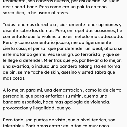
Realmente, son cabezas huecas, por asi decirlo. Se suele
decir head-bone. Pero como era un pokito en tono
sarcastico, lo he usado al reves.
Todos tenemos derecho a , ciertamente tener opiniones y
disentir sobre las demas. Pero, en repetidas ocasiones, he
comentado que la violencia no es metodo mas adecuado.
Pero, y como comentario jocoso, me da ligeramente
cierta cosa, el pensar que por defender un ideal, ahora se
este matando gente. Vease un grupo terrorista, y que se
le llege a defender. Mientras que yo, por llevar a lo mejor,
una svastica, o incluso una bandera falangista en forma
de pin, se me tache de skin, asesino y usted sabra que
mas cosas.
A lo mejor, para mi, una demostracion , como la de cierto
personaje, que para enfatizar su mitin, quema una
bandera española, hace mas apologia de violencia,
provocacion y ilegalidad, que yo.
Pero todo, son puntos de vista, que a nivel teorico, son
tolerables. Podriamos entrar en la tonica muy poco