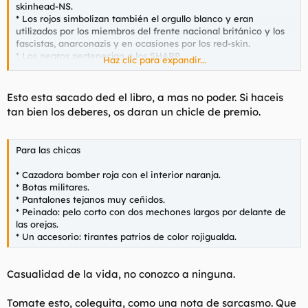
skinhead-NS.
* Los rojos simbolizan también el orgullo blanco y eran
utilizados por los miembros del frente nacional británico y los
fascistas, anarconazis y en ocasiones por los red-skin.
* Los negros pertenecían a los SHARP.
Haz clic para expandir...
* Los verdes a los SxE.
* Amarillos para los anarco-skins y mestizos.
* Rosados para los homo-skins
Esto esta sacado ded el libro, a mas no poder. Si haceis
tan bien los deberes, os daran un chicle de premio.
Para las chicas
* Cazadora bomber roja con el interior naranja.
* Botas militares.
* Pantalones tejanos muy ceñidos.
* Peinado: pelo corto con dos mechones largos por delante de
las orejas.
* Un accesorio: tirantes patrios de color rojigualda.
Casualidad de la vida, no conozco a ninguna.
Tomate esto, coleguita, como una nota de sarcasmo. Que