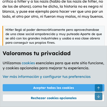
critico a hitler y a los nazis (hablo de los nazis de hitler, no
de los de ahora). como he dicho, la historia no es negra ni
blanca, y puse ese ejemplo para hacer ver que uno por un
lado, el otro por otro, ni fueron muy malos, ni muy buenos.
Hitler llegó al poder democráticamente pero aprovechandose
de una clase social empobrecida y muy puteada Aparte de que
se alió con los grandes industriales y usaba a esa clase obrera
para conseguir sus propios fines.
Valoramos tu privacidad
Como todos los políticos, niña :) , no solo fue él
Utilizamos
cookies
esenciales para que este sitio funcione,
y cookies opcionales para mejorar tu experiencia.
Bone heads o no, el caso es que ostentan ideas y llevan a cabo
acciones para sacarlas adelante.
Ver más información y configurar tus preferencias
Skin head persigue negro porque negro malo quita
Arri
Aceptar todas las cookies
trabajo. ¿Eso es una idea? Quizás me expresé mal, quería
decir ideas más elaboradas
Pie
Rechazar cookies opcionales
y no digo que no haya ningún skin que piense, hablo de