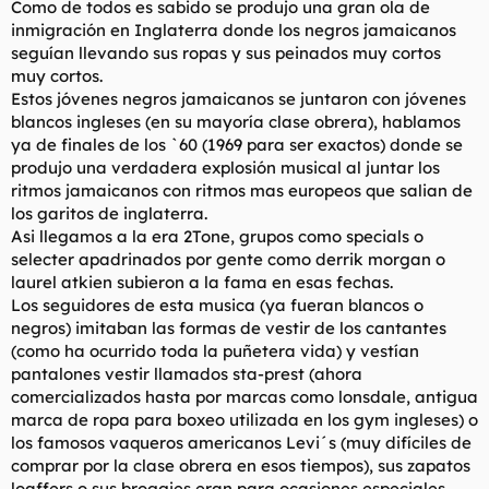
Como de todos es sabido se produjo una gran ola de
inmigración en Inglaterra donde los negros jamaicanos
seguían llevando sus ropas y sus peinados muy cortos
muy cortos.
Estos jóvenes negros jamaicanos se juntaron con jóvenes
blancos ingleses (en su mayoría clase obrera), hablamos
ya de finales de los `60 (1969 para ser exactos) donde se
produjo una verdadera explosión musical al juntar los
ritmos jamaicanos con ritmos mas europeos que salian de
los garitos de inglaterra.
Asi llegamos a la era 2Tone, grupos como specials o
selecter apadrinados por gente como derrik morgan o
laurel atkien subieron a la fama en esas fechas.
Los seguidores de esta musica (ya fueran blancos o
negros) imitaban las formas de vestir de los cantantes
(como ha ocurrido toda la puñetera vida) y vestían
pantalones vestir llamados sta-prest (ahora
comercializados hasta por marcas como lonsdale, antigua
marca de ropa para boxeo utilizada en los gym ingleses) o
los famosos vaqueros americanos Levi´s (muy difíciles de
comprar por la clase obrera en esos tiempos), sus zapatos
loaffers o sus broggies eran para ocasiones especiales,