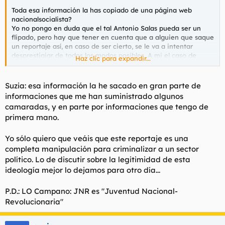
Toda esa información la has copiado de una página web
nacionalsocialista?
Yo no pongo en duda que el tal Antonio Salas pueda ser un
flipado, pero hay que tener en cuenta que a alguien que saque
un reportaje así, en caso de ser cierto, se le va a intentar
desprestigiar de todos los modos posibles. A mi el caso de
Haz clic para expandir...
Antonio Salas o como se llame me da exactamente igual.
No sé como se puede legitimizar ciertas cosas y ilegalizar
otras, la verdad.
Suzia: esa información la he sacado en gran parte de
informaciones que me han suministrado algunos
Qué peste.
camaradas, y en parte por informaciones que tengo de
primera mano.
Yo sólo quiero que veáis que este reportaje es una
completa manipulación para criminalizar a un sector
político. Lo de discutir sobre la legitimidad de esta
ideología mejor lo dejamos para otro día...
P.D.: LO Campano: JNR es "Juventud Nacional-
Revolucionaria"