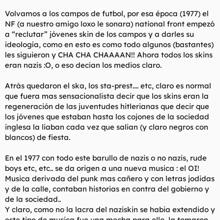
Volvamos a los campos de futbol, por esa época (1977) el
NF (a nuestro amigo loxo le sonara) national front empezó
a “reclutar” jóvenes skin de los campos y a darles su
ideología, como en esto es como todo algunos (bastantes)
les siguieron y CHA CHA CHAAAAN!! Ahora todos los skins
eran nazis :O, o eso decían los medios claro.
Atrás quedaron el ska, los sta-prest.... etc, claro es normal
que fuera mas sensacionalista decir que los skins eran la
regeneración de las juventudes hitlerianas que decir que
los jóvenes que estaban hasta los cojones de la sociedad
inglesa la liaban cada vez que salian (y claro negros con
blancos) de fiesta.
En el 1977 con todo este barullo de nazis o no nazis, rude
boys etc, etc.. se da origen a una nueva musica : el OI!
Musica derivada del punk mas cañero y con letras jodidas
y de la calle, contaban historias en contra del gobierno y
de la sociedad..
Y claro, como no la lacra del naziskin se habia extendido y
este tipo de musica fue una mecha para ello, la tomaron