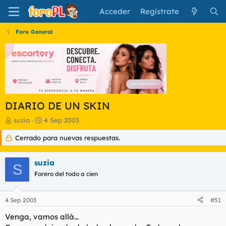
Acceder
Regístrate
Foro General
DIARIO DE UN SKIN
I
F
suzia
4 Sep 2003
n
e
Cerrado para nuevas respuestas.
i
c
c
h
i
a
suzia
a
d
S
d
Forero del todo a cien
e
o
i
r
n
4 Sep 2003
#51
d
i
e
c
Venga, vamos allá...
l
i