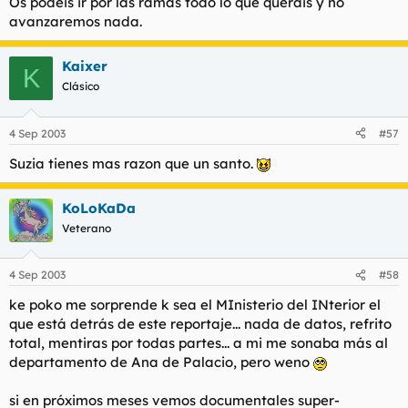
Os podéis ir por las ramas todo lo que queráis y no
avanzaremos nada.
Kaixer
K
Clásico
4 Sep 2003
#57
Suzia tienes mas razon que un santo.
KoLoKaDa
Veterano
4 Sep 2003
#58
ke poko me sorprende k sea el MInisterio del INterior el
que está detrás de este reportaje... nada de datos, refrito
total, mentiras por todas partes... a mi me sonaba más al
departamento de Ana de Palacio, pero weno
si en próximos meses vemos documentales super-