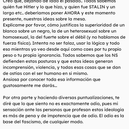
Creo que, dejando de lado el pasado.. Todos sabemos
t
o
quién fue Hitler y lo que hizo, y quien fue STALIN y un
e
m
largo etc.. deberíamos poner AHORA y este momento
a
presente, nuestras ideas sobre la mesa.
Explícame por favor, cómo justificas la superioridad de un
blanco sobre un negro, la de un heterosexual sobre un
homosexual, la del fuerte sobre el débil (y no hablamos de
fuerza física). Intenta no ser falaz, usar la lógica y todo
eso mientras yo veo desde aquí como caes por tu propio
peso o tu propia ignorancia. Todos sabemos que los NS
defíenden estas posturas y que estas ideas generan
incomprensión, violencia, y todas esas cosas que se dan
de ostias con el ser humano en si mismo.
Ansiosa por conocer toda esa información que
gustosamente me darás...
Por otra parte y haciendo diversas puntualizaciones, te
diré que lo que siento no es exactamente odio, pues mi
sensación ante las personas que profesan estas ideología
es más de pena y de impotencia que de odio. El odio es la
base del fascismo, de cualquier modo.