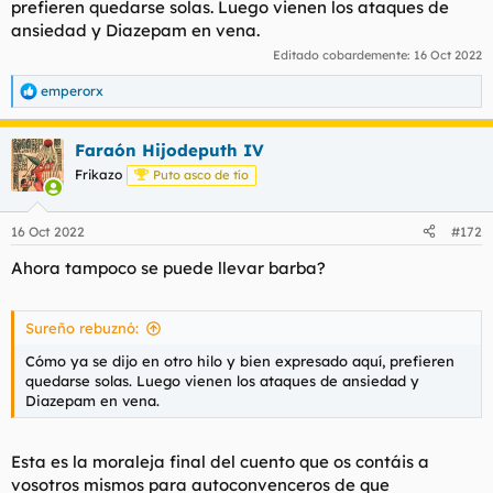
prefieren quedarse solas. Luego vienen los ataques de
ansiedad y Diazepam en vena.
Editado cobardemente:
16 Oct 2022
emperorx
R
e
a
Faraón Hijodeputh IV
c
c
Frikazo
Puto asco de tío
i
o
n
16 Oct 2022
#172
e
s
Ahora tampoco se puede llevar barba?
:
Sureño rebuznó:
Cómo ya se dijo en otro hilo y bien expresado aquí, prefieren
quedarse solas. Luego vienen los ataques de ansiedad y
Diazepam en vena.
Esta es la moraleja final del cuento que os contáis a
vosotros mismos para autoconvenceros de que