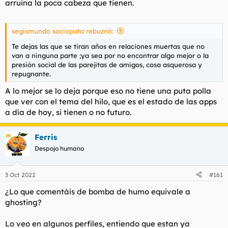
arruina la poca cabeza que tienen.
Prefieren estar solas que probar con un tío que, aunque no
llegue a sus exigentes estándares, saben perfectamente que
con él podrían tener una relación sana y ser felices o, al menos,
segismundo sociopata rebuznó:
intentarlo. No, prefieren esperar a lo imposible en sus delirios
de fantasía, y si no ocurre, echarle la culpa al mundo y de lo
Te dejas las que se tiran años en relaciones muertas que no
injusto que es con ellas.
van a ninguna parte ;ya sea por no encontrar algo mejor o la
presión social de las parejitas de amigos, cosa asquerosa y
repugnante.
A lo mejor se lo deja porque eso no tiene una puta polla
que ver con el tema del hilo, que es el estado de las apps
a día de hoy, si tienen o no futuro.
Ferris
Despojo humano
3 Oct 2022
#161
¿Lo que comentáis de bomba de humo equivale a
ghosting?
Lo veo en algunos perfiles, entiendo que estan ya