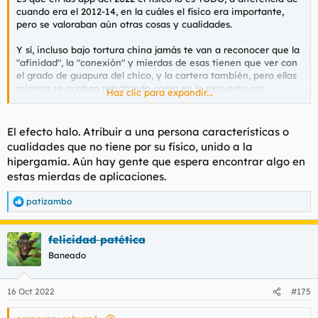
cuando era el 2012-14, en la cuáles el físico era importante,
pero se valoraban aún otras cosas y cualidades.
Y sí, incluso bajo tortura china jamás te van a reconocer que la
"afinidad", la "conexión" y mierdas de esas tienen que ver con
el grado de guapura del chico, y la cartera también, pero ellas
mismas se acaban retratando como en lo expuesto por
Haz clic para expandir...
@emperorx
, en donde prefieren quedarse con el guaperas en
una especie de idealización que no existe en base a una
supuesta afinidad de gustos que ni está ni se le espera, y
El efecto halo. Atribuir a una persona características o
rechazan a tíos normales con los que podrían compartir
cualidades que no tiene por su físico, unido a la
aficiones por doquier y ser medianamente felices y tener
hipergamia. Aún hay gente que espera encontrar algo en
alguien que les complemente.
estas mierdas de aplicaciones.
Cómo ya se dijo en otro hilo y bien expresado aquí, prefieren
patizambo
quedarse solas. Luego vienen los ataques de ansiedad y
R
Diazepam en vena.
e
a
felicidad patética
c
c
Baneado
i
o
n
16 Oct 2022
#175
e
s