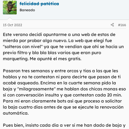
felicidad patética
c
c
Baneado
i
o
n
15 Oct 2022
#166
e
s
Este verano decidí apuntarme a una web de estas de
:
mierda por probar algo nuevo. La web que elegí fue
"solteros con nivel" ya que te vendían que ahí se hacía un
previo filtro y bla bla blas varios que eran puro
marqueting. Me apunté el mes gratis.
Pasaron tres semanas y entre orcos y tias a las que les
hablas y no te contestan ni para decirte que pasan de ti
acabé asqueado. Encima en la cuarte semana pido la
baja y "milagrosamente" me hablan dos chicas monas eso
sí con conversación insulta y que contestan cada 20 min.
Para mí eran claramente bots así que proceso a solicitar
la baja cuatro días antes de que se ejecute la renovación
automática.
Pues bien, insisto cada día a ver si me han dado de baja y