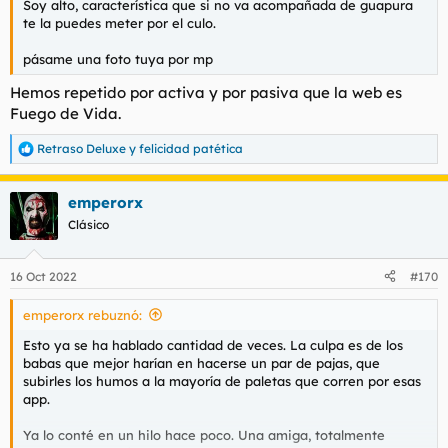
Soy alto, característica que si no va acompañada de guapura
te la puedes meter por el culo.
pásame una foto tuya por mp
Hemos repetido por activa y por pasiva que la web es
Fuego de Vida.
Retraso Deluxe
y
felicidad patética
R
e
a
emperorx
c
c
Clásico
i
o
n
16 Oct 2022
#170
e
s
emperorx rebuznó:
:
Esto ya se ha hablado cantidad de veces. La culpa es de los
babas que mejor harían en hacerse un par de pajas, que
subirles los humos a la mayoría de paletas que corren por esas
app.
Ya lo conté en un hilo hace poco. Una amiga, totalmente