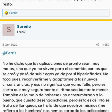
resto.
Ferris
R
e
a
Sureño
c
S
c
Freak
i
o
n
3 Oct 2022
#157
e
s
@Ferris
:
No he dicho que las aplicaciones de pronto sean muy
malas, sino que ya no sirven para el cometido por las que
se creó y pasó de subir egos ya de por sí hiperinflados. Me
toca pues, reconvertirme y adaptarme a las nuevas
circunstancias, y eso no significa que ya no folle, pero es
cierto que muy seguramente el ritmo sea bastante menor.
También es lo malo de haberse uno acostumbrado a lo
bueno, que cuesta desengancharse, pero esto es así. No se
trata de lloriquear, se trata de que nosotros mismos (me
refiero a los hombres) nos hemos cargado las aplicaciones