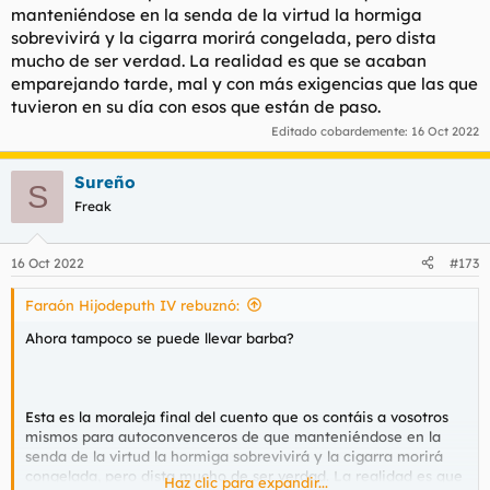
manteniéndose en la senda de la virtud la hormiga
sobrevivirá y la cigarra morirá congelada, pero dista
mucho de ser verdad. La realidad es que se acaban
emparejando tarde, mal y con más exigencias que las que
tuvieron en su día con esos que están de paso.
Editado cobardemente:
16 Oct 2022
Sureño
S
Freak
16 Oct 2022
#173
Faraón Hijodeputh IV rebuznó:
Ahora tampoco se puede llevar barba?
Esta es la moraleja final del cuento que os contáis a vosotros
mismos para autoconvenceros de que manteniéndose en la
senda de la virtud la hormiga sobrevivirá y la cigarra morirá
congelada, pero dista mucho de ser verdad. La realidad es que
Haz clic para expandir...