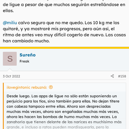
de ligue a pesar de que muchos seguirán estrellándose en
ellas.
@miliu
calvo seguro que no me quedo. Los 10 kg me los
quitaré, y ya mostraré mis progresos, pero aún así, el
ritmo de antes veo muy difícil cogerlo de nuevo. Las cosas
han cambiado mucho.
Sureño
S
Freak
3 Oct 2022
#158
ilovegintonic rebuznó:
Desde luego. Las apps de ligue no sólo están suponiendo un
perjuicio para los tíos, sino también para ellas. No dejan títere
con cabeza tampoco entre ellas. Ahora son despreciadas
muchas más veces, ahora son engañadas muchas más veces,
ahora les hacen las bombas de humo muchas más veces. La
zanahoria que tienen delante de las narices es muchísimo más
grande, e incluso a ratos pueden mordisquearla, pero la