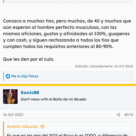
se acaban emparejando tarde, mal y con más exigencias que
las que tuvieron en su día con esos que están de paso.
Conozco a muchas tías, pero muchas, de 40 y muchos que
aún esperan al hombre perfecto musculoso, con las
mismas aficiones, gustos y afinidades al 100%, guaperas
y con cash, y siguen rechazando a todos los tíos que
cumplen todos los requisitos anteriores al 80-90%.
Que les den por el culo.
Editado cobardemente:
16 Oct 2022
Me lo dijo Pérez
R
e
a
Sonic88
c
c
Don't mess with el Baño de mi Abuela
i
o
n
16 Oct 2022
#174
e
s
Sureño rebuznó:
:
Es que en las app del 2022 el físico lo es TODO, a diferencia de