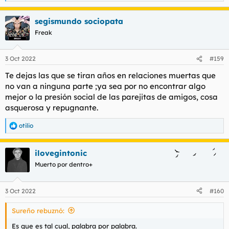
e
a
segismundo sociopata
c
c
Freak
i
o
n
3 Oct 2022
#159
e
s
Te dejas las que se tiran años en relaciones muertas que
:
no van a ninguna parte ;ya sea por no encontrar algo
mejor o la presión social de las parejitas de amigos, cosa
asquerosa y repugnante.
otilio
R
e
a
ilovegintonic
c
c
Muerto por dentro+
i
o
n
3 Oct 2022
#160
e
s
Sureño rebuznó:
:
Es que es tal cual, palabra por palabra.