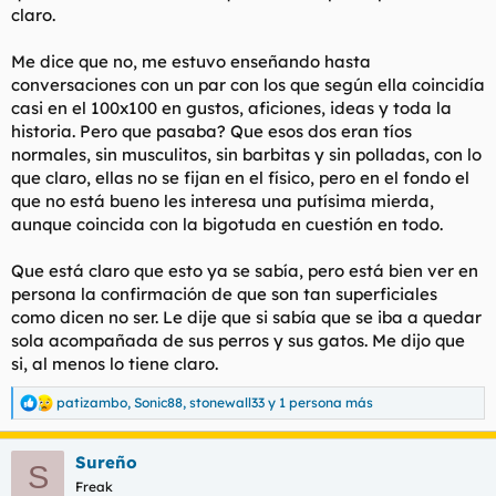
claro.
Me dice que no, me estuvo enseñando hasta
conversaciones con un par con los que según ella coincidía
casi en el 100x100 en gustos, aficiones, ideas y toda la
historia. Pero que pasaba? Que esos dos eran tíos
normales, sin musculitos, sin barbitas y sin polladas, con lo
que claro, ellas no se fijan en el físico, pero en el fondo el
que no está bueno les interesa una putísima mierda,
aunque coincida con la bigotuda en cuestión en todo.
Que está claro que esto ya se sabía, pero está bien ver en
persona la confirmación de que son tan superficiales
como dicen no ser. Le dije que si sabía que se iba a quedar
sola acompañada de sus perros y sus gatos. Me dijo que
si, al menos lo tiene claro.
patizambo
,
Sonic88
,
stonewall33
y 1 persona más
R
e
a
Sureño
c
S
c
Freak