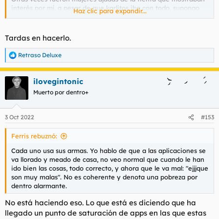
interés por mí, a pesar de que karlitos iba con todo, supongo
Haz clic para expandir...
que por no querer rollo con el alfa y montarse su película con el
calvito. Si eso desarrollo en el hilo de
@topbox
.
Tardas en hacerlo.
Retraso Deluxe
R
e
a
ilovegintonic
c
c
Muerto por dentro+
i
o
n
3 Oct 2022
#153
e
s
Ferris rebuznó:
:
Cada uno usa sus armas. Yo hablo de que a las aplicaciones se
va llorado y meado de casa, no veo normal que cuando le han
ido bien las cosas, todo correcto, y ahora que le va mal: "ejjjque
son muy malas". No es coherente y denota una pobreza por
dentro alarmante.
No está haciendo eso. Lo que está es diciendo que ha
llegado un punto de saturación de apps en las que estas