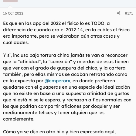
i
o
n
16 Oct 2022
#171
e
s
Es que en las app del 2022 el físico lo es TODO, a
:
diferencia de cuando era el 2012-14, en la cuáles el físico
era importante, pero se valoraban aún otras cosas y
cualidades.
Y sí, incluso bajo tortura china jamás te van a reconocer
que la "afinidad", la "conexión" y mierdas de esas tienen
que ver con el grado de guapura del chico, y la cartera
también, pero ellas mismas se acaban retratando como
en lo expuesto por
@emperorx
, en donde prefieren
quedarse con el guaperas en una especie de idealización
que no existe en base a una supuesta afinidad de gustos
que ni está ni se le espera, y rechazan a tíos normales con
los que podrían compartir aficiones por doquier y ser
medianamente felices y tener alguien que les
complemente.
Cómo ya se dijo en otro hilo y bien expresado aquí,