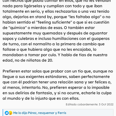
con hechos que podía confiar en ellos, que no les vendían
nada para ligárselas y cumplían con todo y que iban
totalmente en serio, y ellas rechazarlos o una vez tenido
algo, dejarlos en stand by, porque "les faltaba algo" o no
habían sentido el "feeling suficiente" o que si es cuestión
de "química" o mierdas de esas. O también estar
supuestamente muy quemadas y después de aguantar
sapos y culebras e incluso humillaciones con el guaperas
de turno, con el normalito a la primera de cambio que
fallase o que hubiera algo que no les encajaba, lo
mandaban a tomar por culo. Y hablo de tías de nuestra
edad, no de niñatas de 20.
Prefieren estar solas que probar con un tío que, aunque no
llegue a sus exigentes estándares, saben perfectamente
que con él podrían tener una relación sana y ser felices o,
al menos, intentarlo. No, prefieren esperar a lo imposible
en sus delirios de fantasía, y si no ocurre, echarle la culpa
al mundo y de lo injusto que es con ellas.
Editado cobardemente:
3 Oct 2022
Me lo dijo Pérez
,
resquemor
y
Ferris
R