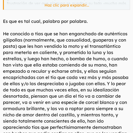
frustración de ver que ninguno se queda a su lado -mucho más
Haz clic para expandir...
frecuente ahora que antes sin ellas- es muchísimo más grande
también. También convierten su vida en un carrusel de pollas
que no fructifica en nada serio y les consume el tiempo y los
Es que es tal cual, palabra por palabra.
recursos y les da un catálogo extenso de fracasos en vez de
uno con una o dos páginas. Les hacen creer que va a pasar lo
He conocido a tías que se han enganchado de auténticos
que no va a pasar y luego viene el llanto y el rechinar de
gilipollas (normalmente, que casualidad, guaperas y con
dientes.
pasta) que les han vendido la moto y el transatlántico
Ninguna pena me dan, claro.
para meterla en caliente, y prometido la luna y las
estrellas, y luego han hecho, o bomba de humo, o cuando
han visto que ella estaba comiendo de su mano, han
empezado a recular y echarse atrás, y ellas seguían
encaprichadas con el tío que cada vez más y más pasaba
de ellas y/o las despreciaba o jugaba con ellas. Y lo peor
de todo es que muchas veces ellas, en su idealización
desnortada, piensan que un día el tío va a cambiar de
parecer, va a venir en una especie de corcel blanco y con
armadura brillante, y las va a raptar para siempre a su
nicho de amor dentro del castillo, y mientras tanto, y
siendo totalmente conscientes de ello, han ido
apareciendo tíos que perfectísimamente demostraban