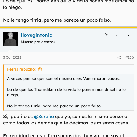
Lo de que los Thorndiken de la vida lo ponen mas difícil no
lo niego.
A ti lo que te pasa con
@Sureño
es que le tienes tirria porque
No le tengo tirria, pero me parece un poco falso.
te dice las verdades de tu miserable existencia a la puta cara,
igual que te está empezando a pasar conmigo también. Mata
ilovegintonic
al mensajero, adelante, y no escuches el mensaje. Ya verás qué
bien te va a ir con tu próxima no-cita sin follar con una
Muerto por dentro+
gorda/tarada de ciento veinte kilos diez años más vieja que tú
que te ha hecho encima ir a buscarla a tomar por culo de
donde estás tú porque le da pereza moverse.
3 Oct 2022
#156
Ferris rebuznó:
A veces pienso que sois el mismo user. Vais sincronizados.
Lo de que los Thorndiken de la vida lo ponen mas difícil no lo
niego.
No le tengo tirria, pero me parece un poco falso.
Sí, igualito es
@Sureño
que yo, somos la misma persona,
como todos los demás que te decimos las mismas cosas.
En realidad en este foro somos dos, tú y yo, que soy el