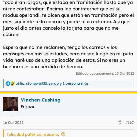
todo eran largas, que estaba en tramitación hasta que ya
ni me contestaban. Encima leo por internet que es su
modus operandi, te dicen que están en tramitación pero el
mes siguiente te lo cobran y ponte tú a reclamar. Así que
justo el día antes cancelo la tarjeta para que no me
cobren.
Espero que no me reclamen, tengo los correos y los
mensajes con mis solicitudes, pero desde luego en mi puta
vida haré uso de una aplicación de estas. Si no eres un
buenorro es una pérdida de tiempo.
Editado cobardemente:
15 Oct 2022
otilio
,
stonewall33
,
serdo
y 1 persona más
R
e
a
Vinchen Cushing
c
c
Frikazo
i
o
n
16 Oct 2022
#167
e
s
felicidad patética rebuznó:
: