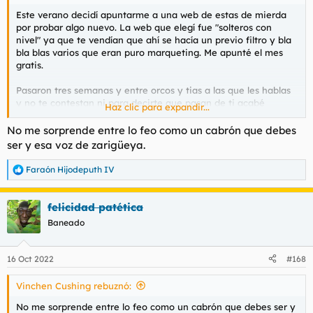
Este verano decidí apuntarme a una web de estas de mierda
por probar algo nuevo. La web que elegí fue "solteros con
nivel" ya que te vendían que ahí se hacía un previo filtro y bla
bla blas varios que eran puro marqueting. Me apunté el mes
gratis.
Pasaron tres semanas y entre orcos y tias a las que les hablas
y no te contestan ni para decirte que pasan de ti acabé
Haz clic para expandir...
asqueado. Encima en la cuarte semana pido la baja y
"milagrosamente" me hablan dos chicas monas eso sí con
No me sorprende entre lo feo como un cabrón que debes
conversación insulta y que contestan cada 20 min. Para mí
ser y esa voz de zarigüeya.
eran claramente bots así que proceso a solicitar la baja cuatro
días antes de que se ejecute la renovación automática.
Faraón Hijodeputh IV
R
e
Pues bien, insisto cada día a ver si me han dado de baja y todo
a
eran largas, que estaba en tramitación hasta que ya ni me
felicidad patética
c
contestaban. Encima leo por internet que es su modus
c
Baneado
operandi, te dicen que están en tramitación pero el mes
i
siguiente te lo cobran y ponte tú a reclamar. Así que justo el
o
n
día antes cancelo la tarjeta para que no me cobren.
16 Oct 2022
#168
e
s
Espero que no me reclamen, tengo los correos y los mensajes
Vinchen Cushing rebuznó:
:
con mis solicitudes, pero desde luego en mi puta vida haré uso
de una aplicación de estas. Si no eres un buenorro es una
No me sorprende entre lo feo como un cabrón que debes ser y