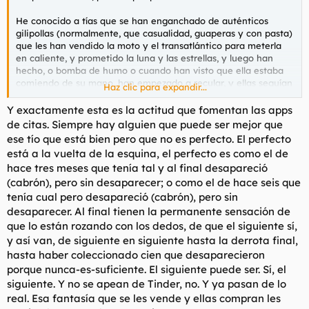
He conocido a tías que se han enganchado de auténticos
gilipollas (normalmente, que casualidad, guaperas y con pasta)
que les han vendido la moto y el transatlántico para meterla
en caliente, y prometido la luna y las estrellas, y luego han
hecho, o bomba de humo o cuando han visto que ella estaba
comiendo de su mano, han empezado a recular, y ellas seguían
Haz clic para expandir...
encaprichadas con el tío que cada vez más y más pasaba de
ellas y/o las despreciaba o jugaba con ellas. Y lo peor de todo
Y exactamente esta es la actitud que fomentan las apps
es que muchas veces ellas, en su idealización desnortada,
de citas. Siempre hay alguien que puede ser mejor que
piensan que un día el tío va a cambiar de parecer, va a venir
ese tío que está bien pero que no es perfecto. El perfecto
en una especie de corcel blanco y con armadura brillante, y las
está a la vuelta de la esquina, el perfecto es como el de
va a raptar para siempre a su nicho de amor dentro del castillo,
hace tres meses que tenía tal y al final desapareció
y mientras tanto, y siendo totalmente conscientes de ello, han
(cabrón), pero sin desaparecer; o como el de hace seis que
ido apareciendo tíos que perfectísimamente demostraban con
hechos que podía confiar en ellos, que no les vendían nada
tenía cual pero desapareció (cabrón), pero sin
para ligárselas y que iban totalmente en serio, y ellas
desaparecer. Al final tienen la permanente sensación de
rechazarlos o teniéndolos en stand by, porque "les faltaba algo"
que lo están rozando con los dedos, de que el siguiente sí,
o no habían sentido el "feeling suficiente" o que si es cuestión
y así van, de siguiente en siguiente hasta la derrota final,
de "química" o mierdas de esas. O también estar
hasta haber coleccionado cien que desaparecieron
supuestamente muy quemadas y después de aguantar sapos y
porque nunca-es-suficiente. El siguiente puede ser. Sí, el
culebras e incluso humillaciones con el guaperas de turno, con
el normalito a la primera de cambio que fallase o que hubiera
siguiente. Y no se apean de Tinder, no. Y ya pasan de lo
algo que no les encajaba, lo mandaban a tomar por culo.
real. Esa fantasía que se les vende y ellas compran les