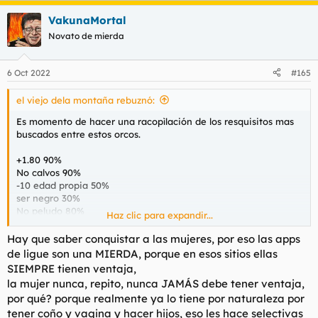
a
hubiera algo que no les encajaba, lo mandaban a tomar
VakunaMortal
c
por culo.
Y hablo de tías de nuestra edad, no de niñatas de 20.
c
Novato de mierda
i
Prefieren estar solas que probar con un tío que, aunque no
o
llegue a sus exigentes estándares, saben perfectamente que
n
6 Oct 2022
#165
con él podrían tener una relación sana y ser felices o, al menos,
e
intentarlo. No, prefieren esperar a lo imposible en sus delirios
s
de fantasía, y si no ocurre, echarle la culpa al mundo y de lo
el viejo dela montaña rebuznó:
:
injusto que es con ellas.
Es momento de hacer una racopìlación de los resquisitos mas
buscados entre estos orcos.
+1.80 90%
No calvos 90%
-10 edad propia 50%
ser negro 30%
No peludo 80%
Haz clic para expandir...
Esta la cosa complicada hasta para acercarse a un mostruenco
Hay que saber conquistar a las mujeres, por eso las apps
de estos, cómo ha pasado esto?
de ligue son una MIERDA, porque en esos sitios ellas
SIEMPRE tienen ventaja,
Pd.
@resquemor
puto subnormar
la mujer nunca, repito, nunca JAMÁS debe tener ventaja,
por qué? porque realmente ya lo tiene por naturaleza por
tener coño y vagina y hacer hijos, eso les hace selectivas