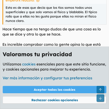
emperorx rebuznó:
:
Esta es de esas que decía que los tíos somos todos unos
superficiales y que solo vamos al físico y blablabla. El típico
rollo que a ellas no les gusta porque ellas no miran el físico
nunca claro.
Hace tiempo que no tengo dudas de que una cosa es lo
que se dice y otra lo que se hace.
Es increíble comprobar como la gente opina lo que está
generalmente aceptado por la sociedad, esto es que las
Valoramos tu privacidad
tías no son superficiales, que mola ser de izquierdas, etc.
tantas cosas que te dicen y que luego sus actos
Utilizamos
cookies
esenciales para que este sitio funcione,
demuestran lo contrario.
y cookies opcionales para mejorar tu experiencia.
Una tipa que conocí hace años y que atendía al público. Si
Ver más información y configurar tus preferencias
un chico que le entraba por los ojos le soltaba un piropo
era un "mira que cosa mas bonita me dijo" y si el que le
Arri
Aceptar todas las cookies
soltaba el piroro era un feto comentaba "mira lo que me
ha dicho el salido y baboso este". Cuando le comenté que
Pie
Rechazar cookies opcionales
si que le gustase o no dependía de si le parecía atractivo
o no casi cortocircuita. "no, no se trata de eso" me decía la