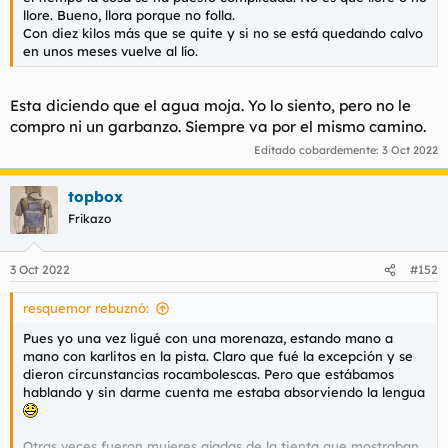
t
o
llore. Bueno, llora porque no folla.
e
Con diez kilos más que se quite y si no se está quedando calvo
m
en unos meses vuelve al lío.
a
Esta diciendo que el agua moja. Yo lo siento, pero no le
compro ni un garbanzo. Siempre va por el mismo camino.
Editado cobardemente:
3 Oct 2022
topbox
Frikazo
3 Oct 2022
#152
resquemor rebuznó:
Pues yo una vez ligué con una morenaza, estando mano a
mano con karlitos en la pista. Claro que fué la excepción y se
dieron circunstancias rocambolescas. Pero que estábamos
hablando y sin darme cuenta me estaba absorviendo la lengua
Otras veces fueron mujeres ajadas de la tienta que mostraban