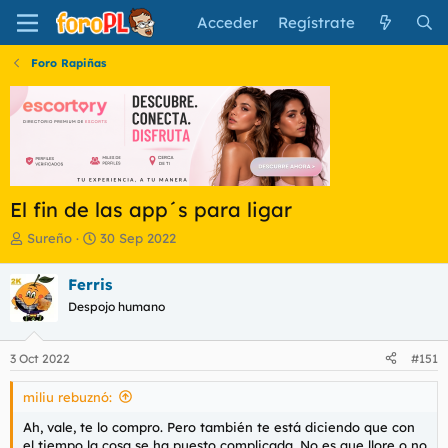
Acceder
Regístrate
Foro Rapiñas
El fin de las app´s para ligar
I
F
Sureño
30 Sep 2022
n
e
i
c
Ferris
c
h
Despojo humano
i
a
a
d
d
e
3 Oct 2022
#151
o
i
r
n
miliu rebuznó:
d
i
e
c
Ah, vale, te lo compro. Pero también te está diciendo que con
l
i
el tiempo la cosa se ha puesto complicada. No es que llore o no