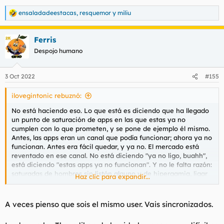
ensaladadeestacas
,
resquemor
y
miliu
R
e
a
Ferris
c
c
Despojo humano
i
o
n
3 Oct 2022
#155
e
s
ilovegintonic rebuznó:
:
No está haciendo eso. Lo que está es diciendo que ha llegado
un punto de saturación de apps en las que estas ya no
cumplen con lo que prometen, y se pone de ejemplo él mismo.
Antes, las apps eran un canal que podía funcionar; ahora ya no
funcionan. Antes era fácil quedar, y ya no. El mercado está
reventado en ese canal. No está diciendo "ya no ligo, buahh",
está diciendo "estas apps ya no funcionan". Y no le falta razón:
saturadas de hombres sin listón alguno y de hipergamia, ligar
Haz clic para expandir...
en Tinder hoy es cosa mucho más difícil para cualquiera que
hace diez años. Gracias a
@THORNDIKE
y otros de su laya,
ahora las tías quieren uno con su físico mínimo o si no nada, y
A veces pienso que sois el mismo user. Vais sincronizados.
como a esos ahí les tienes diciendo que sí a todo, pues todo lo
que esté por debajo se convierte en invisible.