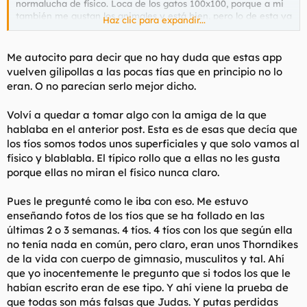
normalucha de físico. Loca de los gatos 100x100, porque a mi
también me gustan los animales y está bien, pero lo de esta ya
Haz clic para expandir...
es enfermizo. Buena gente, pero con unas paranoias a veces
que dan miedo. Medio jipi. Vaya, un poco de todo.
Me autocito para decir que no hay duda que estas app
Pues se apuntó hace bien poco a una de estas app y la
vuelven gilipollas a las pocas tías que en principio no lo
cantidad de mensajes que le llegaron eran una jodida locura. Y
eran. O no parecían serlo mejor dicho.
como digo, es una tía en la que el 90% si la viera por la calle ni
se fijarían en ella. Pero es apuntarse a una app de esas y tiene
Volví a quedar a tomar algo con la amiga de la que
babosos para parar un tren. Vaya, que me dijo que si quisiera
podría quedar con uno diferente cada día sin problema.
hablaba en el anterior post. Esta es de esas que decía que
los tíos somos todos unos superficiales y que solo vamos al
Muy triste en lo que se han convertido esas apps y sí, todo es
físico y blablabla. El típico rollo que a ellas no les gusta
culpa de los desesperaos que le comen el culo a cualquier
porque ellas no miran el físico nunca claro.
mierda de tía y así pues normal que una de Mordor se crea que
está buenísima y puede aspirar a lo mejor.
Pues le pregunté como le iba con eso. Me estuvo
enseñando fotos de los tíos que se ha follado en las
últimas 2 o 3 semanas. 4 tíos. 4 tíos con los que según ella
no tenía nada en común, pero claro, eran unos Thorndikes
de la vida con cuerpo de gimnasio, musculitos y tal. Ahí
que yo inocentemente le pregunto que si todos los que le
habían escrito eran de ese tipo. Y ahí viene la prueba de
que todas son más falsas que Judas. Y putas perdidas