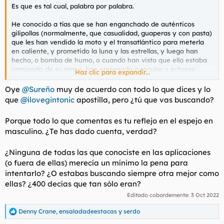
Es que es tal cual, palabra por palabra.
He conocido a tías que se han enganchado de auténticos
gilipollas (normalmente, que casualidad, guaperas y con pasta)
que les han vendido la moto y el transatlántico para meterla
en caliente, y prometido la luna y las estrellas, y luego han
hecho, o bomba de humo, o cuando han visto que ella estaba
comiendo de su mano, han empezado a recular y echarse
Haz clic para expandir...
atrás, y ellas seguían encaprichadas con el tío que cada vez
más y más pasaba de ellas y/o las despreciaba o jugaba con
Oye
@Sureño
muy de acuerdo con todo lo que dices y lo
ellas. Y lo peor de todo es que muchas veces ellas, en su
que
@ilovegintonic
apostilla, pero ¿tú que vas buscando?
idealización desnortada, piensan que un día el tío va a cambiar
de parecer, va a venir en una especie de corcel blanco y con
Porque todo lo que comentas es tu reflejo en el espejo en
armadura brillante, y las va a raptar para siempre a su nicho
masculino. ¿Te has dado cuenta, verdad?
de amor dentro del castillo, y mientras tanto, y siendo
totalmente conscientes de ello, han ido apareciendo tíos que
perfectísimamente demostraban con hechos que podía confiar
¿Ninguna de todas las que conociste en las aplicaciones
en ellos, que no les vendían nada para ligárselas y cumplían
(o fuera de ellas) merecía un mínimo la pena para
con todo y que iban totalmente en serio, y ellas rechazarlos o
intentarlo? ¿O estabas buscando siempre otra mejor como
una vez tenido algo, dejarlos en stand by, porque "les faltaba
ellas? ¿400 decías que tan sólo eran?
algo" o no habían sentido el "feeling suficiente" o que si es
cuestión de "química" o mierdas de esas. O también estar
Editado cobardemente:
3 Oct 2022
supuestamente muy quemadas y después de aguantar sapos y
Denny Crane
,
ensaladadeestacas
y
serdo
culebras e incluso humillaciones con el guaperas de turno, con
R
el normalito
a la primera de cambio que fallase o que
e