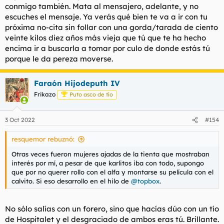
conmigo también. Mata al mensajero, adelante, y no
escuches el mensaje. Ya verás qué bien te va a ir con tu
próxima no-cita sin follar con una gorda/tarada de ciento
veinte kilos diez años más vieja que tú que te ha hecho
encima ir a buscarla a tomar por culo de donde estás tú
porque le da pereza moverse.
Faraón Hijodeputh IV
Frikazo
Puto asco de tío
3 Oct 2022
#154
resquemor rebuznó:
Otras veces fueron mujeres ajadas de la tienta que mostraban
interés por mí, a pesar de que karlitos iba con todo, supongo
que por no querer rollo con el alfa y montarse su película con el
calvito. Si eso desarrollo en el hilo de
@topbox
.
No sólo salías con un forero, sino que hacías dúo con un tío
de Hospitalet y el desgraciado de ambos eras tú. Brillante.