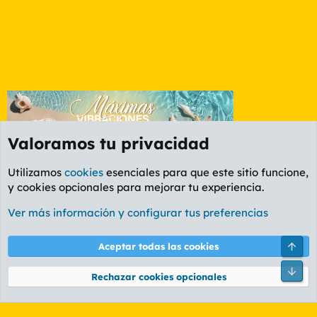
Valoramos tu privacidad
Utilizamos
cookies
esenciales para que este sitio funcione,
y cookies opcionales para mejorar tu experiencia.
Foro General
Ver más información y configurar tus preferencias
Cookies
PL OLDSTYLE AMARILLO
Cambiar fuente
Español (ES)
Arri
Aceptar todas las cookies
Contáctanos
Términos y reglas
Política de privacidad
Ayuda
R
Pie
S
Rechazar cookies opcionales
S
®
Community platform by XenForo
© 2010-2026 XenForo Ltd.