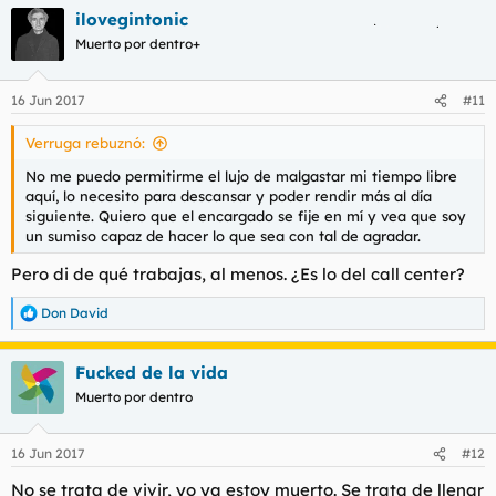
ilovegintonic
Muerto por dentro+
16 Jun 2017
#11
Verruga rebuznó:
No me puedo permitirme el lujo de malgastar mi tiempo libre
aquí, lo necesito para descansar y poder rendir más al día
siguiente. Quiero que el encargado se fije en mí y vea que soy
un sumiso capaz de hacer lo que sea con tal de agradar.
Pero di de qué trabajas, al menos. ¿Es lo del call center?
Don David
R
e
a
Fucked de la vida
c
c
Muerto por dentro
i
o
n
16 Jun 2017
#12
e
s
No se trata de vivir, yo ya estoy muerto. Se trata de llenar