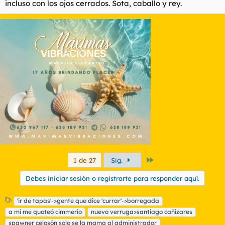
incluso con los ojos cerrados. Sota, caballo y rey.
Último
1 de 27
Sig.
Debes iniciar sesión o registrarte para responder aquí.
E
'ir de tapas'->gente que dice 'currar'->borregada
t
a mí me quoteó cimmerio
nuevo verruga>santiago cañizares
i
spawner celosón solo se la mama al administrador