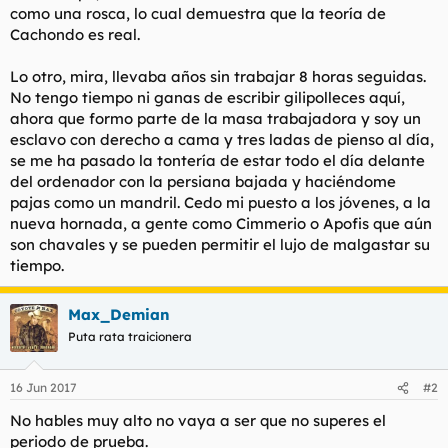
como una rosca, lo cual demuestra que la teoría de
l
i
Cachondo es real.
t
o
e
m
Lo otro, mira, llevaba años sin trabajar 8 horas seguidas.
a
No tengo tiempo ni ganas de escribir gilipolleces aquí,
ahora que formo parte de la masa trabajadora y soy un
esclavo con derecho a cama y tres ladas de pienso al día,
se me ha pasado la tontería de estar todo el día delante
del ordenador con la persiana bajada y haciéndome
pajas como un mandril. Cedo mi puesto a los jóvenes, a la
nueva hornada, a gente como Cimmerio o Apofis que aún
son chavales y se pueden permitir el lujo de malgastar su
tiempo.
Max_Demian
Puta rata traicionera
16 Jun 2017
#2
No hables muy alto no vaya a ser que no superes el
periodo de prueba.