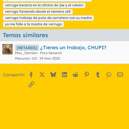
q
verruga becario en la oficina de 'joe y el volcán'
u
verruga foreando desde el siemens c65
e
t
verruga trabaja de puta de carretera con su madre
a
yo me folle a la madre de verruga
s
Temas similares
¿Tienes un trabajo, CHUPI?
[RETARDS]
Max_Demian
Foro General
Masunos
110
29 Nov 2023
Facebook
X
Bluesky
LinkedIn
Reddit
Pinterest
Tumblr
WhatsA
Em
Compartir:
Enlace