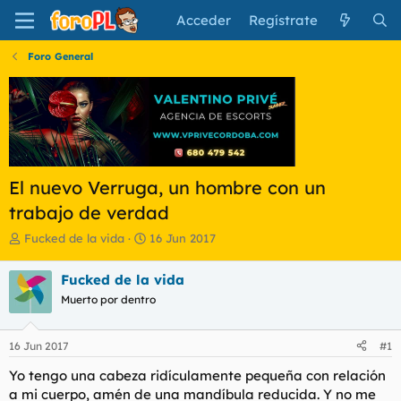
Acceder
Regístrate
Foro General
El nuevo Verruga, un hombre con un
trabajo de verdad
I
F
Fucked de la vida
16 Jun 2017
n
e
i
c
Fucked de la vida
c
h
Muerto por dentro
i
a
a
d
d
e
16 Jun 2017
#1
o
i
r
n
Yo tengo una cabeza ridículamente pequeña con relación
d
i
a mi cuerpo, amén de una mandíbula reducida. Y no me
e
c