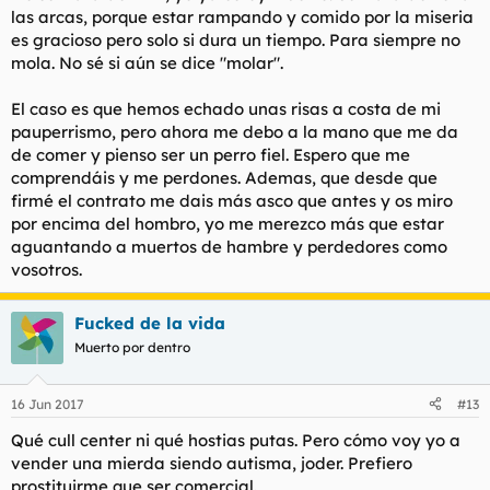
:
las arcas, porque estar rampando y comido por la miseria
es gracioso pero solo si dura un tiempo. Para siempre no
mola. No sé si aún se dice "molar".
El caso es que hemos echado unas risas a costa de mi
pauperrismo, pero ahora me debo a la mano que me da
de comer y pienso ser un perro fiel. Espero que me
comprendáis y me perdones. Ademas, que desde que
firmé el contrato me dais más asco que antes y os miro
por encima del hombro, yo me merezco más que estar
aguantando a muertos de hambre y perdedores como
vosotros.
Fucked de la vida
Muerto por dentro
16 Jun 2017
#13
Qué cull center ni qué hostias putas. Pero cómo voy yo a
vender una mierda siendo autisma, joder. Prefiero
prostituirme que ser comercial.