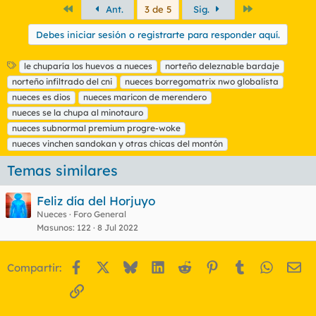
Primero
Último
Ant.
3 de 5
Sig.
Debes iniciar sesión o registrarte para responder aquí.
E
le chuparía los huevos a nueces
norteño deleznable bardaje
t
norteño infiltrado del cni
nueces borregomatrix nwo globalista
i
nueces es dios
nueces maricon de merendero
q
nueces se la chupa al minotauro
u
nueces subnormal premium progre-woke
e
t
nueces vinchen sandokan y otras chicas del montón
a
s
Temas similares
Feliz día del Horjuyo
Nueces
Foro General
Masunos
122
8 Jul 2022
Facebook
X
Bluesky
LinkedIn
Reddit
Pinterest
Tumblr
WhatsA
Em
Compartir:
Enlace