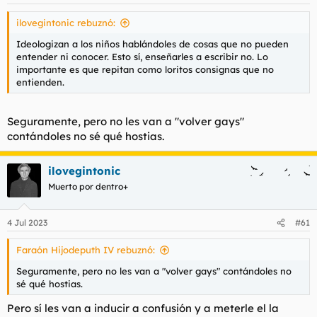
e
s
ilovegintonic rebuznó:
:
Ideologizan a los niños hablándoles de cosas que no pueden
entender ni conocer. Esto sí, enseñarles a escribir no. Lo
importante es que repitan como loritos consignas que no
entienden.
Seguramente, pero no les van a "volver gays"
contándoles no sé qué hostias.
ilovegintonic
Muerto por dentro+
4 Jul 2023
#61
Faraón Hijodeputh IV rebuznó:
Seguramente, pero no les van a "volver gays" contándoles no
sé qué hostias.
Pero sí les van a inducir a confusión y a meterle el la