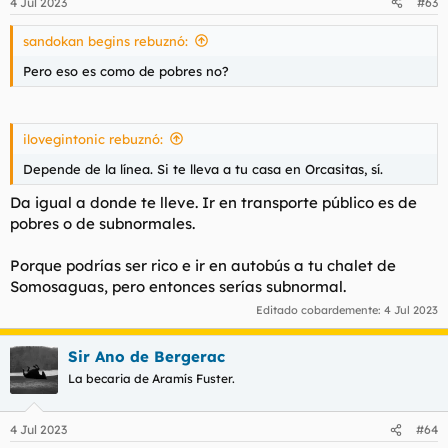
4 Jul 2023
#63
e
s
sandokan begins rebuznó:
:
Pero eso es como de pobres no?
ilovegintonic rebuznó:
Depende de la línea. Si te lleva a tu casa en Orcasitas, sí.
Da igual a donde te lleve. Ir en transporte público es de
pobres o de subnormales.
Porque podrías ser rico e ir en autobús a tu chalet de
Somosaguas, pero entonces serías subnormal.
Editado cobardemente:
4 Jul 2023
Sir Ano de Bergerac
La becaria de Aramís Fuster.
4 Jul 2023
#64