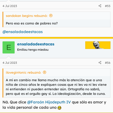
n
4 Jul 2023
#55
e
s
sandokan begins rebuznó:
:
Pero eso es como de pobres no?
@ensaladadeestacas
ensaladadeestacas
E
Emiliou tengo miedou
4 Jul 2023
#56
ilovegintonic rebuznó:
A mí en cambio me llama mucho más la atención que a una
niña de cinco años le expliquen cosas que ni les va ni les viene
ni entienden ni pueden entender aún. Ortografía no sabrá,
pero qué es el orgullo gay sí. La ideologización, desde la cuna.
Ná. Que dice
@Faraón Hijodeputh IV
que sólo es amor y
la vida personal de cada uno