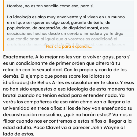
Hombre, no es tan sencillo como eso, pero sí.
La ideología es algo muy envolvente y si viven en un mundo
en el que ser queer es algo cool, garante de éxito, de
popularidad, de aceptación, de dignidad moral, esas
asociaciones hechas desde un cerebro inmaduro ya te digo
que condicionan al igual que a vosotros os condicionó el
prototipo de masculinidad de Clint Eastwood, con sus luces y
Haz clic para expandir...
sus sombras. Y esto está pasando ahora mismo. Tendrías que
ver a los chavales de primero de bellas artes donde si no llevas
Exactamente. A lo mejor no les van a volver gays, pero sí
un signo estético de disolución de tu masculinidad estás
es un condicionante de primer orden que alterará tu
condenado al ostracismo.
relación con la sexualidad. Con la propia y con la de los
demás. El ejemplo que pones sobre los idiotas (o
El problema de todo esto es conciliar que la gente adulta haga
idiotizados) de Bellas Artes es absolutamente claro. Y esos
en su intimidad lo que le salga de los cojones mientras respete
no han sido expuestos a esa ideología de esta manera tan
la libertad del resto y que no hagan de ello una causa
ideológica adoctrinante. A mí no me parece normal que a
brutal cuando no tenían edad para entender nada. Ya
niños tan pequeños les estén haciendo cuestionarse y
verás los compañeros de esa niña cómo van a llegar a la
posicionarse sobre su propia sexualidad, y menos con tanta
universidad en trece años: si los de hoy van enseñando su
ideología de por medio.
deconstrucción masculina, ¿qué no harán estos? Vamos a
flipar cuando nos encontremos a estos niños al llegar a la
edad adulta. Paco Clavel va a parecer John Wayne al
lado de estos.