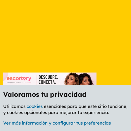
Valoramos tu privacidad
Utilizamos
cookies
esenciales para que este sitio funcione,
y cookies opcionales para mejorar tu experiencia.
Foro General
Ver más información y configurar tus preferencias
Cookies
PL OLDSTYLE AMARILLO
Cambiar fuente
Español (ES)