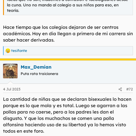
la cuna. Uno no manda al colegio a sus niños para eso, en
teoría.
Hace tiempo que los colegios dejaron de ser centros
académicos. Hoy en día llegan a primero de mi carrera sin
saber hacer derivadas.
tesifonte
R
e
a
Max_Demian
c
c
Puta rata traicionera
i
o
n
4 Jul 2023
#72
e
s
La cantidad de niñas que se declaran bisexuales lo hacen
:
porque es lo que mola y es total. Luego se agarran a las
pollas para no caerse, pero a los padres les dan el
disgusto. Y que los muchachos se comen una polla
alfonsina haciendo uso de su libertad ya lo hemos visto
todos en este foro.