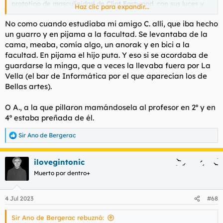
prototipo de masculinidad de Clint Eastwood, con sus luces y
Haz clic para expandir...
sus sombras. Y esto está pasando ahora mismo.
Tendrías que
ver a los chavales de primero de bellas artes donde si no
No como cuando estudiaba mi amigo C. allí, que iba hecho
llevas un signo estético de disolución de tu masculinidad
un guarro y en pijama a la facultad. Se levantaba de la
estás condenado al ostracismo
.
cama, meaba, comía algo, un anorak y en bici a la
facultad. En pijama el hijo puta. Y eso si se acordaba de
guardarse la minga, que a veces la llevaba fuera por La
Vella (el bar de Informática por el que aparecían los de
Bellas artes).
O A., a la que pillaron mamándosela al profesor en 2º y en
4º estaba preñada de él.
Sir Ano de Bergerac
R
e
a
ilovegintonic
c
c
Muerto por dentro+
i
o
n
4 Jul 2023
#68
e
s
Sir Ano de Bergerac rebuznó:
: