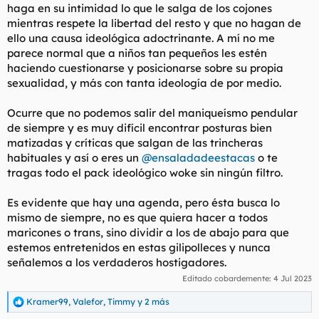
haga en su intimidad lo que le salga de los cojones
mientras respete la libertad del resto y que no hagan de
ello una causa ideológica adoctrinante. A mí no me
parece normal que a niños tan pequeños les estén
haciendo cuestionarse y posicionarse sobre su propia
sexualidad, y más con tanta ideología de por medio.
Ocurre que no podemos salir del maniqueísmo pendular
de siempre y es muy difícil encontrar posturas bien
matizadas y críticas que salgan de las trincheras
habituales y así o eres un
@ensaladadeestacas
o te
tragas todo el pack ideológico woke sin ningún filtro.
Es evidente que hay una agenda, pero ésta busca lo
mismo de siempre, no es que quiera hacer a todos
maricones o trans, sino dividir a los de abajo para que
estemos entretenidos en estas gilipolleces y nunca
señalemos a los verdaderos hostigadores.
Editado cobardemente:
4 Jul 2023
Kramer99
,
Valefor
,
Timmy
y 2 más
R
e