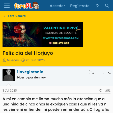
Acceder
Regístrate
Foro General
Feliz día del Horjuyo
I
F
Nueces
28 Jun 2023
n
e
i
c
ilovegintonic
c
h
Muerto por dentro+
i
a
a
d
d
e
3 Jul 2023
#51
o
i
r
n
A mí en cambio me llama mucho más la atención que a
d
i
una niña de cinco años le expliquen cosas que ni les va ni
e
c
les viene ni entienden ni pueden entender aún. Ortografía
l
i