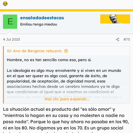
ensaladadeestacas
E
Emiliou tengo miedou
4 Jul 2023
#75
Sir Ano de Bergerac rebuznó:
Hombre, no es tan sencillo como eso, pero sí.
La ideología es algo muy envolvente y si viven en un mundo
en el que ser queer es algo cool, garante de éxito, de
popularidad, de aceptación, de dignidad moral, esas
asociaciones hechas desde un cerebro inmaduro ya te digo
que condicionan al igual que a vosotros os condicionó el
prototipo de masculinidad de Clint Eastwood, con sus luces y
Haz clic para expandir...
sus sombras. Y esto está pasando ahora mismo. Tendrías que
ver a los chavales de primero de bellas artes donde si no llevas
La situación actual es producto del "es sólo amor" y
un signo estético de disolución de tu masculinidad estás
"mientras lo hagan en su casa y no molesten a nadie no
condenado al ostracismo.
pasa nada". Porque lo que hay ahora no pasaba en los 90,
ni en los 80. No digamos ya en los 70. Es un grupo social
El problema de todo esto es conciliar que la gente adulta haga