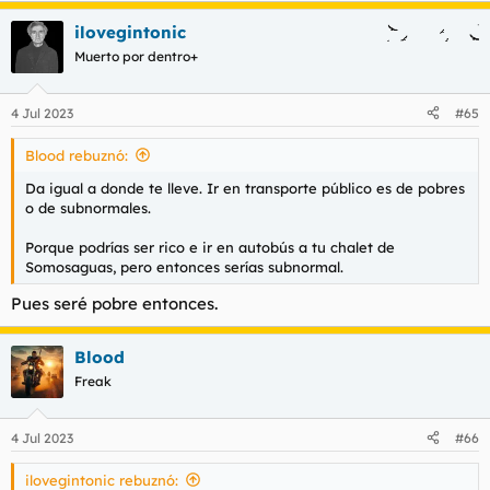
a
ilovegintonic
c
c
Muerto por dentro+
i
o
n
4 Jul 2023
#65
e
s
Blood rebuznó:
:
Da igual a donde te lleve. Ir en transporte público es de pobres
o de subnormales.
Porque podrías ser rico e ir en autobús a tu chalet de
Somosaguas, pero entonces serías subnormal.
Pues seré pobre entonces.
Blood
Freak
4 Jul 2023
#66
ilovegintonic rebuznó: