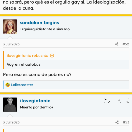
no sabrá, pero qué es el orgullo gay sí. La ideologización,
t
o
e
desde la cuna.
m
a
sandokan begins
Izquierquidistante disimulao
3 Jul 2023
#52
ilovegintonic rebuznó:
Voy en el autobús
Pero eso es como de pobres no?
Lollercoaster
R
e
a
ilovegintonic
c
c
Muerto por dentro+
i
o
n
3 Jul 2023
#53
e
s