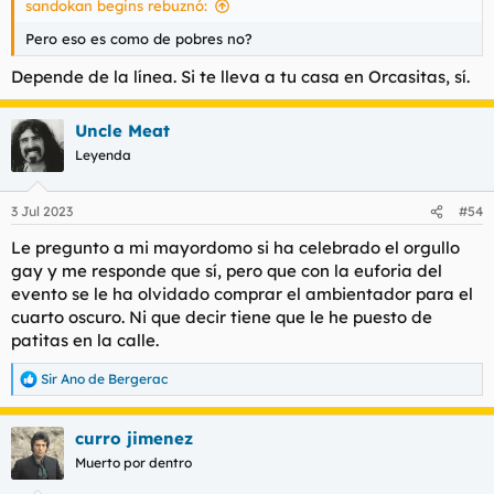
sandokan begins rebuznó:
:
Pero eso es como de pobres no?
Depende de la línea. Si te lleva a tu casa en Orcasitas, sí.
Uncle Meat
Leyenda
3 Jul 2023
#54
Le pregunto a mi mayordomo si ha celebrado el orgullo
gay y me responde que sí, pero que con la euforia del
evento se le ha olvidado comprar el ambientador para el
cuarto oscuro. Ni que decir tiene que le he puesto de
patitas en la calle.
Sir Ano de Bergerac
R
e
a
curro jimenez
c
c
Muerto por dentro
i
o