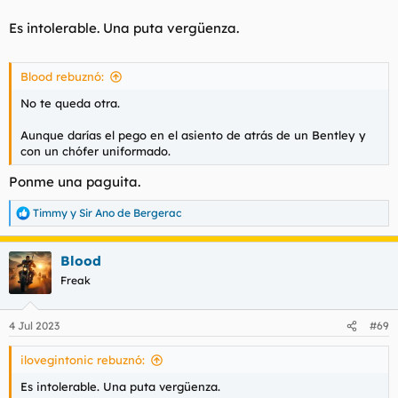
Es intolerable. Una puta vergüenza.
Blood rebuznó:
No te queda otra.
Aunque darías el pego en el asiento de atrás de un Bentley y
con un chófer uniformado.
Ponme una paguita.
Timmy
y
Sir Ano de Bergerac
R
e
a
Blood
c
c
Freak
i
o
n
4 Jul 2023
#69
e
s
ilovegintonic rebuznó:
:
Es intolerable. Una puta vergüenza.