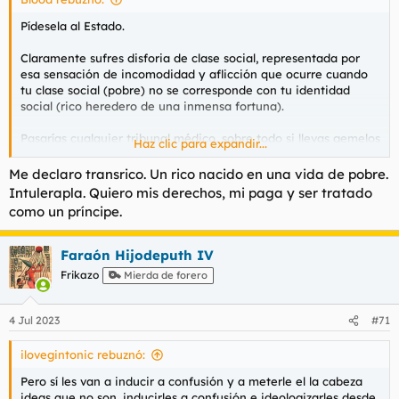
Pídesela al Estado.
Claramente sufres disforia de clase social, representada por
esa sensación de incomodidad y aflicción que ocurre cuando
tu clase social (pobre) no se corresponde con tu identidad
social (rico heredero de una inmensa fortuna).
Pasarías cualquier tribunal médico, sobre todo si llevas gemelos
Haz clic para expandir...
a la entrevista. Ni lo dudes. Hay un rico viviendo dentro de tí,
no dejes que te lo saquen.
Me declaro transrico. Un rico nacido en una vida de pobre.
Intulerapla. Quiero mis derechos, mi paga y ser tratado
como un príncipe.
Faraón Hijodeputh IV
Frikazo
Mierda de forero
4 Jul 2023
#71
ilovegintonic rebuznó:
Pero sí les van a inducir a confusión y a meterle el la cabeza
ideas que no son, inducirles a confusión e ideologizarles desde