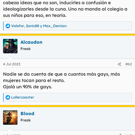
cabeza ideas que no son, inducirles a confusión e
ideologizarles desde la cuna. Uno no manda al colegio a
sus niños para eso, en teoría.
Valefor
,
Sonic88
y
Max_Demian
R
e
a
Alcaudon
c
c
Freak
i
o
n
4 Jul 2023
#62
e
s
Nadie se da cuenta de que a cuantos más gays, más
:
mujeres tocan para el resto.
Ojalá un 90% de gays.
Lollercoaster
R
e
a
Blood
c
c
Freak
i
o
n