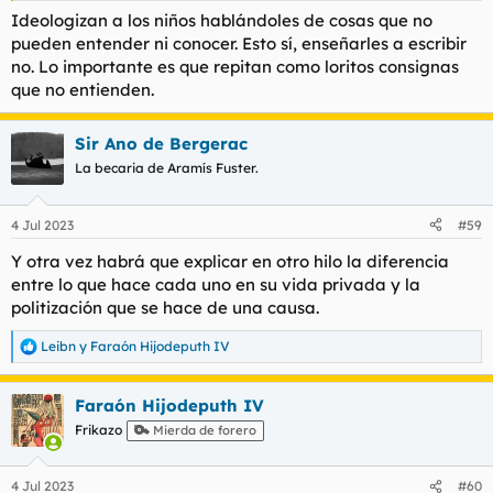
Ideologizan a los niños hablándoles de cosas que no
pueden entender ni conocer. Esto sí, enseñarles a escribir
no. Lo importante es que repitan como loritos consignas
que no entienden.
Sir Ano de Bergerac
La becaria de Aramís Fuster.
4 Jul 2023
#59
Y otra vez habrá que explicar en otro hilo la diferencia
entre lo que hace cada uno en su vida privada y la
politización que se hace de una causa.
Leibn
y
Faraón Hijodeputh IV
R
e
a
Faraón Hijodeputh IV
c
c
Frikazo
Mierda de forero
i
o
n
4 Jul 2023
#60