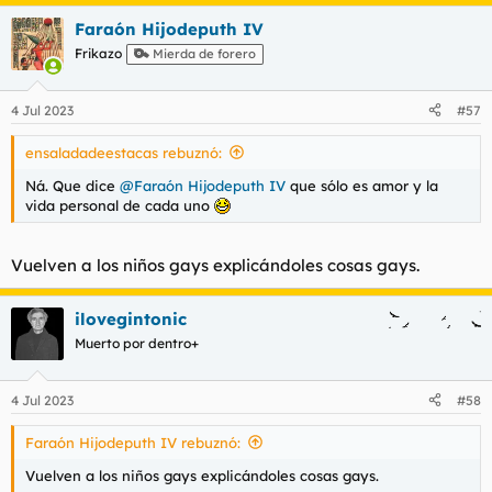
Faraón Hijodeputh IV
Frikazo
Mierda de forero
4 Jul 2023
#57
ensaladadeestacas rebuznó:
Ná. Que dice
@Faraón Hijodeputh IV
que sólo es amor y la
vida personal de cada uno
Vuelven a los niños gays explicándoles cosas gays.
ilovegintonic
Muerto por dentro+
4 Jul 2023
#58
Faraón Hijodeputh IV rebuznó:
Vuelven a los niños gays explicándoles cosas gays.