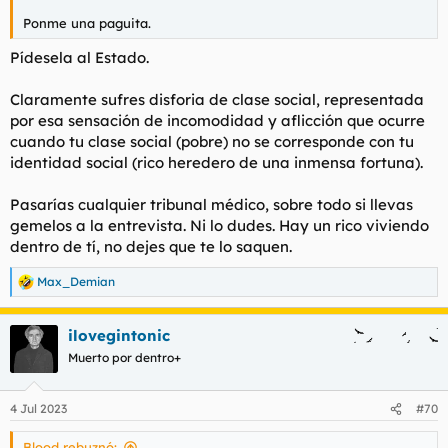
Ponme una paguita.
Pídesela al Estado.
Claramente sufres disforia de clase social, representada
por esa sensación de incomodidad y aflicción que ocurre
cuando tu clase social (pobre) no se corresponde con tu
identidad social (rico heredero de una inmensa fortuna).
Pasarías cualquier tribunal médico, sobre todo si llevas
gemelos a la entrevista. Ni lo dudes. Hay un rico viviendo
dentro de tí, no dejes que te lo saquen.
Max_Demian
R
e
a
ilovegintonic
c
c
Muerto por dentro+
i
o
n
4 Jul 2023
#70
e
s
Blood rebuznó:
: