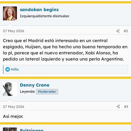
e
t
o
a
e
sandokan begins
c
m
c
Izquierquidistante disimulao
a
i
o
n
27 May 2026
#2
e
s
Creo que el Madrid está interesado en un central
:
espigado, Huijsen, que ha hecho una buena temporada en
la pl, parece que el nuevo entrenador, Xabi Alonso, ha
pedido un lateral izquierdo y suena una perla Argentina.
miliu
R
e
a
Denny Crane
c
c
Leyenda
Moderador
i
o
n
27 May 2026
#3
e
s
Así mejor.
:
Britzingen