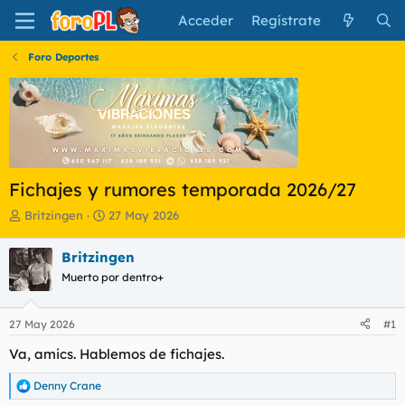
Acceder
Regístrate
Foro Deportes
Fichajes y rumores temporada 2026/27
I
F
Britzingen
27 May 2026
n
e
i
c
Britzingen
c
h
Muerto por dentro+
i
a
a
d
d
e
27 May 2026
#1
o
i
r
n
Va, amics. Hablemos de fichajes.
d
i
e
c
Denny Crane
R
l
i