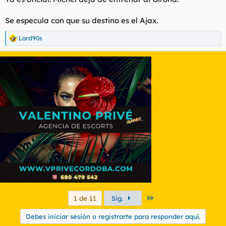
Se especula con que su destino es el Ajax.
Lord90s
R
e
a
c
c
i
o
n
e
s
:
Último
1 de 11
Sig.
Debes iniciar sesión o registrarte para responder aquí.