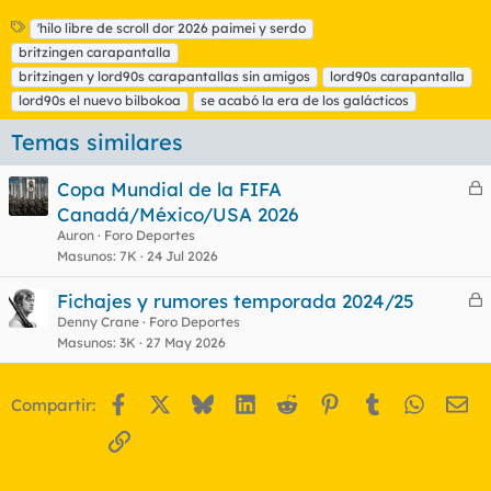
E
'hilo libre de scroll dor 2026 paimei y serdo
t
britzingen carapantalla
i
britzingen y lord90s carapantallas sin amigos
lord90s carapantalla
q
lord90s el nuevo bilbokoa
se acabó la era de los galácticos
u
e
Temas similares
t
a
s
Copa Mundial de la FIFA
e
Canadá/México/USA 2026
r
Auron
Foro Deportes
r
Masunos
7K
24 Jul 2026
Fichajes y rumores temporada 2024/25
e
Denny Crane
Foro Deportes
o
Masunos
3K
27 May 2026
r
r
Facebook
X
Bluesky
LinkedIn
Reddit
Pinterest
Tumblr
WhatsA
Em
Compartir:
o
Enlace