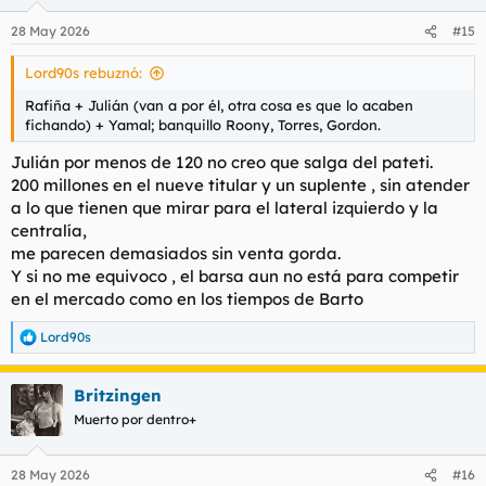
28 May 2026
#15
Lord90s rebuznó:
Rafiña + Julián (van a por él, otra cosa es que lo acaben
fichando) + Yamal; banquillo Roony, Torres, Gordon.
Julián por menos de 120 no creo que salga del pateti.
200 millones en el nueve titular y un suplente , sin atender
a lo que tienen que mirar para el lateral izquierdo y la
centralía,
me parecen demasiados sin venta gorda.
Y si no me equivoco , el barsa aun no está para competir
en el mercado como en los tiempos de Barto
Lord90s
R
e
a
Britzingen
c
c
Muerto por dentro+
i
o
n
28 May 2026
#16
e