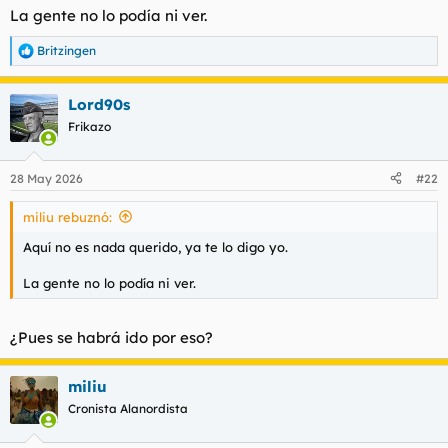
La gente no lo podía ni ver.
Britzingen
R
e
a
Lord90s
c
c
Frikazo
i
o
n
28 May 2026
#22
e
s
miliu rebuznó:
:
Aquí no es nada querido, ya te lo digo yo.
La gente no lo podía ni ver.
¿Pues se habrá ido por eso?
miliu
Cronista Alanordista