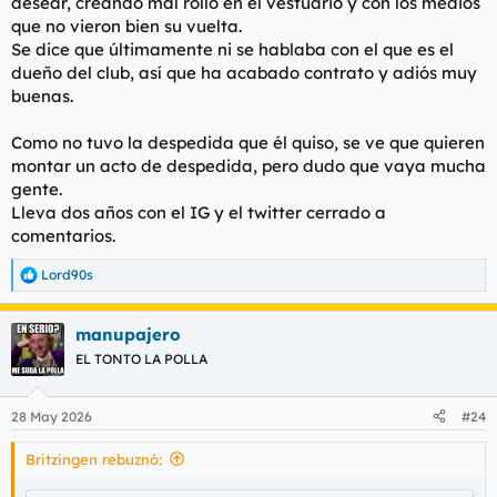
desear, creando mal rollo en el vestuario y con los medios
que no vieron bien su vuelta.
Se dice que últimamente ni se hablaba con el que es el
dueño del club, así que ha acabado contrato y adiós muy
buenas.
Como no tuvo la despedida que él quiso, se ve que quieren
montar un acto de despedida, pero dudo que vaya mucha
gente.
Lleva dos años con el IG y el twitter cerrado a
comentarios.
Lord90s
R
e
a
manupajero
c
c
EL TONTO LA POLLA
i
o
n
28 May 2026
#24
e
s
Britzingen rebuznó:
: