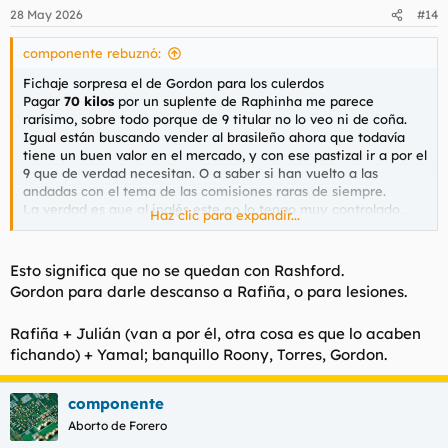
28 May 2026
#14
componente rebuznó:
Fichaje sorpresa el de Gordon para los culerdos
Pagar
70 kilos
por un suplente de Raphinha me parece
rarísimo, sobre todo porque de 9 titular no lo veo ni de coña.
Igual están buscando vender al brasileño ahora que todavía
tiene un buen valor en el mercado, y con ese pastizal ir a por el
9 que de verdad necesitan. O a saber si han vuelto a las
andadas con el tema de las comisiones raras de siempre.
La verdad es que al inglés este no lo tengo muy controlado,
Haz clic para expandir...
más allá de los partidos de Champions contra el Barça y un par
de la Premier, pero hay que reconocer que sus números en
Champions muy buenos.
Esto significa que no se quedan con Rashford.
Gordon para darle descanso a Rafiña, o para lesiones.
Rafiña + Julián (van a por él, otra cosa es que lo acaben
fichando) + Yamal; banquillo Roony, Torres, Gordon.
componente
Aborto de Forero