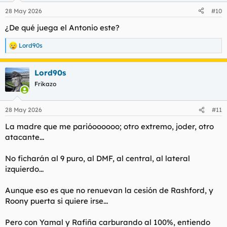
28 May 2026
#10
¿De qué juega el Antonio este?
Lord90s
R
e
a
Lord90s
c
c
Frikazo
i
o
n
28 May 2026
#11
e
s
La madre que me parióoooooo; otro extremo, joder, otro
:
atacante...
No ficharán al 9 puro, al DMF, al central, al lateral
izquierdo...
Aunque eso es que no renuevan la cesión de Rashford, y
Roony puerta si quiere irse...
Pero con Yamal y Rafiña carburando al 100%, entiendo