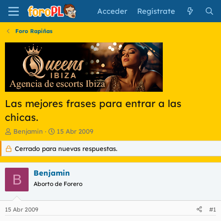
Acceder
Regístrate
Foro Rapiñas
Las mejores frases para entrar a las
chicas.
I
F
Benjamin
15 Abr 2009
n
e
Cerrado para nuevas respuestas.
i
c
c
h
i
a
Benjamin
a
d
B
d
Aborto de Forero
e
o
i
r
n
15 Abr 2009
#1
d
i
e
c