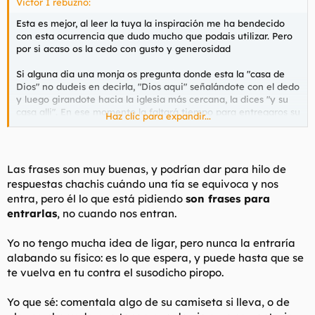
Victor I rebuznó:
Esta es mejor, al leer la tuya la inspiración me ha bendecido
con esta ocurrencia que dudo mucho que podais utilizar. Pero
por si acaso os la cedo con gusto y generosidad
Si alguna dia una monja os pregunta donde esta la "casa de
Dios" no dudeis en decirla, "Dios aqui" señalándote con el dedo
y luego girandote hacia la iglesia más cercana, la dices "y su
casa alli". En ese momento la faltará tiempo para entregaros su
Haz clic para expandir...
velluda e inmaculada flor. Buen provecho
Las frases son muy buenas, y podrían dar para hilo de
respuestas chachis cuándo una tía se equivoca y nos
entra, pero él lo que está pidiendo
son frases para
entrarlas
, no cuando nos entran.
Yo no tengo mucha idea de ligar, pero nunca la entraría
alabando su físico: es lo que espera, y puede hasta que se
te vuelva en tu contra el susodicho piropo.
Yo que sé: comentala algo de su camiseta si lleva, o de