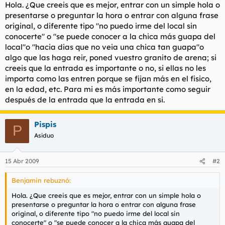
Hola. ¿Que creeis que es mejor, entrar con un simple hola o
l
i
presentarse o preguntar la hora o entrar con alguna frase
t
o
original, o diferente tipo "no puedo irme del local sin
e
m
conocerte" o "se puede conocer a la chica más guapa del
a
local"o "hacia dias que no veia una chica tan guapa"o
algo que las haga reir, poned vuestro granito de arena; si
creeis que la entrada es importante o no, si ellas no les
importa como las entren porque se fijan más en el fisico,
en la edad, etc. Para mi es más importante como seguir
después de la entrada que la entrada en si.
Pispis
P
Asiduo
15 Abr 2009
#2
Benjamin rebuznó:
Hola. ¿Que creeis que es mejor, entrar con un simple hola o
presentarse o preguntar la hora o entrar con alguna frase
original, o diferente tipo "no puedo irme del local sin
conocerte" o "se puede conocer a la chica más guapa del