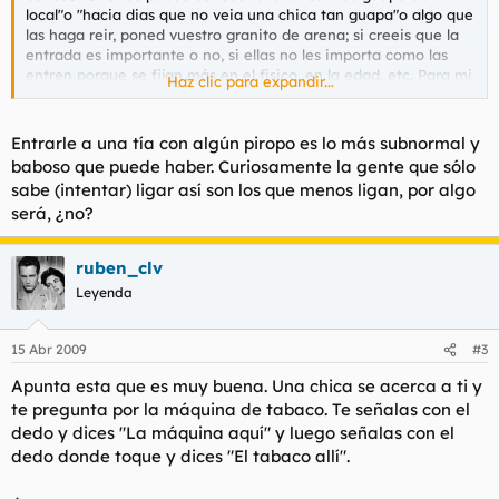
local"o "hacia dias que no veia una chica tan guapa"o algo que
las haga reir, poned vuestro granito de arena; si creeis que la
entrada es importante o no, si ellas no les importa como las
entren porque se fijan más en el fisico, en la edad, etc. Para mi
Haz clic para expandir...
es más importante como seguir después de la entrada que la
entrada en si.
Entrarle a una tía con algún piropo es lo más subnormal y
baboso que puede haber. Curiosamente la gente que sólo
sabe (intentar) ligar así son los que menos ligan, por algo
será, ¿no?
ruben_clv
Leyenda
15 Abr 2009
#3
Apunta esta que es muy buena. Una chica se acerca a ti y
te pregunta por la máquina de tabaco. Te señalas con el
dedo y dices "La máquina aquí" y luego señalas con el
dedo donde toque y dices "El tabaco allí".