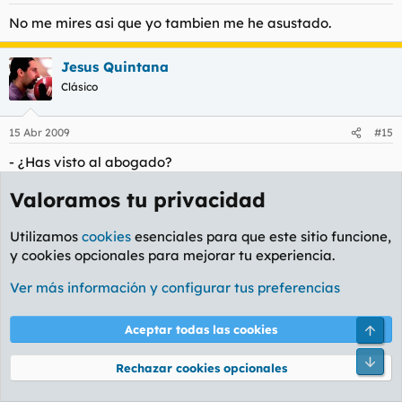
No me mires asi que yo tambien me he asustado.
Jesus Quintana
Clásico
15 Abr 2009
#15
- ¿Has visto al abogado?
- ¿Qué abogado?
Valoramos tu privacidad
- El que tengo aquí colgado!!
Utilizamos
cookies
esenciales para que este sitio funcione,
Si lo acompañas con carcajadas estridentes y palmadas
y cookies opcionales para mejorar tu experiencia.
en los muslos, el éxito está garantizado.
Ver más información y configurar tus preferencias
Marv34
M
Guest
Arri
Aceptar todas las cookies
Pie
15 Abr 2009
#16
Rechazar cookies opcionales
!!!! " Una como tú quiere mi madre pa mi " !!!!!!