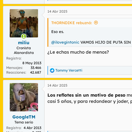
e
a
14 Abr 2025
c
c
i
THORNDIKE rebuznó:
o
n
Eso es.
e
s
@ilovegintonic
VAMOS HIJO DE PUTA SIN
miliu
:
Cronista
¿Le echas mucho de menos?
Alanordista
Registro
8 May 2013
Mensajes
33.466
Tommy Vercetti
R
Reacciones
42.687
e
a
14 Abr 2025
c
c
Los reflotes sin un motivo de peso
ma
i
o
casi 5 años, y para redondear y joder, 
n
e
s
GoogleTM
:
Tema serio
Registro
4 Abr 2013