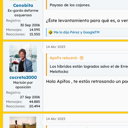
s
Payaso de los cojones.
Cenobita
:
Ex-gordo deforme
asqueroso
¿Éste levantamiento para qué es, a ver
Registro
30 Sep 2006
Mensajes
14.595
Me lo dijo Pérez
y
GoogleTM
R
Reacciones
15.550
e
a
14 Abr 2025
c
c
i
Apofis rebuznó:
o
n
Los híbridos están logrados salvo el de Err
e
Melofocko
s
cocreta2000
:
Hola Apifos , te estás retrasando un p
Maricón por
oposición
Registro
27 Sep 2006
Mensajes
44.885
Reacciones
20.494
14 Abr 2025