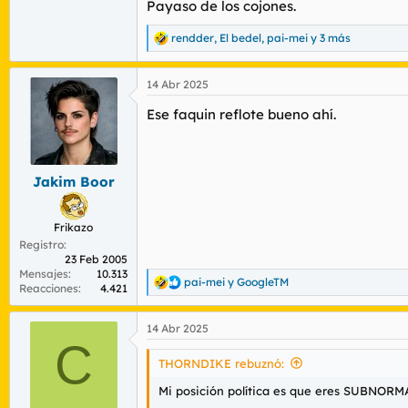
Payaso de los cojones.
rendder
,
El bedel
,
pai-mei
y 3 más
R
e
a
14 Abr 2025
c
c
Ese faquin reflote bueno ahí.
i
o
n
e
s
Jakim Boor
:
Frikazo
Registro
23 Feb 2005
Mensajes
10.313
pai-mei
y
GoogleTM
R
Reacciones
4.421
e
a
14 Abr 2025
c
C
c
i
THORNDIKE rebuznó:
o
n
Mi posición política es que eres SUBNORM
e