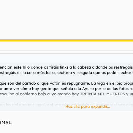
nción este hilo donde os tiráis links a la cabeza o donde os restregái
stregáis es la cosa más falsa, sectaria y sesgada que os podéis echar 
 que son del partido al que votan es repugnante. La viga en el ojo prop
nante ver cómo hay gente que señala a la Ayuso por lo de las fotos -co
xculpa al gobierno bajo cuyo mando hay TREINTA MIL MUERTOS y un p
on los del otro por igual, y si veo algo criticable allí lo digo y si veo 
Haz clic para expandir...
encia de repente se han convertido en auténticos hooligans de los suyos
ORMAL.
verdad. Mucho.