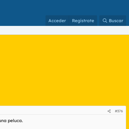
Acceder
Regístrate
Buscar
#376
una peluca.