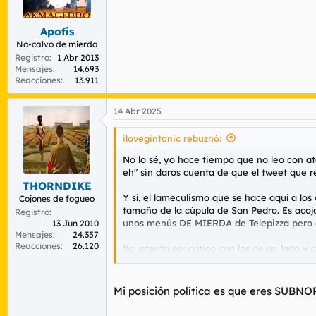
r
n
d
i
Apofis
e
c
l
i
No-calvo de mierda
t
o
Registro
1 Abr 2013
e
Mensajes
14.693
Reacciones
13.911
m
a
14 Abr 2025
ilovegintonic rebuznó:
No lo sé, yo hace tiempo que no leo con ate
eh" sin daros cuenta de que el tweet que re
THORNDIKE
Y sí, el lameculismo que se hace aquí a los
Cojones de fogueo
tamaño de la cúpula de San Pedro. Es acojo
Registro
unos menús DE MIERDA de Telepizza pero e
13 Jun 2010
Mensajes
24.357
Reacciones
26.120
Yo intento ser crítico con los de un lado y c
presuponía cierto talento y cierta intelig
ellos.
Mi posición política es que eres SUBN
Está siendo muy acojonante todo esto, la 