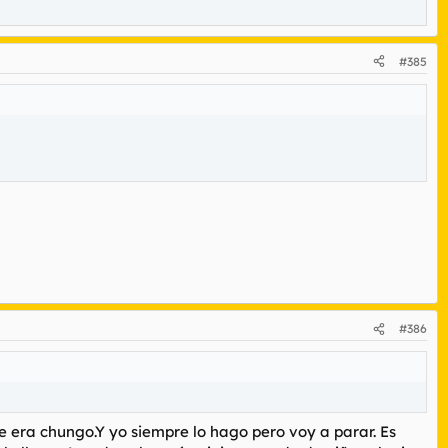
#385
#386
ue era chungo.Y yo siempre lo hago pero voy a parar. Es