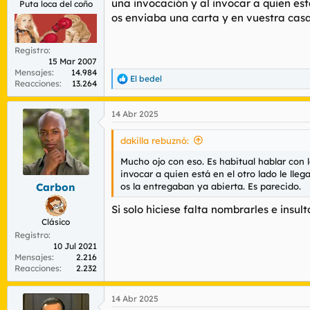
una invocación y al invocar a quien est
Puta loca del coño
os enviaba una carta y en vuestra casa
Registro
15 Mar 2007
Mensajes
14.984
El bedel
R
Reacciones
13.264
e
a
14 Abr 2025
c
c
i
dakilla rebuznó:
o
n
Mucho ojo con eso. Es habitual hablar con 
e
invocar a quien está en el otro lado le lle
s
os la entregaban ya abierta. Es parecido.
Carbon
:
Si solo hiciese falta nombrarles e insu
Clásico
Registro
10 Jul 2021
Mensajes
2.216
Reacciones
2.232
14 Abr 2025