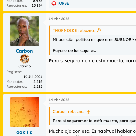
Mensajes
8.425
TORBE
R
Reacciones
13.154
e
a
14 Abr 2025
c
c
i
THORNDIKE rebuznó:
o
n
Mi posición política es que eres SUBNORM
e
s
Payaso de los cojones.
Carbon
:
Pero si seguramente está muerto, para
Clásico
Registro
10 Jul 2021
Mensajes
2.216
Reacciones
2.232
14 Abr 2025
Carbon rebuznó:
Pero si seguramente está muerto, para que
Mucho ojo con eso. Es habitual hablar c
dakilla