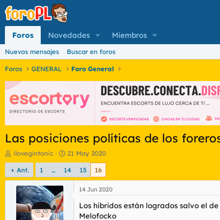
Foros
Novedades
Miembros
Nuevos mensajes
Buscar en foros
Foros
GENERAL
Foro General
Las posiciones políticas de los forero
I
F
ilovegintonic
21 May 2020
n
e
Ant.
1
…
14
15
16
i
c
c
h
i
a
14 Jun 2020
a
d
Los híbridos están logrados salvo el de
d
e
o
i
Melofocko