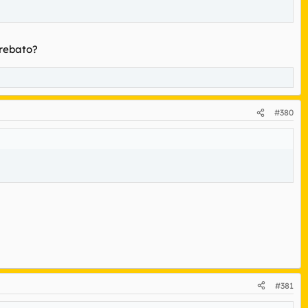
rrebato?
#380
#381