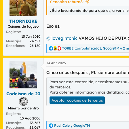
Cenobita rebuznó:
¿Éste levantamiento para qué es, a ver si 
THORNDIKE
Eso es.
Cojones de fogueo
Registro
13 Jun 2010
@ilovegintonic
VAMOS HIJO DE PUTA 
Mensajes
24.357
Reacciones
26.120
TORBE
,
zorroplateado1
,
GoogleTM
y 2 
R
e
a
14 Abr 2025
c
c
Cinco años después , PL siempre batien
i
o
Para ver este contenido, necesitaremos su
n
de terceros.
e
s
Para obtener información más detallada, c
Codeisan de 20
:
Aceptar cookies de terceros
Muerto por dentro
Registro
15 Ago 2006
Mensajes
35.387
Rust Cole
y
GoogleTM
R
Reacciones
25.067