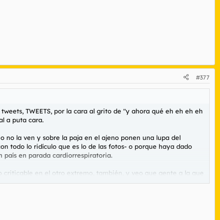
#377
s tweets, TWEETS, por la cara al grito de "y ahora qué eh eh eh eh
al a puta cara.
io no la ven y sobre la paja en el ajeno ponen una lupa del
n todo lo ridículo que es lo de las fotos- o porque haya dado
aís en parada cardiorrespiratoria.
algo criticable en el otro extremo, también, y veo que gente a la que
 y encima tienen la desvergüenza de llamar a los otros lo que son