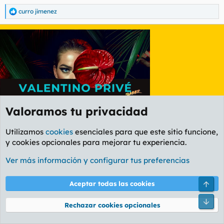
curro jimenez
R
e
a
c
c
i
o
n
e
s
:
Valoramos tu privacidad
Utilizamos
cookies
esenciales para que este sitio funcione,
y cookies opcionales para mejorar tu experiencia.
Ver más información y configurar tus preferencias
Primero
Último
Ant.
14 de 16
Sig.
Arri
Aceptar todas las cookies
Debes iniciar sesión o registrarte para responder aquí.
Pie
Rechazar cookies opcionales
E
curro curso ceac en política y agricultura
t
curro graduado en la universidad de su imaginación