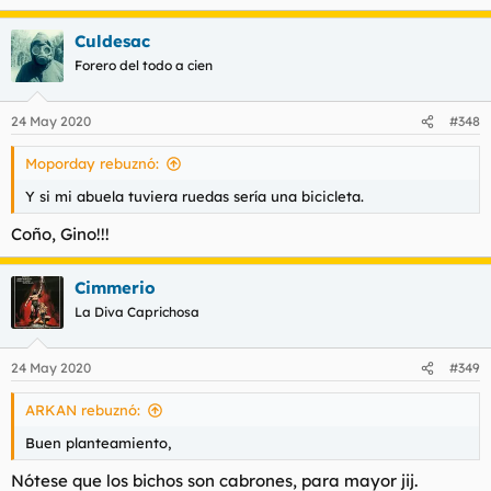
e
a
Culdesac
c
c
Forero del todo a cien
i
o
n
24 May 2020
#348
e
s
Moporday rebuznó:
:
Y si mi abuela tuviera ruedas sería una bicicleta.
Coño, Gino!!!
Cimmerio
La Diva Caprichosa
24 May 2020
#349
ARKAN rebuznó:
Buen planteamiento,
Nótese que los bichos son cabrones, para mayor jij.