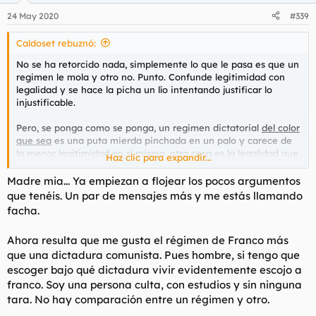
n
24 May 2020
#339
e
s
Caldoset rebuznó:
:
No se ha retorcido nada, simplemente lo que le pasa es que un
regimen le mola y otro no. Punto. Confunde legitimidad con
legalidad y se hace la picha un lío intentando justificar lo
injustificable.
Pero, se ponga como se ponga, un regimen dictatorial
del color
que sea
es una puta mierda pinchada en un palo y carece de
la menor legitimidad en sí mismo, otra cosa es la legalidad que
Haz clic para expandir...
tengan en su funcionamiento.
Madre mia... Ya empiezan a flojear los pocos argumentos
Si ya es jodido sobrellevar una democracia no quiero ni
que tenéis. Un par de mensajes más y me estás llamando
imaginar lo que debe ser estar bajo un yugo en el que te digan
facha.
que pensar, que hacer, que decir y con quien estar; y eso es
común a
todas
las dictaduras, por eso se llaman así.
Ahora resulta que me gusta el régimen de Franco más
que una dictadura comunista. Pues hombre, si tengo que
Que a su familia le fue de lujo durante el reinado de Franco,
pues muy bien, afortunada que fue, pero respete que otras
escoger bajo qué dictadura vivir evidentemente escojo a
estuvieron más que jodidas y sin tener absolutamente culpa de
franco. Soy una persona culta, con estudios y sin ninguna
nada.
tara. No hay comparación entre un régimen y otro.