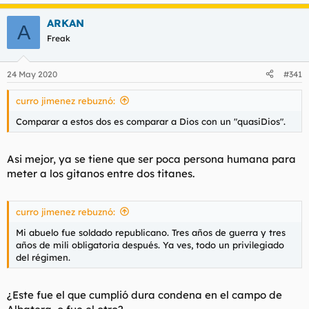
e
a
ARKAN
c
A
c
Freak
i
o
n
24 May 2020
#341
e
s
curro jimenez rebuznó:
:
Comparar a estos dos es comparar a Dios con un "quasiDios".
Asi mejor, ya se tiene que ser poca persona humana para
meter a los gitanos entre dos titanes.
curro jimenez rebuznó:
Mi abuelo fue soldado republicano. Tres años de guerra y tres
años de mili obligatoria después. Ya ves, todo un privilegiado
del régimen.
¿Este fue el que cumplió dura condena en el campo de