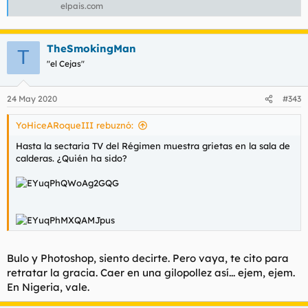
elpais.com
TheSmokingMan
T
"el Cejas"
24 May 2020
#343
YoHiceARoqueIII rebuznó:
Hasta la sectaria TV del Régimen muestra grietas en la sala de
calderas. ¿Quién ha sido?
Bulo y Photoshop, siento decirte. Pero vaya, te cito para
retratar la gracia. Caer en una gilopollez así... ejem, ejem.
En Nigeria, vale.