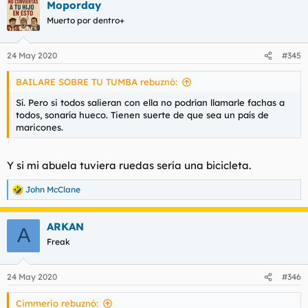
Moporday
c
c
Muerto por dentro+
i
o
n
24 May 2020
#345
e
s
BAILARE SOBRE TU TUMBA rebuznó:
:
Sí. Pero si todos salieran con ella no podrían llamarle fachas a
todos, sonaría hueco. Tienen suerte de que sea un país de
maricones.
Y si mi abuela tuviera ruedas sería una bicicleta.
John McClane
R
e
a
ARKAN
c
A
c
Freak
i
o
n
24 May 2020
#346
e
s
Cimmerio rebuznó:
: