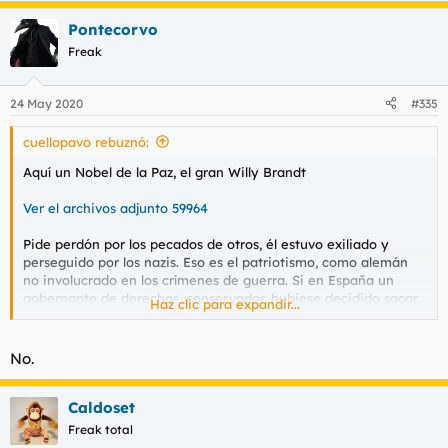
Pontecorvo
Freak
24 May 2020
#335
cuellopavo rebuznó:
Aquí un Nobel de la Paz, el gran Willy Brandt
Ver el archivos adjunto 59964
Pide perdón por los pecados de otros, él estuvo exiliado y
perseguido por los nazis. Eso es el patriotismo, como alemán
no involucrado en los crímenes de guerra. Si en España un
gobernante de derechas, conservador, hubiese decidido sacar
Haz clic para expandir...
a Franco del Valle y enterrar a los desaparecidos de la guerra
civil, no tendríamos estas discusiones. Eso es cerrar cicatrices y
no lo que hacen esos mierdas antipatriotas de banderita en el
No.
reloj.
Caldoset
Freak total