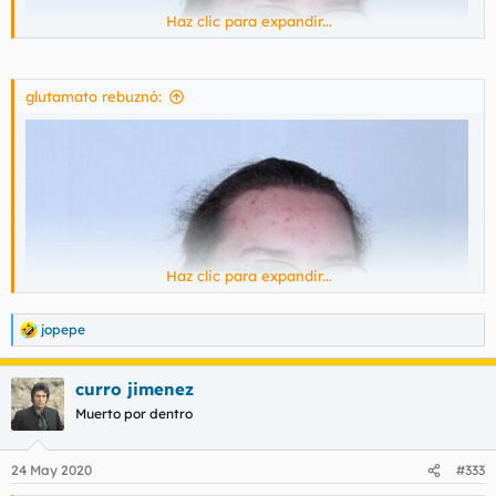
Haz clic para expandir...
glutamato rebuznó:
Haz clic para expandir...
- ¿Aún vuelves a por más?
jopepe
R
e
a
curro jimenez
c
c
Muerto por dentro
i
o
n
24 May 2020
#333
e
s