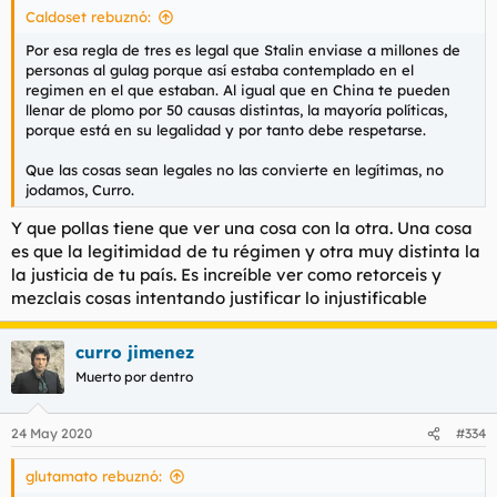
Caldoset rebuznó:
:
Por esa regla de tres es legal que Stalin enviase a millones de
personas al gulag porque así estaba contemplado en el
- Bueno, última intervención mía, más ya sería
regimen en el que estaban. Al igual que en China te pueden
ensañamiento. Y con un ser ostensiblemente mermado, pues
llenar de plomo por 50 causas distintas, la mayoría políticas,
está feo. No obstante, ahí va una última meada en tu boca.
porque está en su legalidad y por tanto debe respetarse.
Que las cosas sean legales no las convierte en legítimas, no
jodamos, Curro.
Y que pollas tiene que ver una cosa con la otra. Una cosa
es que la legitimidad de tu régimen y otra muy distinta la
la justicia de tu país. Es increíble ver como retorceis y
mezclais cosas intentando justificar lo injustificable
curro jimenez
Muerto por dentro
24 May 2020
#334
glutamato rebuznó: