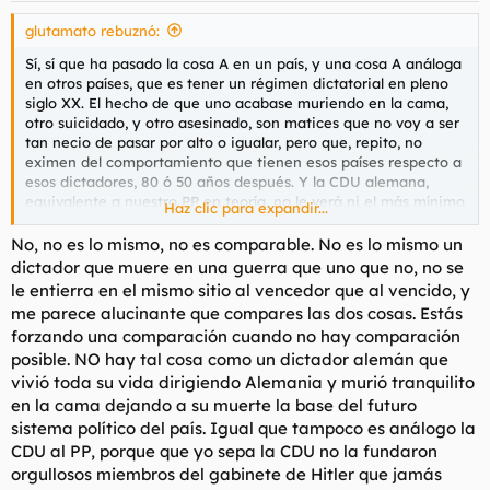
glutamato rebuznó:
Sí, sí que ha pasado la cosa A en un país, y una cosa A análoga
en otros países, que es tener un régimen dictatorial en pleno
siglo XX. El hecho de que uno acabase muriendo en la cama,
otro suicidado, y otro asesinado, son matices que no voy a ser
tan necio de pasar por alto o igualar, pero que, repito, no
eximen del comportamiento que tienen esos países respecto a
esos dictadores, 80 ó 50 años después. Y la CDU alemana,
equivalente a nuestro PP en teoría, no le verá ni el más mínimo
Haz clic para expandir...
gesto, ni un amago, ni una broma, a favor de Hitler. Y ahora sí
que sí, lo dejo porque esto va a ser un bucle. Buenas tardes.
No, no es lo mismo, no es comparable. No es lo mismo un
dictador que muere en una guerra que uno que no, no se
le entierra en el mismo sitio al vencedor que al vencido, y
me parece alucinante que compares las dos cosas. Estás
forzando una comparación cuando no hay comparación
posible. NO hay tal cosa como un dictador alemán que
vivió toda su vida dirigiendo Alemania y murió tranquilito
en la cama dejando a su muerte la base del futuro
sistema político del país. Igual que tampoco es análogo la
CDU al PP, porque que yo sepa la CDU no la fundaron
orgullosos miembros del gabinete de Hitler que jamás