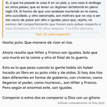
Sí, sí que ha pasado la cosa A en un país, y una cosa A análoga
en otros países, que es tener un régimen dictatorial en pleno
siglo XX. El hecho de que uno acabase muriendo en la cama,
otro suicidado, y otro asesinado, son matices que no voy a ser
tan necio de pasar por alto o igualar, pero que, repito, no
eximen del comportamiento que tienen esos países respecto a
esos dictadores, 80 ó 50 años después. Y la CDU alemana,
equivalente a nuestro PP en teoría, no le verá ni el más mínimo
Haz clic para expandir...
gesto, ni un amago, ni una broma, a favor de Hitler. Y ahora sí
que sí, lo dejo porque esto va a ser un bucle. Buenas tardes.
Hostia puta. Que manera de rizar el rizo.
Ahora resulta que Hitler y Franco son iguales. Solo que
uno murió en la cama y otro al final de la guerra.
Esto es lo que pasa cuando la gente habla sin haber
tocado un libro en su puta vida y de oídas. Si hay dos tíos
bien diferentes en forma de gobierno, con vivieron, como
llegaron al poder, como murieron... son Hitler y Franco.
Pero según el anormal este, son iguales.
Comparar a estos dos es comparar a Dios con un gitano
Editado cobardemente:
24 May 2020