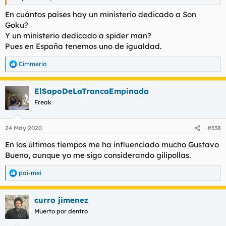
En cuántos países hay un ministerio dedicado a Son
Goku?
Y un ministerio dedicado a spider man?
Pues en España tenemos uno de igualdad.
Cimmerio
R
e
a
ElSapoDeLaTrancaEmpinada
c
c
Freak
i
o
n
24 May 2020
#338
e
s
En los últimos tiempos me ha influenciado mucho Gustavo
:
Bueno, aunque yo me sigo considerando gilipollas.
pai-mei
R
e
a
curro jimenez
c
c
Muerto por dentro
i
o