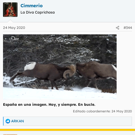
Cimmerio
La Diva Caprichosa
24 May 2020
#344
España en una imagen. Hoy, y siempre. En bucle.
Editado cobardemente:
24 May 2020
ARKAN
R
e
a