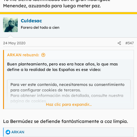
Menendez, azuzando para luego meter paz.
Culdesac
Forero del todo a cien
24 May 2020
#347
ARKAN rebuznó:
Buen planteamiento, pero eso era hace años, lo que mas
define a la realidad de las Españas es ese video:
Para ver este contenido, necesitaremos su consentimiento
para configurar cookies de terceros.
Para obtener información más detallada, consulte nuestra
página de cookies
.
Haz clic para expandir...
Aceptar cookies de terceros
La Bermúdez se defiende fantásticamente a coz limpia.
Yo me siento identificado con el gran Rodriguez Menendez,
ARKAN
R
azuzando para luego meter paz.