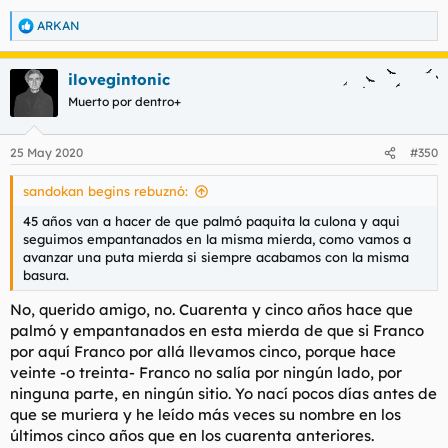
ARKAN
R
e
a
ilovegintonic
c
c
Muerto por dentro+
i
o
n
25 May 2020
#350
e
s
sandokan begins rebuznó:
:
45 años van a hacer de que palmó paquita la culona y aqui
seguimos empantanados en la misma mierda, como vamos a
avanzar una puta mierda si siempre acabamos con la misma
basura.
No, querido amigo, no. Cuarenta y cinco años hace que
palmó y empantanados en esta mierda de que si Franco
por aquí Franco por allá llevamos cinco, porque hace
veinte -o treinta- Franco no salía por ningún lado, por
ninguna parte, en ningún sitio. Yo nací pocos días antes de
que se muriera y he leído más veces su nombre en los
últimos cinco años que en los cuarenta anteriores.