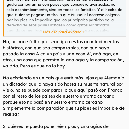
t
o
gusta compararme con países que considero avanzados, no
e
solo económicamente, sino en todos los ámbitos. Y el hecho de
m
que Hitler se pegase un tiro, o que Mussolini acabase colgado
a
por los pies, no impediría que los principales partidos de la
derecha de esos países saltasen como gatos escaldados
cuando se mentase a ambos dictadores, cosa que, salvo
Haz clic para expandir...
marginales, no sucede.
No, no hace falta que sean iguales los acontecimientos
históricos, con que sea comparables, con que haya
pasado la cosa A en un país y una cosa A', análoga, en
otro, una cosa que permita la analogía y la comparación,
valdría. Pero es que no lo hay.
No existiendo en un país que esté más lejos que Alemania
un dictador que lo haya sido hasta su muerte natural por
viejo, no se puede comparar lo que aquí pasó con Franco
con el resto de los países de nuestro entorno cercano,
porque eso no pasó en nuestro entorno cercano.
Simplemente la comparación que tu pides es imposible de
realizar.
Si quieres te puedo poner ejemplos y analogías de