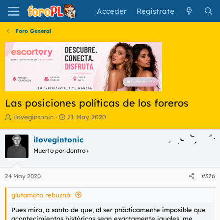
Acceder
Regístrate
Foro General
Las posiciones políticas de los foreros
I
F
ilovegintonic
21 May 2020
n
e
i
c
ilovegintonic
c
h
Muerto por dentro+
i
a
a
d
d
e
24 May 2020
#326
o
i
r
n
glutamato rebuznó:
d
i
e
c
Pues mira, a santo de que, al ser prácticamente imposible que
l
i
acontecimientos históricos sean exactamente iguales, me