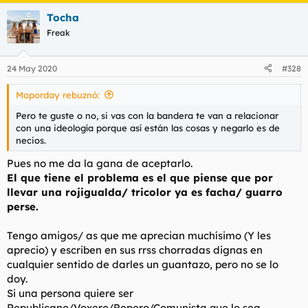
puedes comparar lo que se hizo con Franco en España con lo
Tocha
que se hizo con el Franco de Francia, Portugal o Bélgica
porque jamás esos países han tenido un Franco.
Freak
24 May 2020
#328
Moporday rebuznó:
Pero te guste o no, si vas con la bandera te van a relacionar
con una ideología porque así están las cosas y negarlo es de
necios.
Pues no me da la gana de aceptarlo.
El que tiene el problema es el que piense que por
llevar una rojigualda/ tricolor ya es facha/ guarro
perse.
Tengo amigos/ as que me aprecian muchísimo (Y les
aprecio) y escriben en sus rrss chorradas dignas en
cualquier sentido de darles un guantazo, pero no se lo
doy.
Si una persona quiere ser
Republicano/Voxero/Pepero/Comunista que lo sea,