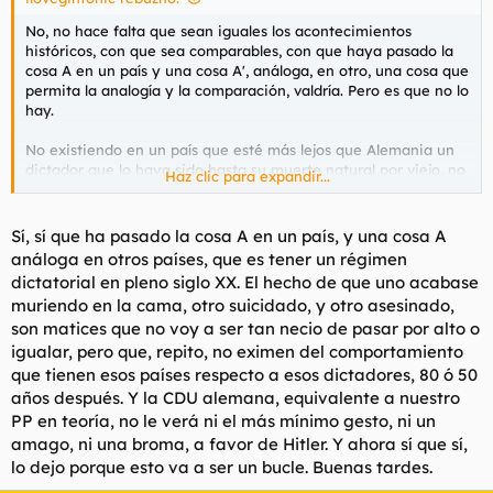
No, no hace falta que sean iguales los acontecimientos
históricos, con que sea comparables, con que haya pasado la
cosa A en un país y una cosa A', análoga, en otro, una cosa que
permita la analogía y la comparación, valdría. Pero es que no lo
hay.
No existiendo en un país que esté más lejos que Alemania un
dictador que lo haya sido hasta su muerte natural por viejo, no
Haz clic para expandir...
se puede comparar lo que aquí pasó con Franco con el resto de
los países de nuestro entorno cercano, porque eso no pasó en
nuestro entorno cercano. Simplemente la comparación que tu
Sí, sí que ha pasado la cosa A en un país, y una cosa A
pides es imposible de realizar.
análoga en otros países, que es tener un régimen
dictatorial en pleno siglo XX. El hecho de que uno acabase
Si quieres te puedo poner ejemplos y analogías de
muriendo en la cama, otro suicidado, y otro asesinado,
comparaciones válidas y de comparaciones que no son válidas.
son matices que no voy a ser tan necio de pasar por alto o
Por ejemplo, se puede comparar el desarrollo del toreo en
Francia y el desarrollo del toreo en España, porque en ambos
igualar, pero que, repito, no eximen del comportamiento
países existe el toreo. Es evidente que los acontecimientos
que tienen esos países respecto a esos dictadores, 80 ó 50
históricos a ese respecto son extremadamente diferentes, pero
años después. Y la CDU alemana, equivalente a nuestro
se puede decir "En España con el toreo se hace así mientras
PP en teoría, no le verá ni el más mínimo gesto, ni un
que en Francia se hace asao". Lo que no se puede hacer es
amago, ni una broma, a favor de Hitler. Y ahora sí que sí,
decir "En España con el toreo se hace así mientras que en
lo dejo porque esto va a ser un bucle. Buenas tardes.
Luxemburgo se hace asao" porque en Luxemburgo no hay
toreo ni lo ha habido nunca. Por la misma regla de tres, no