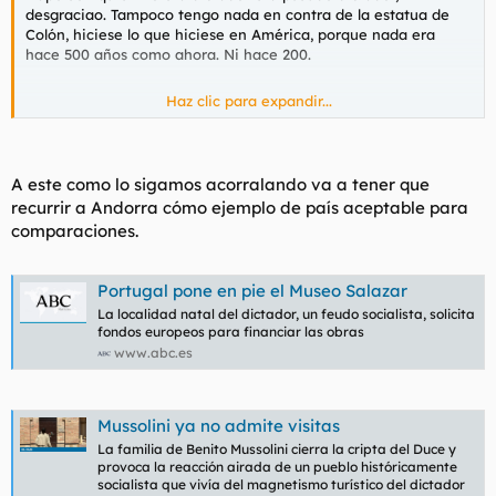
desgraciao. Tampoco tengo nada en contra de la estatua de
Colón, hiciese lo que hiciese en América, porque nada era
hace 500 años como ahora. Ni hace 200.
Haz clic para expandir...
Yo he hablado de la europa civilizada, no he nombrado países
de mierda en ningún momento. Pero eres tan ceporro, asno
cabrón, que equiparas lo que ocurría hasta hace nada en
A este como lo sigamos acorralando va a tener que
España, a lo que ocurre en dos países que no son ejemplo de
recurrir a Andorra cómo ejemplo de país aceptable para
nada.
comparaciones.
Portugal pone en pie el Museo Salazar
La localidad natal del dictador, un feudo socialista, solicita
fondos europeos para financiar las obras
www.abc.es
Mussolini ya no admite visitas
La familia de Benito Mussolini cierra la cripta del Duce y
provoca la reacción airada de un pueblo históricamente
socialista que vivía del magnetismo turístico del dictador