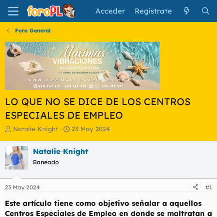
Acceder
Regístrate
Foro General
LO QUE NO SE DICE DE LOS CENTROS
ESPECIALES DE EMPLEO
I
F
Natalie Knight
23 May 2024
n
e
i
c
Natalie Knight
c
h
Baneado
i
a
a
d
d
e
23 May 2024
#1
o
i
r
n
Este artículo tiene como objetivo señalar a aquellos
d
i
Centros Especiales de Empleo en donde se maltratan a
e
c