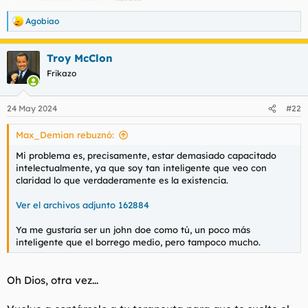
Agobiao
R
e
a
Troy McClon
c
c
Frikazo
i
o
n
24 May 2024
#22
e
s
Max_Demian rebuznó:
:
Mi problema es, precisamente, estar demasiado capacitado
intelectualmente, ya que soy tan inteligente que veo con
claridad lo que verdaderamente es la existencia.
Ver el archivos adjunto 162884
Ya me gustaría ser un john doe como tú, un poco más
inteligente que el borrego medio, pero tampoco mucho.
Oh Dios, otra vez...