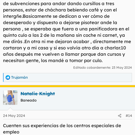
se den por aludidos en esta nota de prensa, pues como al
de subvenciones para andar dando cursillos a tres
principio se manifiesta se maltratan a los trabajadores y
personas, estar de cháchara bebiendo café y con el
trabajadoras con tratos vejatorios (expresiones impropias de
intergñe.Basicamente se dedican a ver cómo de
los encargados que tienen la tarea de supervisar el trabajo de
desesperado y dispuesto a dejarse pisotear ande la
personas que intentan integrarse laboralmente), Acoso
Laboral, altas tasas de precariedad laboral, hasta el punto que
persona , se esperaba que fuera a una panificadora en el
algunos trabajadores en vez de sentirse como tales, se sienten
quinto culo a las 2 de la mañana sin coche ni carnet, ya
más como esclavos por el trato que se les dispensa.
me dirás .En otra ni me dejaron acabar , directamente me
cortaron y a mí casa y si eso volvía otro día a charlar.10
Los trabajadores de esos CEE, se sienten discriminados en
años después me vuelven a llamar porque dan cursos y
todos los sentidos y no solo eso, sino que también al finalizar el
necesitan gente, los mandé a tomar por culo.
contrato laboral que tienen suscritos en vez de haber
alcanzado los objetivos que no son otros que la inserción
Editado cobardemente:
23 May 2024
laboral, y habiéndoles durante la relación laboral arrebatado
todos sus derechos, se sienten frustrados y no entienden como
Trujamán
R
las Administraciones no ejercen ninguna acción contra el
e
maltrato permanente al que son sometidos.
a
Natalie Knight
c
Muchos estaremos pensando y como si esto es así no
c
Baneado
i
denuncian, es fácil pues estos CEE usan el miedo para dominar
o
a estos trabajadores, muchos son despedidos por tan solo
n
reclamar sus derechos, lo que inhibe todavía más aún si cabe
24 May 2024
#14
e
el hecho de interponer una denuncia contra este tipo de
s
Cuenten sus experiencias de los centros especiales de
empresas, que yo las consideraría por lo que hacen y a quien
:
se lo hacen como empresas PIRATAS que quieren beneficiarse
empleo