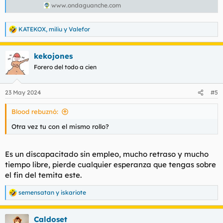
www.ondaguanche.com
KATEKOX
,
miliu
y
Valefor
R
e
a
kekojones
c
c
Forero del todo a cien
i
o
n
23 May 2024
#5
e
s
Blood rebuznó:
:
Otra vez tu con el mismo rollo?
Es un discapacitado sin empleo, mucho retraso y mucho
tiempo libre, pierde cualquier esperanza que tengas sobre
el fin del temita este.
semensatan
y
iskariote
R
e
a
Caldoset
c