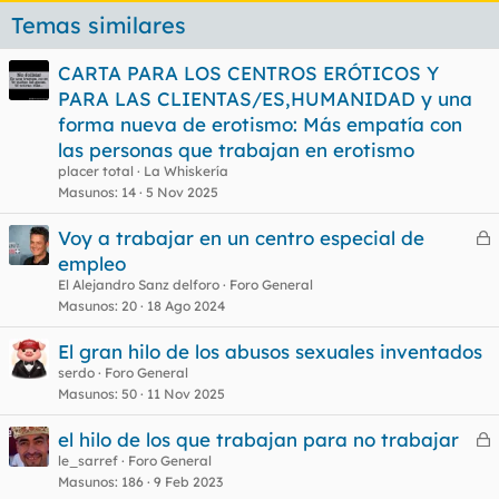
Temas similares
CARTA PARA LOS CENTROS ERÓTICOS Y
PARA LAS CLIENTAS/ES,HUMANIDAD y una
forma nueva de erotismo: Más empatía con
las personas que trabajan en erotismo
placer total
La Whiskería
Masunos
14
5 Nov 2025
Voy a trabajar en un centro especial de
e
empleo
r
El Alejandro Sanz delforo
Foro General
r
Masunos
20
18 Ago 2024
El gran hilo de los abusos sexuales inventados
serdo
Foro General
o
Masunos
50
11 Nov 2025
el hilo de los que trabajan para no trabajar
e
le_sarref
Foro General
Masunos
186
9 Feb 2023
r