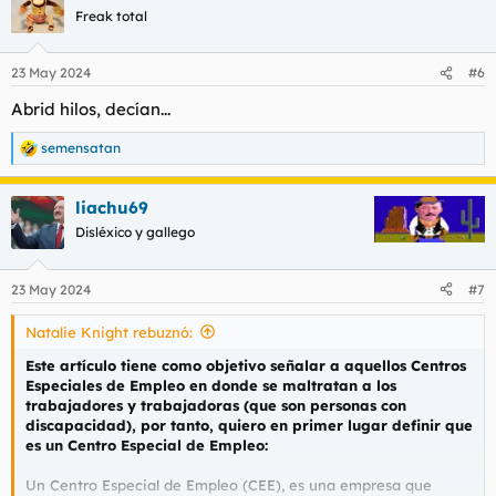
c
Freak total
i
o
n
23 May 2024
#6
e
s
Abrid hilos, decían...
:
semensatan
R
e
a
liachu69
c
c
Disléxico y gallego
i
o
n
23 May 2024
#7
e
s
Natalie Knight rebuznó:
:
Este artículo tiene como objetivo señalar a aquellos Centros
Especiales de Empleo en donde se maltratan a los
trabajadores y trabajadoras (que son personas con
discapacidad), por tanto, quiero en primer lugar definir que
es un Centro Especial de Empleo:
Un Centro Especial de Empleo (CEE), es una empresa que