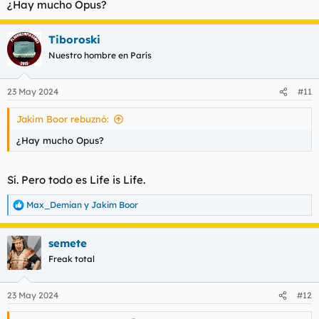
¿Hay mucho Opus?
El mundo no será destruido por los que hagan el mal, sino por
los que lo vean y no hagan nada al respecto.
Tiboroski
Nuestro hombre en París
un saludo
-Natalie Knight
23 May 2024
#11
Jakim Boor rebuznó:
¿Hay mucho Opus?
Sí. Pero todo es Life is Life.
Max_Demian
y
Jakim Boor
R
e
a
semete
c
c
Freak total
i
o
n
23 May 2024
#12
e
s