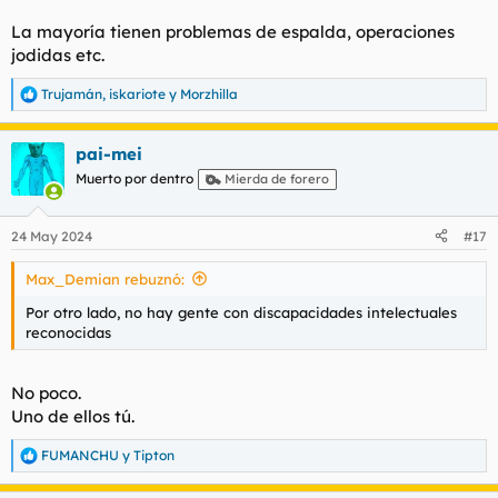
La mayoría tienen problemas de espalda, operaciones
jodidas etc.
Trujamán
,
iskariote
y
Morzhilla
R
e
a
pai-mei
c
c
Muerto por dentro
Mierda de forero
i
o
n
24 May 2024
#17
e
s
Max_Demian rebuznó:
:
Por otro lado, no hay gente con discapacidades intelectuales
reconocidas
No poco.
Uno de ellos tú.
FUMANCHU
y
Tipton
R
e