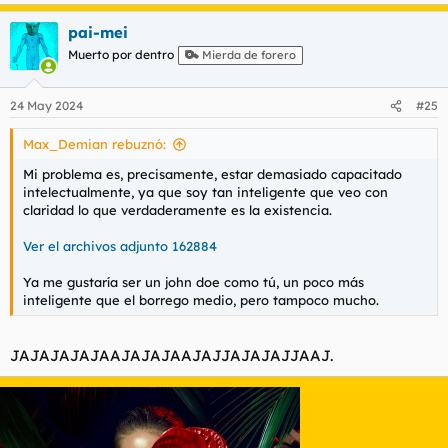
e
a
pai-mei
c
c
Muerto por dentro
Mierda de forero
i
o
n
24 May 2024
#25
e
s
Max_Demian rebuznó:
:
Mi problema es, precisamente, estar demasiado capacitado
intelectualmente, ya que soy tan inteligente que veo con
claridad lo que verdaderamente es la existencia.
Ver el archivos adjunto 162884
Ya me gustaría ser un john doe como tú, un poco más
inteligente que el borrego medio, pero tampoco mucho.
JAJAJAJAJAAJAJAJAAJAJJAJAJAJJAAJ.