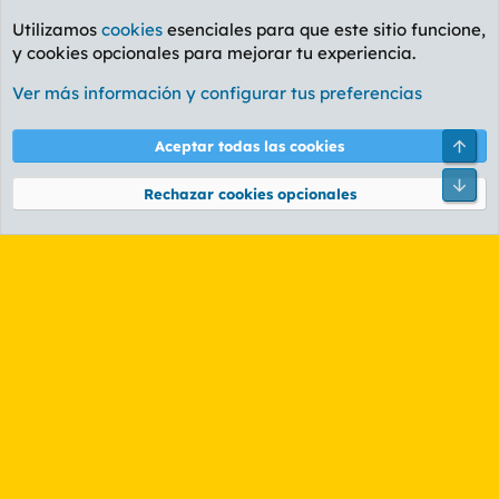
Utilizamos
cookies
esenciales para que este sitio funcione,
y cookies opcionales para mejorar tu experiencia.
Foro General
Ver más información y configurar tus preferencias
Cookies
PL OLDSTYLE AMARILLO
Cambiar fuente
Español (ES)
Arri
Aceptar todas las cookies
Contáctanos
Términos y reglas
Política de privacidad
Ayuda
R
Pie
S
Rechazar cookies opcionales
S
®
Community platform by XenForo
© 2010-2026 XenForo Ltd.