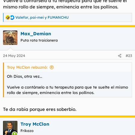
Vuelve a contárselo a tu terapeuta para que te suelte el
mismo rollo de siempre, eminencia entre los pollinos.
Valefor
,
pai-mei
y
FUMANCHU
R
e
a
Max_Demian
c
c
Puta rata traicionera
i
o
n
24 May 2024
#23
e
s
Troy McClon rebuznó:
:
Oh Dios, otra vez...
Vuelve a contárselo a tu terapeuta para que te suelte el mismo
rollo de siempre, eminencia entre los pollinos.
Te da rabia porque eres soberbio.
Troy McClon
Frikazo