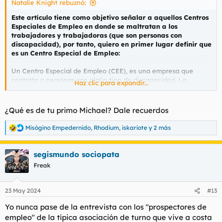
Natalie Knight rebuznó:
:
Este artículo tiene como objetivo señalar a aquellos Centros
Especiales de Empleo en donde se maltratan a los
trabajadores y trabajadoras (que son personas con
discapacidad), por tanto, quiero en primer lugar definir que
es un Centro Especial de Empleo:
Un Centro Especial de Empleo (CEE), es una empresa que
contrata a personas con algún tipo de discapacidad. La
Haz clic para expandir...
discapacidad puede ser de cualquier tipo (sensorial, física
psíquica e intelectual), dependiendo del tipo de trabajo y de
las tareas y funciones que éste conlleva.
¿Qué es de tu primo Michael? Dale recuerdos
Los Centros Especiales de Empleo son una fuente fundamental
Misógino Empedernido
,
Rhodium
,
iskariote
y 2 más
R
de contratación y desarrollo profesional para las personas con
e
discapacidad. Su objetivo es proporcionar a los trabajadores
a
con discapacidad la realización de un trabajo productivo y
segismundo sociopata
c
remunerado, adecuado a sus características personales y que
c
Freak
facilite la integración laboral de esto en el mercado ordinario
i
de trabajo.
o
n
23 May 2024
#13
e
Estando definido lo que es un Centro Especial de Empleo (en
s
adelante CEE) y conociendo cuales son sus objetivos, ahora
Yo nunca pase de la entrevista con los "prospectores de
:
pasamos a denunciar lo que pasa en algunos CEE que espero
empleo" de la típica asociación de turno que vive a costa