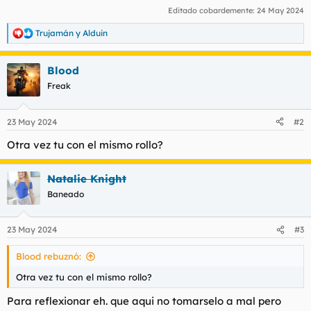
Editado cobardemente:
24 May 2024
Trujamán
y
Alduin
R
e
a
Blood
c
c
Freak
i
o
n
23 May 2024
#2
e
s
Otra vez tu con el mismo rollo?
:
Natalie Knight
Baneado
23 May 2024
#3
Blood rebuznó:
Otra vez tu con el mismo rollo?
Para reflexionar eh. que aqui no tomarselo a mal pero