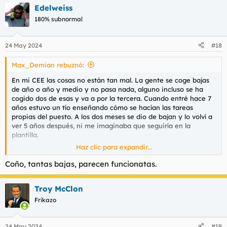
a
Edelweiss
c
c
180% subnormal
i
o
n
24 May 2024
#18
e
s
Max_Demian rebuznó:
:
En mi CEE las cosas no están tan mal. La gente se coge bajas
de año o año y medio y no pasa nada, alguno incluso se ha
cogido dos de esas y va a por la tercera. Cuando entré hace 7
años estuvo un tío enseñando cómo se hacían las tareas
propias del puesto. A los dos meses se dio de bajan y lo volví a
ver 5 años después, ni me imaginaba que seguiría en la
plantilla.
Haz clic para expandir...
Por otro lado, no hay gente con discapacidades intelectuales
reconocidas, pero son unos incultos de mierda que no paran de
Coño, tantas bajas, parecen funcionatas.
hablar de su puta vida, y estoy hasta los cojones.
Troy McClon
La mayoría tienen problemas de espalda, operaciones jodidas
etc.
Frikazo
24 May 2024
#19