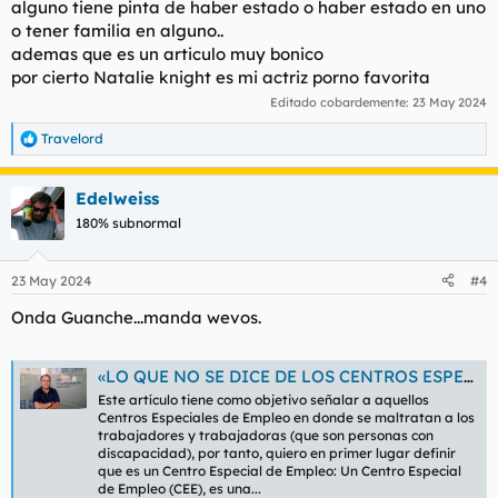
alguno tiene pinta de haber estado o haber estado en uno
o tener familia en alguno..
ademas que es un articulo muy bonico
por cierto Natalie knight es mi actriz porno favorita
Editado cobardemente:
23 May 2024
Travelord
R
e
a
Edelweiss
c
c
180% subnormal
i
o
n
23 May 2024
#4
e
s
Onda Guanche...manda wevos.
:
«LO QUE NO SE DICE DE LOS CENTROS ESPECIALES DE EMPLEO» - Onda Guanche
Este artículo tiene como objetivo señalar a aquellos
Centros Especiales de Empleo en donde se maltratan a los
trabajadores y trabajadoras (que son personas con
discapacidad), por tanto, quiero en primer lugar definir
que es un Centro Especial de Empleo: Un Centro Especial
de Empleo (CEE), es una...