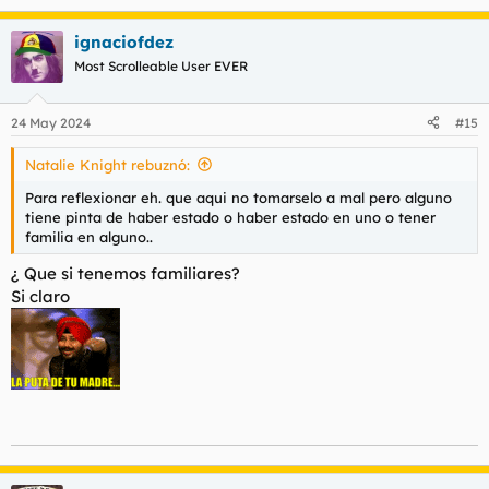
de estos trabajadores.
ignaciofdez
He querido dar voz a estos trabajadores con los que he tenido
la oportunidad de hablar y denunciar ante la opinión pública
Most Scrolleable User EVER
los hechos que se dan en algunos Centros Especiales de
Empleo, y a los trabajadores les recomiendo que vayan a
Sindicatos serios que les atiendan y que, de paso, erradiquen
24 May 2024
#15
el miedo que este tipo de empresas PIRATAS ha impuesto.
Natalie Knight rebuznó:
El mundo no será destruido por los que hagan el mal, sino por
Para reflexionar eh. que aqui no tomarselo a mal pero alguno
los que lo vean y no hagan nada al respecto.
tiene pinta de haber estado o haber estado en uno o tener
familia en alguno..
un saludo
¿ Que si tenemos familiares?
Si claro
-Natalie Knight