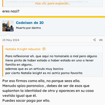
contrata a personas con algún tipo de discapacidad. La
Haz clic para expandir...
discapacidad puede ser de cualquier tipo (sensorial, física
psíquica e intelectual), dependiendo del tipo de trabajo y de
eres nazi?
las tareas y funciones que éste conlleva.
Codeisan de 20
Los Centros Especiales de Empleo son una fuente fundamental
de contratación y desarrollo profesional para las personas con
Muerto por dentro
discapacidad. Su objetivo es proporcionar a los trabajadores
con discapacidad la realización de un trabajo productivo y
remunerado, adecuado a sus características personales y que
23 May 2024
#8
facilite la integración laboral de esto en el mercado ordinario
de trabajo.
Natalie Knight rebuznó:
Para reflexionar eh. que aqui no tomarselo a mal pero alguno
Estando definido lo que es un Centro Especial de Empleo (en
tiene pinta de haber estado o haber estado en uno o tener
adelante CEE) y conociendo cuales son sus objetivos, ahora
familia en alguno..
pasamos a denunciar lo que pasa en algunos CEE que espero
ademas que es un articulo muy bonico
se den por aludidos en esta nota de prensa, pues como al
por cierto Natalie knight es mi actriz porno favorita
principio se manifiesta se maltratan a los trabajadores y
trabajadoras con tratos vejatorios (expresiones impropias de
Por eso firmas como ella, no porque seas ella.
los encargados que tienen la tarea de supervisar el trabajo de
Menudo spizo paranoico , debes de ser de esos que
personas que intentan integrarse laboralmente), Acoso
suplantan la identidad de otro y apareces en su casa
Laboral, altas tasas de precariedad laboral, hasta el punto que
algunos trabajadores en vez de sentirse como tales, se sienten
vestido igual que él.
más como esclavos por el trato que se les dispensa.
Puedes sacar paga por ello.