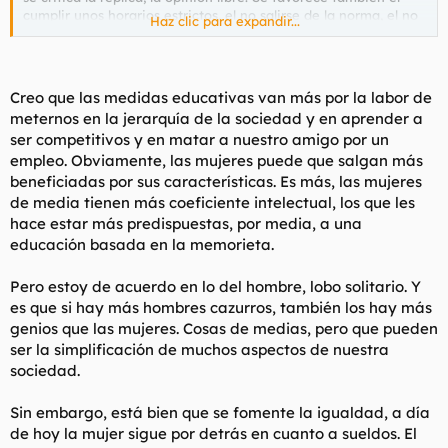
cumplir unos horarios estrictos, el no salirse de la norma, el no
Haz clic para expandir...
avanzar más de lo debido... excepto en escuelas atendidas por
menos del 1% de la población.
El hombre es más lobo solitario que oveja de rebaño, al menos
Creo que las medidas educativas van más por la labor de
con más frecuencia que la mujer. Es inaceptable que sea
meternos en la jerarquía de la sociedad y en aprender a
penado en el bachillerato el que un día a un tío no le apetezca
ser competitivos y en matar a nuestro amigo por un
ir a clase. Si falla varios días seguidos ya se le puede ir al traste
empleo. Obviamente, las mujeres puede que salgan más
todo el curso.
Da igual que el tío se aburra en clase y que te vaya a aprobar
beneficiadas por sus características. Es más, las mujeres
el examen con nota habiendo estudiado el día antes. Se
de media tienen más coeficiente intelectual, los que les
premia más a la ovejita que memoriza todo y no falla a clase
hace estar más predispuestas, por media, a una
que al genio que aprueba estudiando un rato la noche antes.
educación basada en la memorieta.
Que nadie se sorprenda. Las asociaciones feministas formadas
Pero estoy de acuerdo en lo del hombre, lobo solitario. Y
en su mayor parte por
marimachos
llevan tiempo ejerciendo su
influencia perniciosa en la educación y en los "derechos
es que si hay más hombres cazurros, también los hay más
sociales". No se si hay algún empresario, pero a la hora de
genios que las mujeres. Cosas de medias, pero que pueden
contratar verá en medio de todo el papeleo burócrata
ser la simplificación de muchos aspectos de nuestra
socialista innecesario como por contratar a una mujer puede
sociedad.
recibir ventajas fiscales similares a las que recibiría
contratando a un disminuido físico o psíquico.
Sin embargo, está bien que se fomente la igualdad, a día
de hoy la mujer sigue por detrás en cuanto a sueldos. El