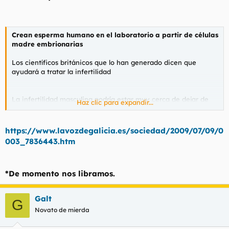
l
i
t
o
e
Crean esperma humano en el laboratorio a partir de células
m
madre embrionarias
a
Los científicos británicos que lo han generado dicen que
ayudará a tratar la infertilidad
La infertilidad masculina podría estar muy cerca de dejar de
Haz clic para expandir...
ser un problema para la posibilidad de concebir. Investigadores
de la Universidad de Newcastle lograron crear en laboratorio
esperma humano sintético a partir de células madres
https://www.lavozdegalicia.es/sociedad/2009/07/09/0
embrionarias. La noticia fue recibida por muchos como el
003_7836443.htm
ocaso del sentido de la existencia del hombre en la tierra. Sin
embargo, los mismos científicos
han advertido que este
esperma sintético no se puede obtener de células madre de
*De momento nos libramos.
mujeres.
*
Galt
G
Novato de mierda