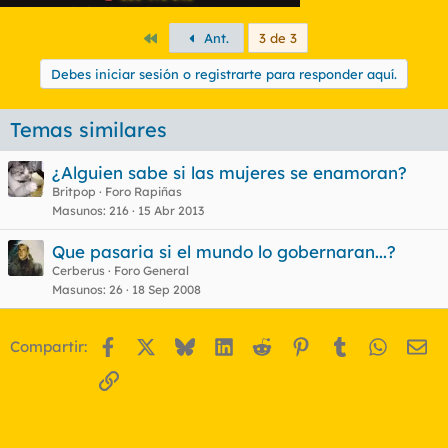
Primero
Ant.
3 de 3
Debes iniciar sesión o registrarte para responder aquí.
Temas similares
¿Alguien sabe si las mujeres se enamoran?
Britpop
Foro Rapiñas
Masunos
216
15 Abr 2013
Que pasaria si el mundo lo gobernaran...?
Cerberus
Foro General
Masunos
26
18 Sep 2008
Facebook
X
Bluesky
LinkedIn
Reddit
Pinterest
Tumblr
WhatsA
Em
Compartir:
Enlace