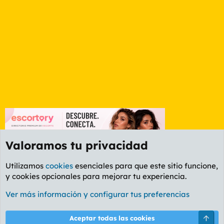
Valoramos tu privacidad
Utilizamos
cookies
esenciales para que este sitio funcione,
y cookies opcionales para mejorar tu experiencia.
Foro Ocio y Cultura
Ver más información y configurar tus preferencias
Cookies
PL OLDSTYLE AMARILLO
Cambiar fuente
Español (ES)
Arri
Aceptar todas las cookies
Contáctanos
Términos y reglas
Política de privacidad
Ayuda