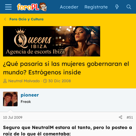
Acceder
Regístrate
Foro Ocio y Cultura
¿Qué pasaría si las mujeres gobernaran el
mundo? Estrógenos inside
I
F
Neutral Malvado
30 Dic 2008
n
e
i
c
pioneer
c
h
Freak
i
a
a
d
d
e
10 Jul 2009
#51
o
i
r
n
Seguro que NeutralM estara al tanto, pero lo posteo a
d
i
raiz de lo que él comentaba:
e
c