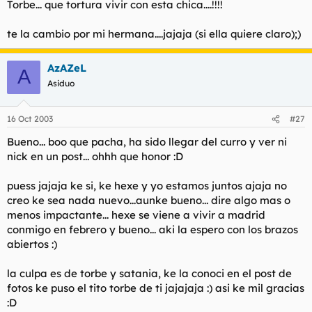
Torbe... que tortura vivir con esta chica....!!!!
t
o
e
m
te la cambio por mi hermana....jajaja (si ella quiere claro);)
a
AzAZeL
A
Asiduo
16 Oct 2003
#27
Bueno... boo que pacha, ha sido llegar del curro y ver ni
nick en un post... ohhh que honor :D
puess jajaja ke si, ke hexe y yo estamos juntos ajaja no
creo ke sea nada nuevo...aunke bueno... dire algo mas o
menos impactante... hexe se viene a vivir a madrid
conmigo en febrero y bueno... aki la espero con los brazos
abiertos :)
la culpa es de torbe y satania, ke la conoci en el post de
fotos ke puso el tito torbe de ti jajajaja :) asi ke mil gracias
:D