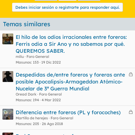
Debes iniciar sesión o registrarte para responder aquí.
Temas similares
El hilo de los odios irracionales entre foreros:
Ferris odia a Sir Ano y no sabemos por qué.
QUEREMOS SABER.
miliu
Foro General
Masunos
153
19 Dic 2022
Despedidas de/entre foreros y foreras ante
e
posible Apocalipsis-Armageddon Atómico-
r
Nucelar de 3ª Guerra Mundial
r
Oread Dark
Foro General
Masunos
194
4 Mar 2022
Diferencia entre foreros (PL y forocoches)
o
e
Martillo de herejes
Foro General
Masunos
205
26 Ago 2018
r
r