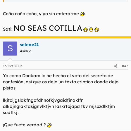
Coño coño coño, y yo sin enterarme
NO SEAS COTILLA
Sati:
selene21
S
Asiduo
16 Oct 2003
#47
Yo como Donkamilo he hecho el voto del secreto de
confesión, asi que os dejo un texto criptico donde dejo
pistas
lkjtoijgsldkfngofdhnofkjvgaidfjnaklfn
alkdjnglakfdsjgnvlkfjvn laskrfojapd fkv mjspzdlkfjm
sodflkj .
¡Que fuete verdad!?