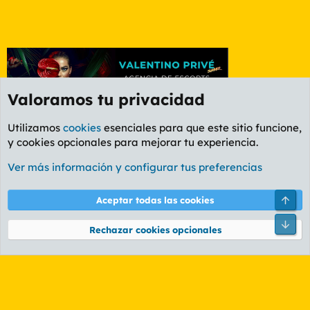
Valoramos tu privacidad
Utilizamos
cookies
esenciales para que este sitio funcione,
y cookies opcionales para mejorar tu experiencia.
Foro General
Ver más información y configurar tus preferencias
Cookies
PL OLDSTYLE AMARILLO
Cambiar fuente
Español (ES)
Arri
Aceptar todas las cookies
Contáctanos
Términos y reglas
Política de privacidad
Ayuda
R
Pie
S
Rechazar cookies opcionales
S
®
Community platform by XenForo
© 2010-2026 XenForo Ltd.