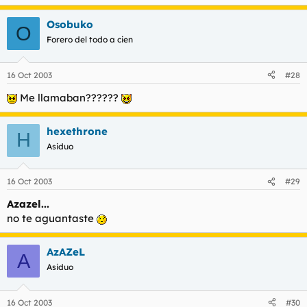
Osobuko
O
Forero del todo a cien
16 Oct 2003
#28
Me llamaban??????
hexethrone
H
Asiduo
16 Oct 2003
#29
Azazel...
no te aguantaste
AzAZeL
A
Asiduo
16 Oct 2003
#30