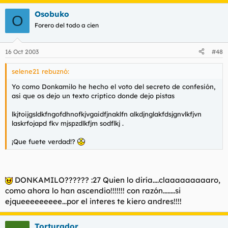
Osobuko
O
Forero del todo a cien
16 Oct 2003
#48
selene21 rebuznó:
Yo como Donkamilo he hecho el voto del secreto de confesión,
asi que os dejo un texto criptico donde dejo pistas
lkjtoijgsldkfngofdhnofkjvgaidfjnaklfn alkdjnglakfdsjgnvlkfjvn
laskrfojapd fkv mjspzdlkfjm sodflkj .
¡Que fuete verdad!?
DONKAMILO?????? :27 Quien lo diría....claaaaaaaaaro,
como ahora lo han ascendio!!!!!!! con razón........si
ejqueeeeeeeee...por el interes te kiero andres!!!!
Torturador