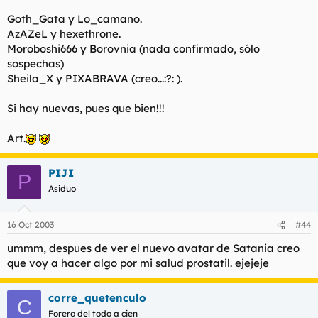
Goth_Gata y Lo_camano.
AzAZeL y hexethrone.
Moroboshi666 y Borovnia (nada confirmado, sólo
sospechas)
Sheila_X y PIXABRAVA (creo...:?: ).
Si hay nuevas, pues que bien!!!
Art.
PIJI
P
Asiduo
16 Oct 2003
#44
ummm, despues de ver el nuevo avatar de Satania creo
que voy a hacer algo por mi salud prostatil. ejejeje
corre_quetenculo
C
Forero del todo a cien