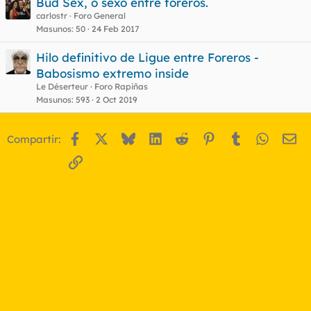
Bud Sex, o sexo entre foreros.
carlostr
Foro General
Masunos
50
24 Feb 2017
o
Hilo definitivo de Ligue entre Foreros -
Babosismo extremo inside
Le Déserteur
Foro Rapiñas
Masunos
593
2 Oct 2019
Facebook
X
Bluesky
LinkedIn
Reddit
Pinterest
Tumblr
WhatsA
Em
Compartir:
Enlace