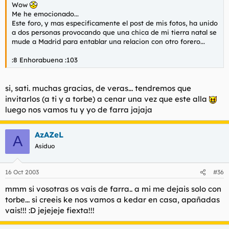
Wow
Me he emocionado...
Este foro, y mas especificamente el post de mis fotos, ha unido
a dos personas provocando que una chica de mi tierra natal se
mude a Madrid para entablar una relacion con otro forero...
:8 Enhorabuena :103
si, sati. muchas gracias, de veras... tendremos que
invitarlos (a ti y a torbe) a cenar una vez que este alla
luego nos vamos tu y yo de farra jajaja
AzAZeL
A
Asiduo
16 Oct 2003
#36
mmm si vosotras os vais de farra.. a mi me dejais solo con
torbe... si creeis ke nos vamos a kedar en casa, apañadas
vais!!! :D jejejeje fiexta!!!