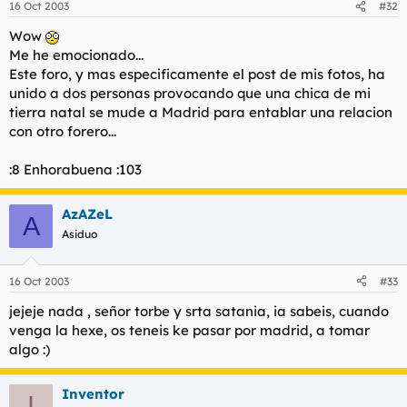
16 Oct 2003
#32
Wow
Me he emocionado...
Este foro, y mas especificamente el post de mis fotos, ha
unido a dos personas provocando que una chica de mi
tierra natal se mude a Madrid para entablar una relacion
con otro forero...
:8 Enhorabuena :103
AzAZeL
A
Asiduo
16 Oct 2003
#33
jejeje nada , señor torbe y srta satania, ia sabeis, cuando
venga la hexe, os teneis ke pasar por madrid, a tomar
algo :)
Inventor
I