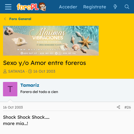
Acceder
Regístrate
Foro General
Sexo y/o Amor entre foreros
I
F
SATANIA
16 Oct 2003
n
e
i
c
Tamariz
T
c
h
Forero del todo a cien
i
a
a
d
d
e
16 Oct 2003
#26
o
i
r
n
Shock Shock Shock.....
d
i
mare mia...!
e
c
l
i