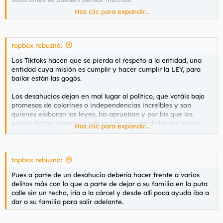
www.eldiario.es
Haz clic para expandir...
Ahora dale la vuelta a tu pregunta. ¿La solución es que el
propietario pague doblemente el coste de que un inquilino no
pague (no-ingreso + pago de facturas ajenas)?
topbox rebuznó:
Y la solución es echarlos a la calle? No se te ocurre cualquier
Yo opino que en particulares, ni de puta coña. En bancos y
Los Tiktoks hacen que se pierda el respeto a la entidad, una
otra forma? Desde cuando el beneficio económico, por
otros grandes propietarios te dejo a tí que idees una solución.
entidad cuya misión es cumplir y hacer cumplir la LEY, para
legítimo que sea, a tener una familia en la calle? Es decir, no
Y respecto a que el gobierno cargue con esas deudas, pues
bailar están las gogós.
hablo de gente que no quiere pagar. Hablo de gente que se ha
tampoco me parece correcto, porque este país ya regala
visto, por lo que sea, incapaz de pagar y lo primero que
mucha pasta a pobres, desgraciados, y no pocos caraduras, a
Los desahucios dejan en mal lugar al político, que votáis bajo
pensáis es que pobre el que no cobra el alquiler? Pero que
golpe de arcas públicas.
promesas de colorines o independencias increíbles y son
clase de valores os enseñaron en casa?
quienes elaboran las leyes, las aprueban y por las que los
Por mi que se endeuden con el estado. Que les hagan un
jueces dictan sentencia y la policía ejecuta dicha sentencia.
descuento por pronto pago, como con las multas de tráfico, y si
Haz clic para expandir...
no, pues a pagar dentro de X años el alquiler que no estás
no es difícil, no es complicado, que hasta tu podrías entenderlo
pagando ahora. A partir de ahí ponemos tanta letra pequeña
aún metiéndote doble ciclo, mono anormal.
como queráis.
topbox rebuznó:
Pues a parte de un desahucio debería hacer frente a varios
delitos más con lo que a parte de dejar a su familia en la puta
calle sin un techo, iría a la cárcel y desde allí poca ayuda iba a
dar a su familia para salir adelante.