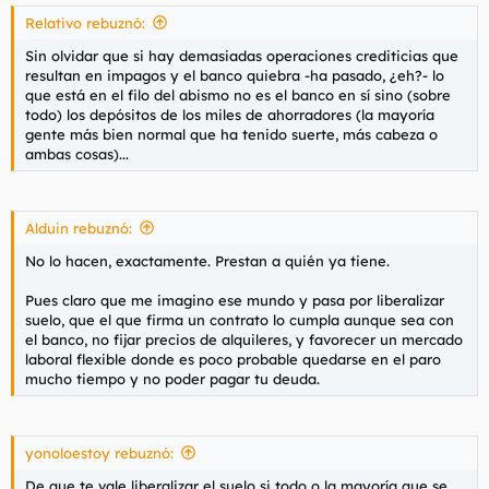
todos los desahucios son iguales ni los desahuciados unos
pobrecitos ni los caseros unos despiadados sinvergüenzas.
Relativo rebuznó:
Sin olvidar que si hay demasiadas operaciones crediticias que
Aunque bueno, parece ser que es peor ser pequeño
resultan en impagos y el banco quiebra -ha pasado, ¿eh?- lo
empresario. El peor delito que puede haber, parece ser. La
que está en el filo del abismo no es el banco en sí sino (sobre
vergüenza máxima.
todo) los depósitos de los miles de ahorradores (la mayoría
gente más bien
normal
que ha tenido suerte, más cabeza o
Eso sí, luego queremos que haya trabajo y pisos disponibles
ambas cosas)...
para alquiler.
Alduin rebuznó:
No lo hacen, exactamente. Prestan a quién ya tiene.
Pues claro que me imagino ese mundo y pasa por liberalizar
suelo, que el que firma un contrato lo cumpla aunque sea con
el banco, no fijar precios de alquileres, y favorecer un mercado
laboral flexible donde es poco probable quedarse en el paro
mucho tiempo y no poder pagar tu deuda.
yonoloestoy rebuznó:
De que te vale liberalizar el suelo si todo o la mayoría que se