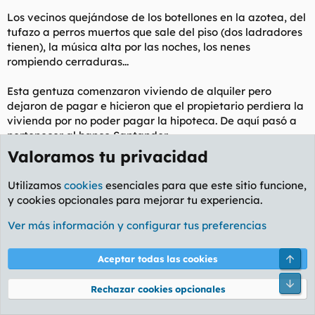
Los vecinos quejándose de los botellones en la azotea, del
tufazo a perros muertos que sale del piso (dos ladradores
tienen), la música alta por las noches, los nenes
rompiendo cerraduras...
Esta gentuza comenzaron viviendo de alquiler pero
dejaron de pagar e hicieron que el propietario perdiera la
vivienda por no poder pagar la hipoteca. De aquí pasó a
pertenecer al banco Santander.
Valoramos tu privacidad
Tras todos estos años han seguido de okupas, con varios
intentos de desahucio que por H o por B no se pudo llevar
Utilizamos
cookies
esenciales para que este sitio funcione,
a cabo. El piso hecho un estercolero, dicho a mi por
y cookies opcionales para mejorar tu experiencia.
técnicos que tuvieron que entrar a reparaciones varias.
Ver más información y configurar tus preferencias
Este verano me entero por un vecino que habla con la
bicharraca que se van a mudar a un edificio justo
Arri
Aceptar todas las cookies
enfrente, en la misma calle, que la trabajadora social de
turno les ha conseguido ayudas al alquiler y de los 400€ y
Pie
Rechazar cookies opcionales
pico que tendrían que pagar se les queda en 100€, el resto
a cargo de papá Estado.