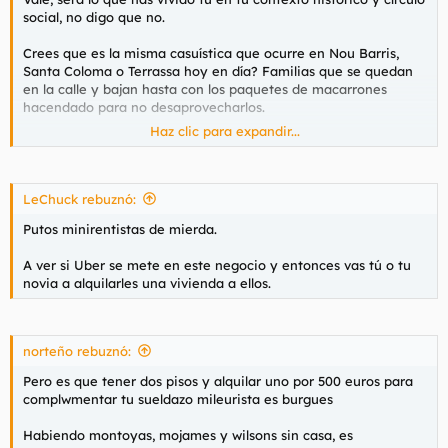
peor que hay, pequeños empresarios y minirrentistas.
social, no digo que no.
Anda, que te has coronado con este post.
Crees que es la misma casuística que ocurre en Nou Barris,
Santa Coloma o Terrassa hoy en día? Familias que se quedan
en la calle y bajan hasta con los paquetes de macarrones
hacendado para no desaprovecharlos.
Haz clic para expandir...
En fin, qué puta vergüenza.
LeChuck rebuznó:
No sé cuál es la solución, pero sé que en ningún caso pasa por
Putos minirentistas de mierda.
precarizar MÁS aún la vida de unas familias a las que estás
abocando a la marginalidad, a vivir a costa o fuera del sistema
A ver si Uber se mete en este negocio y entonces vas tú o tu
y en muchos casos a no poder reinsertarse y volver a ser
novia a alquilarles una vivienda a ellos.
productivos jamás. Tremenda jugada.
La justicia, bueno, si tiene que dirimir entre una familia de
desgraciados o un banco o un rentista de los cojones, yo lo
norteño rebuznó:
tendría bastante claro. En mi opinión que no vale ni para tomar
por culo el Estado tendría que asumir esas deudas o parte de
Pero es que tener dos pisos y alquilar uno por 500 euros para
ellas hasta que la familia estuviera en condiciones de ser
complwmentar tu sueldazo mileurista es burgues
productiva, pero claro, esto os parecería mal porque a ver por
qué a esos Papá Estado les paga el alquiler y a mí no, y así
Habiendo montoyas, mojames y wilsons sin casa, es