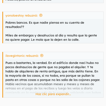
yonoloestoy rebuznó:
Pobres bancos. Es que nadie piensa en su cuenta de
resultados??
Miles de embargos y desahucios al día y resulta que la gente
no quiere pagar. Le mola que la dejen en la calle.
ilovegintonic rebuznó:
Pues a bastantes, la verdad. En el edificio donde nací hubo no
pocos deshaucios de gente que no pagaba el alquiler. Y te
hablo de alquileres de renta antigua, que más delito tiene. En
la mayoría de los casos, si no todos, era porque se pulían la
pasta en otras cosas o porque no les salía de los cojones pagar.
Había vecinos que acumulaban meses y meses y meses de
retraso en el pago de los recibos y luego les veías a diario
comiendo en la marisquería de la esquina, volviendo con bolsas
Haz clic para expandir...
del Cortinglés cargadas de ropas y su puta madre. Esto,
además, lo sé de primerísima mano porque era mi padre el que
cobraba los recibos y el que bajaba diciendo "La del quinto