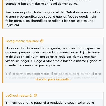
t
o
cuando lo hacen. Y duermen igual de tranquilos.
e
m
Pero que se jodan, haber pagado al día. Debatamos en cambio
a
la gran problemática que supone que los feos se queden sin
follar porque los Thorndikes se follan a las feas, eso es una
injusticia.
ilovegintonic rebuznó:
No es verdad. Hay muchísima gente, pero muchísima, que vive
de gorra porque no les sale de los cojones pagar. El juicio tarda
la de dios en salir y mientras tanto todo ese tiempo que han
vivido sin pagar. Y luego a otro sitio a hacer la misma jugada. Y
mientras el dueño del piso a joderse.
Y sí, lo normal es pagar y que si no pagas pues te quiten el piso
que arriendas o que compraste. Fíjate tú qué puto escándalo,
Haz clic para expandir...
que pagues tus putas deudas. Que yo entiendo perfectamente
que uno puede tener una mala racha y verse apurado para
pagar lo básico, pero para que te embarguen has debido de
agotar otras vías y no pagar y no pagar.
LeChuck rebuznó:
Y mientras uno no paga, el arrendador a seguir soltando la
O no sé, a lo mejor lo suyo es que sea voluntario pagar o no.