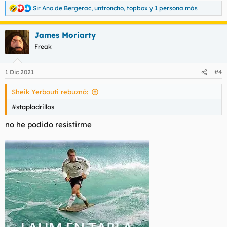
Sir Ano de Bergerac
,
untroncho
,
topbox
y 1 persona más
R
e
a
James Moriarty
c
c
Freak
i
o
n
1 Dic 2021
#4
e
s
Sheik Yerbouti rebuznó:
:
#stapladrillos
no he podido resistirme