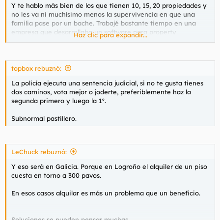
fiesta. El arredador lo tiene tan fácil como subir el alquiler todo
Y te hablo más bien de los que tienen 10, 15, 20 propiedades y
lo que quiera y se van solos. Alquileres sociales, que se supone
no les va ni muchísimo menos la supervivencia en que una
que no son para lucro, incluidos.
familia pase por un bache. Trabajé bastante tiempo en una
Hace una semana los mamones de Fidere querían subir un
empresa que desarrollaba un software para property
Haz clic para expandir...
100%
management y tuve la desgracia de conocer a varios.
Decenas de familias madrileñas doblegan al fondo buitre Blackstone y evitan una abusiva subida del alquiler en sus viviendas
Fidere, filial española de Blackstone, planteaba
topbox rebuznó:
subidas de hasta el 100% del precio del alquiler de las
viviendas públicas en las que residen 83 familias.
La policía ejecuta una sentencia judicial, si no te gusta tienes
www.publico.es
dos caminos, vota mejor o joderte, preferiblemente haz la
segunda primero y luego la 1º.
En Navarra
Subnormal pastillero.
Los fondos buitre que compraron VPO en Pamplona suben el alquiler un 50% más de lo acordado con el Gobierno de Navarra
Sin un control de los precios el alquiler responde a la
especulación, y no a cubrir un derecho básico.
LeChuck rebuznó:
www.ela.eus
Y eso será en Galicia. Porque en Logroño el alquiler de un piso
cuesta en torno a 300 pavos.
En tu pueblo
En esos casos alquilar es más un problema que un beneficio.
Fondos buitre rechazan alquilar pisos a personas en ERTE: "No cumples los requisitos"
"Como todo está muy pendiente, no se arriesgan a
hacer contratos así", dice una operadora de Fidere, la
Soluciones se pueden pensar muchas.
socimi de Blackstone