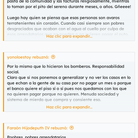
pasta de la comunidad y las facturas religiosamente, mientras
Que si pagas no te echen y que si no pagas... pues tampoco.
lo toman por el pito del sereno durante meses, o años. Gñeeee!
Cojonudo. Uno anda pagando religiosamente su letra o su
alquiler todos los meses, otro no y al final que sea lo mismo
Luego hay quien se piensa que esas personas son avaros
pagar que no pagar.
terratenientes sin corazón. Cuando casi siempre son pobres
desgraciados que acaban con el agua al cuello por culpa de
No sé, a veces tenéis algunas ideas que son de fliparlo.
esos arrendatarios que no pueden o no quieren pagar el puto
Haz clic para expandir...
alquiler.
En vez de obtener un pequeño extra mensual, toma, los gastos
de tu vivienda, y los de la otra en la que vive una gente que no
yonoloestoy rebuznó:
paga nada.
Por lo mismo que lo hicieron los bomberos. Responsabilidad
social.
Claro que si nos ponemos a generalizar y no ver los casos en lo
que echan a la gente de su casa por no pagar un mes o porque
el banco quiere el piso sí o sí pues nos quedamos con los que
no quieren pagar porque no quieren. Menuda sociedad y
sistema de mierda que compra y consiente eso.
Haz clic para expandir...
Nos explicas que hay de malo en grabar vuestras
intervenciones o te vas a hacer el loco?
Faraón Hijodeputh IV rebuznó:
Poobres, pobres arrendatarios.