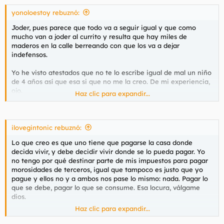
yonoloestoy rebuznó:
Joder, pues parece que todo va a seguir igual y que como
mucho van a joder al currito y resulta que hay miles de
maderos en la calle berreando con que los va a dejar
indefensos.
Yo he visto atestados que no te lo escribe igual de mal un niño
de 4 años así que esa si que no me la creo. De mi experiencia,
ojo.
Haz clic para expandir...
Las facturas se cambian al titular o el número de cuenta. Y es
que hay que recordar una cosa. Un alquiler es una inversión,
ilovegintonic rebuznó:
que parece que se olvida, y como tal puede salir bien o mal.
Lo que creo es que uno tiene que pagarse la casa donde
Otra cosa es que esté amparada ese riesgo legalmente cuando
decida vivir, y debe decidir vivir donde se lo pueda pagar. Yo
sale mal. Lo cual no es verdad. El problema son los tiempos
no tengo por qué destinar parte de mis impuestos para pagar
pero no la ley.
morosidades de terceros, igual que tampoco es justo que yo
pague y ellos no y a ambos nos pase lo mismo: nada. Pagar lo
que se debe, pagar lo que se consume. Esa locura, válgame
Te lo compro todo. Es más, a los grandes propietarios
dios.
expropiación o forzar que tengan una parte importante en
precios de VPO. Que esa es otra, los desahucios no vienen la
Haz clic para expandir...
No se trata de proteger al dueño del piso (que sus derechos
mayoría de las veces por caras sino por el desfase de los
tiene también), ni se trata de proteger a todo desahuciado