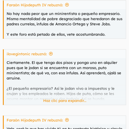
centro que no paga este mes tampoco y a trabajar va en taxi".
Faraón Hijodeputh IV rebuznó:
No hay nada peor que un minirentista o pequeño empresario.
Efectivamente, también los hay que es porque no pueden.
Misma mentalidad de pobre desgraciado que heredaron de sus
Pero la solución no puede ser, en ningún caso, que no haya
padres currelas, ínfulas de Amancio Ortega y Steve Jobs.
deshaucios. La solución en ningún caso puede ser que no se
pague el alquiler ni que no se pague el préstamo en el tú solito
Y este foro está petado de ellos, vete acostumbrando.
te has metido y para el que se supone que has debido de dar
garantías y que la justicia mire para otro lado.
ilovegintonic rebuznó:
Ciertamente. El que tenga dos pisos y ponga uno en alquiler
¿Responsabilidad social es no cumplir la ley? Menuda
pues que le jodan si se encuentra con un moroso, puto
subnormalidad.
minirentista; de qué va, con esa ínfulas. Así aprenderá, ojalá se
arruine.
Por no pagar un mes no te echan. Te echan por pagar más. Lo
de que el banco quiera el piso sí o sí y te eche de él es
¿El pequeño empresario? Así le jodan vivo a impuestos y le
simplemente mentira si te mantienes al corriente de los pagos,
crujan y los empleados le roben. Hijos de puta, cómo se les
como debe ser. Te digo lo que al de más arriba: no puede ser
ocurre montar un negocio y dar trabajo. Así se hunda.
Haz clic para expandir...
que no te pase nada por no pagar el alquiler ni por no pagar la
hipoteca. No puede ser, simplemente no puede ser, que pagar
Putos minirrentistas, putos pequeños empresarios. Habría que
o no pagar tenga las mismas consecuencias. No sé en qué puto
matarlos a todos, no hay nada peor. Qué es eso de poner pisos
mundo vives o a qué puto mundo aspiras.
a alquilar para que la gente viva o crear puestos de trabajo. Si
Faraón Hijodeputh IV rebuznó:
tenemos que carecer de esto, así sea, nos libraríamos de lo
Vale, será lo que has vivido tú en tu contexto histórico y círculo