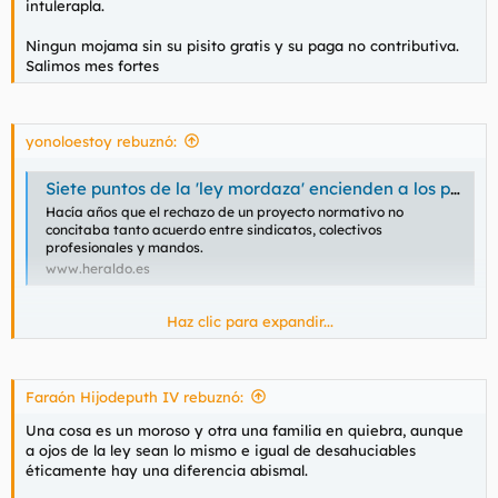
estamos, preocupadísimos por los pobres rentistas y no por los
intulerapla.
pobres desgraciados que se quedan en la calle.
Ningun mojama sin su pisito gratis y su paga no contributiva.
Salimos mes fortes
yonoloestoy rebuznó:
Siete puntos de la 'ley mordaza' encienden a los policías
Hacía años que el rechazo de un proyecto normativo no
concitaba tanto acuerdo entre sindicatos, colectivos
profesionales y mandos.
www.heraldo.es
Haz clic para expandir...
Y encima os quieren hacer ser coherentes. Putos rojos.
Faraón Hijodeputh IV rebuznó:
Las leyes son buenas, malas o regulares. Que sea ley no la
Una cosa es un moroso y otra una familia en quiebra, aunque
hace correcta.
a ojos de la ley sean lo mismo e igual de desahuciables
éticamente hay una diferencia abismal.
Con un mes de impago ya se puede denunciar y empieza la