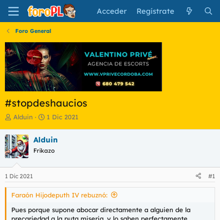
Acceder
Regístrate
Foro General
#stopdeshaucios
I
F
Alduin
1 Dic 2021
n
e
i
c
Alduin
c
h
Frikazo
i
a
a
d
d
e
1 Dic 2021
#1
o
i
r
n
Faraón Hijodeputh IV rebuznó:
d
i
e
c
Pues porque supone abocar directamente a alguien de la
l
i
precariedad a la puta miseria, y lo saben perfectamente