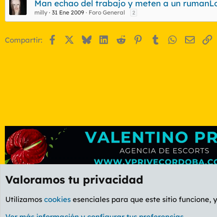
Man echao del trabajo y meten a un rumanLo
milly
31 Ene 2009
Foro General
2
Facebook
X
Bluesky
LinkedIn
Reddit
Pinterest
Tumblr
WhatsApp
Email
E
Compartir:
Valoramos tu privacidad
Foros
GENERAL
Foro General
Utilizamos
cookies
esenciales para que este sitio funcione, 
Cookies
PL OLDSTYLE AMARILLO
Cambiar fuente
Ver más información y configurar tus preferencias