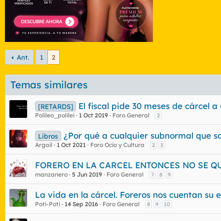
Ant.
1
2
Temas similares
El fiscal pide 30 meses de cárcel a 
[RETARDS]
Polileo_polilei
1 Oct 2019
Foro General
2
¿Por qué a cualquier subnormal que sale
Libros
Argail
1 Oct 2021
Foro Ocio y Cultura
2
3
FORERO EN LA CARCEL ENTONCES NO SE Q
manzanero
5 Jun 2019
Foro General
7
8
9
La vida en la cárcel. Foreros nos cuentan su e
Poti-Poti
14 Sep 2016
Foro General
8
9
10