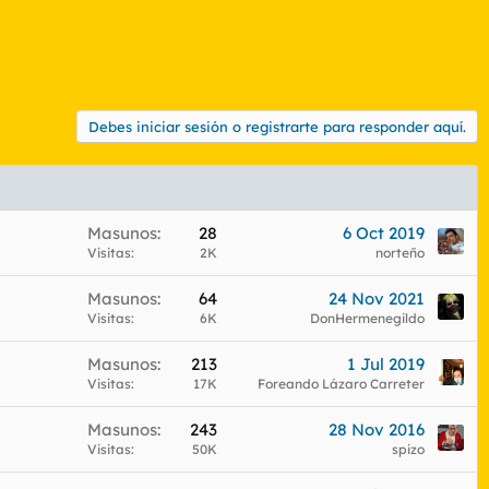
Debes iniciar sesión o registrarte para responder aquí.
Masunos
28
6 Oct 2019
Visitas
2K
norteño
Masunos
64
24 Nov 2021
Visitas
6K
DonHermenegildo
Masunos
213
1 Jul 2019
Visitas
17K
Foreando Lázaro Carreter
Masunos
243
28 Nov 2016
Visitas
50K
spizo