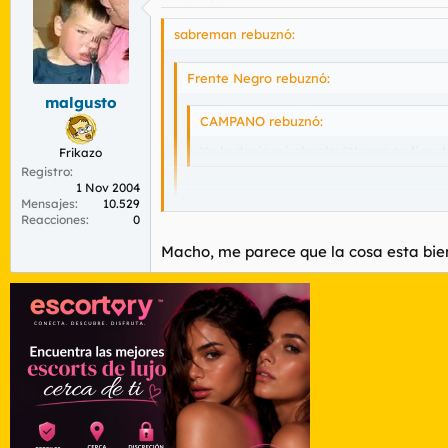
sabreman rebuznó:
Frente Negro rebuznó:
malgusto
CAMPANO rebuznó:
Ya lo decía mi abuelo: "Nunca te fies 
Frikazo
Registro
1 Nov 2004
Cuanta verdad encierran esas palabras
Mensajes
10.529
Reacciones
0
Preparemosno para lo que se nos viene 
Macho, me parece que la cosa esta bien
Ahora mentero que hay un lobby gay.
Vivir para ver.