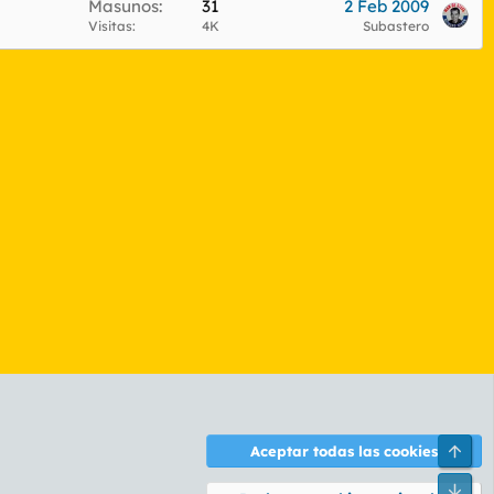
Masunos
31
2 Feb 2009
Visitas
4K
Subastero
Arri
Aceptar todas las cookies
ontáctanos
Términos y reglas
Política de privacidad
Ayuda
R
Pie
S