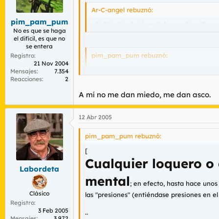
r
n
Ar-C-angel rebuznó:
d
i
pim_pam_pum
e
c
¿Definición de Homofobo por favor?
l
i
No es que se haga
el dificil, es que no
t
o
se entera
e
pim_pam_pum rebuznó:
Registro
m
21 Nov 2004
a
Mensajes
7.354
Putos maricones, a los que tendrían que 
Reacciones
2
A mí no me dan miedo, me dan asco.
12 Abr 2005
pim_pam_pum rebuznó:
[
Cualquier loquero o 
Labordeta
mental
; en efecto, hasta hace uno
Clásico
las "
presiones
" (entiéndase presiones en el 
Registro
3 Feb 2005
..
Mensajes
3.972