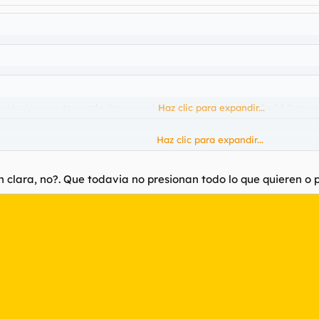
de alguien que te pueda dar por culo" a lo que mi abuela añadió "mas 
Haz clic para expandir...
Haz clic para expandir...
...
encima, y solo por pensar/actuar/opinar diferente y discrepar de 
Haz clic para expandir...
 clara, no?. Que todavia no presionan todo lo que quieren o 