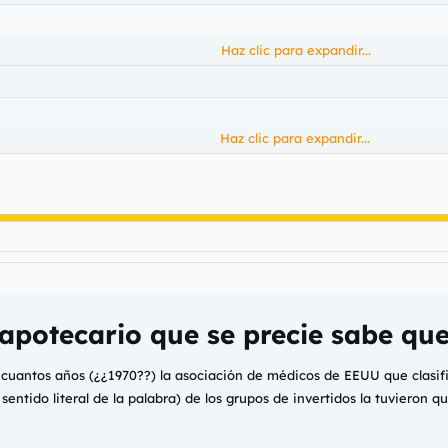
Haz clic para expandir...
Haz clic para expandir...
¡LEY DE PEL
encerrar es a ellos y no a la gente normal.
Haz clic para expandir...
apotecario que se precie sabe que
s cuantos años (¿¿1970??) la asociación de médicos de EEUU que clasif
sentido literal de la palabra) de los grupos de invertidos la tuvieron q