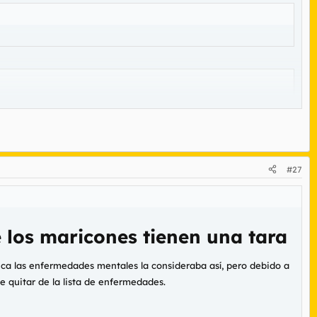
IGROSIDAD CIUDADANA YA!
#27
 los maricones tienen una tara
ica las enfermedades mentales la consideraba así, pero debido a
ue quitar de la lista de enfermedades.