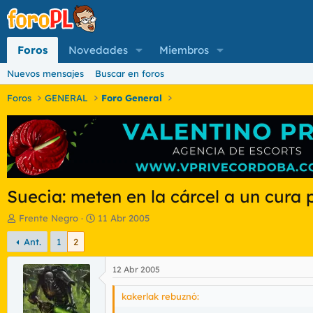
Foros
Novedades
Miembros
Nuevos mensajes
Buscar en foros
Foros
GENERAL
Foro General
Suecia: meten en la cárcel a un cura
I
F
Frente Negro
11 Abr 2005
n
e
Ant.
1
2
i
c
c
h
i
a
12 Abr 2005
a
d
d
e
kakerlak rebuznó:
o
i