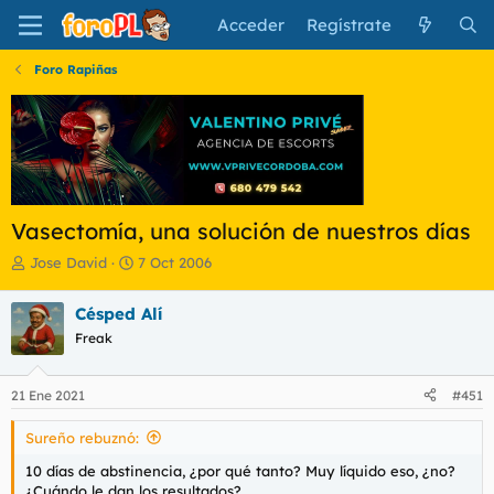
Acceder
Regístrate
Foro Rapiñas
Vasectomía, una solución de nuestros días
I
F
Jose David
7 Oct 2006
n
e
i
c
Césped Alí
c
h
Freak
i
a
a
d
d
e
21 Ene 2021
#451
o
i
r
n
Sureño rebuznó:
d
i
e
c
10 días de abstinencia, ¿por qué tanto? Muy líquido eso, ¿no?
l
i
¿Cuándo le dan los resultados?