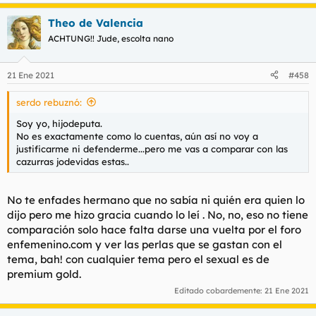
e
a
Theo de Valencia
c
c
ACHTUNG!! Jude, escolta nano
i
o
n
21 Ene 2021
#458
e
s
serdo rebuznó:
:
Soy yo, hijodeputa.
No es exactamente como lo cuentas, aún así no voy a
justificarme ni defenderme...pero me vas a comparar con las
cazurras jodevidas estas..
No te enfades hermano que no sabía ni quién era quien lo
dijo pero me hizo gracia cuando lo leí . No, no, eso no tiene
comparación solo hace falta darse una vuelta por el foro
enfemenino.com y ver las perlas que se gastan con el
tema, bah! con cualquier tema pero el sexual es de
premium gold.
Editado cobardemente:
21 Ene 2021