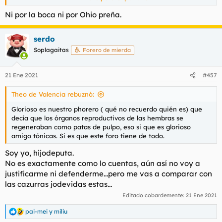
liquidificado bastante (a mí también me sorprendió)
Ni por la boca ni por Ohio preña.
Los resultados estarán en 2-3 días, aunque oficialmente tengo
cita con el urólogo el 28; mañana o pasado me dirán bajo
serdo
manga los resultados.
Soplagaitas
Forero de mierda
21 Ene 2021
#457
Theo de Valencia rebuznó:
Glorioso es nuestro phorero ( qué no recuerdo quién es) que
decía que los órganos reproductivos de las hembras se
regeneraban como patas de pulpo, eso si que es glorioso
amigo tónicas. Si es que este foro tiene de todo.
Soy yo, hijodeputa.
No es exactamente como lo cuentas, aún así no voy a
justificarme ni defenderme...pero me vas a comparar con
las cazurras jodevidas estas...
Editado cobardemente:
21 Ene 2021
pai-mei
y
miliu
R