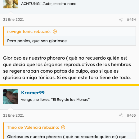
c
ACHTUNG!! Jude, escolta nano
i
o
n
21 Ene 2021
#454
e
s
ilovegintonic rebuznó:
:
Pero ponlos, que son gloriosos:
Glorioso es nuestro phorero ( qué no recuerdo quién es)
que decía que los órganos reproductivos de las hembras
se regeneraban como patas de pulpo, eso si que es
glorioso amigo tónicas. Si es que este foro tiene de todo.
Kramer99
venga, no llores: "El Rey de las Monas"
21 Ene 2021
#455
Theo de Valencia rebuznó:
Glorioso es nuestro phorero ( qué no recuerdo quién es) que