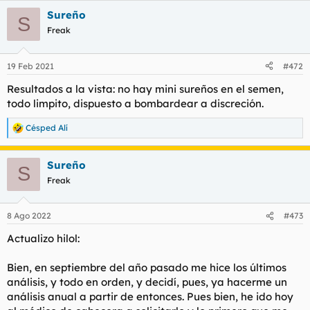
Sureño
S
Freak
19 Feb 2021
#472
Resultados a la vista: no hay mini sureños en el semen,
todo limpito, dispuesto a bombardear a discreción.
Césped Alí
R
e
a
Sureño
c
S
c
Freak
i
o
n
8 Ago 2022
#473
e
s
Actualizo hilol:
:
Bien, en septiembre del año pasado me hice los últimos
análisis, y todo en orden, y decidí, pues, ya hacerme un
análisis anual a partir de entonces. Pues bien, he ido hoy