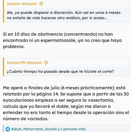
Sureño rebuznó:
Ale, ya puede disparar a discreción. Aún así en unos 6 meses
no estaría de más hacerse otro análisis, por si acaso...
Si en 10 días de abstinencia (concentrando) no han
encontrado ni un espermatozoide, ya no creo que haya
problema.
Kramer99 rebuznó:
¿Cuánto tiempo ha pasado desde que te hiciste el corte?
Me operé a finales de julio (6 meses prácticamente); está
relatado por la página 14. Se supone que a partir de las 30
eyaculaciones empieza a ser segura la vasectomía,
calculo que yo llevaré el doble; según me dieron a
entender no era tanto el tiempo desde la operación sino el
número de vaciados.
Alduin
,
Matarratas
,
Sureño
y 1 persona más
R