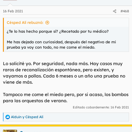
16 Feb 2021
#468
Césped Alí rebuznó:
¿Te lo has hecho porque sí? ¿Recetado por tu médico?
Me has dejado con curiosidad, después del negativo de mi
prueba ya voy con todo, no me come el miedo.
Lo solicité yo. Por seguridad, nada más. Hay casos muy
raros de recanalización espontánea, pero existen, y
vayamos a pollas. Cada 6 meses o un año una prueba no
viene de más.
Tampoco me come el miedo pero, por si acaso, los bombos
para las orquestas de verano.
Editado cobardemente:
16 Feb 2021
Alduin
y
Césped Alí
R
e
a