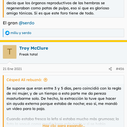
decía que los órganos reproductivos de las hembras se
regeneraban como patas de pulpo, eso si que es glorioso
amigo tónicas. Si es que este foro tiene de todo.
El gran
@serdo
miliu
y
serdo
R
e
a
Troy McClure
c
T
c
Freak total
i
o
n
21 Ene 2021
#456
e
s
Césped Alí rebuznó:
:
Se supone que eran entre 3 y 5 días, pero coincidió con la regla
de mi mujer, y de un tiempo a esta parte me da pereza
masturbarme solo. De hecho, la extracción la tuve que hacer
sin ayuda externa porque estaba de noche; eso sí, me mandó
un vídeo para la paja.
Cuando estaba fresca la lefa sí estaba mucho más grumosa; la
foto la saqué como media hora más tarde y sí se había
Haz clic para expandir...