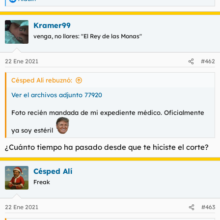
R
e
a
Kramer99
c
c
venga, no llores: "El Rey de las Monas"
i
o
n
22 Ene 2021
#462
e
s
Césped Alí rebuznó:
:
Ver el archivos adjunto 77920
Foto recién mandada de mi expediente médico. Oficialmente
ya soy estéril
¿Cuánto tiempo ha pasado desde que te hiciste el corte?
Césped Alí
Freak
22 Ene 2021
#463