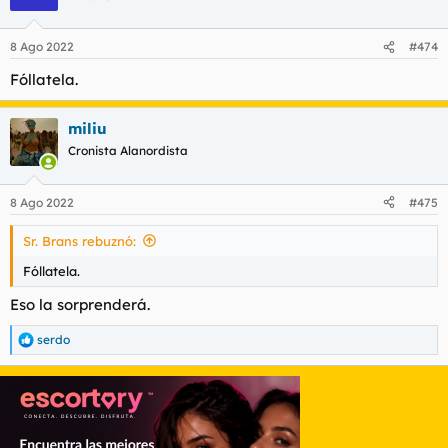
8 Ago 2022
#474
Fóllatela.
miliu
Cronista Alanordista
8 Ago 2022
#475
Sr. Brans rebuznó:
Fóllatela.
Eso la sorprenderá.
serdo
R
e
a
c
c
i
o