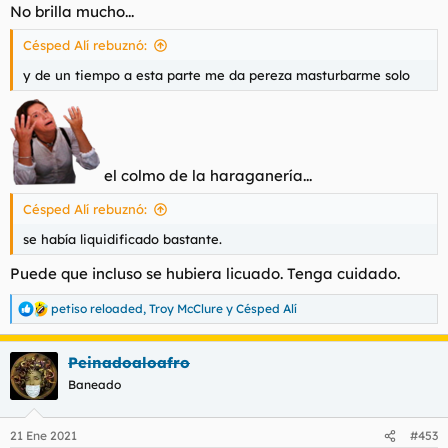
No brilla mucho...
Césped Alí rebuznó:
y de un tiempo a esta parte me da pereza masturbarme solo
el colmo de la haraganería...
Césped Alí rebuznó:
se había liquidificado bastante.
Puede que incluso se hubiera licuado. Tenga cuidado.
petiso reloaded
,
Troy McClure
y
Césped Alí
R
e
a
Peinadoaloafro
c
c
Baneado
i
o
n
21 Ene 2021
#453
e