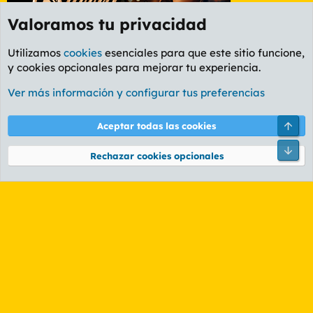
Valoramos tu privacidad
Utilizamos
cookies
esenciales para que este sitio funcione,
y cookies opcionales para mejorar tu experiencia.
Foro Rapiñas
Ver más información y configurar tus preferencias
Cookies
PL OLDSTYLE AMARILLO
Cambiar fuente
Español (ES)
Arri
Aceptar todas las cookies
Contáctanos
Términos y reglas
Política de privacidad
Ayuda
R
Pie
S
Rechazar cookies opcionales
S
®
Community platform by XenForo
© 2010-2026 XenForo Ltd.