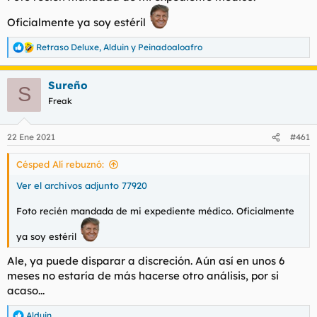
Oficialmente ya soy estéril
Retraso Deluxe
,
Alduin
y
Peinadoaloafro
R
e
a
Sureño
c
S
c
Freak
i
o
n
22 Ene 2021
#461
e
s
Césped Alí rebuznó:
:
Ver el archivos adjunto 77920
Foto recién mandada de mi expediente médico. Oficialmente
ya soy estéril
Ale, ya puede disparar a discreción. Aún así en unos 6
meses no estaría de más hacerse otro análisis, por si
acaso...
Alduin