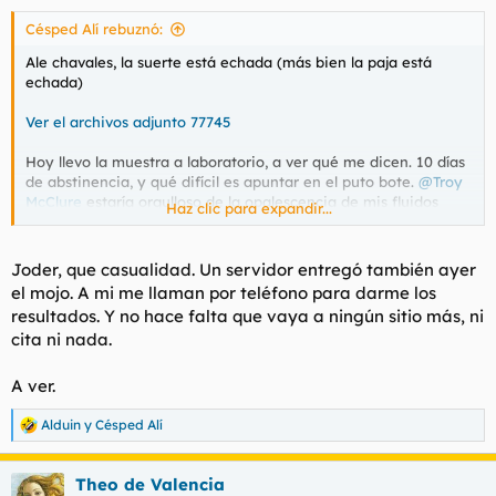
s
Césped Alí rebuznó:
:
Ale chavales, la suerte está echada (más bien la paja está
echada)
Ver el archivos adjunto 77745
Hoy llevo la muestra a laboratorio, a ver qué me dicen. 10 días
de abstinencia, y qué difícil es apuntar en el puto bote.
@Troy
McClure
estaría orgulloso de la opalescencia de mis fluidos
Haz clic para expandir...
(aunque en la foto parezca lo contrario)
Joder, que casualidad. Un servidor entregó también ayer
el mojo. A mi me llaman por teléfono para darme los
resultados. Y no hace falta que vaya a ningún sitio más, ni
cita ni nada.
A ver.
Alduin
y
Césped Alí
R
e
a
Theo de Valencia
c