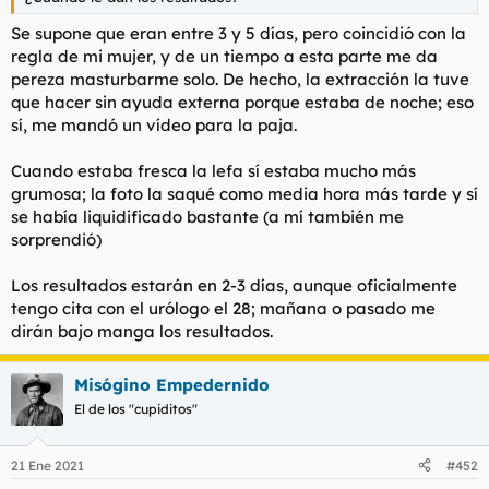
t
o
e
Se supone que eran entre 3 y 5 días, pero coincidió con la
m
regla de mi mujer, y de un tiempo a esta parte me da
a
pereza masturbarme solo. De hecho, la extracción la tuve
que hacer sin ayuda externa porque estaba de noche; eso
sí, me mandó un vídeo para la paja.
Cuando estaba fresca la lefa sí estaba mucho más
grumosa; la foto la saqué como media hora más tarde y sí
se había liquidificado bastante (a mí también me
sorprendió)
Los resultados estarán en 2-3 días, aunque oficialmente
tengo cita con el urólogo el 28; mañana o pasado me
dirán bajo manga los resultados.
Misógino Empedernido
El de los "cupiditos"
21 Ene 2021
#452