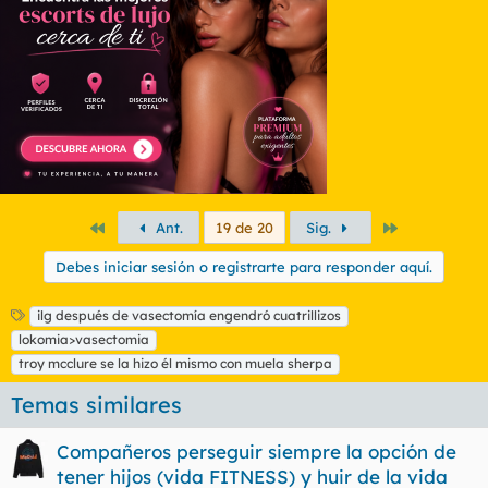
n
e
s
:
Primero
Último
Ant.
19 de 20
Sig.
Debes iniciar sesión o registrarte para responder aquí.
E
ilg después de vasectomía engendró cuatrillizos
t
lokomia>vasectomia
i
troy mcclure se la hizo él mismo con muela sherpa
q
u
Temas similares
e
t
Compañeros perseguir siempre la opción de
a
s
tener hijos (vida FITNESS) y huir de la vida