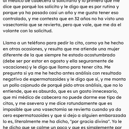
al médico de cabecera a solicitarlo y lo primero que me
dice que porqué los solicito y le digo que es por rutina y
porque ya ha pasado casi un año y me gusta tener eso
controlado, y me contesta que en 32 años no ha visto una
vasectomía que se revierta, pero que vale, que me da el
volante con la solicitud.
Llamo a un teléfono para pedir la cita, como ya he hecho
en otras ocasiones, y resulta que me atiende una mujer
diferente de la que siempre he estado acostumbrado
(debe ser por estar en agosto y ella seguramente de
vacaciones) y le digo que llamo para tener cita. Me
pregunta si ya me he hecho antes análisis con resultado
negativo de espermatozoides y le digo que sí, y me monta
un pollo cojonudo de porqué pido otros análisis, que no lo
entiende, que es absurdo, que es un gasto innecesario,
que mi médico de cabecera no puede darme ese tipo de
citas, y me asevera y me dice rotundamente que es
imposible que una vasectomía se revierta cuando ya da
cero espermatozoides y que si dejo a alguien embarazada
lo es, literalmente me ha dicho, "por gracia divina". Yo le
he dicho que se calme un poco y que es simplemente por