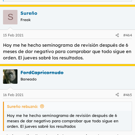
e
a
Sureño
c
S
c
Freak
i
o
n
15 Feb 2021
#464
e
s
Hoy me he hecho seminograma de revisión después de 6
:
meses de dar negativo para comprobar que todo sigue en
orden. El jueves sabré los resultados.
FordCapricornudo
Baneado
16 Feb 2021
#465
Sureño rebuznó:
Hoy me he hecho seminograma de revisión después de 6
meses de dar negativo para comprobar que todo sigue en
orden. El jueves sabré los resultados