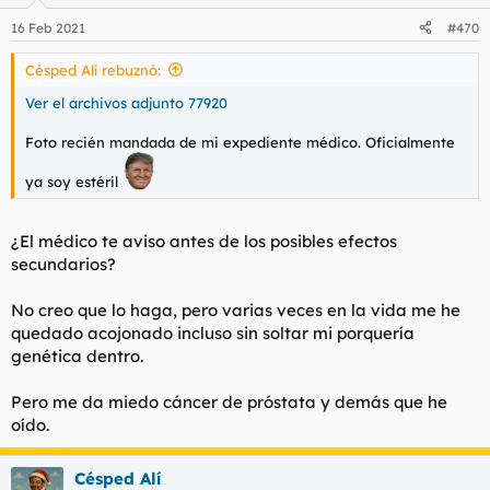
o
n
16 Feb 2021
#470
e
s
Césped Alí rebuznó:
:
Ver el archivos adjunto 77920
Foto recién mandada de mi expediente médico. Oficialmente
ya soy estéril
¿El médico te aviso antes de los posibles efectos
secundarios?
No creo que lo haga, pero varias veces en la vida me he
quedado acojonado incluso sin soltar mi porquería
genética dentro.
Pero me da miedo cáncer de próstata y demás que he
oído.
Césped Alí