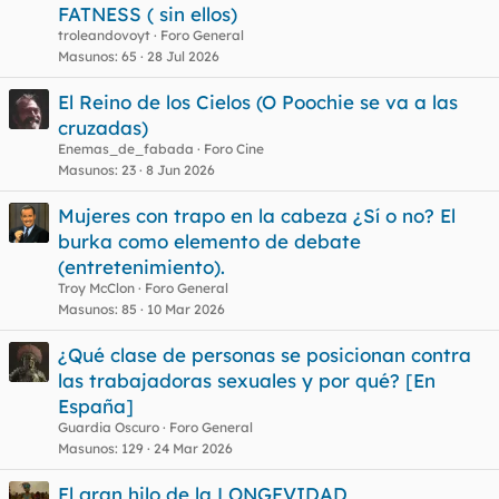
FATNESS ( sin ellos)
troleandovoyt
Foro General
Masunos
65
28 Jul 2026
El Reino de los Cielos (O Poochie se va a las
cruzadas)
Enemas_de_fabada
Foro Cine
Masunos
23
8 Jun 2026
Mujeres con trapo en la cabeza ¿Sí o no? El
burka como elemento de debate
(entretenimiento).
Troy McClon
Foro General
Masunos
85
10 Mar 2026
¿Qué clase de personas se posicionan contra
las trabajadoras sexuales y por qué? [En
España]
Guardia Oscuro
Foro General
Masunos
129
24 Mar 2026
El gran hilo de la LONGEVIDAD