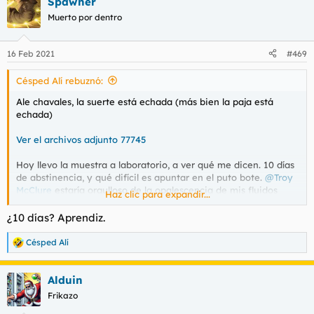
Spawner
c
c
Muerto por dentro
i
o
n
16 Feb 2021
#469
e
s
Césped Alí rebuznó:
:
Ale chavales, la suerte está echada (más bien la paja está
echada)
Ver el archivos adjunto 77745
Hoy llevo la muestra a laboratorio, a ver qué me dicen. 10 días
de abstinencia, y qué difícil es apuntar en el puto bote.
@Troy
McClure
estaría orgulloso de la opalescencia de mis fluidos
Haz clic para expandir...
(aunque en la foto parezca lo contrario)
¿10 días? Aprendiz.
Césped Alí
R
e
a
Alduin
c
c
Frikazo
i