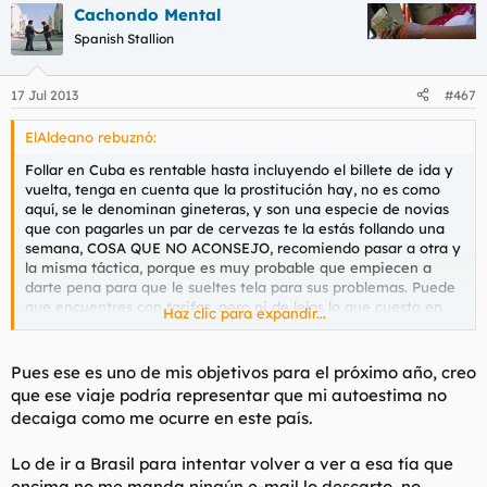
Cachondo Mental
Spanish Stallion
17 Jul 2013
#467
ElAldeano rebuznó:
Follar en Cuba es rentable hasta incluyendo el billete de ida y
vuelta, tenga en cuenta que la prostitución hay, no es como
aquí, se le denominan gineteras, y son una especie de novias
que con pagarles un par de cervezas te la estás follando una
semana, COSA QUE NO ACONSEJO, recomiendo pasar a otra y
la misma táctica, porque es muy probable que empiecen a
darte pena para que le sueltes tela para sus problemas. Puede
que encuentres con tarifas, pero ni de lejos lo que cuesta en
Haz clic para expandir...
España un polvo mal echo de 20minutos y un termina ya, que
me esperan más clientes.
Pues ese es uno de mis objetivos para el próximo año, creo
Yo le recomiendo que se vaya a esa isla y nos cuente su
que ese viaje podría representar que mi autoestima no
experiencia.
decaiga como me ocurre en este país.
Lo de ir a Brasil para intentar volver a ver a esa tía que
encima no me manda ningún e-mail lo descarto, no