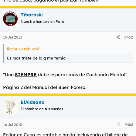
Tiboroski
Nuestro hombre en París
16 Jul 2013
#462
liachu69 rebuznó:
Es mas triste de lo q me temia
"
Uno
SIEMPRE
debe esperar más de Cachondo Mental
".
Página 2 del Manual del Buen Forero.
ElAldeano
El hombre de tus sueños
16 Jul 2013
#463
Follar en Cuba es rentable hasta incluyendo el billete de