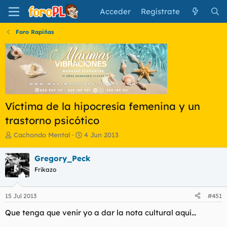
Acceder
Regístrate
Foro Rapiñas
Víctima de la hipocresía femenina y un
trastorno psicótico
I
F
Cachondo Mental
4 Jun 2013
n
e
i
c
Gregory_Peck
c
h
Frikazo
i
a
a
d
d
e
15 Jul 2013
#451
o
i
r
n
Que tenga que venir yo a dar la nota cultural aquí...
d
i
e
c