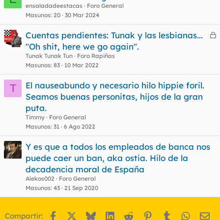
ensaladadeestacas
Foro General
Masunos
20
30 Mar 2024
Cuentas pendientes: Tunak y las lesbianas...
e
"Oh shit, here we go again".
r
Tunak Tunak Tun
Foro Rapiñas
r
Masunos
83
10 Mar 2022
El nauseabundo y necesario hilo hippie foril.
T
Seamos buenas personitas, hijos de la gran
o
puta.
Timmy
Foro General
Masunos
31
6 Ago 2022
Y es que a todos los empleados de banca nos
puede caer un ban, aka ostia. Hilo de la
decadencia moral de España
Alekos002
Foro General
Masunos
43
21 Sep 2020
Facebook
X
Bluesky
LinkedIn
Reddit
Pinterest
Tumblr
WhatsA
Em
Compartir: