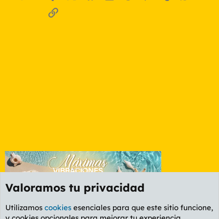
Enlace
Valoramos tu privacidad
Utilizamos
cookies
esenciales para que este sitio funcione,
y cookies opcionales para mejorar tu experiencia.
Foro Rapiñas