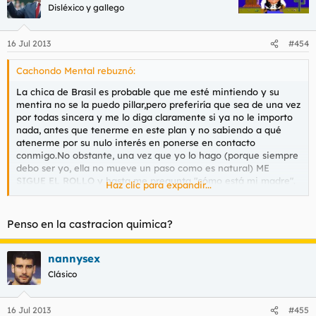
Disléxico y gallego
16 Jul 2013
#454
Cachondo Mental rebuznó:
La chica de Brasil es probable que me esté mintiendo y su
mentira no se la puedo pillar,pero preferiría que sea de una vez
por todas sincera y me lo diga claramente si ya no le importo
nada, antes que tenerme en este plan y no sabiendo a qué
atenerme por su nulo interés en ponerse en contacto
conmigo.No obstante, una vez que yo lo hago (porque siempre
debo ser yo, ella no mueve un paso como es natural) ME
SIGUE EL ROLLO y hasta me pregunta "cómo está mi madre".
Haz clic para expandir...
Claro que todos mentimos alguna vez.... y por lo general es por
miedo a la verdad o esas excusas sociales como responder
Penso en la castracion quimica?
estoy bien al saludo, apesar de que estás echo polvo.Pero hay
mentirosos tan patológicos que ya creen que los demás somos
tontos y nunca los pillaremos, son tan mentirosos que se creen
nannysex
sus mentiras.
Clásico
16 Jul 2013
#455