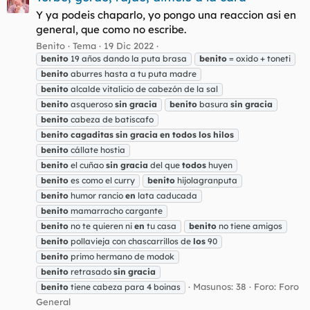
Y ya podeis chaparlo, yo pongo una reaccion asi en
general, que como no escribe.
Benito
Tema
19 Dic 2022
benito
19 años dando la puta brasa
benito
= oxido + toneti
benito
aburres hasta a tu puta madre
benito
alcalde vitalicio de cabezón de la sal
benito
asqueroso
sin
gracia
benito
basura
sin
gracia
benito
cabeza de batiscafo
benito
cagaditas
sin
gracia
en
todos
los
hilos
benito
cállate hostia
benito
el cuñao
sin
gracia
del que
todos
huyen
benito
es como el curry
benito
hijolagranputa
benito
humor rancio
en
lata caducada
benito
mamarracho cargante
benito
no te quieren ni
en
tu casa
benito
no tiene amigos
benito
pollavieja con chascarrillos de
los
90
benito
primo hermano de modok
benito
retrasado
sin
gracia
Masunos: 38
Foro:
Foro
benito
tiene cabeza para 4 boinas
General