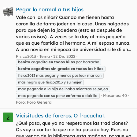
Pegar lo normal a tus hijos
Vale con los niños? Cuando me tienen hasta
coronilla de tanto joder en la casa. Unas nalgadas
para que dejen la jodedera (esto es después de
varios avisos) . A veces se la doy al más pequeño
que es que fastidia al hermano. A mi esposa nunca.
A una novia en mi época de universidad si le di un...
Fisico2013
Tema
12 Dic 2022
benito
cagadita
en
todos
hilos
por borracho
benito
cagaditas
sin
gracia
en
todos
los
hilos
fisico2013 mas pegar y menos postear maricon
más negro que fisico2013 y su mujer
max pegando a la hija del haba mientras se pajea
Masunos: 40
max pegando con su pene
en
fermo a dakilla
Foro:
Foro General
Vicisitudes de foreros. O fracachat.
2
¿Qué pasa, que ya no respetamos las tradiciones?
Os voy a contar lo que me ha pasado hoy. Pues no
que vengo de la biblioteca esta mañana, porque yo