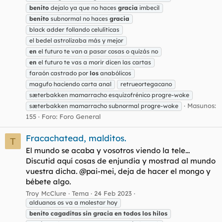
benito
dejalo ya que no haces
gracia
imbecil
benito
subnormal no haces
gracia
black adder follando celulíticas
el bedel astrolizaba más y mejor
en
el futuro te van a pasar cosas o quizás no
en
el futuro te vas a morir dicen las cartas
faraón castrado por
los
anabólicos
magufo haciendo carta anal
retrueortegacano
sæterbakken mamarracho esquizofrénico progre-woke
Masunos:
sæterbakken mamarracho subnormal progre-woke
155
Foro:
Foro General
Fracachatead, malditos.
T
El mundo se acaba y vosotros viendo la tele...
Discutid aquí cosas de enjundia y mostrad al mundo
vuestra dicha. @pai-mei, deja de hacer el mongo y
bébete algo.
Troy McClure
Tema
24 Feb 2023
alduanos os va a molestar hoy
benito
cagaditas
sin
gracia
en
todos
los
hilos