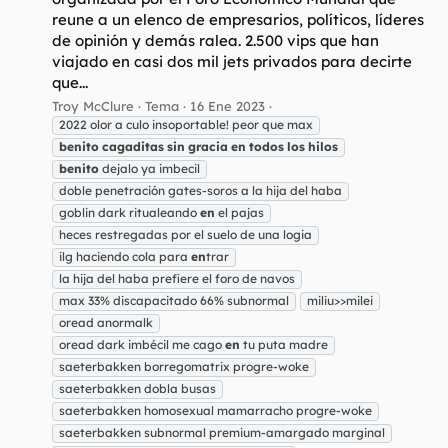
reune a un elenco de empresarios, políticos, líderes
de opinión y demás ralea. 2.500 vips que han
viajado en casi dos mil jets privados para decirte
que...
Troy McClure
Tema
16 Ene 2023
2022 olor a culo insoportable! peor que max
benito
cagaditas
sin
gracia
en
todos
los
hilos
benito
dejalo ya imbecil
doble penetración gates-soros a la hija del haba
goblin dark ritualeando
en
el pajas
heces restregadas por el suelo de una logia
ilg haciendo cola para
en
trar
la hija del haba prefiere el foro de navos
max 33% discapacitado 66% subnormal
miliu>>milei
oread anormalk
oread dark imbécil me cago
en
tu puta madre
saeterbakken borregomatrix progre-woke
saeterbakken dobla busas
saeterbakken homosexual mamarracho progre-woke
saeterbakken subnormal premium-amargado marginal