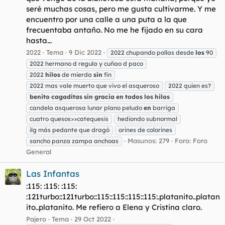
seré muchas cosas, pero me gusta cultivarme. Y me
encuentro por una calle a una puta a la que
frecuentaba antaño. No me he fijado en su cara
hasta...
2022
Tema
9 Dic 2022
2022 chupando pollas desde
los
90
2022 hermano d regula y cuñao d paco
2022
hilos
de mierda
sin
fin
2022 mas vale muerto que vivo el asqueroso
2022 quien es?
benito
cagaditas
sin
gracia
en
todos
los
hilos
candela asquerosa lunar plano peludo
en
barriga
cuatro quesos>>catequesis
hediondo subnormal
ilg más pedante que dragó
orines de colorines
Masunos: 279
Foro:
Foro
sancho panza zampa anchoas
General
Las Infantas
:115: :115: :115:
:121turbo::121turbo::115::115::115::115:.platanito..platan
ito..platanito. Me refiero a Elena y Cristina claro.
Pajero
Tema
29 Oct 2022