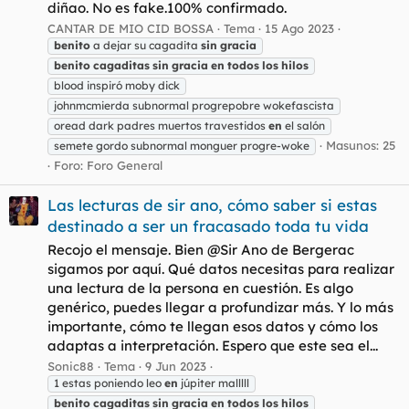
diñao. No es fake.100% confirmado.
CANTAR DE MIO CID BOSSA
Tema
15 Ago 2023
benito
a dejar su cagadita
sin
gracia
benito
cagaditas
sin
gracia
en
todos
los
hilos
blood inspiró moby dick
johnmcmierda subnormal progrepobre wokefascista
oread dark padres muertos travestidos
en
el salón
Masunos: 25
semete gordo subnormal monguer progre-woke
Foro:
Foro General
Las lecturas de sir ano, cómo saber si estas
destinado a ser un fracasado toda tu vida
Recojo el mensaje. Bien @Sir Ano de Bergerac
sigamos por aquí. Qué datos necesitas para realizar
una lectura de la persona en cuestión. Es algo
genérico, puedes llegar a profundizar más. Y lo más
importante, cómo te llegan esos datos y cómo los
adaptas a interpretación. Espero que este sea el...
Sonic88
Tema
9 Jun 2023
1 estas poniendo leo
en
júpiter malllll
benito
cagaditas
sin
gracia
en
todos
los
hilos