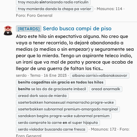
troy mcculo
sin
tonizando radio raticulín
Masunos: 114
troy mcmierda dando la chapa pa variar
Foro:
Foro General
Serdo busca compi de piso
[RETARDS]
Abro este hilo sin expectativa alguna. No creo que
vaya a tener recorrido, lo dejaré abandonado a
medias (a medias o sin empezar) y seguramente sea
peor que la mierda. Tengo un aspirante teleco indio,
un iraní que va mal de pasta y parece que acaba de
llegar de una guerra (le faltan los tics...
serdo
Tema
16 Ene 2023
albano carrisi>>albanokosovar
benito
cagaditas
sin
gracia
en
todos
los
hilos
benito
se las da de graciosete imbecil
oread anormalk
oread dark saco de mierda
saeterbakken homosexual mamarracho progre-woke
saeterbakken subnormal premium-amargado marginal
sandokan begins progre-woke subnormal premium
serdo comprate la carne
en
el super hijoputa
Masunos: 172
Foro:
serdo violador buscando carne fresca
Foro General