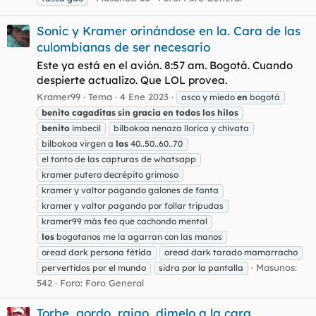
Sonic y Kramer orinándose en la. Cara de las
culombianas de ser necesario
Este ya está en el avión. 8:57 am. Bogotá. Cuando
despierte actualizo. Que LOL provea.
Kramer99
Tema
4 Ene 2023
asco y miedo
en
bogotá
benito
cagaditas
sin
gracia
en
todos
los
hilos
benito
imbecil
bilbokoa nenaza llorica y chivata
bilbokoa virgen a
los
40..50..60..70
el tonto de las capturas de whatsapp
kramer putero decrépito grimoso
kramer y valtor pagando galones de fanta
kramer y valtor pagando por follar tripudas
kramer99 más feo que cachondo mental
los
bogotanos me la agarran con las manos
oread dark persona fétida
oread dark tarado mamarracho
Masunos:
pervertidos por el mundo
sidra por la pantalla
542
Foro:
Foro General
Torbe, gordo, rajao, dimelo a la cara