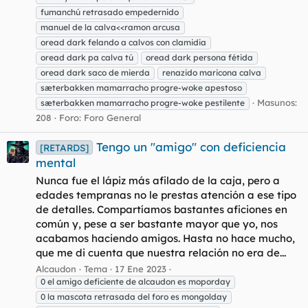
fumanchú retrasado empedernido
manuel de la calva<<ramon arcusa
oread dark felando a calvos con clamidia
oread dark pa calva tú
oread dark persona fétida
oread dark saco de mierda
renazido maricona calva
sæterbakken mamarracho progre-woke apestoso
Masunos:
sæterbakken mamarracho progre-woke pestilente
208
Foro:
Foro General
Tengo un "amigo" con deficiencia
[RETARDS]
mental
Nunca fue el lápiz más afilado de la caja, pero a
edades tempranas no le prestas atención a ese tipo
de detalles. Compartíamos bastantes aficiones en
común y, pese a ser bastante mayor que yo, nos
acabamos haciendo amigos. Hasta no hace mucho,
que me di cuenta que nuestra relación no era de...
Alcaudon
Tema
17 Ene 2023
0 el amigo deficiente de alcaudon es moporday
0 la mascota retrasada del foro es mongolday