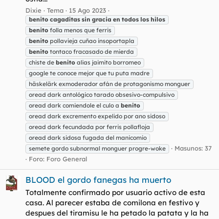
Dixie
Tema
15 Ago 2023
benito
cagaditas
sin
gracia
en
todos
los
hilos
benito
folla menos que ferris
benito
pollavieja cuñao insoportapla
benito
tontaco fracasado de mierda
chiste de
benito
alias jaimito borromeo
google te conoce mejor que tu puta madre
häskelärk exmoderador afán de protagonismo monguer
oread dark antológico tarado obsesivo-compulsivo
oread dark comiendole el culo a
benito
oread dark excremento expelido por ano sidoso
oread dark fecundada por ferris pollafloja
oread dark sidosa fugada del manicomio
Masunos: 37
semete gordo subnormal monguer progre-woke
Foro:
Foro General
BLOOD el gordo fanegas ha muerto
Totalmente confirmado por usuario activo de esta
casa. Al parecer estaba de comilona en festivo y
despues del tiramisu le ha petado la patata y la ha