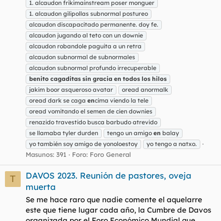
1. alcaudon frikimainstream poser monguer
1. alcaudon gilipollas subnormal postureo
alcaudon discapacitado permanente. doy fe.
alcaudon jugando al teto con un downie
alcaudon robandole paguita a un retra
alcaudon subnormal de subnormales
alcaudon subnormal profundo irrecuperable
benito
cagaditas
sin
gracia
en
todos
los
hilos
jakim boor asqueroso avatar
oread anormalk
oread dark se caga
en
cima viendo la tele
oread vomitando el semen de cien downies
renazido travestido busca barbudo atrevido
se llamaba tyler durden
tengo un amigo
en
balay
yo también soy amigo de yonoloestoy
yo tengo a natxo.
Masunos: 391
Foro:
Foro General
DAVOS 2023. Reunión de pastores, oveja
T
muerta
Se me hace raro que nadie comente el aquelarre
este que tiene lugar cada año, la Cumbre de Davos
organizada por el Foro Económico Mundial que