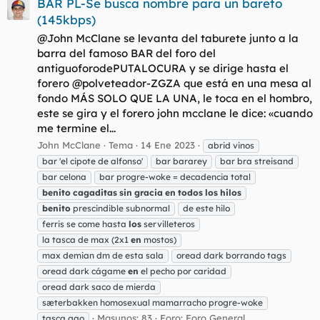
BAR PL-Se busca nombre para un bareto
(145kbps)
@John McClane se levanta del taburete junto a la
barra del famoso BAR del foro del
antiguoforodePUTALOCURA y se dirige hasta el
forero @polveteador-ZGZA que está en una mesa al
fondo MÁS SOLO QUE LA UNA, le toca en el hombro,
este se gira y el forero john mcclane le dice: «cuando
me termine el...
John McClane
Tema
14 Ene 2023
abrid vinos
bar 'el cipote de alfonso'
bar bararey
bar bra streisand
bar celona
bar progre-woke = decadencia total
benito
cagaditas
sin
gracia
en
todos
los
hilos
benito
prescindible subnormal
de este hilo
ferris se come hasta
los
servilleteros
la tasca de max (2x1
en
mostos)
max demian dm de esta sala
oread dark borrando tags
oread dark cágame
en
el pecho por caridad
oread dark saco de mierda
sæterbakken homosexual mamarracho progre-woke
Masunos: 83
Foro:
Foro General
tasca gao