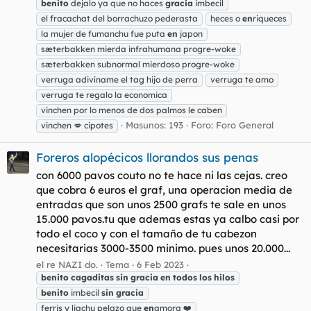
benito
dejalo ya que no haces
gracia
imbecil
el fracachat del borrachuzo pederasta
heces o
en
riqueces
la mujer de fumanchu fue puta
en
japon
sæterbakken mierda infrahumana progre-woke
sæterbakken subnormal mierdoso progre-woke
verruga adivíname el tag hijo de perra
verruga te amo
verruga te regalo la economica
vinchen por lo menos de dos palmos le caben
Masunos: 193
Foro:
Foro General
vinchen 💋 cipotes
Foreros alopécicos llorandos sus penas
con 6000 pavos couto no te hace ni las cejas. creo
que cobra 6 euros el graf, una operacion media de
entradas que son unos 2500 grafs te sale en unos
15.000 pavos.tu que ademas estas ya calbo casi por
todo el coco y con el tamaño de tu cabezon
necesitarias 3000-3500 minimo. pues unos 20.000...
el re NAZI do.
Tema
6 Feb 2023
benito
cagaditas
sin
gracia
en
todos
los
hilos
benito
imbecil
sin
gracia
ferris y liachu pelazo que
en
amora ❤️