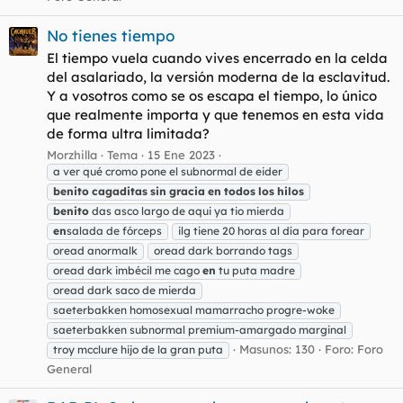
No tienes tiempo
El tiempo vuela cuando vives encerrado en la celda
del asalariado, la versión moderna de la esclavitud.
Y a vosotros como se os escapa el tiempo, lo único
que realmente importa y que tenemos en esta vida
de forma ultra limitada?
Morzhilla
Tema
15 Ene 2023
a ver qué cromo pone el subnormal de eider
benito
cagaditas
sin
gracia
en
todos
los
hilos
benito
das asco largo de aqui ya tio mierda
en
salada de fórceps
ilg tiene 20 horas al día para forear
oread anormalk
oread dark borrando tags
oread dark imbécil me cago
en
tu puta madre
oread dark saco de mierda
saeterbakken homosexual mamarracho progre-woke
saeterbakken subnormal premium-amargado marginal
Masunos: 130
Foro:
Foro
troy mcclure hijo de la gran puta
General