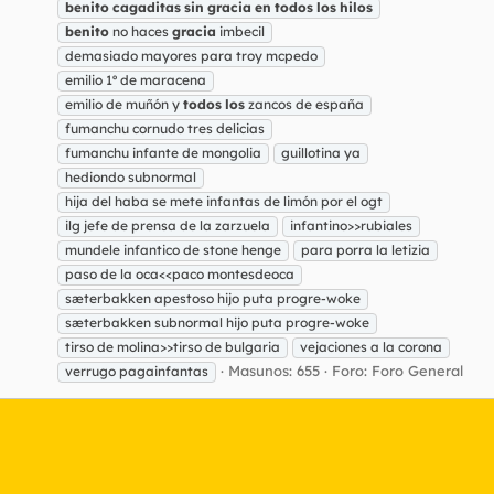
benito
cagaditas
sin
gracia
en
todos
los
hilos
benito
no haces
gracia
imbecil
demasiado mayores para troy mcpedo
emilio 1º de maracena
emilio de muñón y
todos
los
zancos de españa
fumanchu cornudo tres delicias
fumanchu infante de mongolia
guillotina ya
hediondo subnormal
hija del haba se mete infantas de limón por el ogt
ilg jefe de prensa de la zarzuela
infantino>>rubiales
mundele infantico de stone henge
para porra la letizia
paso de la oca<<paco montesdeoca
sæterbakken apestoso hijo puta progre-woke
sæterbakken subnormal hijo puta progre-woke
tirso de molina>>tirso de bulgaria
vejaciones a la corona
Masunos: 655
Foro:
Foro General
verrugo pagainfantas