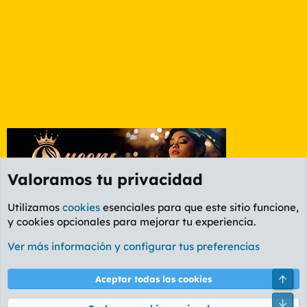
Valoramos tu privacidad
Utilizamos
cookies
esenciales para que este sitio funcione,
y cookies opcionales para mejorar tu experiencia.
Etiquetas
Ver más información y configurar tus preferencias
Cookies
PL OLDSTYLE AMARILLO
Cambiar fuente
Español (ES)
Arri
Aceptar todas las cookies
Contáctanos
Términos y reglas
Política de privacidad
Ayuda
R
Pie
S