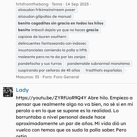
hitsfromthebong
Tema
14 Sep 2023
alcaudon frikimainstream poser
alcaudon gilipollas de manual
benito
cagaditas
sin
gracia
en
todos
los
hilos
benito
imbecil dejalo ya que no haces
gracia
copiona de lauren southern
delincuentes fantaseando con indasec
insustanciales comiendo la polla a hftb
maleante pero no te da por las zanjas
pandefacha y sus turras
pandemolde subnormal monotema
suspirando por señoras de 45 años
tradthots españolas
Masunos: 33
Foro:
Foro General
Lady
https://youtu.be/ZYRfUoR9Q4Y Abre hilo. Empiezo a
pensar que realmente algo no va bien, no sé si en mi
perola o en lo que se supone es la realidad. Lo
barruntaba a nivel personal desde hace
aproximadamente un par de años. Mi vida dió un
vuelco con temas que os suda la polla saber. Pero
ostia...