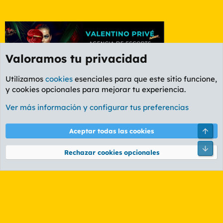
Valoramos tu privacidad
Utilizamos
cookies
esenciales para que este sitio funcione,
y cookies opcionales para mejorar tu experiencia.
Manfloros, mancuernas y velocípedos
Ver más información y configurar tus preferencias
Cookies
PL OLDSTYLE AMARILLO
Cambiar fuente
Español (ES)
Arri
Aceptar todas las cookies
Contáctanos
Términos y reglas
Política de privacidad
Ayuda
R
Pie
S
Rechazar cookies opcionales
S
®
Community platform by XenForo
© 2010-2026 XenForo Ltd.