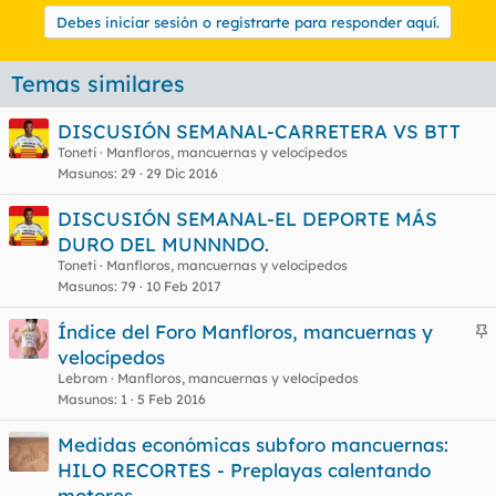
Debes iniciar sesión o registrarte para responder aquí.
Temas similares
DISCUSIÓN SEMANAL-CARRETERA VS BTT
Toneti
Manfloros, mancuernas y velocípedos
Masunos
29
29 Dic 2016
DISCUSIÓN SEMANAL-EL DEPORTE MÁS
DURO DEL MUNNNDO.
Toneti
Manfloros, mancuernas y velocípedos
Masunos
79
10 Feb 2017
Índice del Foro Manfloros, mancuernas y
n
velocípedos
c
Lebrom
Manfloros, mancuernas y velocípedos
l
Masunos
1
5 Feb 2016
Medidas económicas subforo mancuernas:
HILO RECORTES - Preplayas calentando
o
motores