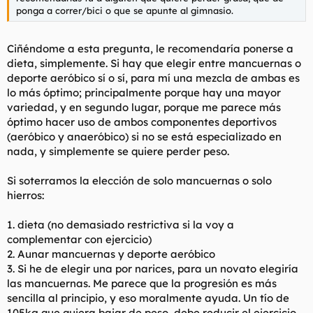
t
o
ponga a correr/bici o que se apunte al gimnasio.
e
m
a
Ciñéndome a esta pregunta, le recomendaría ponerse a
dieta, simplemente. Si hay que elegir entre mancuernas o
deporte aeróbico sí o sí, para mí una mezcla de ambas es
lo más óptimo; principalmente porque hay una mayor
variedad, y en segundo lugar, porque me parece más
óptimo hacer uso de ambos componentes deportivos
(aeróbico y anaeróbico) si no se está especializado en
nada, y simplemente se quiere perder peso.
Si soterramos la elección de solo mancuernas o solo
hierros:
1. dieta (no demasiado restrictiva si la voy a
complementar con ejercicio)
2. Aunar mancuernas y deporte aeróbico
3. Si he de elegir una por narices, para un novato elegiría
las mancuernas. Me parece que la progresión es más
sencilla al principio, y eso moralmente ayuda. Un tío de
105kg que quiera bajar de peso, debe reducir el ejercicio