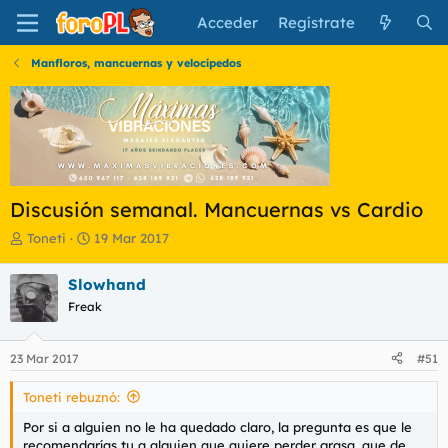
Acceder
Regístrate
Manfloros, mancuernas y velocípedos
Discusión semanal. Mancuernas vs Cardio
I
F
Toneti
19 Mar 2017
n
e
i
c
Slowhand
c
h
Freak
i
a
a
d
d
e
23 Mar 2017
#51
o
i
r
n
Toneti rebuznó:
d
i
e
c
Por si a alguien no le ha quedado claro, la pregunta es que le
l
i
recomendarías tu a alguien que quiere perder grasa, que de