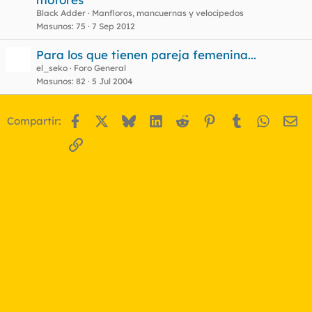
Black Adder
Manfloros, mancuernas y velocípedos
Masunos
75
7 Sep 2012
Para los que tienen pareja femenina...
el_seko
Foro General
Masunos
82
5 Jul 2004
Facebook
X
Bluesky
LinkedIn
Reddit
Pinterest
Tumblr
WhatsA
Em
Compartir:
Enlace