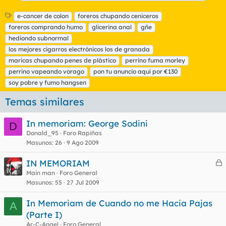
E
e-cancer de colon
foreros chupando ceniceros
t
foreros comprando humo
glicerina anal
gñe
i
hediondo subnormal
q
los mejores cigarros electrónicos los de granada
u
maricas chupando penes de plástico
e
perrino fuma morley
t
perrino vapeando vorago
pon tu anuncio aquí por €130
a
soy pobre y fumo hangsen
s
Temas similares
In memoriam: George Sodini
D
Donald_95
Foro Rapiñas
Masunos
26
9 Ago 2009
IN MEMORIAM
e
Main man
Foro General
Masunos
55
27 Jul 2009
r
r
In Memoriam de Cuando no me Hacia Pajas
A
(Parte I)
Ar-C-Angel
Foro General
o