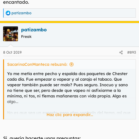
encantado.
patizambo
R
e
a
patizambo
c
c
Freak
i
o
n
8 Oct 2019
#893
e
s
SacarinaConManteca rebuznó:
:
Yo me metía entre pecho y espalda dos paquetes de Chester
cada día. Fue empezar a vapear y al carajo el tabaco. Que
vapear también puede ser malo? Pues seguro. Inocuo y sano
no tiene que ser, pero desde que vapeo ni asfixiarme a la
mínima, ni tos, ni flemas mañaneras con vida propia. Algo es
algo...
No es que sea un experto, pero algo controlo del tema, así que
Haz clic para expandir...
si tenéis alguna duda que pueda solucionaros estaré
encantado.
Sí, quería hacerte unas preguntas: