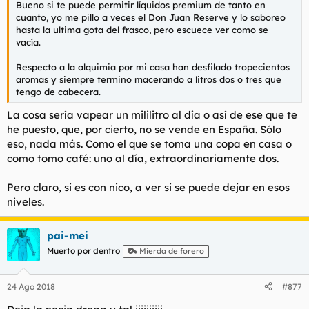
Bueno si te puede permitir líquidos premium de tanto en
l
i
cuanto, yo me pillo a veces el Don Juan Reserve y lo saboreo
t
o
hasta la ultima gota del frasco, pero escuece ver como se
e
vacía.
m
a
Respecto a la alquimia por mi casa han desfilado tropecientos
aromas y siempre termino macerando a litros dos o tres que
tengo de cabecera.
La cosa sería vapear un mililitro al día o así de ese que te
he puesto, que, por cierto, no se vende en España. Sólo
eso, nada más. Como el que se toma una copa en casa o
como tomo café: uno al día, extraordinariamente dos.
Pero claro, si es con nico, a ver si se puede dejar en esos
niveles.
pai-mei
Muerto por dentro
Mierda de forero
24 Ago 2018
#877