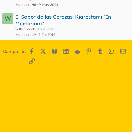
Masunos
96
9 May 2006
El Sabor de las Cerezas: Kiarostami "In
W
Memoriam"
willy croock
Foro Cine
Masunos
19
6 Jul 2016
Facebook
X
Bluesky
LinkedIn
Reddit
Pinterest
Tumblr
WhatsA
Em
Compartir:
Enlace