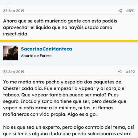
o
n
22 Sep 2019
#891
e
s
Ahora que se está muriendo gente con esto podéis
:
aprovechar el líquido que no hayáis usado como
insecticida.
SacarinaConManteca
Aborto de Forero
22 Sep 2019
#892
Yo me metía entre pecho y espalda dos paquetes de
Chester cada día. Fue empezar a vapear y al carajo el
tabaco. Que vapear también puede ser malo? Pues
seguro. Inocuo y sano no tiene que ser, pero desde que
vapeo ni asfixiarme a la mínima, ni tos, ni flemas
mañaneras con vida propia. Algo es algo...
No es que sea un experto, pero algo controlo del tema, así
que si tenéis alguna duda que pueda solucionaros estaré