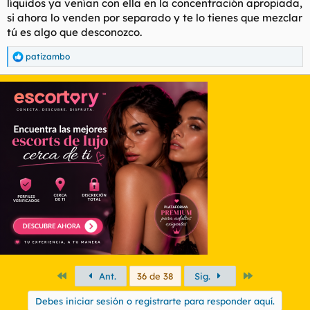
líquidos ya venían con ella en la concentración apropiada,
si ahora lo venden por separado y te lo tienes que mezclar
tú es algo que desconozco.
patizambo
R
e
a
c
c
i
o
n
e
s
:
Primero
Último
Ant.
36 de 38
Sig.
Debes iniciar sesión o registrarte para responder aquí.