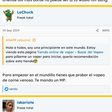
LeChuck
Freak total
19 Sep 2019
#890
ANA99 rebuznó:
Hola a todos, soy una principiante en este mundo. Estoy
viendo esta página
Tienda online de vaper – Bazar del Vapeo
para pillarme un vaper para iniciar, quería recomendación
sobre esta tienda
Para empezar en el mundillo tienes que probar el vapeo
de carne venosa. Te mando un MP.
serdo
R
e
a
iskariote
c
c
Freak total
i