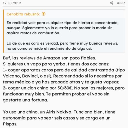
n
12 Jul 2019
#883
e
s
Cenobita rebuznó:
:
En realidad vale para cualquier tipo de hierba o concentrado,
aunque lógicamente yo lo querría para probar la maría sin
aspirar restos de combustión.
Lo de que es caro es verdad, pero tiene muy buenas reviews,
no sé como se mide el rendimiento de algo así.
Buf, las reviews de Amazon son poco fiables.
Si quieres un vapo para yerba, tienes dos opciones:
1- coger aparatos caros pero de calidad contrastada (tipo
Volcano, Davinci, o así). Recomendado si lo necesitas por
tema médico o ya has probado otros y te gusta vapear.
2- coger un clon chino por 50/60€. No son los mejores, pero
funcionan muy bien. Te permiten probar el vapo sin
gastarte una fortuna.
Yo uso uno chino, un Airis Nokiva. Funciona bien, tiene
autonomía para vapear seis cazos y se carga en un
Pispas.