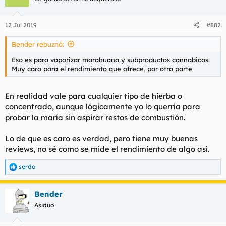
12 Jul 2019
#882
Bender rebuznó:
Eso es para vaporizar marahuana y subproductos cannabicos.
Muy caro para el rendimiento que ofrece, por otra parte
En realidad vale para cualquier tipo de hierba o
concentrado, aunque lógicamente yo lo querría para
probar la maría sin aspirar restos de combustión.
Lo de que es caro es verdad, pero tiene muy buenas
reviews, no sé como se mide el rendimiento de algo así.
serdo
R
e
a
Bender
c
c
Asiduo
i
o