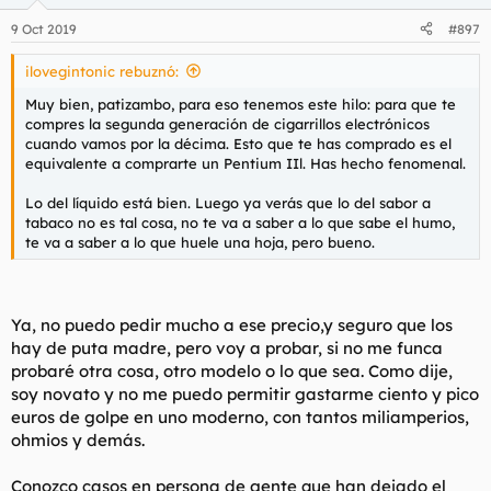
o
n
9 Oct 2019
#897
e
s
ilovegintonic rebuznó:
:
Muy bien, patizambo, para eso tenemos este hilo: para que te
compres la segunda generación de cigarrillos electrónicos
cuando vamos por la décima. Esto que te has comprado es el
equivalente a comprarte un Pentium IIl. Has hecho fenomenal.
Lo del líquido está bien. Luego ya verás que lo del sabor a
tabaco no es tal cosa, no te va a saber a lo que sabe el humo,
te va a saber a lo que huele una hoja, pero bueno.
Ya, no puedo pedir mucho a ese precio,y seguro que los
hay de puta madre, pero voy a probar, si no me funca
probaré otra cosa, otro modelo o lo que sea. Como dije,
soy novato y no me puedo permitir gastarme ciento y pico
euros de golpe en uno moderno, con tantos miliamperios,
ohmios y demás.
Conozco casos en persona de gente que han dejado el