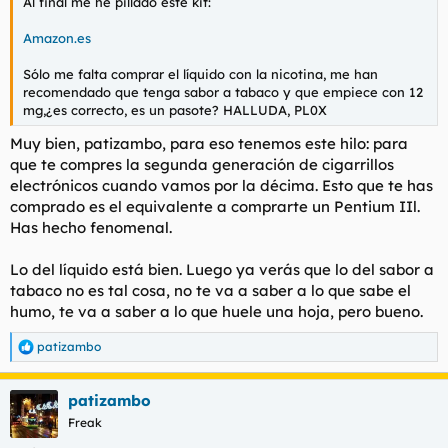
Al final me he pillado este kit:
Amazon.es
Sólo me falta comprar el líquido con la nicotina, me han
recomendado que tenga sabor a tabaco y que empiece con 12
mg,¿es correcto, es un pasote? HALLUDA, PL0X
Muy bien, patizambo, para eso tenemos este hilo: para
que te compres la segunda generación de cigarrillos
electrónicos cuando vamos por la décima. Esto que te has
comprado es el equivalente a comprarte un Pentium IIl.
Has hecho fenomenal.
Lo del líquido está bien. Luego ya verás que lo del sabor a
tabaco no es tal cosa, no te va a saber a lo que sabe el
humo, te va a saber a lo que huele una hoja, pero bueno.
patizambo
R
e
a
patizambo
c
c
Freak
i