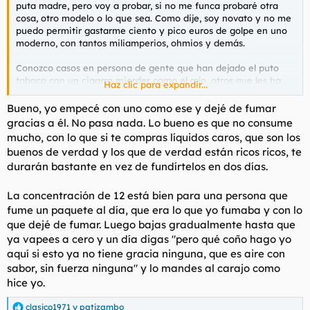
puta madre, pero voy a probar, si no me funca probaré otra
cosa, otro modelo o lo que sea. Como dije, soy novato y no me
puedo permitir gastarme ciento y pico euros de golpe en uno
moderno, con tantos miliamperios, ohmios y demás.
Conozco casos en persona de gente que han dejado el puto
tabaco con un cigarro mierder como el mío, otros que les ha
Haz clic para expandir...
costado un año y gastándose un buen dinero en varios
modelos, lo que he hecho es un poco lotería, pero tengo que
Bueno, yo empecé con uno como ese y dejé de fumar
arriesgarme. Lo del líquido con sabor a tabaco, claro, no va a
gracias a él. No pasa nada. Lo bueno es que no consume
ser la ostia, pero sí se agradece que al menos la experiencia
mucho, con lo que si te compras líquidos caros, que son los
sea lo más parecida posible y no se sufra por el mono.
buenos de verdad y los que de verdad están ricos ricos, te
durarán bastante en vez de fundírtelos en dos días.
@ilovegintonic
, ahora que te pillo aquí,¿qué cantidad de
nicotina en líquido recomiendas para un fumador empedernido
(+de 20 años de fumador)?
La concentración de 12 está bien para una persona que
fume un paquete al día, que era lo que yo fumaba y con lo
que dejé de fumar. Luego bajas gradualmente hasta que
ya vapees a cero y un día digas "pero qué coño hago yo
aquí si esto ya no tiene gracia ninguna, que es aire con
sabor, sin fuerza ninguna" y lo mandes al carajo como
hice yo.
clasico1971
y
patizambo