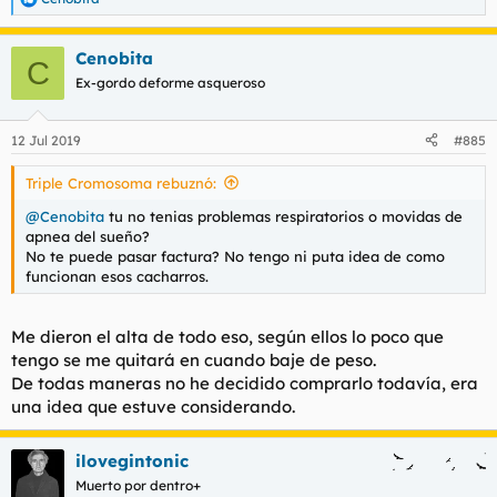
R
e
a
Cenobita
c
C
c
Ex-gordo deforme asqueroso
i
o
n
12 Jul 2019
#885
e
s
Triple Cromosoma rebuznó:
:
@Cenobita
tu no tenias problemas respiratorios o movidas de
apnea del sueño?
No te puede pasar factura? No tengo ni puta idea de como
funcionan esos cacharros.
Me dieron el alta de todo eso, según ellos lo poco que
tengo se me quitará en cuando baje de peso.
De todas maneras no he decidido comprarlo todavía, era
una idea que estuve considerando.
ilovegintonic
Muerto por dentro+