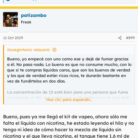
R
e
a
patizambo
c
c
Freak
i
o
n
11 Oct 2019
#899
e
s
ilovegintonic rebuznó:
:
Bueno, yo empecé con uno como ese y dejé de fumar gracias
a él. No pasa nada. Lo bueno es que no consume mucho, con lo
que si te compras líquidos caros, que son los buenos de verdad
y los que de verdad están ricos ricos, te durarán bastante en
vez de fundírtelos en dos días.
La concentración de 12 está bien para una persona que fume
un paquete al día, que era lo que yo fumaba y con lo que dejé
Haz clic para expandir...
de fumar. Luego bajas gradualmente hasta que ya vapees a
cero y un día digas "pero qué coño hago yo aquí si esto ya no
tiene gracia ninguna, que es aire con sabor, sin fuerza
Bueno, pues ya me llegó el kit de vapeo, ahora sólo me
ninguna" y lo mandes al carajo como hice yo.
falta el líquido con nicotina, he estado leyendo el hilo y no
tengo ni idea de cómo hacer la mezcla de líquido sin
nicotina y el que lleva nicotina, el tanque tiene 1,6 ml de