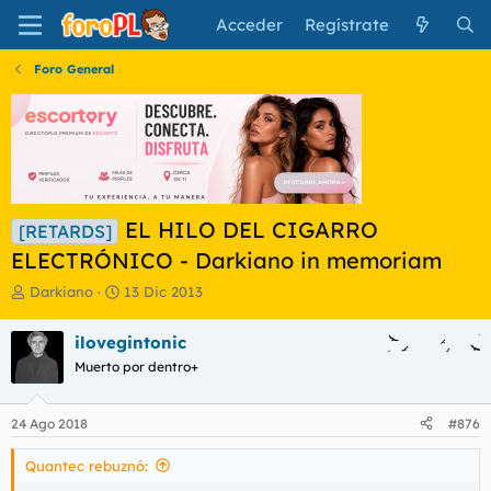
Acceder
Regístrate
Foro General
EL HILO DEL CIGARRO
[RETARDS]
ELECTRÓNICO - Darkiano in memoriam
I
F
Darkiano
13 Dic 2013
n
e
i
c
ilovegintonic
c
h
Muerto por dentro+
i
a
a
d
d
e
24 Ago 2018
#876
o
i
r
n
Quantec rebuznó:
d
i
e
c