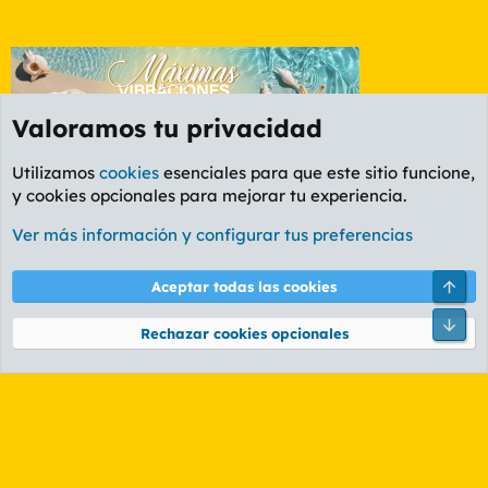
Valoramos tu privacidad
Utilizamos
cookies
esenciales para que este sitio funcione,
y cookies opcionales para mejorar tu experiencia.
Foro General
Ver más información y configurar tus preferencias
Cookies
PL OLDSTYLE AMARILLO
Cambiar fuente
Español (ES)
Arri
Aceptar todas las cookies
Contáctanos
Términos y reglas
Política de privacidad
Ayuda
R
Pie
S
Rechazar cookies opcionales
S
®
Community platform by XenForo
© 2010-2026 XenForo Ltd.