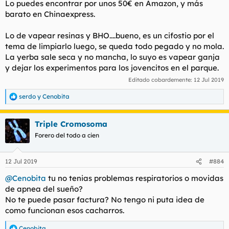
Lo puedes encontrar por unos 50€ en Amazon, y más
barato en Chinaexpress.
Lo de vapear resinas y BHO....bueno, es un cifostio por el
tema de limpiarlo luego, se queda todo pegado y no mola.
La yerba sale seca y no mancha, lo suyo es vapear ganja
y dejar los experimentos para los jovencitos en el parque.
Editado cobardemente:
12 Jul 2019
serdo
y
Cenobita
R
e
a
Triple Cromosoma
c
c
Forero del todo a cien
i
o
n
12 Jul 2019
#884
e
s
@Cenobita
tu no tenias problemas respiratorios o movidas
:
de apnea del sueño?
No te puede pasar factura? No tengo ni puta idea de
como funcionan esos cacharros.
Cenobita