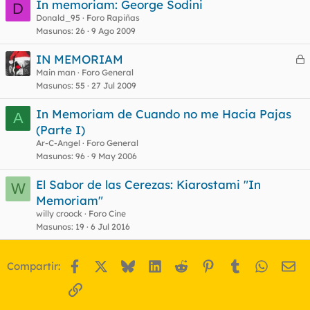
In memoriam: George Sodini
D
Donald_95
Foro Rapiñas
Masunos
26
9 Ago 2009
IN MEMORIAM
e
Main man
Foro General
Masunos
55
27 Jul 2009
r
r
In Memoriam de Cuando no me Hacia Pajas
A
(Parte I)
Ar-C-Angel
Foro General
o
Masunos
96
9 May 2006
El Sabor de las Cerezas: Kiarostami "In
W
Memoriam"
willy croock
Foro Cine
Masunos
19
6 Jul 2016
Facebook
X
Bluesky
LinkedIn
Reddit
Pinterest
Tumblr
WhatsA
Em
Compartir:
Enlace