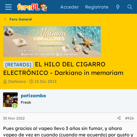
Acceder
Regístrate
Foro General
EL HILO DEL CIGARRO
[RETARDS]
ELECTRÓNICO - Darkiano in memoriam
I
F
Darkiano
13 Dic 2013
n
e
i
c
patizambo
c
h
Freak
i
a
a
d
d
e
30 Nov 2022
#926
o
i
r
n
Pues gracias al vapeo llevo 3 años sin fumar, y ahora
d
i
vapeo de vez en cuando (cuando me acuerdo) por gusto y
e
c