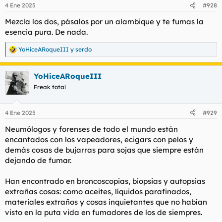
4 Ene 2025
#928
Mezcla los dos, pásalos por un alambique y te fumas la
esencia pura. De nada.
YoHiceARoqueIII
y
serdo
R
e
a
YoHiceARoqueIII
c
c
Freak total
i
o
n
4 Ene 2025
#929
e
s
Neumólogos y forenses de todo el mundo están
:
encantados con los vapeadores, ecigars con pelos y
demás cosas de bujarras para sojas que siempre están
dejando de fumar.
Han encontrado en broncoscopias, biopsias y autopsias
extrañas cosas: como aceites, líquidos parafinados,
materiales extraños y cosas inquietantes que no habían
visto en la puta vida en fumadores de los de siempres.