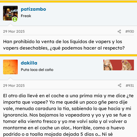
patizambo
Freak
29 Mar 2025
#930
Han prohibido la venta de los líquidos de vapers y los
vapers desechables, ¿qué podemos hacer al respecto?
dakilla
Puta loca del coño
29 Mar 2025
#931
El otro día llevé en el coche a una prima mía y me dice ¿te
importa que vapee? Yo me quedé un poco gñe pero dije
vale, menuda caradura la tía, sabiendo lo que hacía y mi
ignorancia. Nos bajamos la vapeadora y yo y ya se fue a
tomar ella viento fresco y yo me volví sola y al volver a
montarme en el coche un olor... Horrible, como a huevo
podrido o a toalla mojada dejada 5 días o... Ni sé