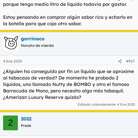
porque tengo medio litro de líquido todavía por gastar.
l
i
t
o
e
Estoy pensando en comprar algún sabor rico y echarlo en
m
la botella para que coja otro sabor.
a
gorrinaco
Novato de mierda
4 Ene 2025
#927
¿Alguien ha conseguido por fin un líquido que se aproxime
al tabacazo de verdad? De momento he probado 2
líquidos, uno llamado Nutty de BOMBO y otro el famoso
Barracuda de Mono, pero necesito algo más tabaquil.
¿Amerizan Luxury Reserve quizás?
Editado cobardemente:
4 Ene 2025
2022
2
Freak