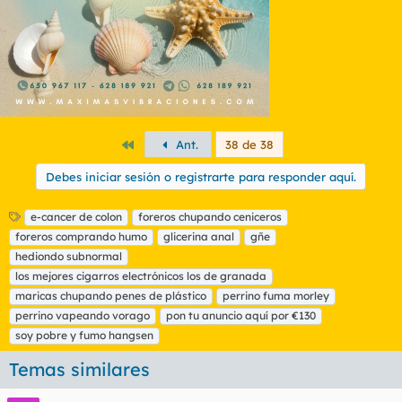
Primero
Ant.
38 de 38
Debes iniciar sesión o registrarte para responder aquí.
E
e-cancer de colon
foreros chupando ceniceros
t
foreros comprando humo
glicerina anal
gñe
i
hediondo subnormal
q
los mejores cigarros electrónicos los de granada
u
maricas chupando penes de plástico
e
perrino fuma morley
t
perrino vapeando vorago
pon tu anuncio aquí por €130
a
soy pobre y fumo hangsen
s
Temas similares