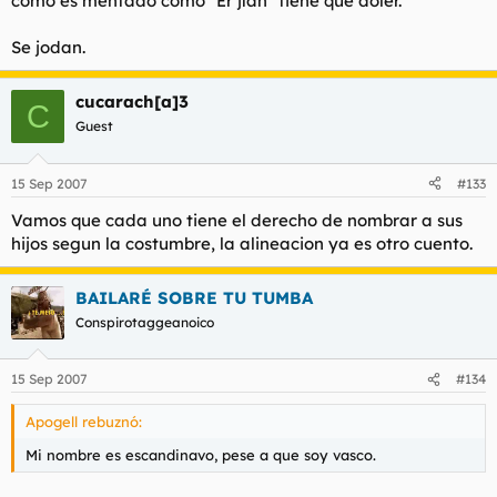
como es mentado como "Er jían" tiene que doler.
Se jodan.
cucarach[a]3
C
Guest
15 Sep 2007
#133
Vamos que cada uno tiene el derecho de nombrar a sus
hijos segun la costumbre, la alineacion ya es otro cuento.
BAILARÉ SOBRE TU TUMBA
Conspirotaggeanoico
15 Sep 2007
#134
Apogell rebuznó:
Mi nombre es escandinavo, pese a que soy vasco.