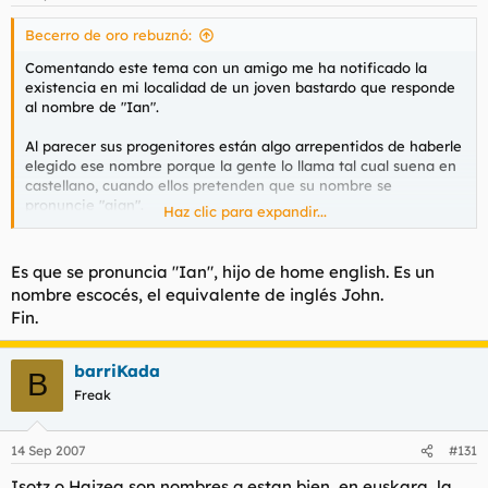
Becerro de oro rebuznó:
Comentando este tema con un amigo me ha notificado la
existencia en mi localidad de un joven bastardo que responde
al nombre de "Ian".
Al parecer sus progenitores están algo arrepentidos de haberle
elegido ese nombre porque la gente lo llama tal cual suena en
castellano, cuando ellos pretenden que su nombre se
pronuncie "aian".
Haz clic para expandir...
Se jodan.
Es que se pronuncia "Ian", hijo de home english. Es un
nombre escocés, el equivalente de inglés John.
Fin.
barriKada
B
Freak
14 Sep 2007
#131
Isotz o Haizea son nombres q estan bien, en euskara, la