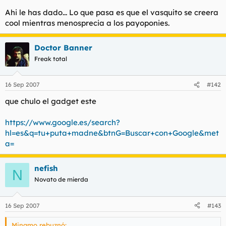
Ahi le has dado... Lo que pasa es que el vasquito se creera
cool mientras menosprecia a los payoponies.
Doctor Banner
Freak total
16 Sep 2007
#142
que chulo el gadget este
https://www.google.es/search?
hl=es&q=tu+puta+madne&btnG=Buscar+con+Google&met
a=
nefish
N
Novato de mierda
16 Sep 2007
#143
Minamo rebuznó: