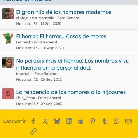
El gran hilo de los nombres modernos
el viejo dela montaña
Foro General
Masunos
37
13 Sep 2020
El horror. El horror... Cosas de moros.
LeChuck
Foro General
Masunos
132
18 Ago 2020
No perdáis más el tiempo: Los nombres y su
influencia en la personalidad.
iskariote
Foro Rapiñas
Masunos
52
26 Sep 2011
La tendencia de los nombres a la hijoputez
S
Shin_Chan
Foro General
Masunos
59
29 Sep 2003
Facebook
X
Bluesky
LinkedIn
Reddit
Pinterest
Tumblr
WhatsA
Em
Compartir:
Enlace