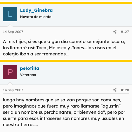
t
o
e
Lady_Ginebra
L
m
Novato de mierda
a
14 Sep 2007
#127
A mis hijos, si es que algún día cometo semejante locura,
los llamaré así: Toca, Melosco y Jones....las risas en el
colegio iban a ser tremendas....
pelotilla
P
Veterano
14 Sep 2007
#128
luego hay nombres que se salvan porque son comunes,
pero imaginaos que fuera muy raro llamarse "agustin"
seria un nombre superchanante, o "bienvenido", pero por
suerte para esos infraseres son nombres muy usuales en
nuestra tierra......