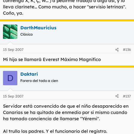
contenga X, K, Ç, W... ) a pedirme trabajo o algo así, y lo
lleva clarinete... Como mucho, a hacer "servisio letrinas".
Coño, ya.
DarthMauricius
Clásico
15 Sep 2007
#136
Mi hijo se llamará Everest Máximo Magnifico
Daktari
D
Forero del todo a cien
15 Sep 2007
#137
Servidor está convencido de que el niño desaparecido en
Canarias se ha quitado de enmedio por sí mismo cuando
ha tomado conciencia de llamarse "Yéremi".
Al trullo los padres. Y el funcionario del registro.