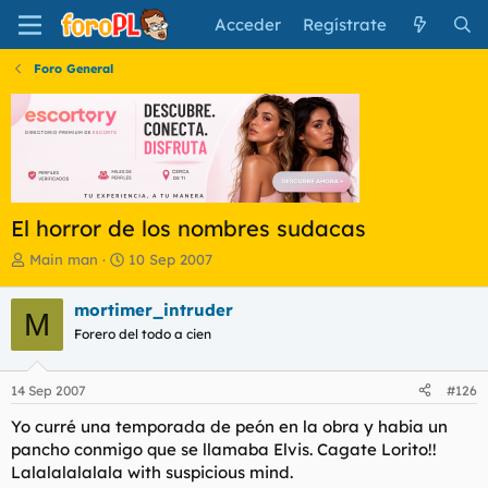
Acceder
Regístrate
Foro General
El horror de los nombres sudacas
I
F
Main man
10 Sep 2007
n
e
i
c
mortimer_intruder
M
c
h
Forero del todo a cien
i
a
a
d
d
e
14 Sep 2007
#126
o
i
r
n
Yo curré una temporada de peón en la obra y habia un
d
i
pancho conmigo que se llamaba Elvis. Cagate Lorito!!
e
c
Lalalalalalala with suspicious mind.
l
i