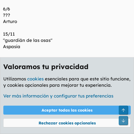
6/6
???
Arturo
15/11
"guardián de las osas"
Aspasia
2/1
Valoramos tu privacidad
"bienvenida, deseada"
Astrid
Utilizamos
cookies
esenciales para que este sitio funcione,
17/10
y cookies opcionales para mejorar tu experiencia.
"fuerza de Dios"
Ver más información y configurar tus preferencias
Asunción
15/8
Arri
Aceptar todas las cookies
"asumida"
Pie
Atanasio
Rechazar cookies opcionales