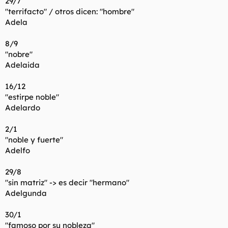
29/7
"terrifacto" / otros dicen: "hombre"
Adela
8/9
"nobre"
Adelaida
16/12
"estirpe noble"
Adelardo
2/1
"noble y fuerte"
Adelfo
29/8
"sin matriz" -> es decir "hermano"
Adelgunda
30/1
"famoso por su nobleza"