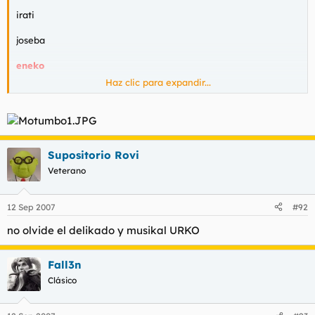
irati
joseba
eneko
Haz clic para expandir...
saioa
y mas k no me acuerdo
Supositorio Rovi
Veterano
12 Sep 2007
#92
no olvide el delikado y musikal URKO
Fall3n
Clásico