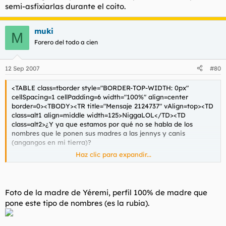
semi-asfixiarlas durante el coito.
muki
M
Forero del todo a cien
12 Sep 2007
#80
<TABLE class=tborder style="BORDER-TOP-WIDTH: 0px"
cellSpacing=1 cellPadding=6 width="100%" align=center
border=0><TBODY><TR title="Mensaje 2124737" vAlign=top><TD
class=alt1 align=middle width=125>NiggaLOL</TD><TD
class=alt2>¿Y ya que estamos por qué no se habla de los
nombres que le ponen sus madres a las jennys y canis
(angangos en mi tierra)?
Haz clic para expandir...
Jennys: La Sheila, La Naiara, La Jenny, La Soraya, ...
Angangos: Er Jairo, Er Jhonny, ...
Foto de la madre de Yéremi, perfil 100% de madre que
</TD></TR></TBODY></TABLE>
pone este tipo de nombres (es la rubia).