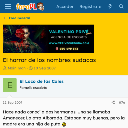
Acceder
Regístrate
Foro General
El horror de los nombres sudacas
I
F
Main man
10 Sep 2007
n
e
i
c
El Loco de las Coles
E
c
h
Famelic escaleto
i
a
a
d
d
e
12 Sep 2007
#76
o
i
r
n
Hace nada conocí a dos hermanas. Una se llamaba
d
i
Amanecer. La otra Alborada. Estaban muy buenas, pero la
e
c
madre era una hija de puta
l
i