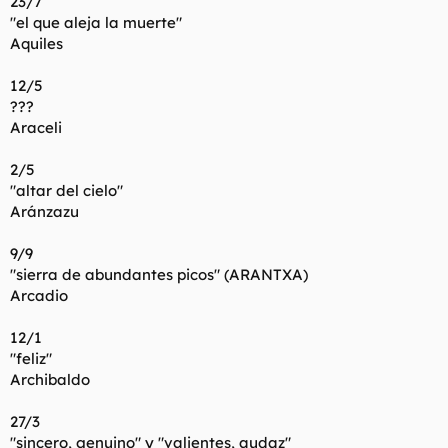
23/7
"el que aleja la muerte"
Aquiles
12/5
???
Araceli
2/5
"altar del cielo"
Aránzazu
9/9
"sierra de abundantes picos" (ARANTXA)
Arcadio
12/1
"feliz"
Archibaldo
27/3
"sincero, genuino" y "valientes, audaz"