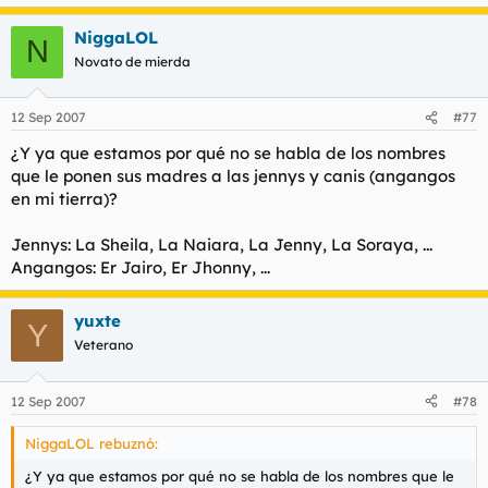
t
o
e
NiggaLOL
N
m
Novato de mierda
a
12 Sep 2007
#77
¿Y ya que estamos por qué no se habla de los nombres
que le ponen sus madres a las jennys y canis (angangos
en mi tierra)?
Jennys: La Sheila, La Naiara, La Jenny, La Soraya, ...
Angangos: Er Jairo, Er Jhonny, ...
yuxte
Y
Veterano
12 Sep 2007
#78
NiggaLOL rebuznó:
¿Y ya que estamos por qué no se habla de los nombres que le