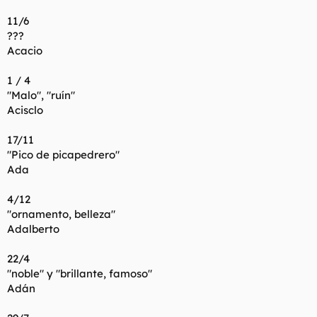
11/6
???
Acacio
1 / 4
"Malo", "ruín"
Acisclo
17/11
"Pico de picapedrero"
Ada
4/12
"ornamento, belleza"
Adalberto
22/4
"noble" y "brillante, famoso"
Adán