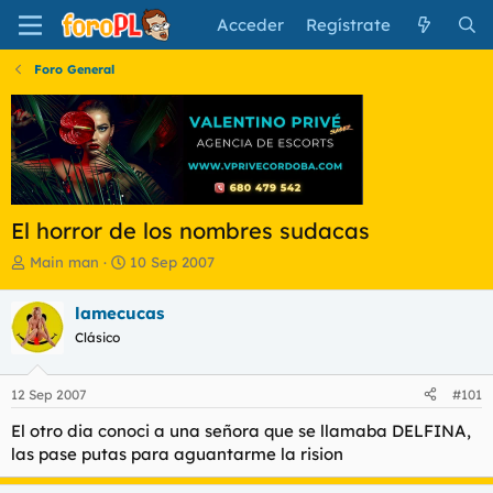
Acceder
Regístrate
Foro General
El horror de los nombres sudacas
I
F
Main man
10 Sep 2007
n
e
i
c
lamecucas
c
h
Clásico
i
a
a
d
d
e
12 Sep 2007
#101
o
i
r
n
El otro dia conoci a una señora que se llamaba DELFINA,
d
i
las pase putas para aguantarme la rision
e
c
l
i