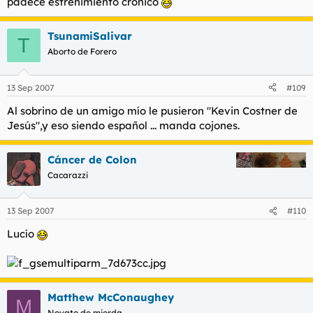
padece estreñimiento crónico
TsunamiSalivar
T
Aborto de Forero
13 Sep 2007
#109
Al sobrino de un amigo mío le pusieron "Kevin Costner de
Jesús",y eso siendo español ... manda cojones.
Cáncer de Colon
Cacarazzi
13 Sep 2007
#110
Lucío
Matthew McConaughey
M
Novato de mierda