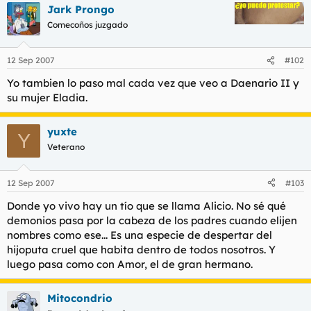
t
o
Jark Prongo
e
Comecoños juzgado
m
a
12 Sep 2007
#102
Yo tambien lo paso mal cada vez que veo a Daenario II y
su mujer Eladia.
yuxte
Y
Veterano
12 Sep 2007
#103
Donde yo vivo hay un tío que se llama Alicio. No sé qué
demonios pasa por la cabeza de los padres cuando elijen
nombres como ese... Es una especie de despertar del
hijoputa cruel que habita dentro de todos nosotros. Y
luego pasa como con Amor, el de gran hermano.
Mitocondrio