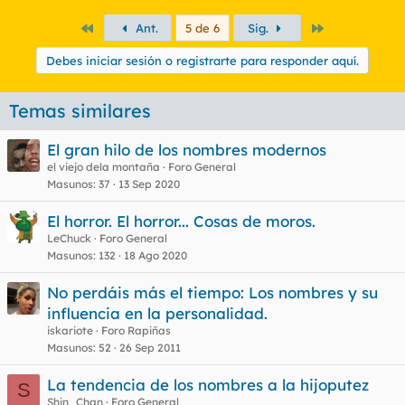
Primero
Último
Ant.
5 de 6
Sig.
Debes iniciar sesión o registrarte para responder aquí.
Temas similares
El gran hilo de los nombres modernos
el viejo dela montaña
Foro General
Masunos
37
13 Sep 2020
El horror. El horror... Cosas de moros.
LeChuck
Foro General
Masunos
132
18 Ago 2020
No perdáis más el tiempo: Los nombres y su
influencia en la personalidad.
iskariote
Foro Rapiñas
Masunos
52
26 Sep 2011
La tendencia de los nombres a la hijoputez
S
Shin_Chan
Foro General