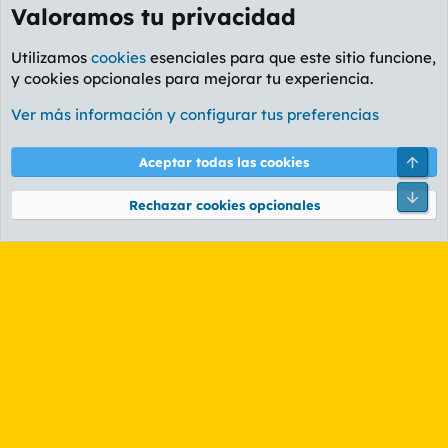
Valoramos tu privacidad
Utilizamos
cookies
esenciales para que este sitio funcione,
y cookies opcionales para mejorar tu experiencia.
Foro General
Ver más información y configurar tus preferencias
Cookies
PL OLDSTYLE AMARILLO
Cambiar fuente
Español (ES)
Arri
Aceptar todas las cookies
Contáctanos
Términos y reglas
Política de privacidad
Ayuda
R
Pie
S
Rechazar cookies opcionales
S
®
Community platform by XenForo
© 2010-2026 XenForo Ltd.