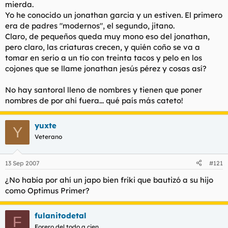
mierda.
Yo he conocido un jonathan garcia y un estiven. El primero
era de padres "modernos", el segundo, jitano.
Claro, de pequeños queda muy mono eso del jonathan,
pero claro, las criaturas crecen, y quién coño se va a
tomar en serio a un tío con treinta tacos y pelo en los
cojones que se llame jonathan jesús pérez y cosas así?
No hay santoral lleno de nombres y tienen que poner
nombres de por ahí fuera... qué país más cateto!
yuxte
Y
Veterano
13 Sep 2007
#121
¿No había por ahí un japo bien friki que bautizó a su hijo
como Optimus Primer?
fulanitodetal
F
Forero del todo a cien