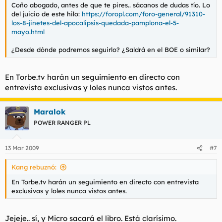
Mi profesora gimnasia estupefacta por semejante hallazgo,
Coño abogado, antes de que te pires.. sácanos de dudas tío. Lo
intento llamarles la atencion, pero lo que brotó de su boca fue
del juicio de este hilo:
https://foropl.com/foro-general/91310-
una suerte de erupto precursor de vomito, conocido como
los-8-jinetes-del-apocalipsis-quedada-pamplona-el-5-
"Arcada descomunal" tras la cual, se tapo la boca con la mano
mayo.html
y mientras corria hacia los baños a vomitar, intentando no
golpearse con las paredes, entre dientes y dedos, pudo gritar
¿Desde dónde podremos seguirlo? ¿Saldrá en el BOE o similar?
"TOL MUNDO FUERA!".
Lejos de sentir curiosidad por la morfologia del sexo femenino
En Torbe.tv harán un seguimiento en directo con
o por ver sexo en directo, toda la clase prorrumpio en una
entrevista exclusivas y loles nunca vistos antes.
estampida a traves de la puerta hacia los baños, con claras
muestras de asco.
Maralok
Nadie de mi clase pudo volver a mirar a aquellas dos personas
POWER RANGER PL
sin que aquel gato echao viniera a su mente a atormentarle,
llegando en algunos casos extremos a caer el interfecto en un
estado de catalepsia convulsiva, tumbado en el suelo
13 Mar 2009
#7
perdiendo el control de sus esfinteres. Todos sabiamos que
aquello nos habia marcado para toda la vida, inclusive mi
Kang rebuznó:
propia profesora de gimnasia, quien el resto de su vida acarreo
En Torbe.tv harán un seguimiento en directo con entrevista
la tristeza en la mirada que llevaba cualquier victima de un
exclusivas y loles nunca vistos antes.
holocausto.
Jejeje.. sí, y Micro sacará el libro. Está clarísimo.