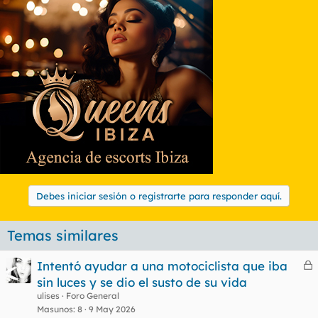
Debes iniciar sesión o registrarte para responder aquí.
Temas similares
Intentó ayudar a una motociclista que iba
e
sin luces y se dio el susto de su vida
r
ulises
Foro General
r
Masunos
8
9 May 2026