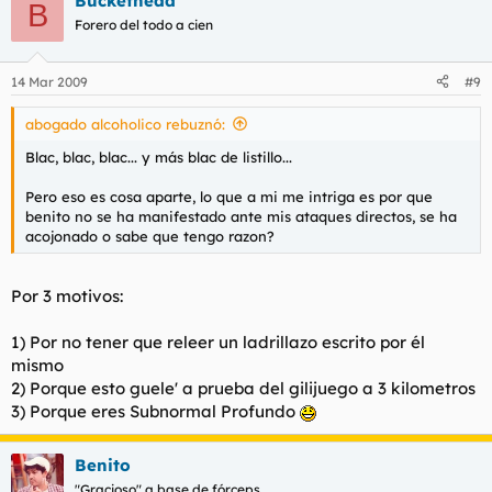
Buckethead
B
Forero del todo a cien
14 Mar 2009
#9
abogado alcoholico rebuznó:
Blac, blac, blac... y más blac de listillo...
Pero eso es cosa aparte, lo que a mi me intriga es por que
benito no se ha manifestado ante mis ataques directos, se ha
acojonado o sabe que tengo razon?
Por 3 motivos:
1) Por no tener que releer un ladrillazo escrito por él
mismo
2) Porque esto guele' a prueba del gilijuego a 3 kilometros
3) Porque eres Subnormal Profundo
Benito
"Gracioso" a base de fórceps