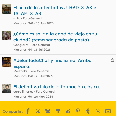
El hilo de los atentados JIHADISTAS e
ISLAMISTAS
o
miliu
Foro General
Masunos
248
10 Jun 2026
¿Cómo es salir a la edad de viejo en tu
ciudad? (tema sangrada de pasta)
GoogleTM
Foro General
Masunos
44
16 Jul 2026
AdelantadaChat y finalisima, Arriba
e
España!
r
Morzhilla
Foro General
r
Masunos
841
20 Jul 2026
El definitivo hilo de la formación clásica.
curro jimenez
Foro General
o
Masunos
90
20 May 2026
Facebook
X
Bluesky
LinkedIn
Reddit
Pinterest
Tumblr
WhatsA
Em
Compartir: