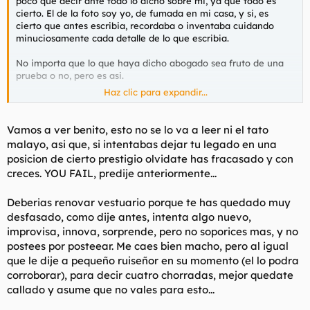
poco que decir ante todo lo dicho sobre mi, ya que todo es
l
i
cierto. El de la foto soy yo, de fumada en mi casa, y si, es
t
o
cierto que antes escribia, recordaba o inventaba cuidando
e
minuciosamente cada detalle de lo que escribia.
m
a
No importa que lo que haya dicho abogado sea fruto de una
prueba o no, pero es asi.
Haz clic para expandir...
Que se le va a hacer, todos perdemos la ilusion... en muchas
ocasiones he tenido ganas de volver a escribir posts como los
del sonrojao, pero francamente, la inocencia, la candidez, el
Vamos a ver benito, esto no se lo va a leer ni el tato
ridiculo comportamiento de niño y la consiguiente narrativa
malayo, asi que, si intentabas dejar tu legado en una
llevada a cabo por el mismo niño no encajan en el actual
posicion de cierto prestigio olvidate has fracasado y con
comportamiento del foro. Quizas sea el momento de parar.
creces. YOU FAIL, predije anteriormente...
Aqui dejo el ultimo fogonazo que me quedaba, espero que lo
disfruten y sino, que les den
.
Deberias renovar vestuario porque te has quedado muy
desfasado, como dije antes, intenta algo nuevo,
improvisa, innova, sorprende, pero no soporices mas, y no
postees por posteear. Me caes bien macho, pero al igual
que le dije a pequeño ruiseñor en su momento (el lo podra
corroborar), para decir cuatro chorradas, mejor quedate
A lo largo de la vida de una persona, con un poco de suerte,
puede encontrarse y confraternizar con toda clase de
callado y asume que no vales para esto...
especímenes humanos que pueden resultarle curiosos,