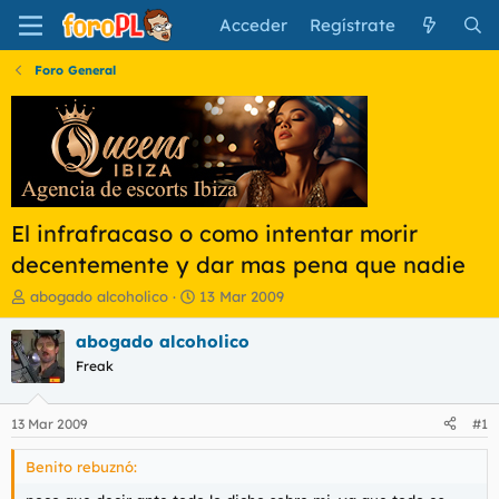
Acceder
Regístrate
Foro General
El infrafracaso o como intentar morir
decentemente y dar mas pena que nadie
I
F
abogado alcoholico
13 Mar 2009
n
e
i
c
abogado alcoholico
c
h
Freak
i
a
a
d
d
e
13 Mar 2009
#1
o
i
r
n
Benito rebuznó:
d
i
e
c