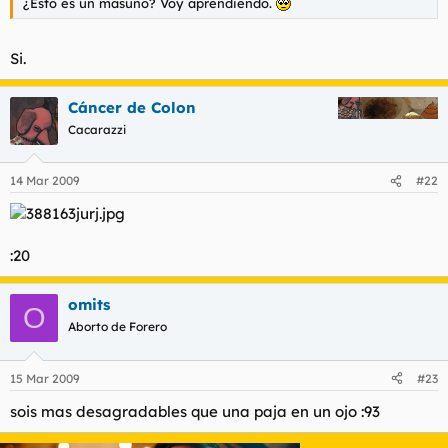
¿Esto es un masuno? Voy aprendiendo.
Si.
Cáncer de Colon
Cacarazzi
14 Mar 2009
#22
:20
omits
O
Aborto de Forero
15 Mar 2009
#23
sois mas desagradables que una paja en un ojo :93