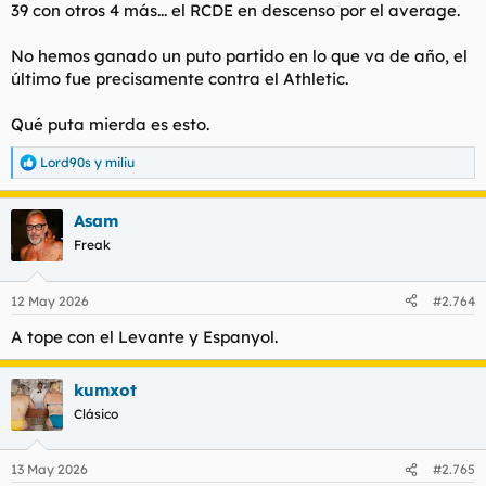
39 con otros 4 más... el RCDE en descenso por el average.
No hemos ganado un puto partido en lo que va de año, el
último fue precisamente contra el Athletic.
Qué puta mierda es esto.
Lord90s
y
miliu
R
e
a
Asam
c
c
Freak
i
o
n
12 May 2026
#2.764
e
s
A tope con el Levante y Espanyol.
:
kumxot
Clásico
13 May 2026
#2.765