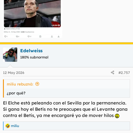
Edelweiss
180% subnormal
12 May 2026
#2.757
miliu rebuznó:
¿por qué?
El Elche está peleando con el Sevilla por la permanencia.
Si gana hoy el Betis no te preocupes que el Levante gana
contra el Betis, ya me encargaré yo de mover hilos
miliu
R
e