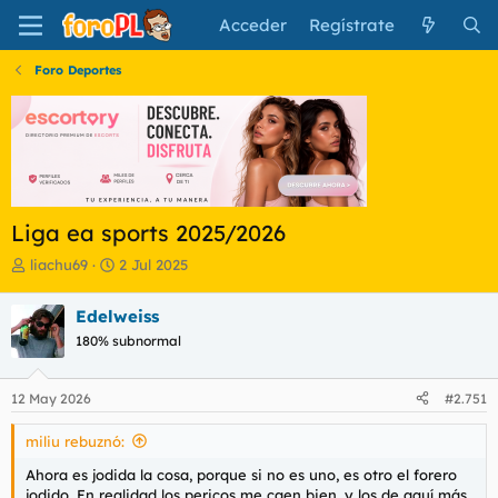
Acceder
Regístrate
Foro Deportes
Liga ea sports 2025/2026
I
F
liachu69
2 Jul 2025
n
e
i
c
Edelweiss
c
h
180% subnormal
i
a
a
d
d
e
12 May 2026
#2.751
o
i
r
n
miliu rebuznó:
d
i
e
c
Ahora es jodida la cosa, porque si no es uno, es otro el forero
l
i
jodido. En realidad los pericos me caen bien, y los de aquí más.