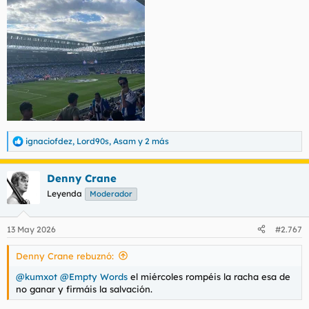
ignaciofdez
,
Lord90s
,
Asam
y 2 más
R
e
a
Denny Crane
c
c
Leyenda
Moderador
i
o
n
13 May 2026
#2.767
e
s
Denny Crane rebuznó:
:
@kumxot
@Empty Words
el miércoles rompéis la racha esa de
no ganar y firmáis la salvación.