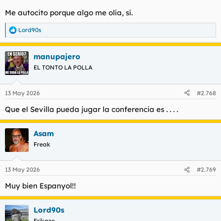
Me autocito porque algo me olía, sí.
Lord90s
R
e
a
manupajero
c
c
EL TONTO LA POLLA
i
o
n
13 May 2026
#2.768
e
s
Que el Sevilla pueda jugar la conferencia es . . . .
:
Asam
Freak
13 May 2026
#2.769
Muy bien Espanyol!!
Lord90s
Frikazo