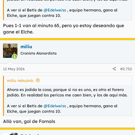
t
o
e
A ver si el Betis de
@Edelweiss
, equipo hermano, gana al
m
Elche, que juegan contra 10.
a
Pues 1-1 van al minuto 65, pero yo estoy deseando que
gane el Elche.
miliu
Cronista Alanordista
12 May 2026
#2.752
miliu rebuznó:
Ahora es jodida la cosa, porque si no es uno, es otro el forero
jodido. En realidad los pericos me caen bien, y los de aquí más.
A ver si el Betis de
@Edelweiss
, equipo hermano, gana al
Elche, que juegan contra 10.
Allá van, gol de Fornals