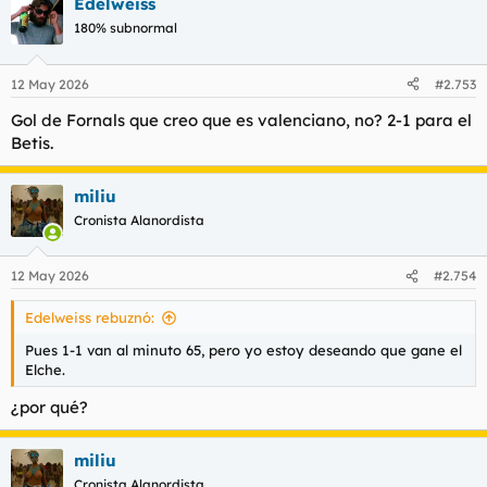
Edelweiss
180% subnormal
12 May 2026
#2.753
Gol de Fornals que creo que es valenciano, no? 2-1 para el
Betis.
miliu
Cronista Alanordista
12 May 2026
#2.754
Edelweiss rebuznó:
Pues 1-1 van al minuto 65, pero yo estoy deseando que gane el
Elche.
¿por qué?
miliu
Cronista Alanordista