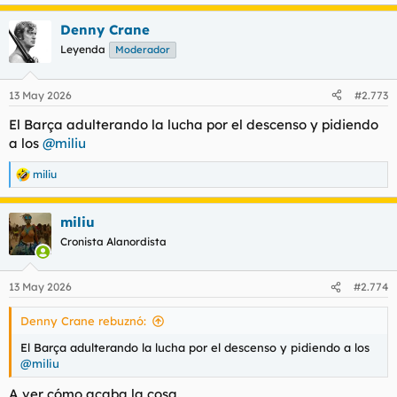
Denny Crane
Leyenda
Moderador
13 May 2026
#2.773
El Barça adulterando la lucha por el descenso y pidiendo
a los
@miliu
miliu
R
e
a
miliu
c
c
Cronista Alanordista
i
o
n
13 May 2026
#2.774
e
s
Denny Crane rebuznó:
:
El Barça adulterando la lucha por el descenso y pidiendo a los
@miliu
A ver cómo acaba la cosa.