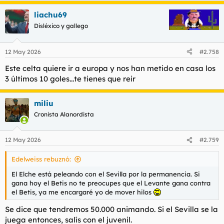
a
liachu69
c
c
Disléxico y gallego
i
o
n
12 May 2026
#2.758
e
s
Este celta quiere ir a europa y nos han metido en casa los
:
3 últimos 10 goles...te tienes que reir
miliu
Cronista Alanordista
12 May 2026
#2.759
Edelweiss rebuznó:
El Elche está peleando con el Sevilla por la permanencia. Si
gana hoy el Betis no te preocupes que el Levante gana contra
el Betis, ya me encargaré yo de mover hilos
Se dice que tendremos 50.000 animando. Si el Sevilla se la
juega entonces, salís con el juvenil.