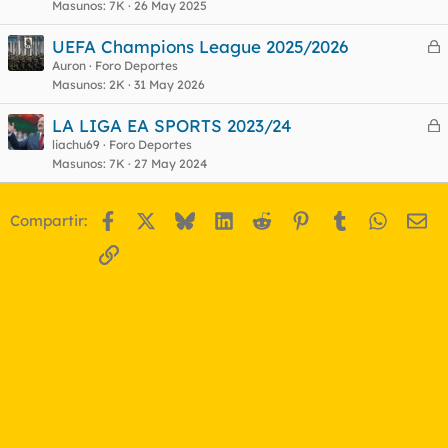
Masunos
7K
26 May 2025
r
r
UEFA Champions League 2025/2026
e
Auron
Foro Deportes
Masunos
2K
31 May 2026
r
o
r
LA LIGA EA SPORTS 2023/24
e
liachu69
Foro Deportes
Masunos
7K
27 May 2024
r
o
r
Facebook
X
Bluesky
LinkedIn
Reddit
Pinterest
Tumblr
WhatsA
Em
Compartir:
o
Enlace