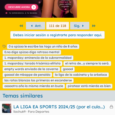
Primero
Último
Ant.
111 de 118
Sig.
Debes iniciar sesión o registrarte para responder aquí.
E
0 a spizoo le escribe los tags un niño de 8 años
t
0.no diga spizoo diga retraso mental
i
1. moporday: eminencia de la subnormalidad
q
1. moporday: tarado trisómico elitista
el retra de...y siempre lo será.
u
empty words enviado de la caverna
e
gooool
t
gooool de mbappe de penaldo
la liga de la xabineta y la arbeloca
a
las ratas blancas las primeras en esconderse
s
oooootro año la misma mierda en bucle
piratear está mierda es bien
Temas similares
LA LIGA EA SPORTS 2024/25 (por el culo...)
e
liachu69
Foro Deportes