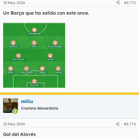
13 May 2026
#2.771
e
s
Un Barça que ha salido con este once.
:
miliu
Cronista Alanordista
13 May 2026
#2.772
Gol del Alavés