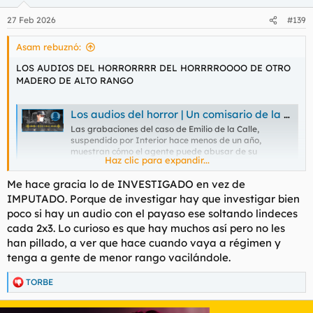
o
n
27 Feb 2026
#139
e
s
Asam rebuznó:
:
LOS AUDIOS DEL HORRORRRR DEL HORRRROOOO DE OTRO
MADERO DE ALTO RANGO
Los audios del horror | Un comisario de la Policía investigado por acoso a una subordinada en la India: “¿Qué hago, te pego? A ver si con el ojo morado”
Las grabaciones del caso de Emilio de la Calle,
suspendido por Interior hace menos de un año,
muestran cómo el agente puede abusar de su
Haz clic para expandir...
autoridad con una subalterna
elpais.com
Me hace gracia lo de INVESTIGADO en vez de
IMPUTADO. Porque de investigar hay que investigar bien
Ese el el truco
@Ferris
, mano dura.
poco si hay un audio con el payaso ese soltando lindeces
cada 2x3. Lo curioso es que hay muchos así pero no les
han pillado, a ver que hace cuando vaya a régimen y
tenga a gente de menor rango vacilándole.
TORBE
R
e
a