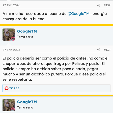
n
27 Feb 2026
#137
e
s
A mí me ha recordado al bueno de
@GoogleTM
, energía
:
chusquera de la buena
GoogleTM
Tema serio
27 Feb 2026
#138
El policía debería ser como el policía de antes, no como el
chuparrabos de ahora, que traga por Felisas y pasta. El
policía siempre ha debido saber poco o nada, pegar
mucho y ser un alcohólico putero. Porque a ese policía sí
se le respetaría.
TORBE
R
e
a
GoogleTM
c
c
Tema serio
i