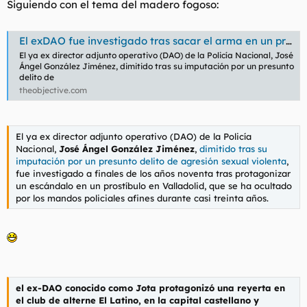
Siguiendo con el tema del madero fogoso:
t
o
e
m
El exDAO fue investigado tras sacar el arma en un prostíbulo, pero se tapó el caso
a
El ya ex director adjunto operativo (DAO) de la Policía Nacional, José
Ángel González Jiménez, dimitido tras su imputación por un presunto
delito de
theobjective.com
El ya ex director adjunto operativo (DAO) de la Policía
Nacional,
José Ángel González Jiménez
,
dimitido tras su
imputación por un presunto delito de agresión sexual violenta
,
fue investigado a finales de los años noventa tras protagonizar
un escándalo en un prostíbulo en Valladolid, que se ha ocultado
por los mandos policiales afines durante casi treinta años.
el ex-DAO conocido como
Jota
protagonizó una reyerta en
el club de alterne
El Latino
, en la capital castellano y