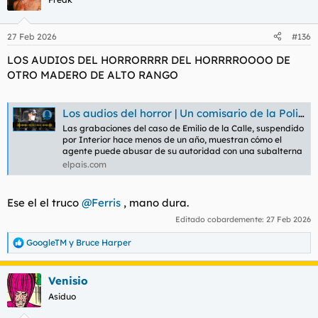
27 Feb 2026
#136
LOS AUDIOS DEL HORRORRRR DEL HORRRROOOO DE
OTRO MADERO DE ALTO RANGO
Los audios del horror | Un comisario de la Policía investigado por acoso a una subordinada en la India: “¿Qué hago, te pego? A ver si con el ojo morado”
Las grabaciones del caso de Emilio de la Calle, suspendido
por Interior hace menos de un año, muestran cómo el
agente puede abusar de su autoridad con una subalterna
elpais.com
Ese el el truco
@Ferris
, mano dura.
Editado cobardemente:
27 Feb 2026
GoogleTM
y
Bruce Harper
R
e
a
Venisio
c
c
Asiduo
i
o