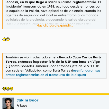
leonesa, en la que llegó a sacar su arma reglamentaria
. El
‘incidente’ transcurrido en 1998, ocultado desde entonces por
la cúpula de la Policía, tuvo episodios de violencia, cuando los
agentes de seguridad del local se enfrentaron a los mandos
policiales de la provincia, provocando la salida abrupta del
DAO y la persecución en coche de los responsables del
Haz clic para expandir...
prostíbulo.
Jota
se refugió en la antigua comisaría cuartel de
la
Unidad de Intervención Policial
(
UIP) de la calle Las
Heras, a apenas 300 metros de
El Latino
.
También se vio involucrado en el altercado
Juan Carlos Bará
Torres, entonces inspector jefe de la UIP con base en Vigo
[...]
tanto González Jiménez -por entonces jefe de la VII UIP
con sede en Valladolid-, como Bará Torres d
esenfundaron sus
armas reglamentarias en el transcurso de la disputa
Jakim Boor
Frikazo