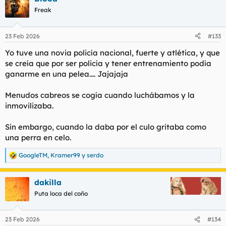
c
Freak
i
o
n
23 Feb 2026
#133
e
s
Yo tuve una novia policía nacional, fuerte y atlética, y que
:
se creía que por ser policía y tener entrenamiento podía
ganarme en una pelea.... Jajajaja
Menudos cabreos se cogía cuando luchábamos y la
inmovilizaba.
Sin embargo, cuando la daba por el culo gritaba como
una perra en celo.
GoogleTM
,
Kramer99
y
serdo
R
e
a
dakilla
c
c
Puta loca del coño
i
o
n
23 Feb 2026
#134
e