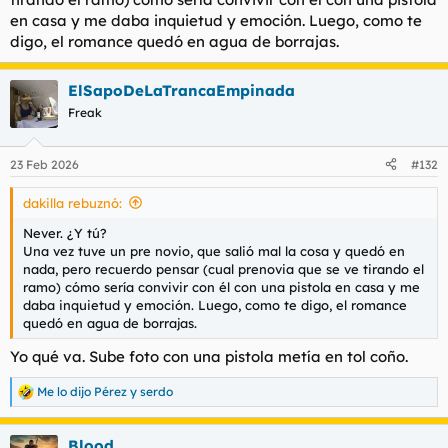
en casa y me daba inquietud y emoción. Luego, como te
digo, el romance quedó en agua de borrajas.
ElSapoDeLaTrancaEmpinada
Freak
23 Feb 2026
#132
dakilla rebuznó:
Never. ¿Y tú?
Una vez tuve un pre novio, que salió mal la cosa y quedó en
nada, pero recuerdo pensar (cual prenovia que se ve tirando el
ramo) cómo sería convivir con él con una pistola en casa y me
daba inquietud y emoción. Luego, como te digo, el romance
quedó en agua de borrajas.
Yo qué va. Sube foto con una pistola metía en tol coño.
Me lo dijo Pérez
y
serdo
R
e
a
Blood
c