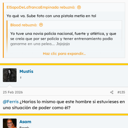
s
ElSapoDeLaTrancaEmpinada rebuznó:
:
Yo qué va. Sube foto con una pistola metía en tol
Blood rebuznó:
Yo tuve una novia policía nacional, fuerte y atlética, y que
se creía que por ser policía y tener entrenamiento podía
ganarme en una pelea.... Jajajaja
Haz clic para expandir...
Menudos cabreos se cogía cuando luchábamos y la
inmovilizaba.
Sin embargo, cuando la daba por el culo gritaba como una
Mustis
Haz clic para expandir...
perra en celo.
☿
Yo con el prenovio este percibi algo que me recordó a la peli
esa de el experimento. Y me hizo pensar en que él iba a tener
una pistola, y querer una yo también.
25 Feb 2026
#135
Fue todo muy tangencial pero me caló jondo, me dio una
medio locura transitoria. Tan guapito y raro y agradable. Luego
@Ferris
¿Harías lo mismo que este hombre si estuvieses en
una serpiente, pero ahí me acerqué a la luz sin más
una situación de poder como él?
cosecuencias. Me dio miedo.
Asam
Freak