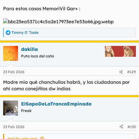
Para estos casos MemoriVil Gar+ :
Timmy O´Toole
R
e
a
dakilla
c
c
Puta loca del coño
i
o
n
23 Feb 2026
#129
e
s
Madre mía qué chanchullos habrá, y los ciudadanos por
:
ahí como conejiñlos dw indias
ElSapoDeLaTrancaEmpinada
Freak
23 Feb 2026
#130
dakilla rebuznó: