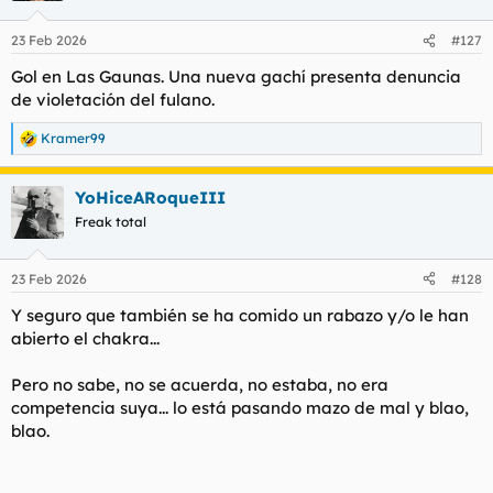
23 Feb 2026
#127
Gol en Las Gaunas. Una nueva gachí presenta denuncia
de violetación del fulano.
Kramer99
R
e
a
YoHiceARoqueIII
c
c
Freak total
i
o
n
23 Feb 2026
#128
e
s
Y seguro que también se ha comido un rabazo y/o le han
:
abierto el chakra...
Pero no sabe, no se acuerda, no estaba, no era
competencia suya... lo está pasando mazo de mal y blao,
blao.