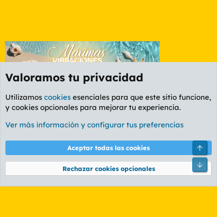
Valoramos tu privacidad
Utilizamos
cookies
esenciales para que este sitio funcione,
y cookies opcionales para mejorar tu experiencia.
Foro General
Ver más información y configurar tus preferencias
Cookies
PL OLDSTYLE AMARILLO
Cambiar fuente
Español (ES)
Arri
Aceptar todas las cookies
Contáctanos
Términos y reglas
Política de privacidad
Ayuda
R
Pie
S
Rechazar cookies opcionales
S
®
Community platform by XenForo
© 2010-2026 XenForo Ltd.