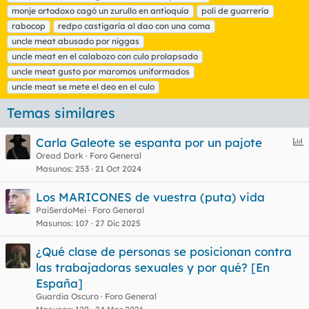
t
monje ortodoxo cagó un zurullo en antioquía
poli de guarrería
a
rabocop
redpo castigaría al dao con una coma
s
uncle meat abusado por niggas
uncle meat en el calabozo con culo prolapsado
uncle meat gusto por maromos uniformados
uncle meat se mete el deo en el culo
Temas similares
E
Carla Galeote se espanta por un pajote
n
Oread Dark
Foro General
Masunos
253
21 Oct 2024
c
u
Los MARICONES de vuestra (puta) vida
e
PaiSerdoMei
Foro General
s
Masunos
107
27 Dic 2025
t
¿Qué clase de personas se posicionan contra
las trabajadoras sexuales y por qué? [En
España]
Guardia Oscuro
Foro General