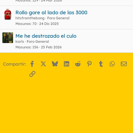
Masunos
129
24 Mar 2026
Rollo gore al lado de las 3000
hitsfromthebong
Foro General
Masunos
70
24 Dic 2025
Me he destrozado el culo
karls
Foro General
Masunos
156
25 Feb 2026
Facebook
X
Bluesky
LinkedIn
Reddit
Pinterest
Tumblr
WhatsA
Em
Compartir:
Enlace