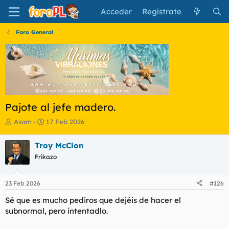
Acceder
Regístrate
Foro General
Pajote al jefe madero.
I
F
Asam
17 Feb 2026
n
e
i
c
Troy McClon
c
h
Frikazo
i
a
a
d
d
e
23 Feb 2026
#126
o
i
r
n
Sé que es mucho pediros que dejéis de hacer el
d
i
subnormal, pero intentadlo.
e
c
l
i