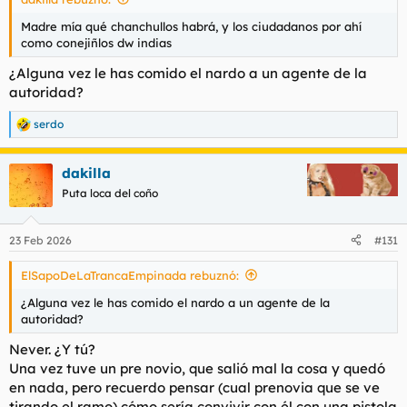
Madre mía qué chanchullos habrá, y los ciudadanos por ahí
como conejiñlos dw indias
¿Alguna vez le has comido el nardo a un agente de la
autoridad?
serdo
R
e
a
dakilla
c
c
Puta loca del coño
i
o
n
23 Feb 2026
#131
e
s
ElSapoDeLaTrancaEmpinada rebuznó:
:
¿Alguna vez le has comido el nardo a un agente de la
autoridad?
Never. ¿Y tú?
Una vez tuve un pre novio, que salió mal la cosa y quedó
en nada, pero recuerdo pensar (cual prenovia que se ve
tirando el ramo) cómo sería convivir con él con una pistola