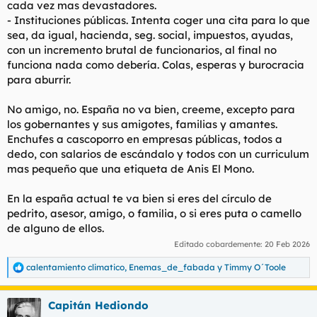
cada vez mas devastadores.
- Instituciones públicas. Intenta coger una cita para lo que
sea, da igual, hacienda, seg. social, impuestos, ayudas,
con un incremento brutal de funcionarios, al final no
funciona nada como debería. Colas, esperas y burocracia
para aburrir.
No amigo, no. España no va bien, creeme, excepto para
los gobernantes y sus amigotes, familias y amantes.
Enchufes a cascoporro en empresas públicas, todos a
dedo, con salarios de escándalo y todos con un curriculum
mas pequeño que una etiqueta de Anis El Mono.
En la españa actual te va bien si eres del círculo de
pedrito, asesor, amigo, o familia, o si eres puta o camello
de alguno de ellos.
Editado cobardemente:
20 Feb 2026
calentamiento climatico
,
Enemas_de_fabada
y
Timmy O´Toole
R
e
a
Capitán Hediondo
c