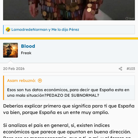
LamadredeNorman
y
Me lo dijo Pérez
R
e
a
Blood
c
c
Freak
i
o
n
20 Feb 2026
#103
e
s
Asam rebuznó:
:
Esos son tus datos económicos, para decir que España esta en
una mala situación?PEDAZO DE SUBNORMAL?
Deberías explicar primero que significa para tí que España
va bien, porque España es un ente muy amplio.
Si analizas el país en general, sí, existen índices
económicos que parece que apuntan en buena dirección.