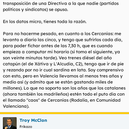
Te lo explico para que hasta un mangurrián, que sólo escucha
transposición de una Directiva a la que nadie (partidos
la SER en el taxi, lo entienda.
políticos y sindicatos) se opuso.
Para ello debemos analizar también la evolución del
En los datos micro, tienes toda la razón.
incremento de los empleados públicos (funcionarios) en
España en ese mismo período.
Para no hacerme pesado, en cuanto a los Cercanías: me
Anda, resulta que el número de funcionarios desde 2021 hasta
levanto a diario las cinco, y tengo que sufrirlos cada día,
2025 se ha incrementado en un 13,86% (datos oficiales), lo que
para poder fichar antes de las 7,30 h, que es cuando
suponen un total de 3.107.195 funcionarios y un incremento de
empieza a computar mi horario (si tomo el siguiente, ya
378.319 funcionarios en estos últimos 5 años (datos oficiales).
son veinte minutos tarde). Veo trenes diésel del año
catapún (el de Xátiva y L'Alcudia, C2), tengo que ir de pie
Pero es que además, el gobierno de nuestro amado lider
introdujo una nueva variable para el cálculo del paro. Algo sutil,
y rezando por no ir cual sardina en lata. Soy comprensivo
para que los subnormales como tú que sólo se fijan en la cifra
con esto, pero en Valencia llevamos al menos tres años y
final de las cosas, sin entrar a analizarlas en detalle, no se
medio así (y admito que se están gastando miles de
enteren.
millones). Lo que no soporto son los años que los catalanes
(ahora también los madrileños) estén todo el puto día con
Esa variable nueva se llama "fijos discontínuos", que antes de la
el llamado "caos" de Cercanías (Rodalia, en Comunidad
reforma del año 2021 aparecían en las estadísticas como
desempleados, pero que por arte de magia, a partir de 2021 se
Valenciana).
denominan "
demandantes con relacion laboral
", y por tanto
quedan fuera de las estadísticas como "parados" y aparecen
Troy McClon
como "empleados". Con la creación de esta nueva categoría,
todos los trabajadores temporeros del campo, los socorristas,
Frikazo