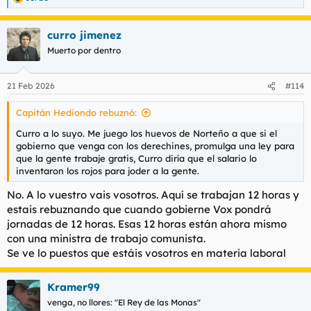
R
e
a
curro jimenez
c
c
Muerto por dentro
i
o
n
21 Feb 2026
#114
e
s
Capitán Hediondo rebuznó:
:
Curro a lo suyo. Me juego los huevos de Norteño a que si el
gobierno que venga con los derechines, promulga una ley para
que la gente trabaje gratis, Curro diría que el salario lo
inventaron los rojos para joder a la gente.
No. A lo vuestro vais vosotros. Aquí se trabajan 12 horas y
estais rebuznando que cuando gobierne Vox pondrá
jornadas de 12 horas. Esas 12 horas están ahora mismo
con una ministra de trabajo comunista.
Se ve lo puestos que estáis vosotros en materia laboral
Kramer99
venga, no llores: "El Rey de las Monas"