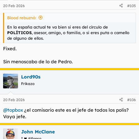
n
20 Feb 2026
#105
e
s
Blood rebuznó:
:
En la españa actual te va bien si eres del círculo de
POLÍTICOS
, asesor, amigo, o familia, o si eres puta o camello
de alguno de ellos.
Fixed.
Sin menoscabo de lo de Pedro.
Lord90s
Frikazo
20 Feb 2026
#106
@topbox
¿el comisario este es el jefe de todos los polis?
Vaya jefe.
John McClane
I ❤ Alfonso