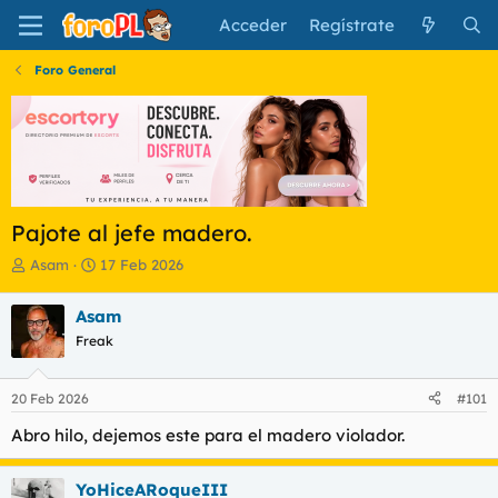
Acceder
Regístrate
Foro General
Pajote al jefe madero.
I
F
Asam
17 Feb 2026
n
e
i
c
Asam
c
h
Freak
i
a
a
d
d
e
20 Feb 2026
#101
o
i
r
n
Abro hilo, dejemos este para el madero violador.
d
i
e
c
l
i
YoHiceARoqueIII