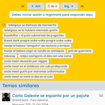
Primero
Último
Ant.
5 de 6
Sig.
Debes iniciar sesión o registrarte para responder aquí.
E
'edelgays se disfraza de marinerito
t
'edelgays se la hubiera mamado gratis
i
0 pedoflor = el puto subnormal de pugachev
q
0read dark progre woke woke progre woke woke
u
monje ortodoxo "amiguito" de nestorio y arriano
e
t
monje ortodoxo cagó un zurullo en antioquía
poli de guarrería
a
rabocop
redpo castigaría al dao con una coma
s
uncle meat abusado por niggas
uncle meat en el calabozo con culo prolapsado
uncle meat gusto por maromos uniformados
uncle meat se mete el deo en el culo
Temas similares
E
Carla Galeote se espanta por un pajote
n
Oread Dark
Foro General
Masunos
253
21 Oct 2024
c