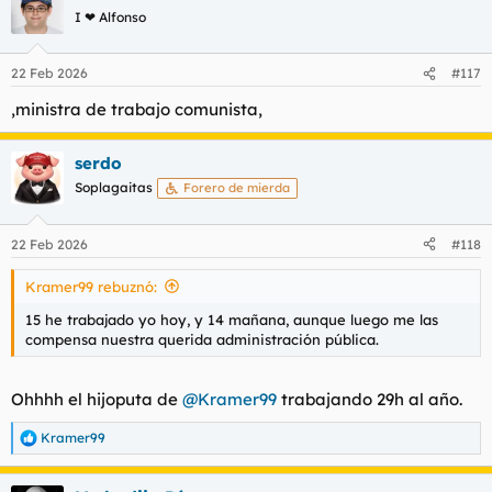
I ❤ Alfonso
22 Feb 2026
#117
,ministra de trabajo comunista,
serdo
Soplagaitas
Forero de mierda
22 Feb 2026
#118
Kramer99 rebuznó:
15 he trabajado yo hoy, y 14 mañana, aunque luego me las
compensa nuestra querida administración pública.
Ohhhh el hijoputa de
@Kramer99
trabajando 29h al año.
Kramer99
R
e
a