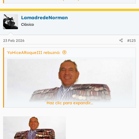
ministro le agradecería los servicios prestados…a la patria? .
LamadredeNorman
Clásico
23 Feb 2026
#125
YoHiceARoqueIII rebuznó:
Haz clic para expandir...