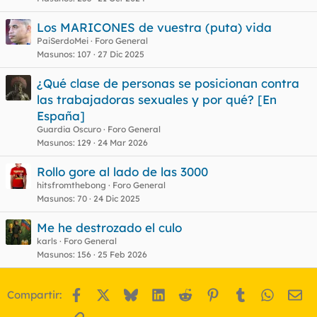
u
Los MARICONES de vuestra (puta) vida
e
PaiSerdoMei
Foro General
s
Masunos
107
27 Dic 2025
t
¿Qué clase de personas se posicionan contra
las trabajadoras sexuales y por qué? [En
España]
Guardia Oscuro
Foro General
Masunos
129
24 Mar 2026
Rollo gore al lado de las 3000
hitsfromthebong
Foro General
Masunos
70
24 Dic 2025
Me he destrozado el culo
karls
Foro General
Masunos
156
25 Feb 2026
Facebook
X
Bluesky
LinkedIn
Reddit
Pinterest
Tumblr
WhatsA
Em
Compartir:
Enlace