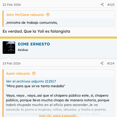
asesor, amigo, o familia, o si eres puta o camello de alguno de
22 Feb 2026
#123
ellos.
John McClane rebuznó:
,ministra de trabajo comunista,
Es verdad. Que la Yoli es falangista
DIME ERNESTO
Asiduo
23 Feb 2026
#124
Asam rebuznó:
Ver el archivos adjunto 212517
"Mira para que sirve tanta medalla"
Vaya, vaya , vaya…así que el chapero público este, sí, chapero
público, porque lleva mucha chapa de manera notoria, porque
habrá chupado mucho en el oficio para ascender…le va
sacando la porra a mujeres, niños, abuelos, y hasta a poetas
comunistas homosexuales si se tercia…pues quizás algún
Haz clic para expandir...