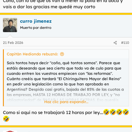
Coño, con lo de que os van a meter la polla en la boca y
vais a dar las gracias me quedé muy corto
curro jimenez
Muerto por dentro
21 Feb 2026
#110
Capitán Hediondo rebuznó:
Sois tontos haya decir "coño, qué tontos somos". Parece que
estáis deseando que sea cierto que todo va de culo para que
cuando entren los vuestros empiecen con "las reformas".
Cuánto creéis que tardará "El Chiringuitero Mayor del Reino"
en pedir una legislación como la que han aprobado en
Argentina? Despido casi gratis, bajada del 85% de las cuotas a
las empresas, HASTA 12 HORAS DE TRABAJO POR LEY, y "no
obligatoriedad" de PAGAR LAS HORAS EXTRAS. Eso queréis
Haz clic para expandir...
para vuestro país, estimados patriotas? Porque España está
peor que Argentina, verdad? Al borde del abismo y con Korea
Como si aquí no se trabajará 12 horas por ley....
del Norte a un paso de invadir Alicante o Zamora.
Coño, con lo de que os van a meter la polla en la boca y vais a
dar las gracias me quedé muy corto