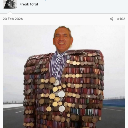
t
o
Freak total
e
m
a
20 Feb 2026
#102