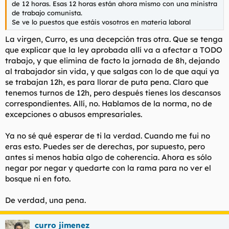
de 12 horas. Esas 12 horas están ahora mismo con una ministra
de trabajo comunista.
Y ahora vitorea a Pedro Sánchez y su política de empleo.
Se ve lo puestos que estáis vosotros en materia laboral
Ya puestos, podría hacer la jugada mas redonda todavía y
La virgen, Curro, es una decepción tras otra. Que se tenga
colocar a todos los parados que estén inscritos directamente
que explicar que la ley aprobada allí va a afectar a TODO
como funcionarios, creando puestos y estamentos públicos a
cascoporro y así conseguiríamos ser el país con menos paro de
trabajo, y que elimina de facto la jornada de 8h, dejando
europa.
al trabajador sin vida, y que salgas con lo de que aquí ya
se trabajan 12h, es para llorar de puta pena. Claro que
Y no entro a valorar otros éxitos del gobierno socialista porque
tenemos turnos de 12h, pero después tienes los descansos
me da pereza.
correspondientes. Allí, no. Hablamos de la norma, no de
excepciones o abusos empresariales.
Tú, como trabajador y votante, lo que tienes que mirar es si tu
salario y tus familiares y amigos viven mejor o peor que antes,
si el alquiler o el precio de la vivienda, o la cesta de la compra
Ya no sé qué esperar de ti la verdad. Cuando me fui no
y los gastos diarios se te hacen mas fáciles o difíciles de llevar.
eras esto. Puedes ser de derechas, por supuesto, pero
¿ahorras mas o menos? ese debería ser tu indicativo de una
antes si menos había algo de coherencia. Ahora es sólo
buena o mala situación económica, no lo que diga el gobierno
negar por negar y quedarte con la rama para no ver el
corrupto que tenemos.
bosque ni en foto.
Y también deberias analizar el brutal incremento de impuestos
que paga el trabajador medio en España desde que nos
De verdad, una pena.
gobiernan los socialistas. Porque incluso un incremento de
impuestos, si lleva a una mejora de los servicios públicos, tiene
curro jimenez
sentido, pero no es el caso.