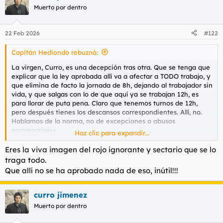
Muerto por dentro
Analiza ahora con sentido común, ¿como están los
mantenimientos en España en estos últimos años?
22 Feb 2026
#122
- Carreteras. Destrozadas, con baches y con miles de
denuncias por mal estado y peligrosidad.
Capitán Hediondo rebuznó:
- Ferrocarriles. Mira los últimos meses. AVE parado, con mas de
La virgen, Curro, es una decepción tras otra. Que se tenga que
2 horas de retraso por vias en mal estado, rodalies en colapso.
explicar que la ley aprobada allí va a afectar a TODO trabajo, y
Accidentes mortales varios. Parecemos la India.
que elimina de facto la jornada de 8h, dejando al trabajador sin
- Presas y barrancos. Pésimo mantenimiento, cero inversión
vida, y que salgas con lo de que aquí ya se trabajan 12h, es
estatal para mejorarlos.
para llorar de puta pena. Claro que tenemos turnos de 12h,
- Bosques. Cero mantenimiento, lo que genera incendios cada
pero después tienes los descansos correspondientes. Allí, no.
vez mas devastadores.
Hablamos de la norma, no de excepciones o abusos
- Instituciones públicas. Intenta coger una cita para lo que sea,
empresariales.
da igual, hacienda, seg. social, impuestos, ayudas, con un
Haz clic para expandir...
incremento brutal de funcionarios, al final no funciona nada
Ya no sé qué esperar de ti la verdad. Cuando me fui no eras
como debería. Colas, esperas y burocracia para aburrir.
Eres la viva imagen del rojo ignorante y sectario que se lo
esto. Puedes ser de derechas, por supuesto, pero antes si
traga todo.
menos había algo de coherencia. Ahora es sólo negar por
No amigo, no. España no va bien, creeme, excepto para los
Que allí no se ha aprobado nada de eso, inútil!!!
negar y quedarte con la rama para no ver el bosque ni en foto.
gobernantes y sus amigotes, familias y amantes. Enchufes a
cascoporro en empresas públicas, todos a dedo, con salarios de
De verdad, una pena.
escándalo y todos con un curriculum mas pequeño que una
curro jimenez
etiqueta de Anis El Mono.
Muerto por dentro
En la españa actual te va bien si eres del círculo de pedrito,