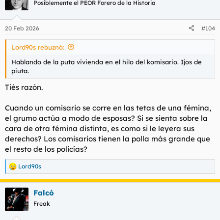
c
Posiblemente el PEOR Forero de la Historia
i
o
n
20 Feb 2026
#104
e
s
Lord90s rebuznó:
:
Hablando de la puta vivienda en el hilo del komisario. Ijos de
piuta.
Tiés razón.
Cuando un comisario se corre en las tetas de una fémina,
el grumo actúa a modo de esposas? Si se sienta sobre la
cara de otra fémina distinta, es como si le leyera sus
derechos? Los comisarios tienen la polla más grande que
el resto de los policías?
Lord90s
R
e
a
Falcó
c
c
Freak
i
o