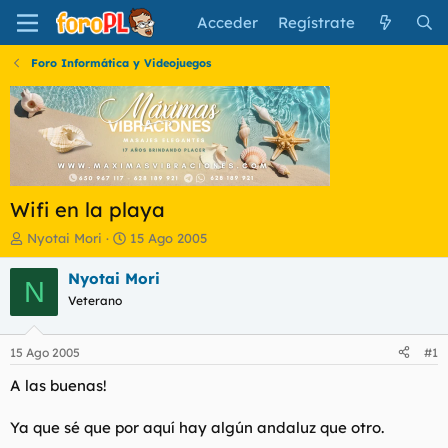
Acceder
Regístrate
Foro Informática y Videojuegos
Wifi en la playa
I
F
Nyotai Mori
15 Ago 2005
n
e
i
c
Nyotai Mori
N
c
h
Veterano
i
a
a
d
d
e
15 Ago 2005
#1
o
i
r
n
A las buenas!
d
i
e
c
Ya que sé que por aquí hay algún andaluz que otro.
l
i