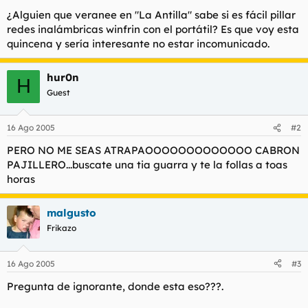
t
o
¿Alguien que veranee en "La Antilla" sabe si es fácil pillar
e
redes inalámbricas winfrin con el portátil? Es que voy esta
m
a
quincena y sería interesante no estar incomunicado.
hur0n
H
Guest
16 Ago 2005
#2
PERO NO ME SEAS ATRAPAOOOOOOOOOOOOO CABRON
PAJILLERO...buscate una tia guarra y te la follas a toas
horas
malgusto
Frikazo
16 Ago 2005
#3
Pregunta de ignorante, donde esta eso???.