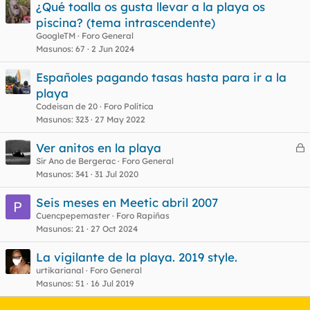
¿Qué toalla os gusta llevar a la playa os
piscina? (tema intrascendente)
GoogleTM
Foro General
Masunos
67
2 Jun 2024
Españoles pagando tasas hasta para ir a la
playa
Codeisan de 20
Foro Política
Masunos
323
27 May 2022
Ver anitos en la playa
e
Sir Ano de Bergerac
Foro General
Masunos
341
31 Jul 2020
r
r
Seis meses en Meetic abril 2007
Cuencpepemaster
Foro Rapiñas
Masunos
21
27 Oct 2024
o
La vigilante de la playa. 2019 style.
urtikarianal
Foro General
Masunos
51
16 Jul 2019