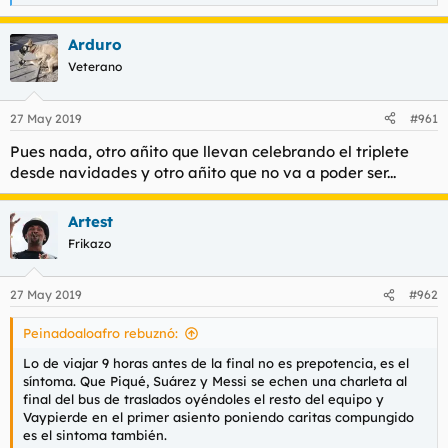
e
a
Arduro
c
c
Veterano
i
o
n
27 May 2019
#961
e
s
Pues nada, otro añito que llevan celebrando el triplete
:
desde navidades y otro añito que no va a poder ser...
Artest
Frikazo
27 May 2019
#962
Peinadoaloafro rebuznó:
Lo de viajar 9 horas antes de la final no es prepotencia, es el
síntoma. Que Piqué, Suárez y Messi se echen una charleta al
final del bus de traslados oyéndoles el resto del equipo y
Vaypierde en el primer asiento poniendo caritas compungido
es el sintoma también.