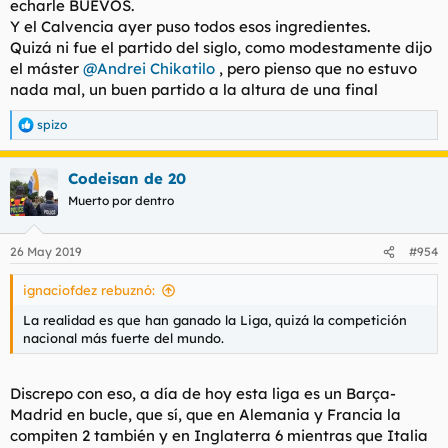
echarle BUEVOS.
Y el Calvencia ayer puso todos esos ingredientes.
Quizá ni fue el partido del siglo, como modestamente dijo
el máster
@Andrei Chikatilo
, pero pienso que no estuvo
nada mal, un buen partido a la altura de una final
spizo
R
e
a
Codeisan de 20
c
c
Muerto por dentro
i
o
n
26 May 2019
#954
e
s
ignaciofdez rebuznó:
:
La realidad es que han ganado la Liga, quizá la competición
nacional más fuerte del mundo.
Discrepo con eso, a día de hoy esta liga es un Barça-
Madrid en bucle, que sí, que en Alemania y Francia la
compiten 2 también y en Inglaterra 6 mientras que Italia