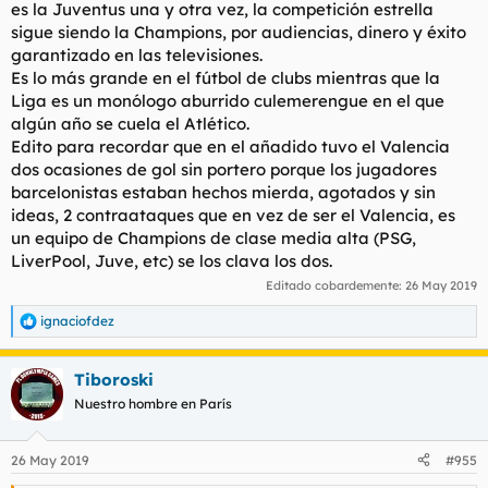
es la Juventus una y otra vez, la competición estrella
sigue siendo la Champions, por audiencias, dinero y éxito
garantizado en las televisiones.
Es lo más grande en el fútbol de clubs mientras que la
Liga es un monólogo aburrido culemerengue en el que
algún año se cuela el Atlético.
Edito para recordar que en el añadido tuvo el Valencia
dos ocasiones de gol sin portero porque los jugadores
barcelonistas estaban hechos mierda, agotados y sin
ideas, 2 contraataques que en vez de ser el Valencia, es
un equipo de Champions de clase media alta (PSG,
LiverPool, Juve, etc) se los clava los dos.
Editado cobardemente:
26 May 2019
ignaciofdez
R
e
a
Tiboroski
c
c
Nuestro hombre en París
i
o
n
26 May 2019
#955
e
s