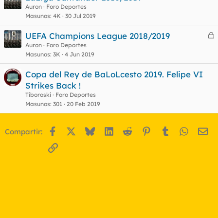
e
Auron
Foro Deportes
Masunos
4K
30 Jul 2019
r
o
r
UEFA Champions League 2018/2019
e
Auron
Foro Deportes
Masunos
3K
4 Jun 2019
r
o
r
Copa del Rey de BaLoLcesto 2019. Felipe VI
Strikes Back !
Tiboroski
Foro Deportes
o
Masunos
301
20 Feb 2019
Facebook
X
Bluesky
LinkedIn
Reddit
Pinterest
Tumblr
WhatsA
Em
Compartir:
Enlace