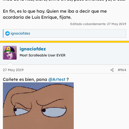
En fin, es lo que hay. Quien me iba a decir que me
acordaría de Luis Enrique, fíjate.
Editado cobardemente:
27 May 2019
ignaciofdez
R
e
a
ignaciofdez
c
c
Most Scrolleable User EVER
i
o
n
27 May 2019
#964
e
s
Cañete es bien, pana
@Artest
?
: