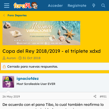
Acceder
Regístrate
Foro Deportes
Copa del Rey 2018/2019 - el triplete xdxd
I
F
Auron
31 Oct 2018
n
e
Cerrado para nuevas respuestas.
i
c
c
h
i
a
ignaciofdez
a
d
d
Most Scrolleable User EVER
e
o
i
r
n
26 May 2019
#951
d
i
e
c
De acuerdo con el pana Tibo, lo cual también reafirma lo
l
i