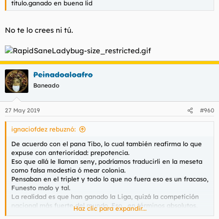
título.ganado en buena lid
No te lo crees ni tú.
Peinadoaloafro
Baneado
27 May 2019
#960
ignaciofdez rebuznó:
De acuerdo con el pana Tibo, lo cual también reafirma lo que
expuse con anterioridad: prepotencia.
Eso que allá le llaman seny, podríamos traducirli en la meseta
como falsa modestia ó mear colonia.
Pensaban en el triplet y todo lo que no fuera eso es un fracaso,
Funesto malo y tal.
La realidad es que han ganado la Liga, quizá la competición
nacional más fuerte del mundo. Eso , en términos absolutos,
Haz clic para expandir...
relativos y medio pensionistas, es un éxito.