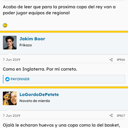
Acabo de leer que para la proxima copa del rey van a
poder jugar equipos de regional
Jakim Boor
Frikazo
7 Jun 2019
#966
Como en Inglaterra. Por mí correto.
PAYONNER
R
e
a
LoGordoDePetete
c
c
Novato de mierda
i
o
n
7 Jun 2019
#967
e
s
Ojalá le echaran huevos y una copa como la del basket,
: