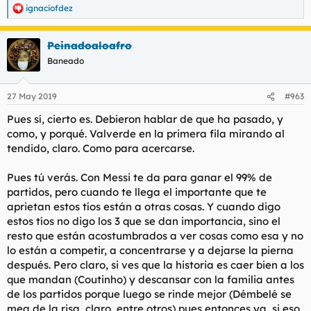
ignaciofdez
R
e
a
Peinadoaloafro
c
c
Baneado
i
o
n
27 May 2019
#963
e
s
Pues sí, cierto es. Debieron hablar de que ha pasado, y
:
como, y porqué. Valverde en la primera fila mirando al
tendido, claro. Como para acercarse.
Pues tú verás. Con Messi te da para ganar el 99% de
partidos, pero cuando te llega el importante que te
aprietan estos tíos están a otras cosas. Y cuando digo
estos tíos no digo los 3 que se dan importancia, sino el
resto que están acostumbrados a ver cosas como esa y no
lo están a competir, a concentrarse y a dejarse la pierna
después. Pero claro, si ves que la historia es caer bien a los
que mandan (Coutinho) y descansar con la familia antes
de los partidos porque luego se rinde mejor (Démbelé se
mea de la risa, claro, entre otros) pues entonces ya, si eso.