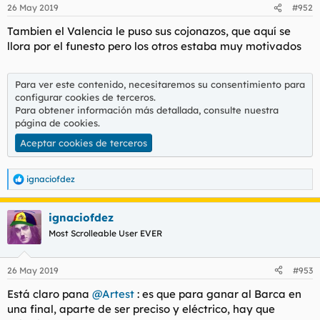
n
26 May 2019
#952
e
s
Tambien el Valencia le puso sus cojonazos, que aquí se
:
llora por el funesto pero los otros estaba muy motivados
Para ver este contenido, necesitaremos su consentimiento para
configurar cookies de terceros.
Para obtener información más detallada, consulte nuestra
página de cookies
.
Aceptar cookies de terceros
ignaciofdez
R
e
a
ignaciofdez
c
c
Most Scrolleable User EVER
i
o
n
26 May 2019
#953
e
s
Está claro pana
@Artest
: es que para ganar al Barca en
:
una final, aparte de ser preciso y eléctrico, hay que