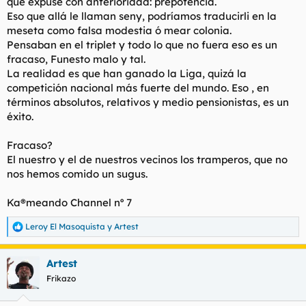
que expuse con anterioridad: prepotencia.
t
o
Eso que allá le llaman seny, podríamos traducirli en la
e
m
meseta como falsa modestia ó mear colonia.
a
Pensaban en el triplet y todo lo que no fuera eso es un
fracaso, Funesto malo y tal.
La realidad es que han ganado la Liga, quizá la
competición nacional más fuerte del mundo. Eso , en
términos absolutos, relativos y medio pensionistas, es un
éxito.
Fracaso?
El nuestro y el de nuestros vecinos los tramperos, que no
nos hemos comido un sugus.
Ka®meando Channel nº 7
Leroy El Masoquista
y
Artest
R
e
a
Artest
c
c
Frikazo
i
o