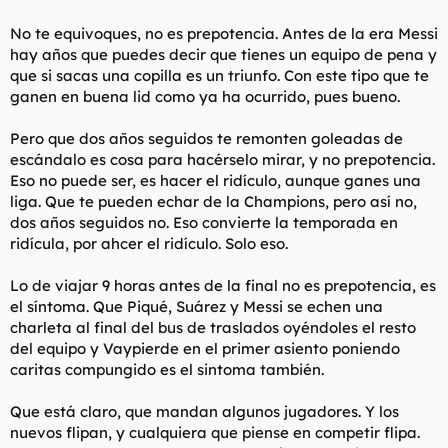
Fracaso?
No te equivoques, no es prepotencia. Antes de la era Messi
El nuestro y el de nuestros vecinos los tramperos, que no nos
hay años que puedes decir que tienes un equipo de pena y
hemos comido un sugus.
que si sacas una copilla es un triunfo. Con este tipo que te
ganen en buena lid como ya ha ocurrido, pues bueno.
Ka®meando Channel nº 7
Pero que dos años seguidos te remonten goleadas de
escándalo es cosa para hacérselo mirar, y no prepotencia.
Eso no puede ser, es hacer el ridículo, aunque ganes una
liga. Que te pueden echar de la Champions, pero así no,
dos años seguidos no. Eso convierte la temporada en
ridícula, por ahcer el ridículo. Solo eso.
Lo de viajar 9 horas antes de la final no es prepotencia, es
el síntoma. Que Piqué, Suárez y Messi se echen una
charleta al final del bus de traslados oyéndoles el resto
del equipo y Vaypierde en el primer asiento poniendo
caritas compungido es el sintoma también.
Que está claro, que mandan algunos jugadores. Y los
nuevos flipan, y cualquiera que piense en competir flipa.