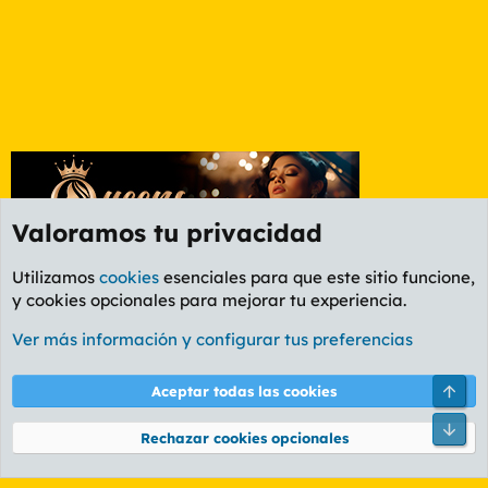
Valoramos tu privacidad
Utilizamos
cookies
esenciales para que este sitio funcione,
y cookies opcionales para mejorar tu experiencia.
Foro Deportes
Ver más información y configurar tus preferencias
Cookies
PL OLDSTYLE AMARILLO
Cambiar fuente
Español (ES)
Arri
Aceptar todas las cookies
Contáctanos
Términos y reglas
Política de privacidad
Ayuda
R
Pie
S
Rechazar cookies opcionales
S
®
Community platform by XenForo
© 2010-2026 XenForo Ltd.