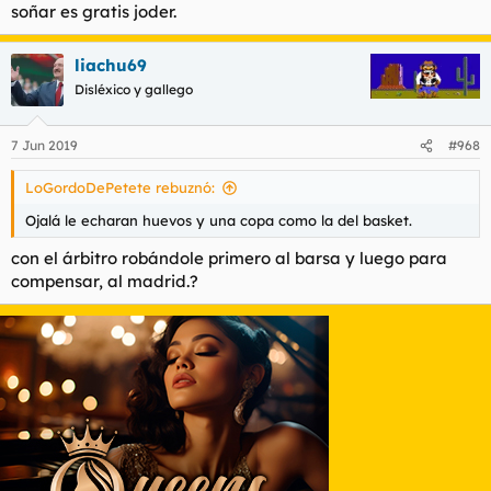
soñar es gratis joder.
liachu69
Disléxico y gallego
7 Jun 2019
#968
LoGordoDePetete rebuznó:
Ojalá le echaran huevos y una copa como la del basket.
con el árbitro robándole primero al barsa y luego para
compensar, al madrid.?