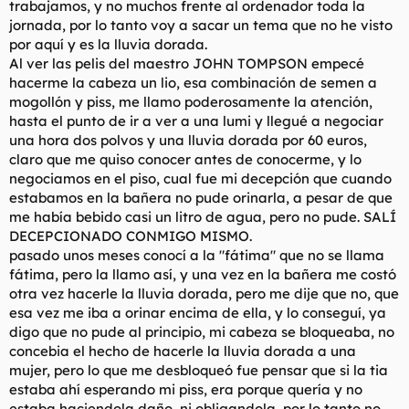
trabajamos, y no muchos frente al ordenador toda la
t
o
e
jornada, por lo tanto voy a sacar un tema que no he visto
m
por aquí y es la lluvia dorada.
a
Al ver las pelis del maestro JOHN TOMPSON empecé
hacerme la cabeza un lio, esa combinación de semen a
mogollón y piss, me llamo poderosamente la atención,
hasta el punto de ir a ver a una lumi y llegué a negociar
una hora dos polvos y una lluvia dorada por 60 euros,
claro que me quiso conocer antes de conocerme, y lo
negociamos en el piso, cual fue mi decepción que cuando
estabamos en la bañera no pude orinarla, a pesar de que
me había bebido casi un litro de agua, pero no pude. SALÍ
DECEPCIONADO CONMIGO MISMO.
pasado unos meses conocí a la "fátima" que no se llama
fátima, pero la llamo así, y una vez en la bañera me costó
otra vez hacerle la lluvia dorada, pero me dije que no, que
esa vez me iba a orinar encima de ella, y lo conseguí, ya
digo que no pude al principio, mi cabeza se bloqueaba, no
concebia el hecho de hacerle la lluvia dorada a una
mujer, pero lo que me desbloqueó fue pensar que si la tia
estaba ahí esperando mi piss, era porque quería y no
estaba haciendola daño, ni obligandola, por lo tanto no