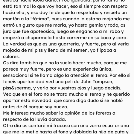
está tan mal lo que voy hacer, eso si siempre con respeto
hacia ella, y eso doy fe de que la respetaba y respeto un
montón a la "fátima", pues cuando la estaba mojando me
entró un gusto que me moria, yo hasta gemia y todo, os
juro que fue apoteosico, luego se engancho a mi rabo y
empezó a chuparmela hasta correrme en su boca y cara.
La verdad es que es una guarrería, y fuerte, pero al verla
mojada de mi piss y llena de mi semen, yo flipaba a
colores.
Os diré también que no lo suelo hacer mucho, porque me
parece muy fuerte, pero es una experiencia única,
sensacional si te llama algo la atención el tema. Por ello si
teneis oportunidad ved una peli de John Tompson,
piss&sperma, y verlo por vuestros ojos y luego decidís.
Veo que en el foro no se trata mucho el tema y he querido
aportar esta novedad, que como digo dudo si se habló
antes de él porque soy nuevo.
Me interesa mucho saber la opinión de los foreros al
respecto de la lluvia dorada.
Otro día os contaré mi fracaso con una zorra ecuatoriana
que me la metio hasta el fono y doblada la hija de puta y