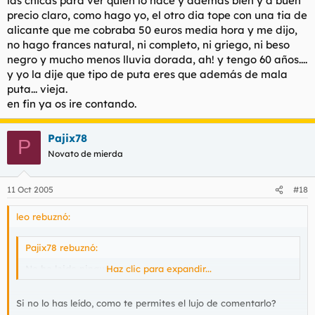
las chicas para ver quien lo hace y además bien y a buen
precio claro, como hago yo, el otro dia tope con una tia de
alicante que me cobraba 50 euros media hora y me dijo,
no hago frances natural, ni completo, ni griego, ni beso
negro y mucho menos lluvia dorada, ah! y tengo 60 años....
y yo la dije que tipo de puta eres que además de mala
puta... vieja.
en fin ya os ire contando.
Pajix78
P
Novato de mierda
11 Oct 2005
#18
leo rebuznó:
Pajix78 rebuznó:
No he leido ningun post,
Haz clic para expandir...
Si no lo has leído, como te permites el lujo de comentarlo?