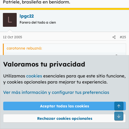
Patriele, brasileña en benidorm.
lpgc22
L
Forero del todo a cien
12 Oct 2005
#25
carotonne rebuznó:
Eso si, nunca hacerlo recien levantado, ya sabeis porque ..
Valoramos tu privacidad
Perdona mi ignorancia, pero... pq no?
Utilizamos
cookies
esenciales para que este sitio funcione,
y cookies opcionales para mejorar tu experiencia.
Ver más información y configurar tus preferencias
Arri
Aceptar todas las cookies
Pie
Rechazar cookies opcionales