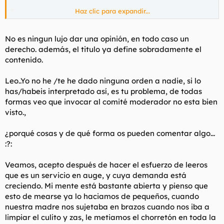
Haz clic para expandir...
Pajix78 rebuznó:
Moderadores, corten de una vez con estos hilos
No es ningun lujo dar una opinión, en todo caso un
absolutamente deprimentes.
Haz clic para expandir...
derecho. además, el titulo ya define sobradamente el
contenido.
Simplemente dos cosas:
1- Los hilos, al igual que el foro, son para todos. Esto no quiere
Leo..Yo no he /te he dado ninguna orden a nadie, si lo
decir que un tema como la coprofilia, tenga que gustarte. Para
has/habeis interpretado así, es tu problema, de todas
mi por ejemplo, esto es demasiado escatológico, pero no dejo
formas veo que invocar al comité moderador no esta bien
de reconocer que es un servicio más que puede contratarse al
ir de putas.
visto.,
2- Hemos hecho algo los moderadores para que pienses que
puedes darnos ordenes??
¿porqué cosas y de qué forma os pueden comentar algo...
:?:
Veamos, acepto después de hacer el esfuerzo de leeros
que es un servicio en auge, y cuya demanda está
creciendo. Mi mente está bastante abierta y pienso que
esto de mearse ya lo haciamos de pequeños, cuando
nuestra madre nos sujetaba en brazos cuando nos iba a
limpiar el culito y zas, le metiamos el chorretón en toda la