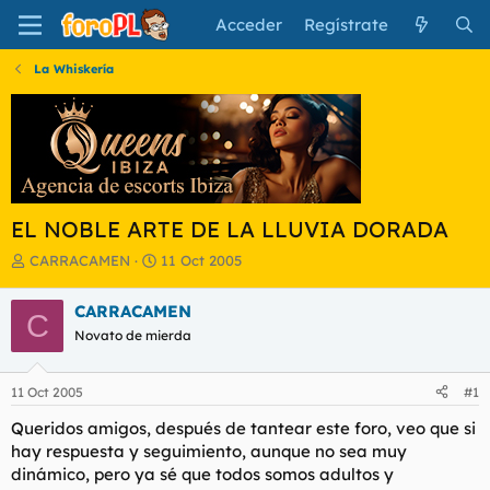
Acceder
Regístrate
La Whiskería
EL NOBLE ARTE DE LA LLUVIA DORADA
I
F
CARRACAMEN
11 Oct 2005
n
e
i
c
CARRACAMEN
C
c
h
Novato de mierda
i
a
a
d
d
e
11 Oct 2005
#1
o
i
r
n
Queridos amigos, después de tantear este foro, veo que si
d
i
hay respuesta y seguimiento, aunque no sea muy
e
c
dinámico, pero ya sé que todos somos adultos y
l
i