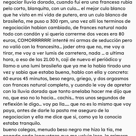
negociar lluvia dorada, cuando fui era una francesa rubia
pelo corto, blanquita, con un culo.... el mejor culo blanco
que he visto en mi vida de putero, era un culo blanco de
brasileña, me puso a 300 rpm, una vez allí los terminos de
negociación habian cambiado, de frances natural nada
todo con condón y si queria correrme dos veces era 80
euros, COMORRRRRR! intenté mi armas de seducción pero
no valió con la francesita... joder otra que no, me voy a
tirar, me voy a ver lumis de carretera, nada ... a ultima
hora, a eso de las 21.00 h, cojí de nuevo el periódico y
llamo a una lumi brasileña que ya me la había tirado una
vez y sabía que estaba buena, hablo con ella y concreto:
60 euros 45 minutos, beso negro, griego, y dos orgasmos
con frances natural completo, y cuando le voy de apretar
con la lluvia dorada que tanto anelaba hacer me dijo que
no, que eso no lo hacia... cachis... tras unos segundos de
reflexión le digo... voy pa lla..... que no es lo mismo que voy
paya, antes de darle la pasta me aseguro de la
negociacion y ella me dice que si, como ya la conocia
estaba tranquilo.
bueno colegas, menudo beso negro me hizo la tia, me
pegada cada lenguetazo que me volvia loco, la primera