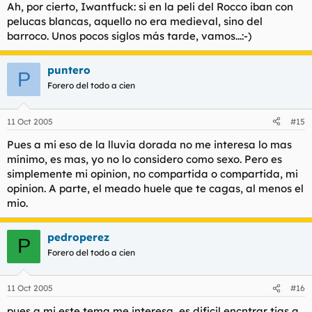
Ah, por cierto, Iwantfuck: si en la peli del Rocco iban con
pelucas blancas, aquello no era medieval, sino del
barroco. Unos pocos siglos más tarde, vamos...:-)
puntero
P
Forero del todo a cien
11 Oct 2005
#15
Pues a mi eso de la lluvia dorada no me interesa lo mas
mínimo, es mas, yo no lo considero como sexo. Pero es
simplemente mi opinion, no compartida o compartida, mi
opinion. A parte, el meado huele que te cagas, al menos el
mio.
pedroperez
P
Forero del todo a cien
11 Oct 2005
#16
pues a mi este tema me interesa, es dificil encntrar tias q