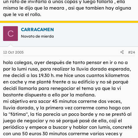
un rato de invitarla a unas copas y luego follarla , ella
en fin, todo solucionado
)...
misma le dijo que la meara , asi que tambien hay alguna
que le va el rollo.
...además si lo hubieramos cerrado ahora nadie podría
responder a tus preguntas...
CARRACAMEN
C
Novato de mierda
´Dentro del mundo de las putas y su entrono hay cosas mas
y menos agradables y en este foro estamos para hablar de
todo ello, por eso las opiniones tanto a favor como en contra
12 Oct 2005
#24
( la tuya) son positivas, siempre que se hagan desde el
respeto y el buen rollo...a veces no utilizamos bien la ironia
hola colegas, ayer después de tanto pensar en ir o no a
o el sarcasmo u otros no la sabemos interpretar...
por la lumi rusa, para realizar la lluvia dorada esperada,
me decidí a las 19.30 h. me hice unos cuantos kilometros
en coche y me planté frente a su edificio y no sé porqué
...sigan adelante, porque creo que este hilo va pa largo... :D
decidi llamarla para renegociar el tema ya que la ví
bastante dispuesta a ello por la mañana.
mi objetivo era sacar 45 minutos correrne dos veces,
lluvia dorada, y la primera vez correrme como hago con
la "fátima", la tia parecia un poco borde y no se prestó al
juego de negociar y no sé porqué pasé de ella, cojí el
periódico y empece a buscar y hablar con lumis, concreté
con una 50 euros 30 minutos correrme varias veces y