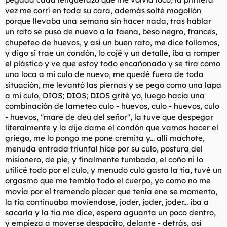
vez me corrí en toda su cara, además solté mogollón
porque llevaba una semana sin hacer nada, tras hablar
un rato se puso de nuevo a la faena, beso negro, frances,
chupeteo de huevos, y así un buen rato, me dice follamos,
y digo si trae un condón, lo cojé y un detalle, iba a romper
el plástico y ve que estoy todo encañonado y se tira como
una loca a mi culo de nuevo, me quedé fuera de toda
situación, me levantó las piernas y se pego como una lapa
a mi culo, DIOS; DIOS; DIOS grité yo, luego hacia una
combinación de lameteo culo - huevos, culo - huevos, culo
- huevos, "mare de deu del señor", la tuve que despegar
literalmente y la dije dame el condón que vamos hacer el
griego, me lo pongo me pone cremita y... allí machote,
menuda entrada triunfal hice por su culo, postura del
misionero, de pie, y finalmente tumbada, el coño ni lo
utilicé todo por el culo, y menudo culo gasta la tia, tuvé un
orgasmo que me temblo todo el cuerpo, yo como no me
movia por el tremendo placer que tenía ene se momento,
la tia continuaba moviendose, joder, joder, joder... iba a
sacarla y la tia me dice, espera aguanta un poco dentro,
y empieza a moverse despacito, delante - detrás, así