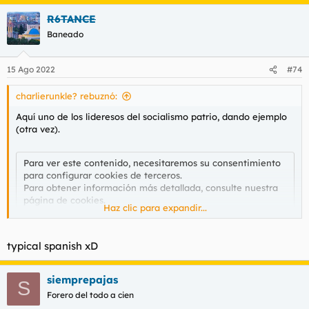
a
R6TANCE
c
c
Baneado
i
o
n
15 Ago 2022
#74
e
s
charlierunkle? rebuznó:
:
Aquí uno de los lideresos del socialismo patrio, dando ejemplo
(otra vez).
Para ver este contenido, necesitaremos su consentimiento
para configurar cookies de terceros.
Para obtener información más detallada, consulte nuestra
página de cookies
.
Haz clic para expandir...
Aceptar cookies de terceros
typical spanish xD
Su sobrina, of course.
siemprepajas
S
Forero del todo a cien