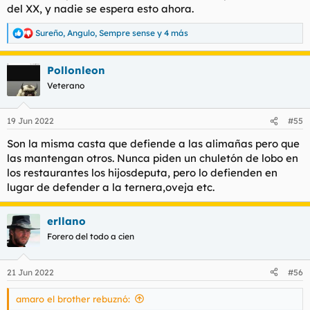
del XX, y nadie se espera esto ahora.
Sureño
,
Angulo
,
Sempre sense
y 4 más
R
e
a
Pollonleon
c
c
Veterano
i
o
n
19 Jun 2022
#55
e
s
Son la misma casta que defiende a las alimañas pero que
:
las mantengan otros. Nunca piden un chuletón de lobo en
los restaurantes los hijosdeputa, pero lo defienden en
lugar de defender a la ternera,oveja etc.
erllano
Forero del todo a cien
21 Jun 2022
#56
amaro el brother rebuznó: