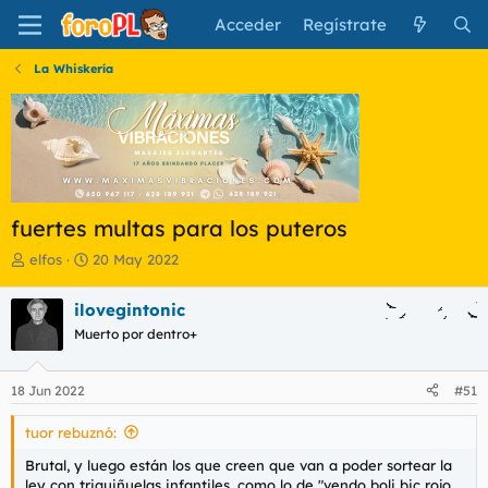
Acceder
Regístrate
La Whiskería
fuertes multas para los puteros
I
F
elfos
20 May 2022
n
e
i
c
ilovegintonic
c
h
Muerto por dentro+
i
a
a
d
d
e
18 Jun 2022
#51
o
i
r
n
tuor rebuznó:
d
i
e
c
Brutal, y luego están los que creen que van a poder sortear la
l
i
ley con triquiñuelas infantiles, como lo de "vendo boli bic rojo