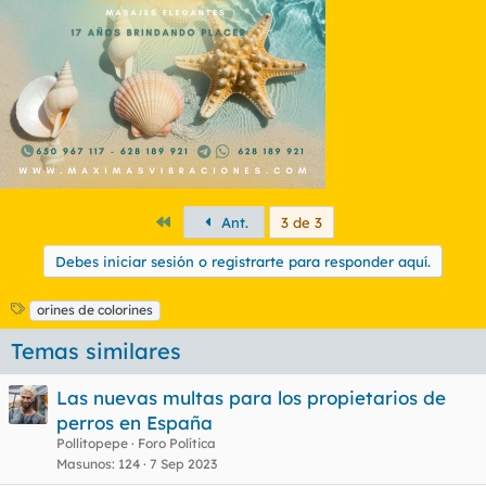
Primero
Ant.
3 de 3
Debes iniciar sesión o registrarte para responder aquí.
E
orines de colorines
t
Temas similares
i
q
u
Las nuevas multas para los propietarios de
e
perros en España
t
Pollitopepe
Foro Política
a
s
Masunos
124
7 Sep 2023