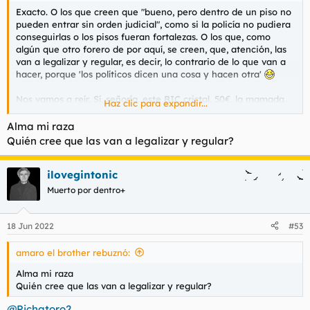
Exacto. O los que creen que "bueno, pero dentro de un piso no
pueden entrar sin orden judicial", como si la policía no pudiera
conseguirlas o los pisos fueran fortalezas. O los que, como
algún que otro forero de por aquí, se creen, que, atención, las
van a legalizar y regular, es decir, lo contrario de lo que van a
hacer, porque 'los políticos dicen una cosa y hacen otra'
Nos vamos a reír. Sí, señoría, este BIC cristal, 50€, la mamada
Haz clic para expandir...
es porque nos hemos gustado.
Alma mi raza
Quién cree que las van a legalizar y regular?
ilovegintonic
Muerto por dentro+
18 Jun 2022
#53
amaro el brother rebuznó:
Alma mi raza
Quién cree que las van a legalizar y regular?
@Pichatoro2