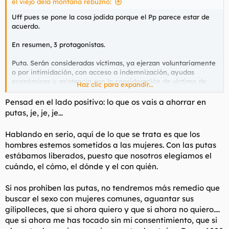
el viejo dela montaña rebuznó:
Uff pues se pone la cosa jodida porque el Pp parece estar de
acuerdo.
En resumen, 3 protagonistas.
Puta. Serán consideradas víctimas, ya ejerzan voluntariamente
o por intimidación, con acceso a indemnización, ayudas
económicas y asistencia con la consideración de víctima de
Haz clic para expandir...
violencia sexual.
Pensad en el lado positivo: lo que os vais a ahorrar en
Cliente. Se come multas de 12 a 24 meses, la cantidad por día
putas, je, je, je...
está por fijar, pero va a ser de dejarte seco, muy altas.
Hablando en serio, aquí de lo que se trata es que los
"Beneficiario". Aquí han ampliado tanto que entra el chulo, el
hombres estemos sometidos a las mujeres. Con las putas
dueño de prostíbulo, barra americana, local y piso donde se
estábamos liberados, puesto que nosotros elegíamos el
ejerza y cualquiera que promueva el ejercicio de la actividad
sexual de otra para su beneficio.
cuándo, el cómo, el dónde y el con quién.
*Dueño de piso me imagino que se refiere al estilo castañón.
Todo los de este grupo van al talego aunque las putas ejerzan
Si nos prohíben las putas, no tendremos más remedio que
voluntariamente.
buscar el sexo con mujeres comunes, aguantar sus
gilipolleces, que si ahora quiero y que si ahora no quiero....
que si ahora me has tocado sin mi consentimiento, que si
Por cierto el diario hace un relato como si el 90% de las putas
ejercieran amenazadas.