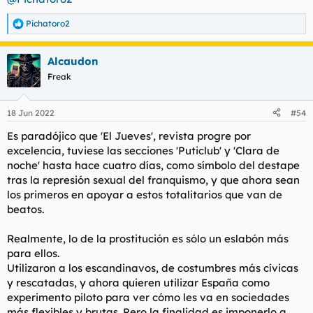
Pichatoro2
R
e
a
Alcaudon
c
c
Freak
i
o
n
18 Jun 2022
#54
e
s
Es paradójico que 'El Jueves', revista progre por
:
excelencia, tuviese las secciones 'Puticlub' y 'Clara de
noche' hasta hace cuatro días, como símbolo del destape
tras la represión sexual del franquismo, y que ahora sean
los primeros en apoyar a estos totalitarios que van de
beatos.
Realmente, lo de la prostitución es sólo un eslabón más
para ellos.
Utilizaron a los escandinavos, de costumbres más cívicas
y rescatadas, y ahora quieren utilizar España como
experimento piloto para ver cómo les va en sociedades
más flexibles y brutas. Pero la finalidad es imponerlo a