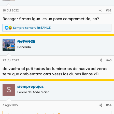
o
n
18 Jul 2022
#62
e
s
Recoger firmas igual es un poco comprometido, no?
:
Sempre sense
y
R6TANCE
R
e
a
R6TANCE
c
c
Baneado
i
o
n
22 Jul 2022
#63
e
s
de vuelta al puti todas las luminarias de nuevo xd veras
:
te tu que ambientazo otra vesss los clubes llenos xD
siemprepajas
S
Forero del todo a cien
3 Ago 2022
#64