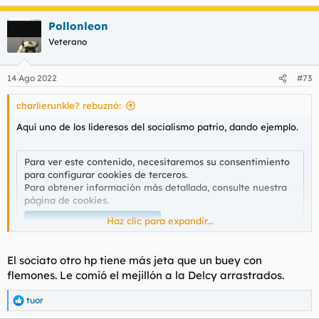
e
a
Pollonleon
c
c
Veterano
i
o
n
14 Ago 2022
#73
e
s
charlierunkle? rebuznó:
:
Aquí uno de los lideresos del socialismo patrio, dando ejemplo.
Para ver este contenido, necesitaremos su consentimiento
para configurar cookies de terceros.
Para obtener información más detallada, consulte nuestra
página de cookies
.
Aceptar cookies de terceros
Haz clic para expandir...
El sociato otro hp tiene más jeta que un buey con
Su sobrina, of course.
flemones. Le comió el mejillón a la Delcy arrastrados.
tuor
R
e