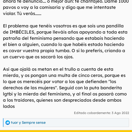
ahora te denuncio.... o mejor aun: te chantajeo.
Dame 1000
pavos o voy a la comisaría y digo que me intentaste
No haberlos votao, ahora a joderse
violar. Tú verás.......
El problema que tenéis vosotros es que sois una pandilla
de IMBÉCILES, porque lleváis años apoyando a toda esta
patraña del feminismo pensando que estabais haciendo
el bien a alguien, cuando lo que habéis estado haciendo
es cavar vuestra propia tumba. O si lo preferís, criando a
un cuervo que os sacará los ojos.
Así que ojalá os metan en el trullo a cuenta de esta
mierda, y os pongan una multa de cinco ceros, porque es
lo que os merecéis por votar a los que defienden "los
derechos de las mujeres". Seguid con la puta banderita
lgtbi y la mierda del feminismo, y al final os pasará como
a los traidores, quienes son despreciados desde ambos
lados
Editado cobardemente:
3 Ago 2022
tuor
y
Sempre sense
R
e