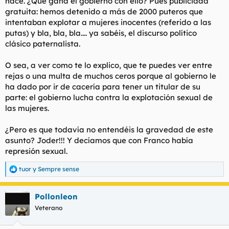
hace. ¿Qué gana el gobierno con ello? Pues publicidad
gratuita: hemos detenido a más de 2000 puteros que
intentaban explotar a mujeres inocentes (referido a las
putas) y bla, bla, bla.... ya sabéis, el discurso político
clásico paternalista.
O sea, a ver como te lo explico, que te puedes ver entre
rejas o una multa de muchos ceros porque al gobierno le
ha dado por ir de cacería para tener un titular de su
parte: el gobierno lucha contra la explotación sexual de
las mujeres.
¿Pero es que todavía no entendéis la gravedad de este
asunto? Joder!!! Y decíamos que con Franco había
represión sexual.
tuor
y
Sempre sense
R
e
a
Pollonleon
c
c
Veterano
i
o