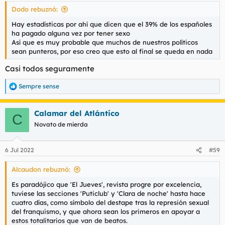
Dodo rebuznó:
Hay estadísticas por ahí que dicen que el 39% de los españoles
ha pagado alguna vez por tener sexo
Así que es muy probable que muchos de nuestros políticos
sean punteros, por eso creo que esto al final se queda en nada
Casi todos seguramente
Sempre sense
R
e
a
Calamar del Atlántico
c
C
c
Novato de mierda
i
o
n
6 Jul 2022
#59
e
s
Alcaudon rebuznó:
:
Es paradójico que 'El Jueves', revista progre por excelencia,
tuviese las secciones 'Puticlub' y 'Clara de noche' hasta hace
cuatro días, como símbolo del destape tras la represión sexual
del franquismo, y que ahora sean los primeros en apoyar a
estos totalitarios que van de beatos.