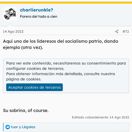
e
a
charlierunkle?
c
c
Forero del todo a cien
i
o
n
14 Ago 2022
#72
e
s
Aquí uno de los lideresos del socialismo patrio, dando
:
ejemplo (otra vez).
Para ver este contenido, necesitaremos su consentimiento para
configurar cookies de terceros.
Para obtener información más detallada, consulte nuestra
página de cookies
.
Aceptar cookies de terceros
Su sobrina, of course.
Editado cobardemente:
14 Ago 2022
tuor
y
Légolas
R