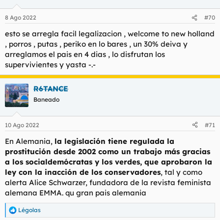
como la de los camioneros canadienses.
o
n
8 Ago 2022
#70
e
No follar, no comer carne, no viajar, no conducir, no tener
s
posesiones materiales (digitalización en lo cultural y
esto se arregla facil legalizacion , welcome to new holland
:
monetario, y machacar la economía para no poder comprar
, porros , putas , periko en lo bares , un 30% deiva y
inmuebles), no tener familia (promover el divorcio, ideología de
arreglamos el pais en 4 dias , lo disfrutan los
género), etc., hasta que te quedes sólo y pidas ayuda a gritos.
supervivientes y yasta -.-
Entonces aparecerá el Estado, esa marioneta de los que cortan
el bacalao, y te hará dependiente de sus migajas a cambio de
toda tu libertad.
R6TANCE
Baneado
Suena a conspiranoia, pero es lo que oteo en el horizonte
Nadie se esperaba los totalitarismos de la primera mitad del
XX, y nadie se espera esto ahora.
10 Ago 2022
#71
En Alemania,
la legislación tiene regulada la
prostitución desde 2002 como un trabajo más gracias
a los socialdemócratas y los verdes, que aprobaron la
ley con la inacción de los conservadores
, tal y como
alerta Alice Schwarzer, fundadora de la revista feminista
alemana EMMA. qu gran pais alemania
Légolas
R