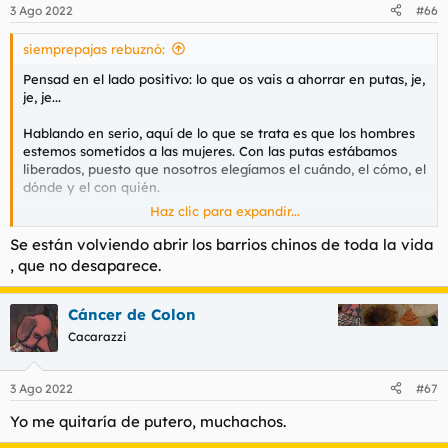
n
3 Ago 2022
#66
e
s
siemprepajas rebuznó:
:
Pensad en el lado positivo: lo que os vais a ahorrar en putas, je,
je, je...
Hablando en serio, aquí de lo que se trata es que los hombres
estemos sometidos a las mujeres. Con las putas estábamos
liberados, puesto que nosotros elegíamos el cuándo, el cómo, el
dónde y el con quién.
Haz clic para expandir...
Si nos prohíben las putas, no tendremos más remedio que
buscar el sexo con mujeres comunes, aguantar sus gilipolleces,
Se están volviendo abrir los barrios chinos de toda la vida
que si ahora quiero y que si ahora no quiero.... que si ahora me
, que no desaparece.
has tocado sin mi consentimiento, que si ahora te denuncio....
o mejor aun: te chantajeo.
Dame 1000 pavos o voy a la
comisaría y digo que me intentaste violar. Tú verás.......
Cáncer de Colon
Cacarazzi
El problema que tenéis vosotros es que sois una pandilla de
IMBÉCILES, porque lleváis años apoyando a toda esta patraña
del feminismo pensando que estabais haciendo el bien a
3 Ago 2022
#67
alguien, cuando lo que habéis estado haciendo es cavar
Yo me quitaría de putero, muchachos.
vuestra propia tumba. O si lo preferís, criando a un cuervo que
os sacará los ojos.