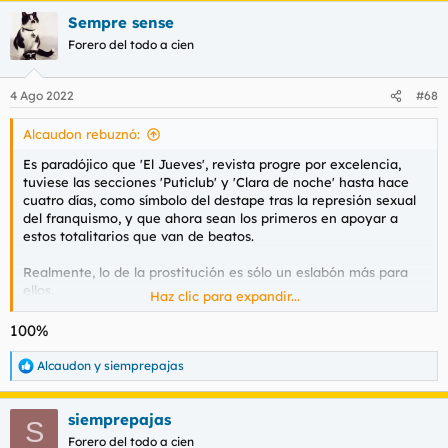
Sempre sense
Así que ojalá os metan en el trullo a cuenta de esta mierda, y
os pongan una multa de cinco ceros, porque es lo que os
Forero del todo a cien
merecéis por votar a los que defienden "los derechos de las
mujeres". Seguid con la puta banderita lgtbi y la mierda del
4 Ago 2022
#68
feminismo, y al final os pasará como a los traidores, quienes
son despreciados desde ambos lados
Alcaudon rebuznó:
Es paradójico que 'El Jueves', revista progre por excelencia,
tuviese las secciones 'Puticlub' y 'Clara de noche' hasta hace
cuatro días, como símbolo del destape tras la represión sexual
del franquismo, y que ahora sean los primeros en apoyar a
estos totalitarios que van de beatos.
Realmente, lo de la prostitución es sólo un eslabón más para
ellos.
Haz clic para expandir...
Utilizaron a los escandinavos, de costumbres más cívicas y
rescatadas, y ahora quieren utilizar España como experimento
100%
piloto para ver cómo les va en sociedades más flexibles y
brutas. Pero la finalidad es imponerlo a todo el mundo más o
Alcaudon
y
siemprepajas
R
menos libre, que es lo que manejan las élites Woke y sus
e
filiales.
a
Prohibirlo todo y tener que pedir permiso hasta para hacerte
siemprepajas
c
S
una paja, ése es su sueño más húmedo.
c
Forero del todo a cien