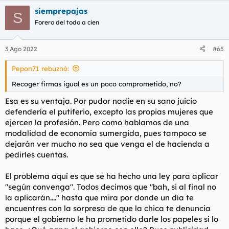
a
siemprepajas
c
S
c
Forero del todo a cien
i
o
n
3 Ago 2022
#65
e
s
Pepon71 rebuznó:
:
Recoger firmas igual es un poco comprometido, no?
Esa es su ventaja. Por pudor nadie en su sano juicio
defendería el putiferio, excepto las propias mujeres que
ejercen la profesión. Pero como hablamos de una
modalidad de economía sumergida, pues tampoco se
dejarán ver mucho no sea que venga el de hacienda a
pedirles cuentas.
El problema aquí es que se ha hecho una ley para aplicar
"según convenga". Todos decimos que "bah, si al final no
la aplicarán...." hasta que mira por donde un día te
encuentres con la sorpresa de que la chica te denuncia
porque el gobierno le ha prometido darle los papeles si lo