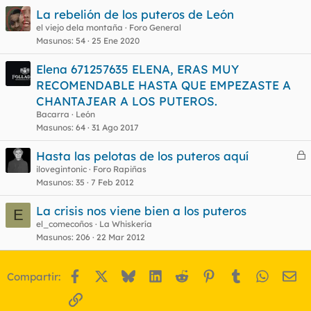
La rebelión de los puteros de León
el viejo dela montaña
Foro General
Masunos
54
25 Ene 2020
Elena 671257635 ELENA, ERAS MUY
RECOMENDABLE HASTA QUE EMPEZASTE A
CHANTAJEAR A LOS PUTEROS.
Bacarra
León
Masunos
64
31 Ago 2017
Hasta las pelotas de los puteros aquí
e
ilovegintonic
Foro Rapiñas
Masunos
35
7 Feb 2012
r
r
La crisis nos viene bien a los puteros
E
el_comecoños
La Whiskería
Masunos
206
22 Mar 2012
o
Facebook
X
Bluesky
LinkedIn
Reddit
Pinterest
Tumblr
WhatsA
Em
Compartir:
Enlace