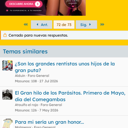
Primero
Último
Ant.
72 de 73
Sig.
Cerrado para nuevas respuestas.
Temas similares
¿Son los grandes rentistas unos hijos de la
gran puta?
Alduin
Foro General
Masunos
108
27 Jul 2026
El Gran hilo de los Parásitos. Primero de Mayo,
día del Comegambas
Ataulfo el rojo
Foro General
Masunos
126
7 May 2026
Para mi sería un gran honor...
Malmenor
Foro General