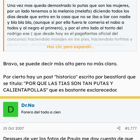
t
o
Una vez mas queda demostrado lo putas que son las mujeres,
e
por un lado tenemos a la melania (melafo) diciendo todos los
m
dias desde que entro en la casa que no se iba a liar con nadie
a
y bla bla bla, (aunque si por ella fuera le comeria el nabo a
todos y al negro el primero), y por el otro lado al tonto del
rodrigo ese ( que desde hoy es el pagafantas oficial del
concurso) haciendola masajes en los pies, haciendola tortitas y
desayunos, dandola mimines y aguantando sus pijoterias y
Haz clic para expandir...
demas jilipolleces para que llegue un italiano y solo con dia y
medio comiendole la oreja se la lleve al huerto cuando ha
pasado de ella durante todo el concurso, lo cual demuestra que
Bravo, se puede decir más alto pero no más claro.
por mucho que digan las mujeres que buscan un hombre que
las mime y que sea sensible y demas tonterias lo que realmete
Por cierto hay un post "historico" escrito por beastlord que
quieren es un macho que las guste fisicamente y que las sepa
se titula: "POR QUE LAS TIAS SON TAN PUTAS Y
montar duro y sin contemplaciones y si para ello se tienen que
CALIENTAPOLLAS" que es bastante exclarecedor.
llevar un par de tortazos mejor que mejor.
Dr.No
Pd: he jugado a los dardos en dianas que eran mas pequeñas
D
que los pezones de la paula esa. (aunque melafo claro esta)
Forero del todo a cien
15 Oct 2007
#1.777
Despues de ver las fotos de Paula me doy cuenta de que