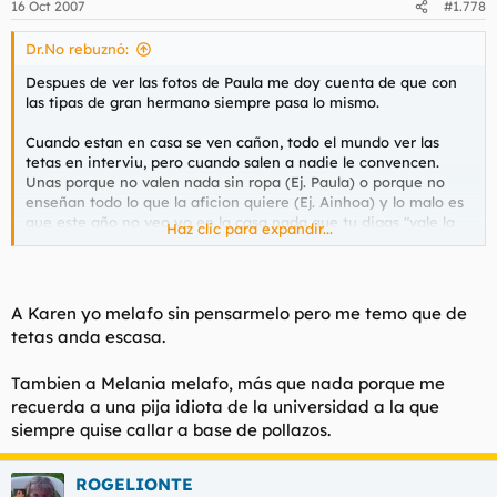
16 Oct 2007
#1.778
Dr.No rebuznó:
Despues de ver las fotos de Paula me doy cuenta de que con
las tipas de gran hermano siempre pasa lo mismo.
Cuando estan en casa se ven cañon, todo el mundo ver las
tetas en interviu, pero cuando salen a nadie le convencen.
Unas porque no valen nada sin ropa (Ej. Paula) o porque no
enseñan todo lo que la aficion quiere (Ej. Ainhoa) y lo malo es
que este año no veo yo en la casa nada que tu digas "vale la
Haz clic para expandir...
pena comprase el interviu y dejar las hojas pegadas"
Solo nos queda Karen, si tambien pincha gran hermano dejara
de tener algun atractivo para mi.
A Karen yo melafo sin pensarmelo pero me temo que de
tetas anda escasa.
PD: ¿Puede ser que los fotografos de interviu, por querer ir tan
Tambien a Melania melafo, más que nada porque me
de artistas y tal hacen unas fotos de mierda?
recuerda a una pija idiota de la universidad a la que
siempre quise callar a base de pollazos.
ROGELIONTE