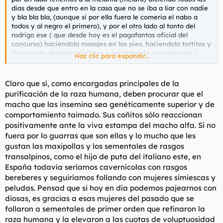
dias desde que entro en la casa que no se iba a liar con nadie
y bla bla bla, (aunque si por ella fuera le comeria el nabo a
todos y al negro el primero), y por el otro lado al tonto del
rodrigo ese ( que desde hoy es el pagafantas oficial del
concurso) haciendola masajes en los pies, haciendola tortitas y
desayunos, dandola mimines y aguantando sus pijoterias y
Haz clic para expandir...
demas jilipolleces para que llegue un italiano y solo con dia y
medio comiendole la oreja se la lleve al huerto cuando ha
pasado de ella durante todo el concurso, lo cual demuestra que
Claro que sí, como encargadas principales de la
por mucho que digan las mujeres que buscan un hombre que
purificación de la raza humana, deben procurar que el
las mime y que sea sensible y demas tonterias lo que realmete
macho que las insemina sea genéticamente superior y de
quieren es un macho que las guste fisicamente y que las sepa
comportamiento taimado. Sus coñitos sólo reaccionan
montar duro y sin contemplaciones y si para ello se tienen que
positivamente ante la viva estampa del macho alfa. Si no
llevar un par de tortazos mejor que mejor.
fuera por lo guarras que son ellas y lo mucho que les
gustan las maxipollas y los sementales de rasgos
transalpinos, como el hijo de puta del italiano este, en
España todavía seríamos cavernícolas con rasgos
bereberes y seguiríamos follando con mujeres simiescas y
peludas. Pensad que si hoy en día podemos pajearnos con
diosas, es gracias a esas mujeres del pasado que se
follaron a sementales de primer orden que refinaron la
raza humana y la elevaron a las cuotas de voluptuosidad