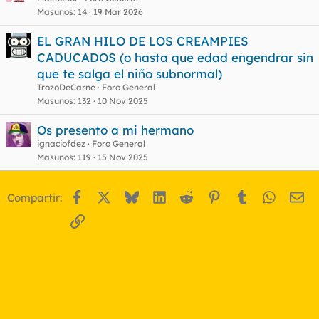
Masunos
14
19 Mar 2026
EL GRAN HILO DE LOS CREAMPIES
CADUCADOS (o hasta que edad engendrar sin
que te salga el niño subnormal)
TrozoDeCarne
Foro General
Masunos
132
10 Nov 2025
Os presento a mi hermano
ignaciofdez
Foro General
Masunos
119
15 Nov 2025
Facebook
X
Bluesky
LinkedIn
Reddit
Pinterest
Tumblr
WhatsA
Em
Compartir:
Enlace