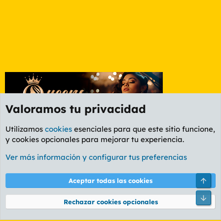
Valoramos tu privacidad
Utilizamos
cookies
esenciales para que este sitio funcione,
y cookies opcionales para mejorar tu experiencia.
Foro General
Ver más información y configurar tus preferencias
Cookies
PL OLDSTYLE AMARILLO
Cambiar fuente
Español (ES)
Arri
Aceptar todas las cookies
Contáctanos
Términos y reglas
Política de privacidad
Ayuda
R
Pie
S
Rechazar cookies opcionales
S
®
Community platform by XenForo
© 2010-2026 XenForo Ltd.