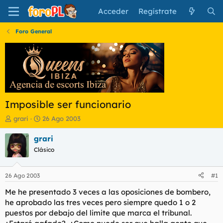
Acceder
Regístrate
Foro General
Imposible ser funcionario
I
F
grari
26 Ago 2003
n
e
i
c
grari
c
h
Clásico
i
a
a
d
d
e
26 Ago 2003
#1
o
i
r
n
Me he presentado 3 veces a las oposiciones de bombero,
d
i
he aprobado las tres veces pero siempre quedo 1 o 2
e
c
puestos por debajo del limite que marca el tribunal.
l
i