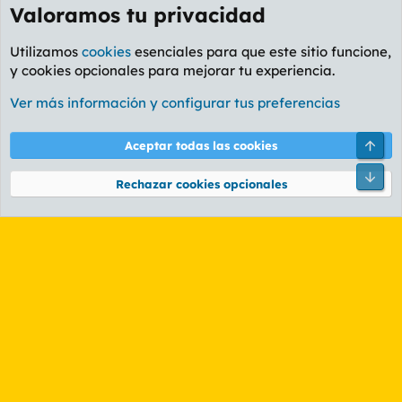
Valoramos tu privacidad
Utilizamos
cookies
esenciales para que este sitio funcione,
y cookies opcionales para mejorar tu experiencia.
Foro General
Ver más información y configurar tus preferencias
Cookies
PL OLDSTYLE AMARILLO
Cambiar fuente
Español (ES)
Arri
Aceptar todas las cookies
Contáctanos
Términos y reglas
Política de privacidad
Ayuda
R
Pie
S
Rechazar cookies opcionales
S
®
Community platform by XenForo
© 2010-2026 XenForo Ltd.