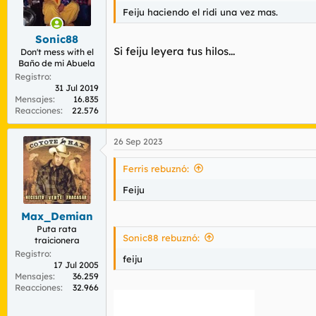
o
n
Feiju haciendo el ridi una vez mas.
e
s
Sonic88
:
Si feiju leyera tus hilos...
Don't mess with el
Baño de mi Abuela
Registro
31 Jul 2019
Mensajes
16.835
Reacciones
22.576
26 Sep 2023
Ferris rebuznó:
Feiju
Max_Demian
Puta rata
Sonic88 rebuznó:
traicionera
Registro
feiju
17 Jul 2005
Mensajes
36.259
Reacciones
32.966