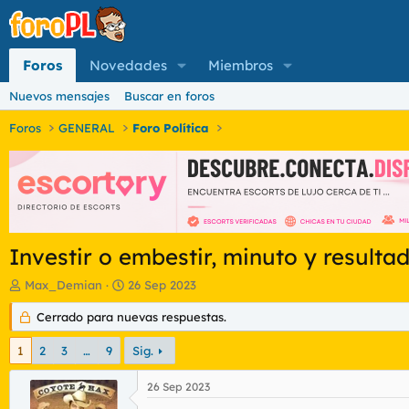
Foros
Novedades
Miembros
Nuevos mensajes
Buscar en foros
Foros
GENERAL
Foro Política
Investir o embestir, minuto y resulta
I
F
Max_Demian
26 Sep 2023
n
e
i
Cerrado para nuevas respuestas.
c
c
h
i
a
1
2
3
…
9
Sig.
a
d
d
e
26 Sep 2023
o
i