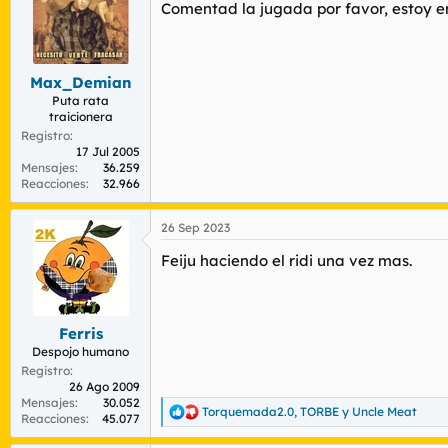
r
n
Comentad la jugada por favor, estoy e
d
i
e
c
l
i
t
o
Max_Demian
e
Puta rata
m
traicionera
a
Registro
17 Jul 2005
Mensajes
36.259
Reacciones
32.966
26 Sep 2023
Feiju haciendo el ridi una vez mas.
Ferris
Despojo humano
Registro
26 Ago 2009
Mensajes
30.052
Torquemada2.0
,
TORBE
y
Uncle Meat
R
Reacciones
45.077
e