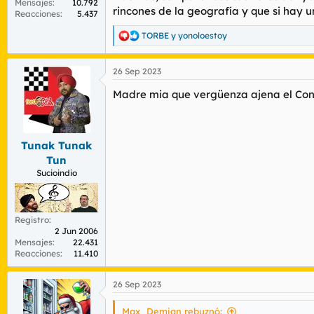
Mensajes
10.792
rincones de la geografía y que si hay u
Reacciones
5.437
TORBE
y
yonoloestoy
R
e
a
26 Sep 2023
c
c
Madre mia que vergüenza ajena el Cong
i
o
n
e
s
Tunak Tunak
:
Tun
Sucioindio
Registro
2 Jun 2006
Mensajes
22.431
Reacciones
11.410
26 Sep 2023
Max_Demian rebuznó: