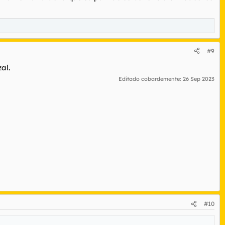
#9
al.
Editado cobardemente:
26 Sep 2023
#10