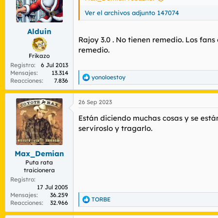
Ver el archivos adjunto 147074
Alduin
Rajoy 3.0 . No tienen remedio. Los fans
remedio.
Frikazo
Registro
6 Jul 2013
Mensajes
13.314
yonoloestoy
R
Reacciones
7.836
e
a
26 Sep 2023
c
c
Están diciendo muchas cosas y se están
i
o
servíroslo y tragarlo.
n
e
s
Max_Demian
:
Puta rata
traicionera
Registro
17 Jul 2005
Mensajes
36.259
TORBE
R
Reacciones
32.966
e