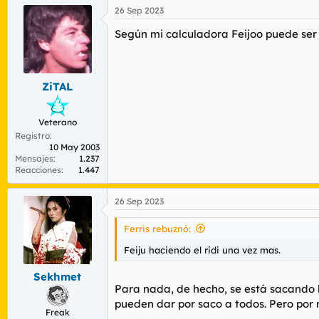
a
26 Sep 2023
c
c
Según mi calculadora Feijoo puede ser
i
o
n
e
s
ZiTAL
:
Veterano
Registro
10 May 2003
Mensajes
1.237
Reacciones
1.447
26 Sep 2023
Ferris rebuznó:
Feiju haciendo el ridi una vez mas.
Sekhmet
Para nada, de hecho, se está sacando la
pueden dar por saco a todos. Pero por 
Freak