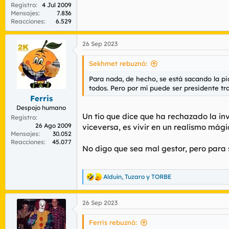
Registro
4 Jul 2009
Mensajes
7.836
Reacciones
6.529
26 Sep 2023
Sekhmet rebuznó:
Para nada, de hecho, se está sacando la pic
todos. Pero por mí puede ser presidente t
Ferris
Despojo humano
Un tío que dice que ha rechazado la inv
Registro
26 Ago 2009
viceversa, es vivir en un realismo mági
Mensajes
30.052
Reacciones
45.077
No digo que sea mal gestor, pero para 
Alduin
,
Tuzaro
y
TORBE
R
e
a
26 Sep 2023
c
c
i
Ferris rebuznó: