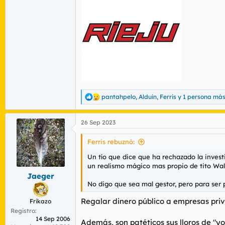
pantahpelo
,
Alduin
,
Ferris
y 1 persona má
R
e
a
26 Sep 2023
c
c
i
Ferris rebuznó:
o
n
Un tío que dice que ha rechazado la investi
e
un realismo mágico mas propio de tito Wal
s
Jaeger
:
No digo que sea mal gestor, pero para ser 
Regalar dinero público a empresas priva
Frikazo
Registro
14 Sep 2006
Además, son patéticos sus lloros de "y