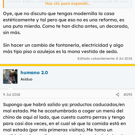
pintura, baños, cambiar suelo... vamos darle una lavado de cara
Haz clic para expandir...
completo al asunto para dejarlo mas o menos modernillo y
decente.
Oye, que no discuto que tengas modernilla la casa
estéticamente y tal pero que eso no es una reforma, es
llame a un taxi cuandoi se acerco,su molona matricula me
una puta mierda. Como te han dicho antes, un decorado,
fascino....No , en serio, llame a un tio amigo de mi padre que
sin más.
hace reformas para que le hechara un ojo y me presupuestase
el tema. entre 20 mil y 25 mil pavos me presupuestaba el hijo
Sin hacer un cambio de fontanería, electricidad y algo
de puta para dejarlo feten. Lo mande a tomar por culo,
obviasmente.
más tipo piso o azulejos es la mona vestida de seda.
Editado cobardemente:
8 Jul 2018
pues bien, me puse a ver videos de jewtube de reformas
baratas para dummies et voila, Compre yo la pintura, lo pinte
yo, en vez de casmbiar todo el suelo alquile una lijadora, lo lije
humano 2.0
y lo barnize yo. los electrodomesticos de la cocina comprados
Asiduo
por la hinternete en oulets, me ahorre mas de 1000 pavos con
respecto si los hubiera comprado en mierdamarkt o
similares...los baños, en vez de echarlos a abajo y hacerlos
9 Jul 2018
#293
nuevos (3000 pavos por baño no te lo mquita nadie), le repinte
Supongo que habrá salido ya: productos caducados/en
los azulejos, le cambie los muebles por cosas modernillas
pilladas en el wallapop, la ducha etc... con 800 pavos por baño
mal estado. Me he acostumbrado a coger un menú del
los deje mas que decente.
chino de aquí al lado, que cuesta cuatro perras y tengo
los muebles, comprados mtodos por la hinternete o por el
para casi dos veces, en el cual sé que la comida está en
wallapop, me salieron como un 80% mas baratos que en
mal estado (por mis primeras visitas). Me tomo un
cualquier tienda de muebles de susureros de mierrda.