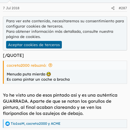
7 Jul 2018
#287
Para ver este contenido, necesitaremos su consentimiento para
configurar cookies de terceros.
Para obtener información más detallada, consulte nuestra
página de cookies
.
Aceptar cookies de terceros
[/QUOTE]
cocreta2000 rebuznó:
Menuda puta mierda
Es como pintar un coche a brocha
Yo he visto uno de esos pintado así y es una auténtica
GUARRADA. Aparte de que se notan los
gorullos
de
pintura, al final acaban clareando y se ven los
floripondios de los azulejos de debajo.
Tio1saM
,
cocreta2000
y
ACME
R