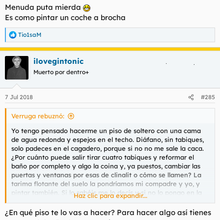
Menuda puta mierda
Es como pintar un coche a brocha
Tio1saM
R
e
a
ilovegintonic
c
c
Muerto por dentro+
i
o
n
7 Jul 2018
#285
e
s
Verruga rebuznó:
:
Yo tengo pensado hacerme un piso de soltero con una cama
de agua redonda y espejos en el techo. Diáfano, sin tabiques,
solo padeces en el cagadero, porque si no no me sale la caca.
¿Por cuánto puede salir tirar cuatro tabiques y reformar el
baño por completo y algo la coina y, ya puestos, cambiar las
puertas y ventanas por esas de clinalit o cómo se llamen? La
tarima flotante del suelo la pondríamos mi compadre y yo, y
pintar también. Si lo sabéis me lo decís y si no lo pongo en la
Haz clic para expandir...
página esa de presupuestos.
¿En qué piso te lo vas a hacer? Para hacer algo así tienes