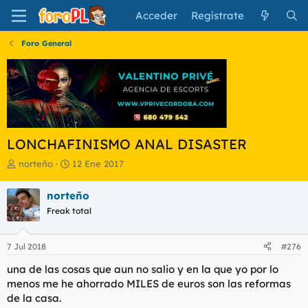
Acceder
Regístrate
Foro General
LONCHAFINISMO ANAL DISASTER
I
F
norteño
12 Ene 2017
n
e
i
c
norteño
c
h
Freak total
i
a
a
d
d
e
7 Jul 2018
#276
o
i
r
n
una de las cosas que aun no salio y en la que yo por lo
d
i
menos me he ahorrado MILES de euros son las reformas
e
c
de la casa.
l
i