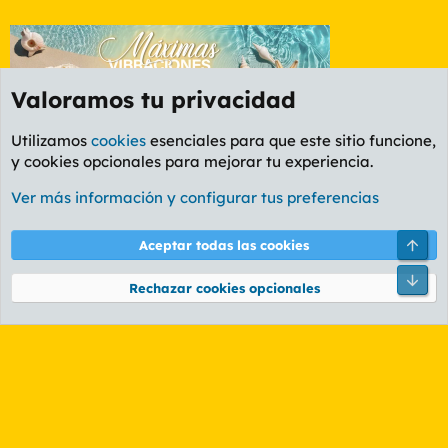
Valoramos tu privacidad
Utilizamos
cookies
esenciales para que este sitio funcione,
y cookies opcionales para mejorar tu experiencia.
Foro General
Ver más información y configurar tus preferencias
Cookies
PL OLDSTYLE AMARILLO
Cambiar fuente
Español (ES)
Arri
Aceptar todas las cookies
Contáctanos
Términos y reglas
Política de privacidad
Ayuda
R
Pie
S
Rechazar cookies opcionales
S
®
Community platform by XenForo
© 2010-2026 XenForo Ltd.