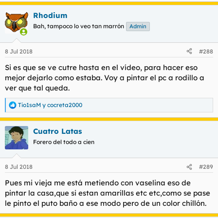
e
a
Rhodium
c
c
Bah, tampoco lo veo tan marrón
Admin
i
o
n
8 Jul 2018
#288
e
s
Si es que se ve cutre hasta en el vídeo, para hacer eso
:
mejor dejarlo como estaba. Voy a pintar el pc a rodillo a
ver que tal queda.
Tio1saM
y
cocreta2000
R
e
a
Cuatro Latas
c
c
Forero del todo a cien
i
o
n
8 Jul 2018
#289
e
s
Pues mi vieja me está metiendo con vaselina eso de
:
pintar la casa,que si estan amarillas etc etc,como se pase
le pinto el puto baño a ese modo pero de un color chillón.