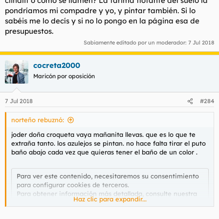
clinalit o cómo se llamen? La tarima flotante del suelo la
wallapop, me salieron como un 80% mas baratos que en
pondríamos mi compadre y yo, y pintar también. Si lo
cualquier tienda de muebles de susureros de mierrda.
sabéis me lo decís y si no lo pongo en la página esa de
presupuestos.
en total me gaste unos 7000 pavos y deje la casa de putisima
madre, sin grandes lujos pero de aspecto moderno y muebles y
Sabiamente editado por un moderador:
7 Jul 2018
electrodomesticos de calidad media.
cocreta2000
me ahorre casi 20.000 ñapos con respecto a lo que me
presupuestaba el otro subnormal.
Maricón por oposición
las reformas de los pisos, negocio de usurerosestafadores de
7 Jul 2018
retramongos que son incapaces de verse un video en youtube
#284
de como pintyar una casa y hacerlo ellos mismos.
norteño rebuznó:
joder doña croqueta vaya mañanita llevas. que es lo que te
extraña tanto. los azulejos se pintan. no hace falta tirar el puto
baño abajo cada vez que quieras tener el baño de un color .
Para ver este contenido, necesitaremos su consentimiento
para configurar cookies de terceros.
Para obtener información más detallada, consulte nuestra
Haz clic para expandir...
página de cookies
.
Aceptar cookies de terceros