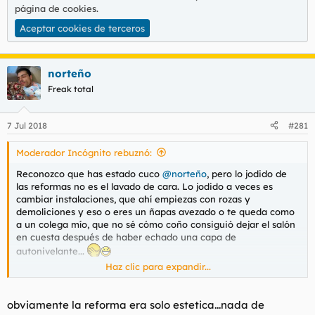
página de cookies
.
Aceptar cookies de terceros
norteño
Freak total
7 Jul 2018
#281
Moderador Incógnito rebuznó:
Reconozco que has estado cuco
@norteño
, pero lo jodido de
las reformas no es el lavado de cara. Lo jodido a veces es
cambiar instalaciones, que ahí empiezas con rozas y
demoliciones y eso o eres un ñapas avezado o te queda como
a un colega mío, que no sé cómo coño consiguió dejar el salón
en cuesta después de haber echado una capa de
autonivelante...
Haz clic para expandir...
Y si nos metemos en tarea, siempre compensa gastar pasta en
ventanas, y la tabiquería el denostado pladur es cojonudo: te
montan la casa en un día y después ya te queda pintar y poco
obviamente la reforma era solo estetica...nada de
más.