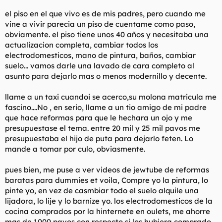
t
o
e
el piso en el que vivo es de mis padres, pero cuando me
m
vine a vivir parecia un piso de cuentame como paso,
a
obviamente. el piso tiene unos 40 años y necesitaba una
actualizacion completa, cambiar todos los
electrodomesticos, mano de pintura, baños, cambiar
suelo... vamos darle una lavado de cara completo al
asunto para dejarlo mas o menos modernillo y decente.
llame a un taxi cuandoi se acerco,su molona matricula me
fascino....No , en serio, llame a un tio amigo de mi padre
que hace reformas para que le hechara un ojo y me
presupuestase el tema. entre 20 mil y 25 mil pavos me
presupuestaba el hijo de puta para dejarlo feten. Lo
mande a tomar por culo, obviasmente.
pues bien, me puse a ver videos de jewtube de reformas
baratas para dummies et voila, Compre yo la pintura, lo
pinte yo, en vez de casmbiar todo el suelo alquile una
lijadora, lo lije y lo barnize yo. los electrodomesticos de la
cocina comprados por la hinternete en oulets, me ahorre
mas de 1000 pavos con respecto si los hubiera comprado