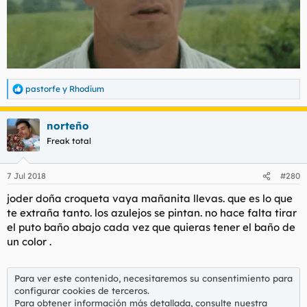
pastorfe
y
Rhodium
R
e
a
norteño
c
c
Freak total
i
o
n
7 Jul 2018
#280
e
s
joder doña croqueta vaya mañanita llevas. que es lo que
:
te extraña tanto. los azulejos se pintan. no hace falta tirar
el puto baño abajo cada vez que quieras tener el baño de
un color .
Para ver este contenido, necesitaremos su consentimiento para
configurar cookies de terceros.
Para obtener información más detallada, consulte nuestra