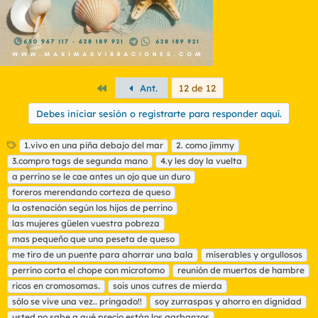
Primero
Ant.
12 de 12
Debes iniciar sesión o registrarte para responder aquí.
E
1.vivo en una piña debajo del mar
2. como jimmy
t
3.compro tags de segunda mano
4.y les doy la vuelta
i
a perrino se le cae antes un ojo que un duro
q
foreros merendando corteza de queso
u
la ostenación según los hijos de perrino
e
t
las mujeres güelen vuestra pobreza
a
mas pequeño que una peseta de queso
s
me tiro de un puente para ahorrar una bala
miserables y orgullosos
perrino corta el chope con microtomo
reunión de muertos de hambre
ricos en cromosomas.
sois unos cutres de mierda
sólo se vive una vez.. pringado!!
soy zurraspas y ahorro en dignidad
usted no sabe a qué precio están los garbanzos