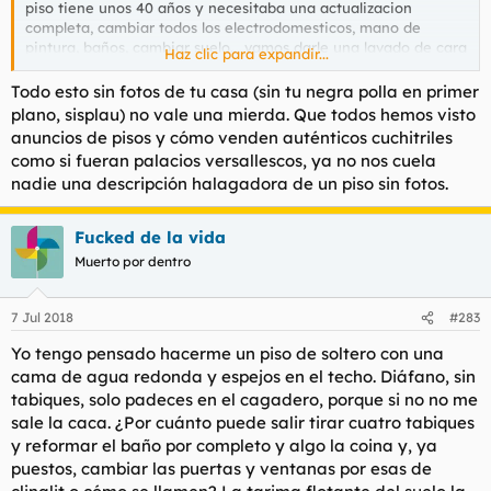
piso tiene unos 40 años y necesitaba una actualizacion
completa, cambiar todos los electrodomesticos, mano de
pintura, baños, cambiar suelo... vamos darle una lavado de cara
Haz clic para expandir...
completo al asunto para dejarlo mas o menos modernillo y
decente.
Todo esto sin fotos de tu casa (sin tu negra polla en primer
plano, sisplau) no vale una mierda. Que todos hemos visto
llame a un taxi cuandoi se acerco,su molona matricula me
anuncios de pisos y cómo venden auténticos cuchitriles
fascino....No , en serio, llame a un tio amigo de mi padre que
como si fueran palacios versallescos, ya no nos cuela
hace reformas para que le hechara un ojo y me presupuestase
nadie una descripción halagadora de un piso sin fotos.
el tema. entre 20 mil y 25 mil pavos me presupuestaba el hijo
de puta para dejarlo feten. Lo mande a tomar por culo,
obviasmente.
Fucked de la vida
Muerto por dentro
pues bien, me puse a ver videos de jewtube de reformas
baratas para dummies et voila, Compre yo la pintura, lo pinte
yo, en vez de casmbiar todo el suelo alquile una lijadora, lo lije
7 Jul 2018
#283
y lo barnize yo. los electrodomesticos de la cocina comprados
por la hinternete en oulets, me ahorre mas de 1000 pavos con
Yo tengo pensado hacerme un piso de soltero con una
respecto si los hubiera comprado en mierdamarkt o
cama de agua redonda y espejos en el techo. Diáfano, sin
similares...los baños, en vez de echarlos a abajo y hacerlos
tabiques, solo padeces en el cagadero, porque si no no me
nuevos (3000 pavos por baño no te lo mquita nadie), le repinte
sale la caca. ¿Por cuánto puede salir tirar cuatro tabiques
los azulejos, le cambie los muebles por cosas modernillas
pilladas en el wallapop, la ducha etc... con 800 pavos por baño
y reformar el baño por completo y algo la coina y, ya
los deje mas que decente.
puestos, cambiar las puertas y ventanas por esas de
los muebles, comprados mtodos por la hinternete o por el