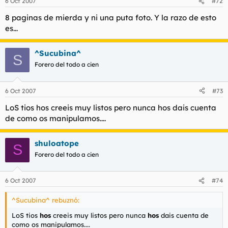
6 Oct 2007
#72
8 paginas de mierda y ni una puta foto. Y la razo de esto
es...
^Sucubina^
S
Forero del todo a cien
6 Oct 2007
#73
LoS tios hos creeis muy listos pero nunca hos dais cuenta
de como os manipulamos....
shuloatope
S
Forero del todo a cien
6 Oct 2007
#74
^Sucubina^ rebuznó:
LoS tios
hos
creeis muy listos pero nunca
hos
dais cuenta de
como os manipulamos....