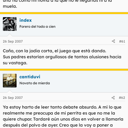
una tia como mi novia a la que no le llegarías ni a la
muela.
index
Forero del todo a cien
26 Sep 2007
#61
Coño, con la jodia corta, el juego que está dando.
Sus padres estarían orgullosos de tantas alusiones hacia
su vastaga.
cantiduvi
Novato de mierda
26 Sep 2007
#62
Ya estoy harto de leer tanto debate absurdo. A mí lo que
realmente me preocupa de mi perrita es que no me la
quiere chupar. Tardaré aún unos días en volver a llamarla
después del polvo de ayer. Creo que la voy a poner a