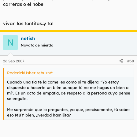
carreras o el nobel
vivan las tontitas..y tal
nefish
N
Novato de mierda
26 Sep 2007
#58
RoderickUsher rebuznó:
Cuando una tía te la come, es como si te dijera: "Yo estoy
dispuesto a hacerte un bién aunque tú no me hagas un bien a
mí". Es un acto de empatía, de respeto a la persona cuyo pense
se engulle.
Me sorprende que lo preguntes, ya que, precisamente, tú sabes
eso
MUY
bien, ¿verdad hamijita?