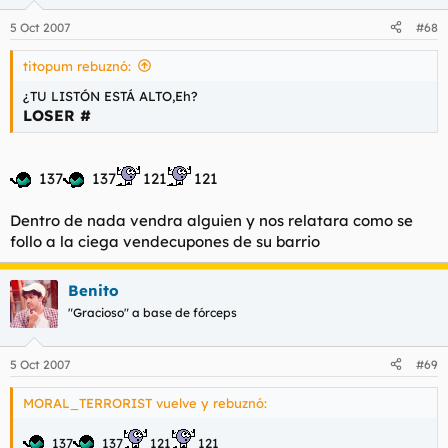
5 Oct 2007
#68
titopum rebuznó:
¿TU LISTÓN ESTÁ ALTO,Eh?
LOSER #
137
137
121
121
Dentro de nada vendra alguien y nos relatara como se
follo a la ciega vendecupones de su barrio
Benito
"Gracioso" a base de fórceps
5 Oct 2007
#69
MORAL_TERRORIST vuelve y rebuznó:
137
137
121
121