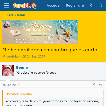
Acceder
Regístrate
Foro General
Me he enrollado con una tía que es corta
I
F
cantiduvi
24 Sep 2007
n
e
i
c
Benito
c
h
"Gracioso" a base de fórceps
i
a
a
d
d
e
26 Sep 2007
#51
o
i
r
n
Narothar rebuznó:
d
i
e
c
Yo creia que lo de las mujeres tontas era una leyenda urbana,
l
i
seguire buscando.