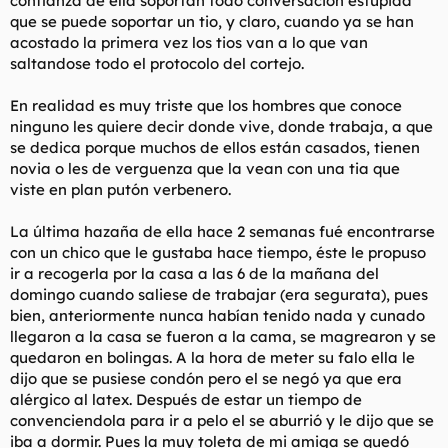
confianza de ella soportan todo conversación estúpida
que se puede soportar un tio, y claro, cuando ya se han
acostado la primera vez los tios van a lo que van
saltandose todo el protocolo del cortejo.
En realidad es muy triste que los hombres que conoce
ninguno les quiere decir donde vive, donde trabaja, a que
se dedica porque muchos de ellos están casados, tienen
novia o les de verguenza que la vean con una tia que
viste en plan putón verbenero.
La última hazaña de ella hace 2 semanas fué encontrarse
con un chico que le gustaba hace tiempo, éste le propuso
ir a recogerla por la casa a las 6 de la mañana del
domingo cuando saliese de trabajar (era segurata), pues
bien, anteriormente nunca habían tenido nada y cunado
llegaron a la casa se fueron a la cama, se magrearon y se
quedaron en bolingas. A la hora de meter su falo ella le
dijo que se pusiese condón pero el se negó ya que era
alérgico al latex. Después de estar un tiempo de
convenciendola para ir a pelo el se aburrió y le dijo que se
iba a dormir. Pues la muy toleta de mi amiga se quedó