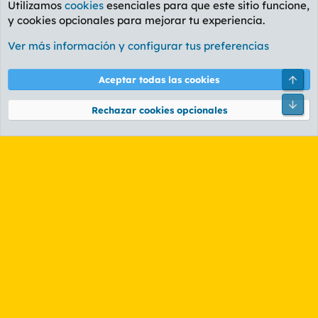
Utilizamos
cookies
esenciales para que este sitio funcione,
y cookies opcionales para mejorar tu experiencia.
Foro General
Ver más información y configurar tus preferencias
Cookies
PL OLDSTYLE AMARILLO
Cambiar fuente
Español (ES)
Arri
Aceptar todas las cookies
Contáctanos
Términos y reglas
Política de privacidad
Ayuda
R
Pie
S
Rechazar cookies opcionales
S
®
Community platform by XenForo
© 2010-2026 XenForo Ltd.