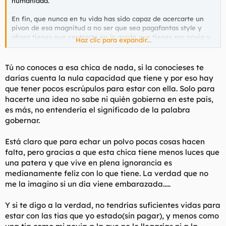
humanidad.
En fin, que nunca en tu vida has sido capaz de acercarte un
pivon de esa magnitud a no ser que sea pagafantas style y
ahora tienes que centrarte en la gorda que tienes por novia y
Haz clic para expandir...
hacer ver que te interesa intelectualmente.
EDITO para decir que siempre me han hecho gracia este tipo
Tú no conoces a esa chica de nada, si la conocieses te
de tios que se crean el personaje arquetipico para disimular
darías cuenta la nula capacidad que tiene y por eso hay
sus pocos escrupulos sexuales.
que tener pocos escrúpulos para estar con ella. Solo para
hacerte una idea no sabe ni quién gobierna en este país,
es más, no entendería el significado de la palabra
gobernar.
Está claro que para echar un polvo pocas cosas hacen
falta, pero gracias a que esta chica tiene menos luces que
una patera y que vive en plena ignorancia es
medianamente feliz con lo que tiene. La verdad que no
me la imagino si un día viene embarazada.....
Y si te digo a la verdad, no tendrías suficientes vidas para
estar con las tias que yo estado(sin pagar), y menos como