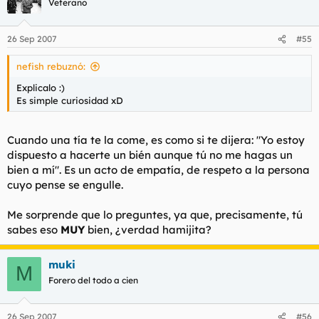
Veterano
26 Sep 2007
#55
nefish rebuznó:
Explicalo :)
Es simple curiosidad xD
Cuando una tía te la come, es como si te dijera: "Yo estoy
dispuesto a hacerte un bién aunque tú no me hagas un
bien a mí". Es un acto de empatía, de respeto a la persona
cuyo pense se engulle.
Me sorprende que lo preguntes, ya que, precisamente, tú
sabes eso
MUY
bien, ¿verdad hamijita?
muki
M
Forero del todo a cien
26 Sep 2007
#56