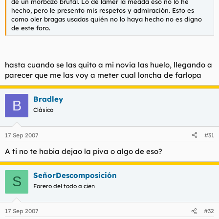
de un morbazo brutal. Lo de lamer la meada eso no lo he
hecho, pero le presento mis respetos y admiración. Esto es
como oler bragas usadas quién no lo haya hecho no es digno
de este foro.
hasta cuando se las quito a mi novia las huelo, llegando a
parecer que me las voy a meter cual loncha de farlopa
Bradley
B
Clásico
17 Sep 2007
#31
A ti no te habia dejao la piva o algo de eso?
SeñorDescomposición
S
Forero del todo a cien
17 Sep 2007
#32