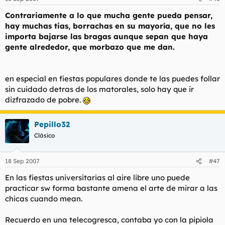
funcionando en mi baño, por si acaso, para luego pegarme
unas buenas pajas a su salud.
Contrariamente a lo que mucha gente pueda pensar,
hay muchas tias, borrachas en su mayoría, que no les
Contrariamente a lo que mucha gente pueda pensar, hay
importa bajarse las bragas aunque sepan que haya
muchas tias, borrachas en su mayoría, que no les importa
bajarse las bragas aunque sepan que haya gente alrededor,
gente alrededor, que morbazo que me dan.
que morbazo que me dan.
Y aunque sea algo de lo que no estoy particularme orgulloso y
en especial en fiestas populares donde te las puedes follar
quizás me tachéis de loco o depravado, bien es cierto que una
sin cuidado detras de los matorales, solo hay que ir
vez, yendo una vez en bici, observé como una chica en un
dizfrazado de pobre.
coche paró al lado de la carretera y ni corta ni perezosa se
adentró dentro de un pequeño descampado para mear (era
una carretera solitaria). Yo, después de haberlo observado
Pepillo32
todo desde una buena perspectiva, y una vez que ya se fue en
Clásico
su vehículo, me acerqué al meado y le di un chupada con la
lengua, la muy guarra me puso tan cachondo que tuve que
hacerlo.
18 Sep 2007
#47
No me considero un enfermo, pero me ponen las tias que
En las fiestas universitarias al aire libre uno puede
mean a escondidas.
practicar sw forma bastante amena el arte de mirar a las
chicas cuando mean.
Recuerdo en una telecogresca, contaba yo con la pipiola