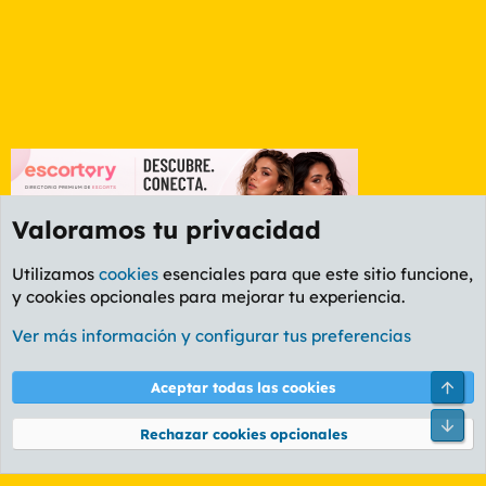
Valoramos tu privacidad
Utilizamos
cookies
esenciales para que este sitio funcione,
y cookies opcionales para mejorar tu experiencia.
Foro General
Ver más información y configurar tus preferencias
Cookies
PL OLDSTYLE AMARILLO
Cambiar fuente
Español (ES)
Arri
Aceptar todas las cookies
Contáctanos
Términos y reglas
Política de privacidad
Ayuda
R
Pie
S
Rechazar cookies opcionales
S
®
Community platform by XenForo
© 2010-2026 XenForo Ltd.