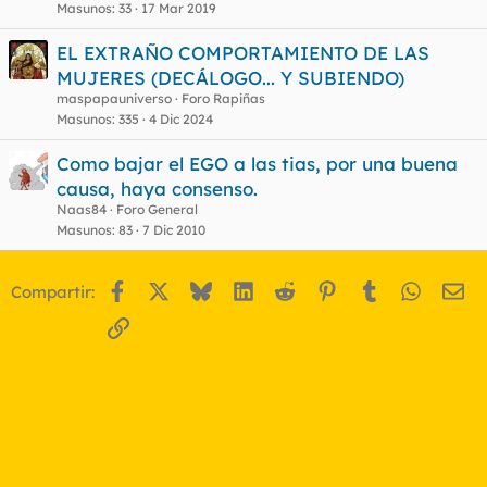
Masunos
33
17 Mar 2019
EL EXTRAÑO COMPORTAMIENTO DE LAS
MUJERES (DECÁLOGO... Y SUBIENDO)
maspapauniverso
Foro Rapiñas
Masunos
335
4 Dic 2024
Como bajar el EGO a las tias, por una buena
causa, haya consenso.
Naas84
Foro General
Masunos
83
7 Dic 2010
Facebook
X
Bluesky
LinkedIn
Reddit
Pinterest
Tumblr
WhatsA
Em
Compartir:
Enlace