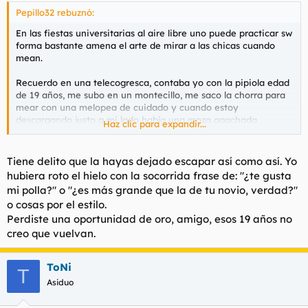
Pepillo32 rebuznó:
En las fiestas universitarias al aire libre uno puede practicar sw
forma bastante amena el arte de mirar a las chicas cuando
mean.
Recuerdo en una telecogresca, contaba yo con la pipiola edad
de 19 años, me subo en un montecillo, me saco la chorra para
mear con una melopea de cuidado y cuando estoy
descargando justo a mi lado había una moza agachada
Haz clic para expandir...
haciendo lo propio.
Solo se me ocurrió decir: "Buenas noches"
Tiene delito que la hayas dejado escapar así como así. Yo
hubiera roto el hielo con la socorrida frase de: "¿te gusta
Ella me respondió "Buenas noches"
mi polla?" o "¿es más grande que la de tu novio, verdad?"
o cosas por el estilo.
Estábamos muy cerca los dos por eso.
Perdiste una oportunidad de oro, amigo, esos 19 años no
Ella terminó antes que yo, y para cuando pude seguirla ya
creo que vuelvan.
estaba encontrándose con su chorbo.
ToNi
Pero bueno fué un instante freak.
T
Asiduo