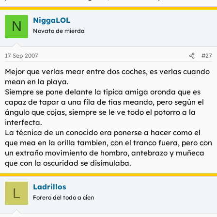
l
i
t
o
NiggaLOL
N
e
Novato de mierda
m
a
17 Sep 2007
#27
Mejor que verlas mear entre dos coches, es verlas cuando
mean en la playa.
Siempre se pone delante la típica amiga oronda que es
capaz de tapar a una fila de tías meando, pero según el
ángulo que cojas, siempre se le ve todo el potorro a la
interfecta.
La técnica de un conocido era ponerse a hacer como el
que mea en la orilla tambien, con el tranco fuera, pero con
un extraño movimiento de hombro, antebrazo y muñeca
que con la oscuridad se disimulaba.
Ladrillos
L
Forero del todo a cien