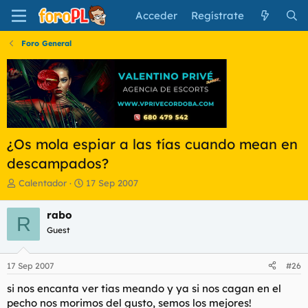
Acceder
Regístrate
Foro General
¿Os mola espiar a las tías cuando mean en
descampados?
I
F
Calentador
17 Sep 2007
n
e
i
c
rabo
R
c
h
Guest
i
a
a
d
d
e
17 Sep 2007
#26
o
i
r
n
si nos encanta ver tias meando y ya si nos cagan en el
d
i
pecho nos morimos del gusto, semos los mejores!
e
c