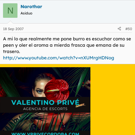
Narothar
N
Asiduo
18 Sep 2007
#50
A mi lo que realmente me pone burro es escuchar como se
peen y oler el aroma a mierda frasca que emana de su
trasero.
http://www.youtube.com/watch?v=nXUMrgHDNog