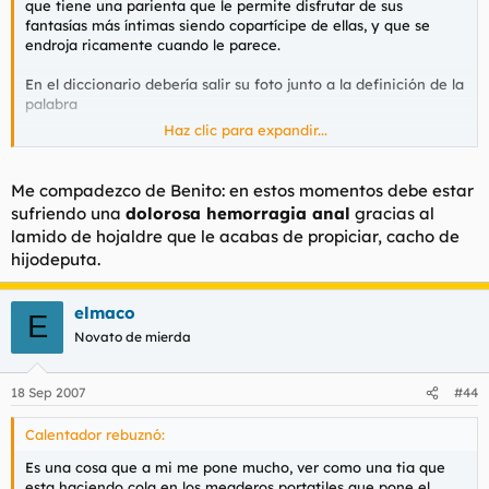
que tiene una parienta que le permite disfrutar de sus
fantasías más íntimas siendo copartícipe de ellas, y que se
endroja ricamente cuando le parece.
En el diccionario debería salir su foto junto a la definición de la
palabra
Haz clic para expandir...
JEFE
Me compadezco de Benito: en estos momentos debe estar
sufriendo una
dolorosa hemorragia anal
gracias al
lamido de hojaldre que le acabas de propiciar, cacho de
hijodeputa.
elmaco
E
Novato de mierda
18 Sep 2007
#44
Calentador rebuznó:
Es una cosa que a mi me pone mucho, ver como una tia que
esta haciendo cola en los meaderos portatiles que pone el