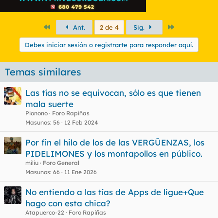
Primero
Último
Ant.
2 de 4
Sig.
Debes iniciar sesión o registrarte para responder aquí.
Temas similares
Las tías no se equivocan, sólo es que tienen
mala suerte
Pionono
Foro Rapiñas
Masunos
56
12 Feb 2024
Por fin el hilo de los de las VERGŪENZAS, los
PIDELIMONES y los montapollos en público.
miliu
Foro General
Masunos
66
11 Ene 2026
No entiendo a las tías de Apps de ligue+Que
hago con esta chica?
Atapuerco-22
Foro Rapiñas