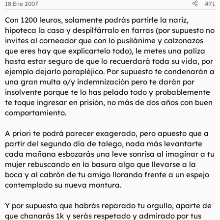
18 Ene 2007
#71
Con 1200 leuros, solamente podrás partirle la nariz,
hipoteca la casa y despilfárralo en farras (por supuesto no
invites al corneador que con lo pusilánime y calzonazos
que eres hay que explicartelo todo), le metes una paliza
hasta estar seguro de que lo recuerdará toda su vida, por
ejemplo dejarlo parapléjico. Por supuesto te condenarán a
una gran multa o/y indemnización pero te darán por
insolvente porque te lo has pelado todo y probablemente
te toque ingresar en prisión, no más de dos años con buen
comportamiento.
A priori te podrá parecer exagerado, pero apuesto que a
partir del segundo día de talego, nada más levantarte
cada mañana esbozarás una leve sonrisa al imaginar a tu
mujer rebuscando en la basura algo que llevarse a la
boca y al cabrón de tu amigo llorando frente a un espejo
contemplado su nueva montura.
Y por supuesto que habrás reparado tu orgullo, aparte de
que chanarás 1k y serás respetado y admirado por tus