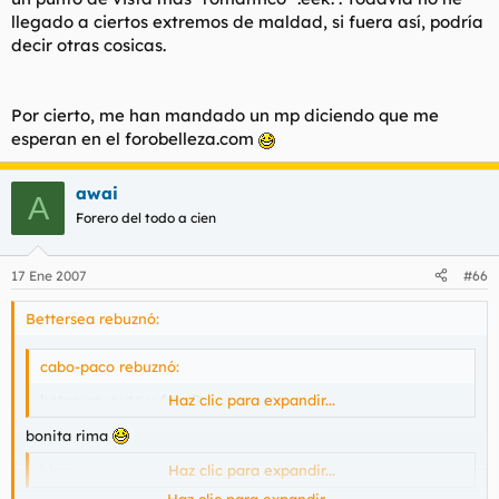
llegado a ciertos extremos de maldad, si fuera así, podría
decir otras cosicas.
Por cierto, me han mandado un mp diciendo que me
esperan en el forobelleza.com
awai
A
Forero del todo a cien
17 Ene 2007
#66
Bettersea rebuznó:
cabo-paco rebuznó:
betarsea, puta y fea :D.
Haz clic para expandir...
bonita rima
blao
Haz clic para expandir...
Haz clic para expandir...