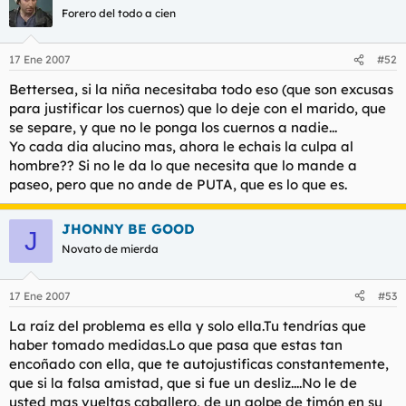
t
o
Forero del todo a cien
e
m
a
17 Ene 2007
#52
Bettersea, si la niña necesitaba todo eso (que son excusas
para justificar los cuernos) que lo deje con el marido, que
se separe, y que no le ponga los cuernos a nadie...
Yo cada dia alucino mas, ahora le echais la culpa al
hombre?? Si no le da lo que necesita que lo mande a
paseo, pero que no ande de PUTA, que es lo que es.
JHONNY BE GOOD
J
Novato de mierda
17 Ene 2007
#53
La raíz del problema es ella y solo ella.Tu tendrías que
haber tomado medidas.Lo que pasa que estas tan
encoñado con ella, que te autojustificas constantemente,
que si la falsa amistad, que si fue un desliz....No le de
usted mas vueltas caballero, de un golpe de timón en su