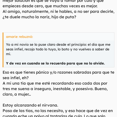
mejor solución es que se vaya a tomar por culo y que
empieces desde cero, que muchas veces es mejor.
Al amigo, naturalmente, ni le hables, a no ser para decirle,
¿te duele mucho la nariz, hijo de puta?
amarie rebuznó:
Yo a mi novio se lo puse claro desde el principio: el dia que me
seas infiel, recojo todo lo tuyo, lo boto y no vuelves a saber de
mi.
Y de vez en cuando se lo recuerdo para que no lo olvide.
Eso es que tienes pánico y/o razones sobradas para que te
sea infiel, eh?
A mi una tia que me esté recordando eso cada dos por
tres me suena a insegura, inestable, y posesiva. Bueno,
claro, a mujer...
Estoy alcanzando el nirvana.
Paso de las tias, no las necesito, y eso hace que de vez en
cuando eche un polvo al tratarlas de culo. Lo que solo