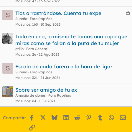
Masunos
47
16 Nov 2022
Tíos arrastrándose. Cuenta tu expe
S
e
Sureño
Foro Rapiñas
Masunos
163
10 Sep 2023
r
r
Todo en uno, lo mismo te tomas una copa que
miras como se follan a la puta de tu mujer
otilio
Foro General
o
Masunos
26
12 Ago 2023
Escala de cada forero a la hora de ligar
S
Sureño
Foro Rapiñas
Masunos
321
21 Jun 2024
Sobre ser amigo de tu ex
Amasijo de clones
Foro Rapiñas
Masunos
64
1 Jul 2021
Facebook
X
Bluesky
LinkedIn
Reddit
Pinterest
Tumblr
WhatsA
Em
Compartir:
Enlace