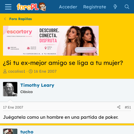
Acceder
Regístrate
Foro Rapiñas
¿Si tu ex-mejor amigo se liga a tu mujer?
I
F
cocoliso1
16 Ene 2007
n
e
i
c
Timothy Leary
c
h
Clásico
i
a
a
d
d
e
17 Ene 2007
#51
o
i
r
n
Juégatela como un hombre en una partida de poker.
d
i
e
c
l
i
tucho