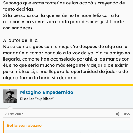
Supongo que estas tonterías os las acabáis creyendo de
Eso sí, los hombres ponen cuernos porque son unos cerdos.
tanto decirlas.
Pues muy bien...
Si la persona con la que estás no te hace feliz corta la
relación y no vayas zorreando para después justificarte
con sandeces.
Al autor del hilo.
No sé como sigues con tu mujer. Yo después de algo así la
mandaría a tomar por culo a la voz de ya. Y a tu amigo no
llegaría, como te han aconsejado por ahí, a las manos con
él, sino que sería mucho más elegante y dejaría de existir
para mí. Eso sí, si me llegara la oportunidad de joderle de
alguna forma lo haría sin dudarlo.
Misógino Empedernido
El de los "cupiditos"
17 Ene 2007
#55
Bettersea rebuznó: