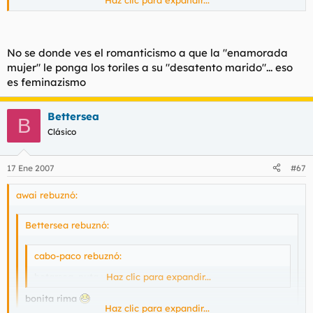
pues no, pero no te voy a negar que puedo opinar desde un
punto de vista más "rómantico" :eek: . Todavía no he llegado a
ciertos extremos de maldad, si fuera así, podría decir otras
cosicas.
No se donde ves el romanticismo a que la "enamorada
mujer" le ponga los toriles a su "desatento marido"... eso
Por cierto, me han mandado un mp diciendo que me esperan
en el forobelleza.com
es feminazismo
Bettersea
B
Clásico
17 Ene 2007
#67
awai rebuznó:
Bettersea rebuznó:
cabo-paco rebuznó:
betarsea, puta y fea :D.
Haz clic para expandir...
bonita rima
Haz clic para expandir...