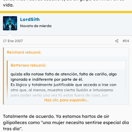
vida.
LordSith
Novato de mierda
17 Ene 2007
#54
Reinhard rebuznó:
Bettersea rebuznó:
quizás ella notase falta de atención, falta de cariño, algo
ignorada e indiferente por parte de él.
Es lógico y totalmente justificable que acceda a irse con
otro que, al menos, muestra cierta ilusión e intusiasmo
para poder verla una vez tú estas fuera de casa, por
Haz clic para expandir...
ejemplo.
Una mujer necesita sentirse especial día tras día. Y para
ello, tiene que serlo para ti.
Haz clic para expandir...
Totalmente de acuerdo. Ya estamos hartos de oir
gilipolleces como "una mujer necesita sentirse especial día
Eso es una falacia, con perdón. La típica excusa de las mujeres
tras día".
para justificar una infidelidad.