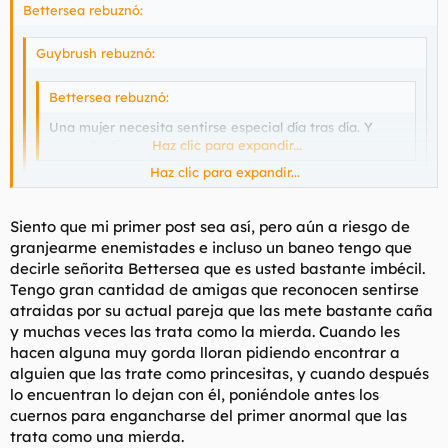
Bettersea rebuznó:
Guybrush rebuznó:
Bettersea rebuznó:
Una mujer necesita sentirse especial día tras día. Y
para ello, tiene que serlo para ti.
Haz clic para expandir...
Haz clic para expandir...
Y sino se folla a su "mejor amigo
, casi un hermano"
*
durante 3 meses. Pues ole sus ovarios señorita.
Haz clic para expandir...
Siento que mi primer post sea así, pero aún a riesgo de
Que salga a comprar el pan disfrazada de la gallina
granjearme enemistades e incluso un baneo tengo que
Caponata, se sentirá especial y no será tan REPUTA.
lo de irse con su mejor hamijo" que ya ni lo era seguramente
decirle señorita Bettersea que es usted bastante imbécil.
no fue intencionado. Tampoco creo que ésta fuera búscandole.
Buenas noches.
Tengo gran cantidad de amigas que reconocen sentirse
Simplemente, se sintió... deseada, especial, única...esas cosas
atraidas por su actual pareja que las mete bastante caña
que posiblemente su marido no consiguió hacerla sentir
*
Puto script. Vale con equisdé o crema, pero amigo es excesivo
y muchas veces las trata como la mierda. Cuando les
porque no lo sería ni tan siquiera para él mismo.
hacen alguna muy gorda lloran pidiendo encontrar a
alguien que las trate como princesitas, y cuando después
lo encuentran lo dejan con él, poniéndole antes los
cuernos para engancharse del primer anormal que las
trata como una mierda.