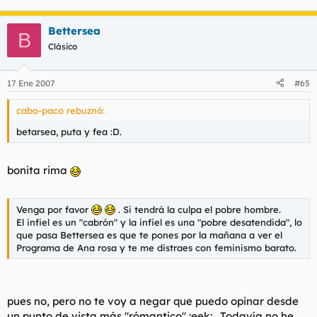
Bettersea
B
Clásico
17 Ene 2007
#65
cabo-paco rebuznó:
betarsea, puta y fea :D.
bonita rima
Venga por favor
. Si tendrá la culpa el pobre hombre.
El infiel es un "cabrón" y la infiel es una "pobre desatendida", lo
que pasa Bettersea es que te pones por la mañana a ver el
Programa de Ana rosa y te me distraes con feminismo barato.
pues no, pero no te voy a negar que puedo opinar desde
un punto de vista más "rómantico" :eek: . Todavía no he