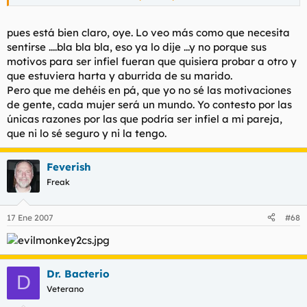
blao
Haz clic para expandir...
Haz clic para expandir...
pues no, pero no te voy a negar que puedo opinar desde
pues está bien claro, oye. Lo veo más como que necesita
un punto de vista más "rómantico" :eek: . Todavía no he
sentirse ....bla bla bla, eso ya lo dije ...y no porque sus
llegado a ciertos extremos de maldad, si fuera así, podría
motivos para ser infiel fueran que quisiera probar a otro y
decir otras cosicas.
No se donde ves el romanticismo a que la "enamorada mujer"
que estuviera harta y aburrida de su marido.
le ponga los toriles a su "desatento marido"... eso es
Pero que me dehéis en pá, que yo no sé las motivaciones
Por cierto, me han mandado un mp diciendo que me
feminazismo
esperan en el forobelleza.com
de gente, cada mujer será un mundo. Yo contesto por las
únicas razones por las que podría ser infiel a mi pareja,
que ni lo sé seguro y ni la tengo.
Feverish
Freak
17 Ene 2007
#68
Dr. Bacterio
D
Veterano