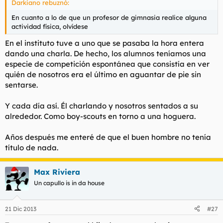
Darkiano rebuznó:
d
i
e
c
En cuanto a lo de que un profesor de gimnasia realice alguna
l
i
actividad física, olvídese
t
o
e
En el instituto tuve a uno que se pasaba la hora entera
m
dando una charla. De hecho, los alumnos teníamos una
a
especie de competición espontánea que consistía en ver
quién de nosotros era el último en aguantar de pie sin
sentarse.
Y cada día así. Él charlando y nosotros sentados a su
alrededor. Como boy-scouts en torno a una hoguera.
Años después me enteré de que el buen hombre no tenía
título de nada.
Max Riviera
Un capullo is in da house
21 Dic 2013
#27