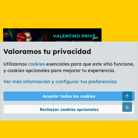
Valoramos tu privacidad
Utilizamos
cookies
esenciales para que este sitio funcione,
y cookies opcionales para mejorar tu experiencia.
Foro Ocio y Cultura
Ver más información y configurar tus preferencias
Cookies
PL OLDSTYLE AMARILLO
Cambiar fuente
Español (ES)
Arri
Aceptar todas las cookies
Contáctanos
Términos y reglas
Política de privacidad
Ayuda
R
Pie
S
Rechazar cookies opcionales
S
®
Community platform by XenForo
© 2010-2026 XenForo Ltd.