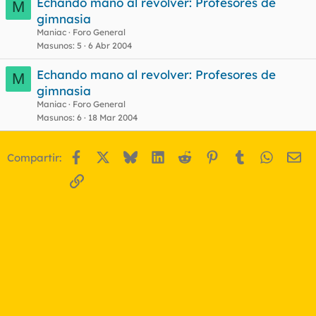
Echando mano al revolver: Profesores de
M
gimnasia
Maniac
Foro General
Masunos
5
6 Abr 2004
Echando mano al revolver: Profesores de
M
gimnasia
Maniac
Foro General
Masunos
6
18 Mar 2004
Facebook
X
Bluesky
LinkedIn
Reddit
Pinterest
Tumblr
WhatsA
Em
Compartir:
Enlace