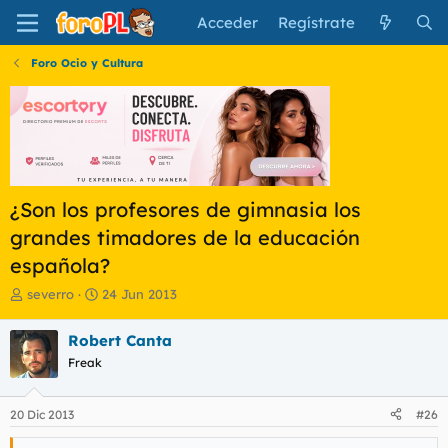
Acceder
Regístrate
Foro Ocio y Cultura
¿Son los profesores de gimnasia los
grandes timadores de la educación
española?
I
F
severro
24 Jun 2013
n
e
i
c
Robert Canta
c
h
Freak
i
a
a
d
d
e
20 Dic 2013
#26
o
i
r
n