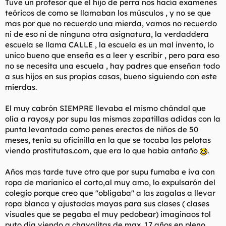
Tuve un profesor que el hijo de perra nos hacía examenes
teóricos de como se llamaban los músculos , y no se que
mas por que no recuerdo una mierda, vamos no recuerdo
ni de eso ni de ninguna otra asignatura, la verdaddera
escuela se llama CALLE , la escuela es un mal invento, lo
unico bueno que enseña es a leer y escribir , pero para eso
no se necesita una escuela , hay padres que enseñan todo
a sus hijos en sus propias casas, bueno siguiendo con este
mierdas.
El muy cabrón SIEMPRE llevaba el mismo chándal que
olía a rayos,y por supu las mismas zapatillas adidas con la
punta levantada como penes erectos de niños de 50
meses, tenía su oficinilla en la que se tocaba las pelotas
viendo prostitutas.com, que era lo que habia antaño
.
Años mas tarde tuve otro que por supu fumaba e iva con
ropa de marianico el corto,al muy amo, lo expulsarón del
colegio porque creo que "obligaba" a las zagalas a llevar
ropa blanca y ajustadas mayas para sus clases ( clases
visuales que se pegaba el muy pedobear) imaginaos tol
puto dia viendo a chavalitas de max. 17 años en pleno