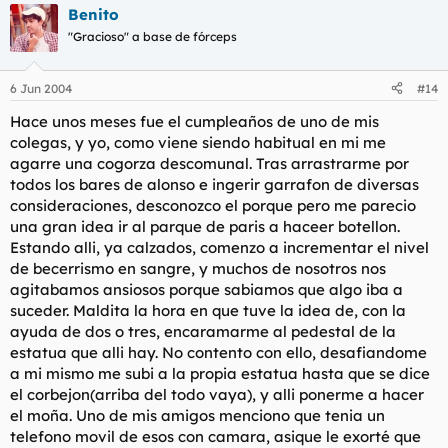
Benito
"Gracioso" a base de fórceps
6 Jun 2004
#14
Hace unos meses fue el cumpleaños de uno de mis
colegas, y yo, como viene siendo habitual en mi me
agarre una cogorza descomunal. Tras arrastrarme por
todos los bares de alonso e ingerir garrafon de diversas
consideraciones, desconozco el porque pero me parecio
una gran idea ir al parque de paris a haceer botellon.
Estando alli, ya calzados, comenzo a incrementar el nivel
de becerrismo en sangre, y muchos de nosotros nos
agitabamos ansiosos porque sabiamos que algo iba a
suceder. Maldita la hora en que tuve la idea de, con la
ayuda de dos o tres, encaramarme al pedestal de la
estatua que alli hay. No contento con ello, desafiandome
a mi mismo me subi a la propia estatua hasta que se dice
el corbejon(arriba del todo vaya), y alli ponerme a hacer
el moña. Uno de mis amigos menciono que tenia un
telefono movil de esos con camara, asique le exorté que