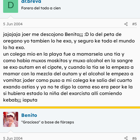
dr.breva
D
Forero del todo a cien
5 Jun 2004
#5
jajajaja joer me descojono Benito¡¡¡ :D lo del peta de
oregano yo tambien lo he exo, y seguro ke todo el mundo
lo ha exo.
un colega mio en la playa fue a mamarsela una tia y
como habia muxos moskitos y muxo alcohol en la sangre
se exo autam en el cipote, y cuando la tia se la empezo a
mamar con la mezcla del autam y el alcohol le empezo a
vomitar. joder como puso a mi colega ke salio del cuarto
exando ostias y ya no te digo la cama eso era peor ke la
si hubiera estado la niña del exorcista alli comiendo
kebab¡¡¡ iaputa
Benito
"Gracioso" a base de fórceps
5 Jun 2004
#6