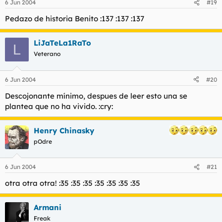
6 Jun 2004
#19
Pedazo de historia Benito :137 :137 :137
LiJaTeLa1RaTo
L
Veterano
6 Jun 2004
#20
Descojonante mínimo, despues de leer esto una se
plantea que no ha vivido. :cry:
Henry Chinasky
pOdre
6 Jun 2004
#21
otra otra otra! :35 :35 :35 :35 :35 :35 :35
Armani
Freak