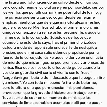
me tirara una foto haciendo un calvo desde alli arriba,
pero cuando tenia el culo al aire y en pompa(debio ser por
los vientos que por alli corrian) me puse fatal de lo mio, y
me parecio que seria curioso cagar desde semejante
emplazamiento, asique deje que mi naturaleza intestinal
siguiera su curso. Mientras soltaba el primer mojon, mis
amigos comenzaron a reirse ostentoreamente, asique a
mi me asalto la carcajada. Sabido es de todos que
cuando uno esta de lo suyo, tras el primer chorizo(que
actua a modo de tapon) sale una suerte de nestquik a
presion, que en mi caso salio ademas propulsado por la
fuerza de la carcajada, asike aquello derivo en una lluvia
de mierda que mis amigos no pudieron esquivar presos de
la risa. Risa que se nos corto a todos de golpe cuando la
voz de un guardia civil corto el viento con la frase:
"cagonlavirgen, bajate dahi descastao que te pego un tiro
ya mismo". Yo con toda mi buena fe trate de bajarme,
pero la altura a la que permanecian mis pantalones,
provocaron que la gravedad hiciera ese trabajo por mi.
Tuve suerte de caer en un monton de minis que los
servicios de limpieza habian acumulado alli por no poder