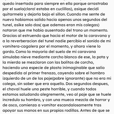
quedo insertada para siempre en ella porque arrastraba
por el suelo(claro! estaba en cuclillas), asique decidi
quitarmela y dejarla bajo el sillon. Cuando me sente de
nuevo habiamos salido hacia apenas unos segundos del
tunel, asike solo dos( que ademas eran mis colegas)
notaron que me habia ausentado del trono un momento.
Gracias al estruendo que hacia el motor de la caravana y
a la reverberacion del tunel nadie percibio el sonido de mi
vomitera-cagalera por el momento, y ahora viene lo
gordo. Como la mayoria del suelo de mi caravana
simulaba nieve mediante corcho blanco de ese, la pota y
la mierda se mezclaron con las bolitas de corcho,
haciendo una especie de plasta inimaginable que salio
despedida al primer frenazo, cayendo sobre el hombro
izquierdo de un de los paje(pobre ignorante) que no era mi
colega, sin saber que era aquello. Dos segundos despues,
el chaval huele una peste horrible, y cuando todos
estamos saludando alegremente, veo al paje que se huele
incredulo su hombro, y con una mueca mezcla de horror y
de asco, comienza a vomitar escandalosamente tras
apoyar sus manos en sus propias rodillas. Antes de que se