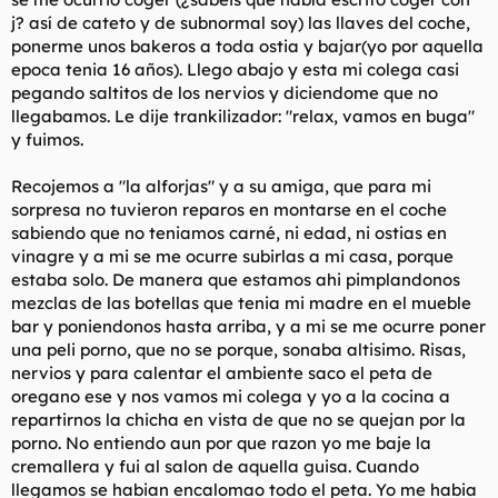
j? así de cateto y de subnormal soy) las llaves del coche,
ponerme unos bakeros a toda ostia y bajar(yo por aquella
epoca tenia 16 años). Llego abajo y esta mi colega casi
pegando saltitos de los nervios y diciendome que no
llegabamos. Le dije trankilizador: "relax, vamos en buga"
y fuimos.
Recojemos a "la alforjas" y a su amiga, que para mi
sorpresa no tuvieron reparos en montarse en el coche
sabiendo que no teniamos carné, ni edad, ni ostias en
vinagre y a mi se me ocurre subirlas a mi casa, porque
estaba solo. De manera que estamos ahi pimplandonos
mezclas de las botellas que tenia mi madre en el mueble
bar y poniendonos hasta arriba, y a mi se me ocurre poner
una peli porno, que no se porque, sonaba altisimo. Risas,
nervios y para calentar el ambiente saco el peta de
oregano ese y nos vamos mi colega y yo a la cocina a
repartirnos la chicha en vista de que no se quejan por la
porno. No entiendo aun por que razon yo me baje la
cremallera y fui al salon de aquella guisa. Cuando
llegamos se habian encalomao todo el peta. Yo me habia