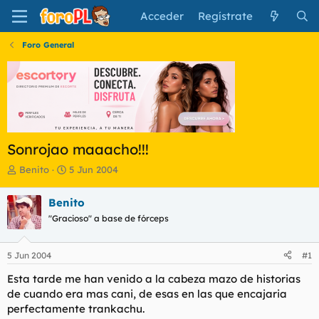
Acceder
Regístrate
Foro General
Sonrojao maaacho!!!
I
F
Benito
5 Jun 2004
n
e
i
c
Benito
c
h
"Gracioso" a base de fórceps
i
a
a
d
d
e
5 Jun 2004
#1
o
i
r
n
Esta tarde me han venido a la cabeza mazo de historias
d
i
de cuando era mas cani, de esas en las que encajaria
e
c
perfectamente trankachu.
l
i