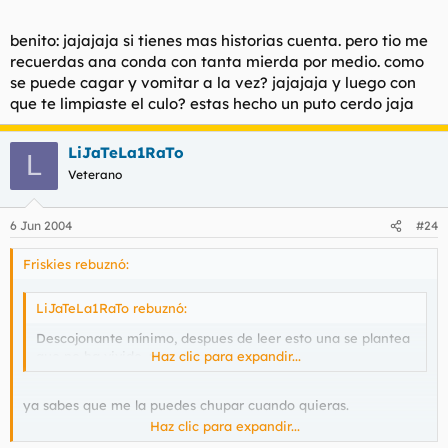
benito: jajajaja si tienes mas historias cuenta. pero tio me
recuerdas ana conda con tanta mierda por medio. como
se puede cagar y vomitar a la vez? jajajaja y luego con
que te limpiaste el culo? estas hecho un puto cerdo jaja
LiJaTeLa1RaTo
L
Veterano
6 Jun 2004
#24
Friskies rebuznó:
LiJaTeLa1RaTo rebuznó:
Descojonante mínimo, despues de leer esto una se plantea
que no ha vivido. :cry:
Haz clic para expandir...
ya sabes que me la puedes chupar cuando quieras.
Haz clic para expandir...