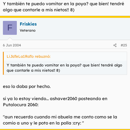
Y también te puedo vomitar en la poya? que bien! tendré
algo que contarle a mis nietos!! 8)
benito: jajajaja si tienes mas historias cuenta. pero tio me
recuerdas ana conda con tanta mierda por medio. como se
Friskies
puede cagar y vomitar a la vez? jajajaja y luego con que te
F
limpiaste el culo? estas hecho un puto cerdo jaja
Veterano
6 Jun 2004
#25
LiJaTeLa1RaTo rebuznó:
Y también te puedo vomitar en la poya? que bien! tendré algo
que contarle a mis nietos!! 8)
eso lo daba por hecho.
si ya lo estoy viendo... ashaver2060 posteando en
Putalocura 2060:
"aun recuerdo cuando mi abuela me conto como se la
comio a uno y le poto en la polla :cry: "