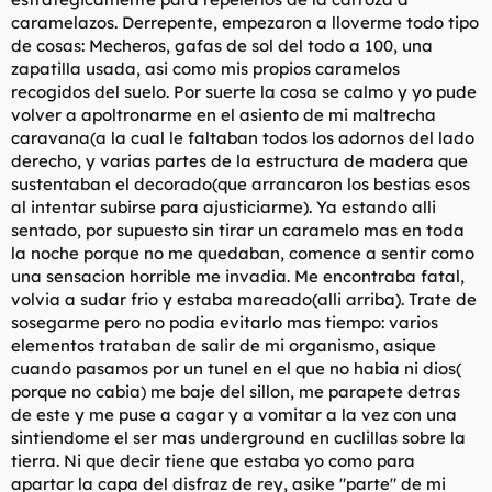
caramelazos. Derrepente, empezaron a lloverme todo tipo
de cosas: Mecheros, gafas de sol del todo a 100, una
zapatilla usada, asi como mis propios caramelos
recogidos del suelo. Por suerte la cosa se calmo y yo pude
volver a apoltronarme en el asiento de mi maltrecha
caravana(a la cual le faltaban todos los adornos del lado
derecho, y varias partes de la estructura de madera que
sustentaban el decorado(que arrancaron los bestias esos
al intentar subirse para ajusticiarme). Ya estando alli
sentado, por supuesto sin tirar un caramelo mas en toda
la noche porque no me quedaban, comence a sentir como
una sensacion horrible me invadia. Me encontraba fatal,
volvia a sudar frio y estaba mareado(alli arriba). Trate de
sosegarme pero no podia evitarlo mas tiempo: varios
elementos trataban de salir de mi organismo, asique
cuando pasamos por un tunel en el que no habia ni dios(
porque no cabia) me baje del sillon, me parapete detras
de este y me puse a cagar y a vomitar a la vez con una
sintiendome el ser mas underground en cuclillas sobre la
tierra. Ni que decir tiene que estaba yo como para
apartar la capa del disfraz de rey, asike "parte" de mi