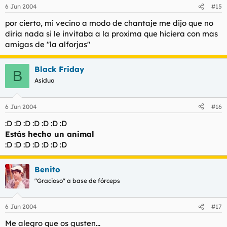
6 Jun 2004
#15
por cierto, mi vecino a modo de chantaje me dijo que no
diria nada si le invitaba a la proxima que hiciera con mas
amigas de "la alforjas"
Black Friday
B
Asiduo
6 Jun 2004
#16
:D :D :D :D :D :D :D
Estás hecho un animal
:D :D :D :D :D :D :D
Benito
"Gracioso" a base de fórceps
6 Jun 2004
#17
Me alegro que os gusten...