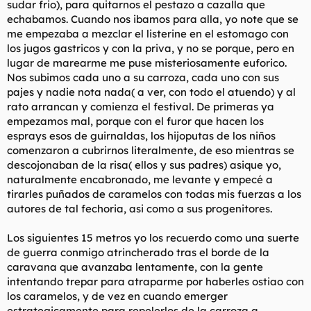
sudar frio), para quitarnos el pestazo a cazalla que
echabamos. Cuando nos ibamos para alla, yo note que se
me empezaba a mezclar el listerine en el estomago con
los jugos gastricos y con la priva, y no se porque, pero en
lugar de marearme me puse misteriosamente euforico.
Nos subimos cada uno a su carroza, cada uno con sus
pajes y nadie nota nada( a ver, con todo el atuendo) y al
rato arrancan y comienza el festival. De primeras ya
empezamos mal, porque con el furor que hacen los
esprays esos de guirnaldas, los hijoputas de los niños
comenzaron a cubrirnos literalmente, de eso mientras se
descojonaban de la risa( ellos y sus padres) asique yo,
naturalmente encabronado, me levante y empecé a
tirarles puñados de caramelos con todas mis fuerzas a los
autores de tal fechoria, asi como a sus progenitores.
Los siguientes 15 metros yo los recuerdo como una suerte
de guerra conmigo atrincherado tras el borde de la
caravana que avanzaba lentamente, con la gente
intentando trepar para atraparme por haberles ostiao con
los caramelos, y de vez en cuando emerger
estrategicamente para repelerlos de la carroza a