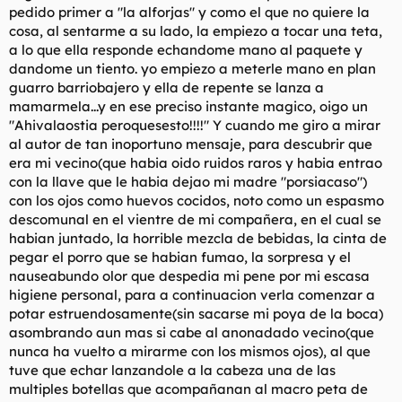
pedido primer a "la alforjas" y como el que no quiere la
cosa, al sentarme a su lado, la empiezo a tocar una teta,
a lo que ella responde echandome mano al paquete y
dandome un tiento. yo empiezo a meterle mano en plan
guarro barriobajero y ella de repente se lanza a
mamarmela...y en ese preciso instante magico, oigo un
"Ahivalaostia peroquesesto!!!!" Y cuando me giro a mirar
al autor de tan inoportuno mensaje, para descubrir que
era mi vecino(que habia oido ruidos raros y habia entrao
con la llave que le habia dejao mi madre "porsiacaso")
con los ojos como huevos cocidos, noto como un espasmo
descomunal en el vientre de mi compañera, en el cual se
habian juntado, la horrible mezcla de bebidas, la cinta de
pegar el porro que se habian fumao, la sorpresa y el
nauseabundo olor que despedia mi pene por mi escasa
higiene personal, para a continuacion verla comenzar a
potar estruendosamente(sin sacarse mi poya de la boca)
asombrando aun mas si cabe al anonadado vecino(que
nunca ha vuelto a mirarme con los mismos ojos), al que
tuve que echar lanzandole a la cabeza una de las
multiples botellas que acompañanan al macro peta de