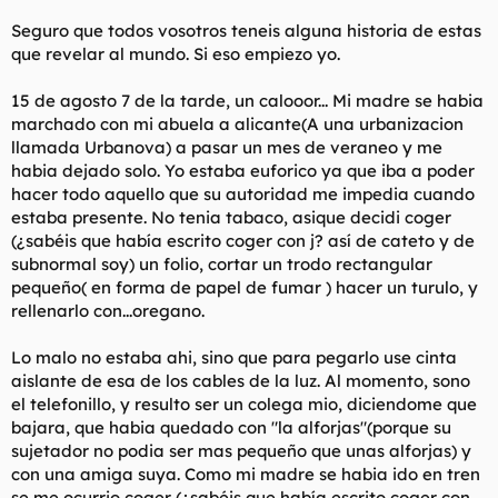
t
o
e
Seguro que todos vosotros teneis alguna historia de estas
m
que revelar al mundo. Si eso empiezo yo.
a
15 de agosto 7 de la tarde, un calooor... Mi madre se habia
marchado con mi abuela a alicante(A una urbanizacion
llamada Urbanova) a pasar un mes de veraneo y me
habia dejado solo. Yo estaba euforico ya que iba a poder
hacer todo aquello que su autoridad me impedia cuando
estaba presente. No tenia tabaco, asique decidi coger
(¿sabéis que había escrito coger con j? así de cateto y de
subnormal soy) un folio, cortar un trodo rectangular
pequeño( en forma de papel de fumar ) hacer un turulo, y
rellenarlo con...oregano.
Lo malo no estaba ahi, sino que para pegarlo use cinta
aislante de esa de los cables de la luz. Al momento, sono
el telefonillo, y resulto ser un colega mio, diciendome que
bajara, que habia quedado con "la alforjas"(porque su
sujetador no podia ser mas pequeño que unas alforjas) y
con una amiga suya. Como mi madre se habia ido en tren
se me ocurrio coger (¿sabéis que había escrito coger con