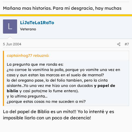
Mañana mas historias. Para mi desgracia, hay muchas
LiJaTeLa1RaTo
L
Veterano
5 Jun 2004
#7
captainhog77 rebuznó:
La pregunta que me ronda es:
¿no corroe la vomitina la polla, porque yo vomite una vez en
casa y aun estan las marcas en el suelo de marmol?
lo del oregano pase, lo del folio tambien, pero la cinta
aislante...Yo una vez me hizo uno con ducados
y papel de
biblia
y casi poto(me lo fume entero).
y la ultima pregunta...
¿porque estas cosas no me suceden a mi?
Lo del papel de Biblia es un mito!!! Yo lo intenté y es
imposible liarlo con un poco de decencia!