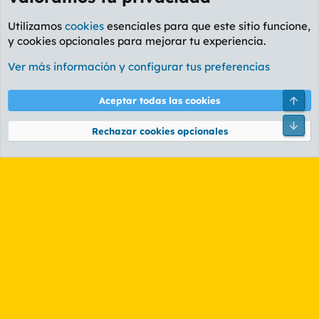
Utilizamos
cookies
esenciales para que este sitio funcione,
y cookies opcionales para mejorar tu experiencia.
Foro General
Ver más información y configurar tus preferencias
Cookies
PL OLDSTYLE AMARILLO
Cambiar fuente
Español (ES)
Arri
Aceptar todas las cookies
Contáctanos
Términos y reglas
Política de privacidad
Ayuda
R
Pie
S
Rechazar cookies opcionales
S
®
Community platform by XenForo
© 2010-2026 XenForo Ltd.