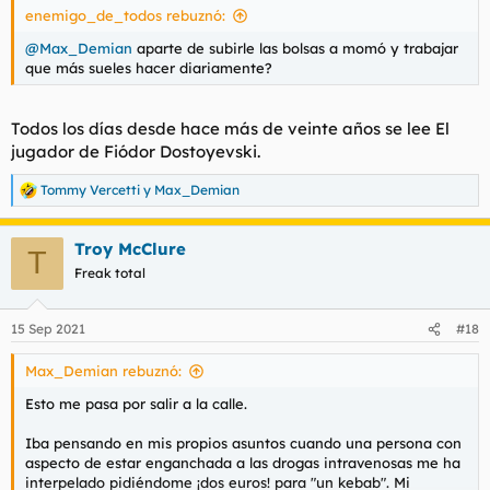
enemigo_de_todos rebuznó:
@Max_Demian
aparte de subirle las bolsas a momó y trabajar
que más sueles hacer diariamente?
Todos los días desde hace más de veinte años se lee El
jugador de Fiódor Dostoyevski.
Tommy Vercetti
y
Max_Demian
R
e
a
Troy McClure
c
T
c
Freak total
i
o
n
15 Sep 2021
#18
e
s
Max_Demian rebuznó:
:
Esto me pasa por salir a la calle.
Iba pensando en mis propios asuntos cuando una persona con
aspecto de estar enganchada a las drogas intravenosas me ha
interpelado pidiéndome ¡dos euros! para "un kebab". Mi