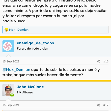
hay que contestar siempre a un insulto o reto. Debió
encararse con el drogata y cagarse en su puta madre
Me gustaría saber si vosotros os hubierais lanzado al barro con
el yonki, si os hubierais fajado con esa persona excluida y
como mínimo. A partir de ahí improvise.No se deje vacilar
posiblemente en situación de calle. Yo, aunque soy consciente
y faltar el respeto por escoria humana ,ni por
de que lo correcto hubiera sido batirse en el campo del honor,
nadie.Nunca.
la verdad es que no me veo peleándome con una rata como
esa. Ni con nadie, vamos, ya he contado muchas veces que en
Max_Demian
R
toda mi vida adulta no me he peleado nunca.
e
a
Discuss.
enemigo_de_todos
c
c
Forero del todo a cien
i
o
n
15 Sep 2021
#16
e
s
@Max_Demian
aparte de subirle las bolsas a momó y
:
trabajar que más sueles hacer diariamente?
John McClane
I ❤ Alfonso
15 Sep 2021
#17