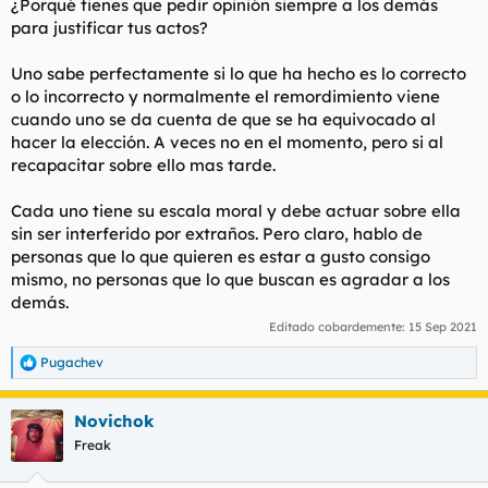
¿Porqué tienes que pedir opinión siempre a los demás
:
para justificar tus actos?
Uno sabe perfectamente si lo que ha hecho es lo correcto
o lo incorrecto y normalmente el remordimiento viene
cuando uno se da cuenta de que se ha equivocado al
hacer la elección. A veces no en el momento, pero si al
recapacitar sobre ello mas tarde.
Cada uno tiene su escala moral y debe actuar sobre ella
sin ser interferido por extraños. Pero claro, hablo de
personas que lo que quieren es estar a gusto consigo
mismo, no personas que lo que buscan es agradar a los
demás.
Editado cobardemente:
15 Sep 2021
Pugachev
R
e
a
Novichok
c
c
Freak
i
o