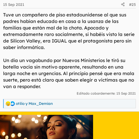
n
15 Sep 2021
#25
e
s
Tuve un compañero de piso estadounidense al que sus
:
padres habían educado en casa a la usanza de las
familias que están mal de la chota. Apocado y
extremadamente raro socialmente, si habéis visto la serie
de Silicon Valley, era IGUAL que el protagonista pero sin
saber informática.
Un día un vagabundo por Nuevos Ministerios le tiró su
botella vacía sin motivo aparente, resultando en una
larga noche en urgencias. Al principio pensé que era mala
suerte, pero está claro que saben elegir a víctimas que no
van a responder.
Editado cobardemente:
15 Sep 2021
otilio
y
Max_Demian
R
e
a
c
c
i
o