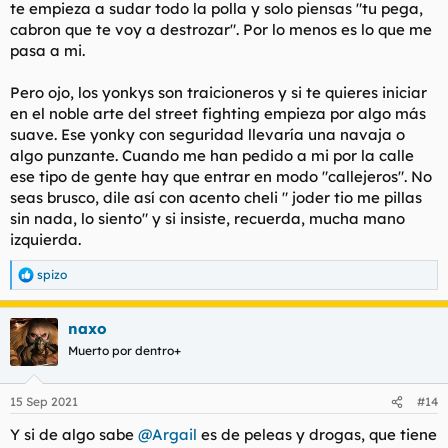
te empieza a sudar todo la polla y solo piensas "tu pega,
toda mi vida adulta no me he peleado nunca.
cabron que te voy a destrozar". Por lo menos es lo que me
Discuss.
pasa a mi.
Pero ojo, los yonkys son traicioneros y si te quieres iniciar
en el noble arte del street fighting empieza por algo más
suave. Ese yonky con seguridad llevaría una navaja o
algo punzante. Cuando me han pedido a mi por la calle
ese tipo de gente hay que entrar en modo "callejeros". No
seas brusco, dile así con acento cheli " joder tio me pillas
sin nada, lo siento" y si insiste, recuerda, mucha mano
izquierda.
spizo
R
e
a
naxo
c
c
Muerto por dentro+
i
o
n
15 Sep 2021
#14
e
s
Y si de algo sabe
@Argail
es de peleas y drogas, que tiene
: