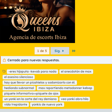
n
e
s
:
Último
1 de 5
Sig.
Cerrado para nuevas respuestas.
E
-eres hijoputa -kevab para nada
el anecdotón de max
t
el asesino silencioso
i
hay que llevar un picahielos y sodomizarlo con él.
q
hediondo subnormal
max repartiendo metadonner kebap
u
piquete informativo>>piquete de ojos
e
t
un yonki en la corte del rey demiano
veo yonki abro hilo
a
vida trepidante
yonkis de nueva york
s