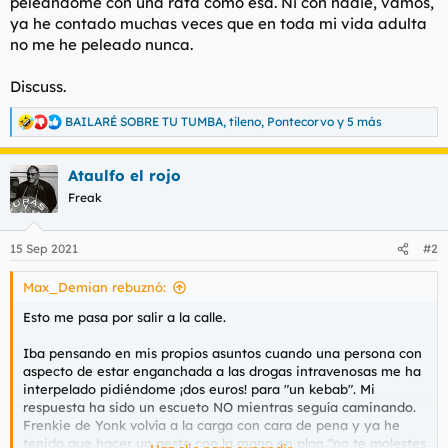
peleándome con una rata como esa. Ni con nadie, vamos,
ya he contado muchas veces que en toda mi vida adulta
no me he peleado nunca.
Discuss.
BAILARÉ SOBRE TU TUMBA
,
tileno
,
Pontecorvo
y 5 más
R
e
a
Ataulfo el rojo
c
c
Freak
i
o
n
15 Sep 2021
#2
e
s
Max_Demian rebuznó:
:
Esto me pasa por salir a la calle.
Iba pensando en mis propios asuntos cuando una persona con
aspecto de estar enganchada a las drogas intravenosas me ha
interpelado pidiéndome ¡dos euros! para "un kebab". Mi
respuesta ha sido un escueto NO mientras seguía caminando.
Frenkie de Yonk volvía a la carga con cara de pena y ya he
tenido que hacer un gesto con la mano en plan "no te molestes