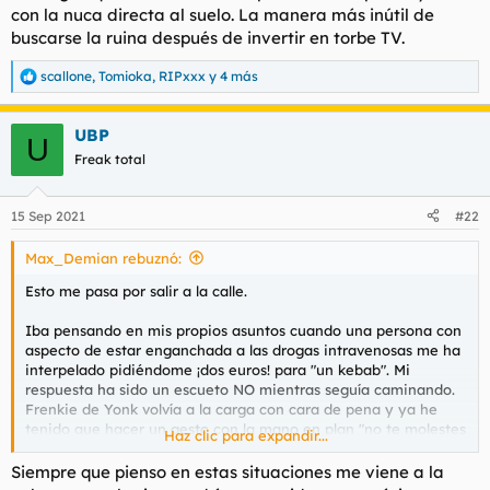
con la nuca directa al suelo. La manera más inútil de
buscarse la ruina después de invertir en torbe TV.
scallone
,
Tomioka
,
RIPxxx
y 4 más
R
e
a
UBP
c
U
c
Freak total
i
o
n
15 Sep 2021
#22
e
s
Max_Demian rebuznó:
:
Esto me pasa por salir a la calle.
Iba pensando en mis propios asuntos cuando una persona con
aspecto de estar enganchada a las drogas intravenosas me ha
interpelado pidiéndome ¡dos euros! para "un kebab". Mi
respuesta ha sido un escueto NO mientras seguía caminando.
Frenkie de Yonk volvía a la carga con cara de pena y ya he
tenido que hacer un gesto con la mano en plan "no te molestes
Haz clic para expandir...
que no te voy a dar nada". Cuando me alejaba me ha dicho
hijo de puta. En un primer momento he sentido indiferencia,
Siempre que pienso en estas situaciones me viene a la
como el que oye llover, pero después me ha entrado mal