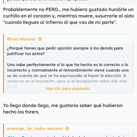
Probablemente no PERO... me hubiera gustado hundirle un
cuchillo en el corazón y, mientras muere, susurrarle al oído
"cuando llegues al infierno di que vas de mi parte".
Blood rebuznó:
¿Porqué tienes que pedir opinión siempre a los demás para
justificar tus actos?
Uno sabe perfectamente si lo que ha hecho es lo correcto o lo
incorrecto y normalmente el remordimiento viene cuando uno
se da cuenta de que se ha equivocado al hacer la elección. A
veces no en el momento, pero si al recapacitar sobre ello mas
tarde.
Haz clic para expandir...
Cada uno tiene su escala moral y debe actuar sobre ella sin ser
interferido por extraños. Pero claro, hablo de personas que lo
Yo llego donde llego, me gustaría saber qué hubieran
que quieren es estar a gusto consigo mismo, no personas que
hecho los forers.
lo que buscan es agradar a los demás.
enemigo_de_todos rebuznó: