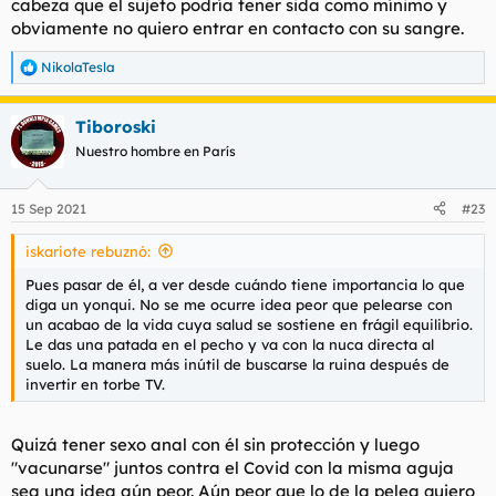
cabeza que el sujeto podría tener sida como mínimo y
cuerpo y me he sentido verdaderamente mal por no haber
obviamente no quiero entrar en contacto con su sangre.
reaccionado de manera ultraviolenta e implacable. No tengo
ese instinto, soy un candy-ass.
NikolaTesla
R
e
Me gustaría saber si vosotros os hubierais lanzado al barro con
a
el yonki, si os hubierais fajado con esa persona excluida y
Tiboroski
c
posiblemente en situación de calle. Yo, aunque soy consciente
c
Nuestro hombre en París
de que lo correcto hubiera sido batirse en el campo del honor,
i
la verdad es que no me veo peleándome con una rata como
o
esa. Ni con nadie, vamos, ya he contado muchas veces que en
n
15 Sep 2021
#23
e
toda mi vida adulta no me he peleado nunca.
s
iskariote rebuznó:
:
Discuss.
Pues pasar de él, a ver desde cuándo tiene importancia lo que
diga un yonqui. No se me ocurre idea peor que pelearse con
un acabao de la vida cuya salud se sostiene en frágil equilibrio.
Le das una patada en el pecho y va con la nuca directa al
suelo. La manera más inútil de buscarse la ruina después de
invertir en torbe TV.
Quizá tener sexo anal con él sin protección y luego
"vacunarse" juntos contra el Covid con la misma aguja
sea una idea aún peor. Aún peor que lo de la pelea quiero