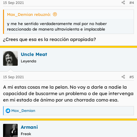
15 Sep 2021
#4
e
s
Max_Demian rebuznó:
:
y me he sentido verdaderamente mal por no haber
reaccionado de manera ultraviolenta e implacable
¿Crees que esa es la reacción apropiada?
Uncle Meat
Leyenda
15 Sep 2021
#5
A mí estas cosas me la pelan. No voy a darle a nadie la
capacidad de buscarme un problema o de que intervenga
en mi estado de ánimo por una chorrada como esa.
Max_Demian
R
e
a
Armani
c
c
Freak
i