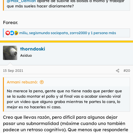
@Max_Demian
aparte de subirle las bolsas a momó y trabajar
que más sueles hacer diariamente?
Forear.
miliu
,
segismundo sociopata
,
zorro2000
y 1 persona más
R
e
a
thorndoski
c
c
Asiduo
i
o
n
15 Sep 2021
#20
e
s
Armani rebuznó:
:
No merece la pena, gente que no tiene nada que perder que
se la suda montar el pollo y al final vas a acabar siendo viral
por un video que alguno graba mientras te partes la cara, lo
mejor es no hacerles ni caso.
Creo que llevas razón, pero difícil para algunos dejar
pasar una subnormalidad (máxime cuando uno también
padece un retraso cognitivo). Que menos que responderle