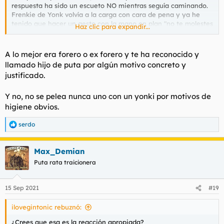
respuesta ha sido un escueto NO mientras seguía caminando.
Frenkie de Yonk volvía a la carga con cara de pena y ya he
tenido que hacer un gesto con la mano en plan "no te molestes
Haz clic para expandir...
que no te voy a dar nada". Cuando me alejaba me ha dicho
hijo de puta. En un primer momento he sentido indiferencia,
como el que oye llover, pero después me ha entrado mal
A lo mejor era forero o ex forero y te ha reconocido y
cuerpo y me he sentido verdaderamente mal por no haber
llamado hijo de puta por algún motivo concreto y
reaccionado de manera ultraviolenta e implacable. No tengo
justificado.
ese instinto, soy un candy-ass.
Y no, no se pelea nunca uno con un yonki por motivos de
Me gustaría saber si vosotros os hubierais lanzado al barro con
el yonki, si os hubierais fajado con esa persona excluida y
higiene obvios.
posiblemente en situación de calle. Yo, aunque soy consciente
de que lo correcto hubiera sido batirse en el campo del honor,
serdo
R
la verdad es que no me veo peleándome con una rata como
e
esa. Ni con nadie, vamos, ya he contado muchas veces que en
a
toda mi vida adulta no me he peleado nunca.
Max_Demian
c
c
Puta rata traicionera
i
Discuss.
o
n
15 Sep 2021
#19
e
s
ilovegintonic rebuznó:
:
¿Crees que esa es la reacción apropiada?