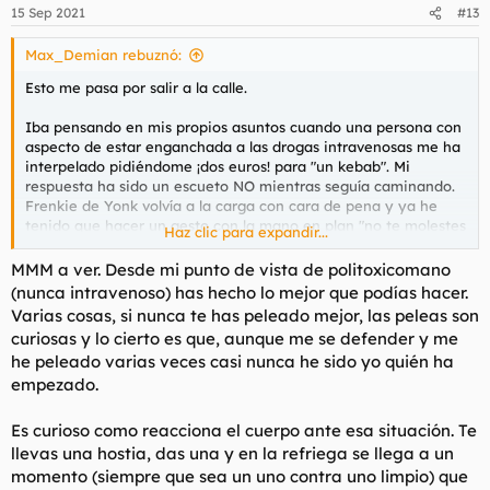
n
15 Sep 2021
#13
e
s
Max_Demian rebuznó:
:
Esto me pasa por salir a la calle.
Iba pensando en mis propios asuntos cuando una persona con
aspecto de estar enganchada a las drogas intravenosas me ha
interpelado pidiéndome ¡dos euros! para "un kebab". Mi
respuesta ha sido un escueto NO mientras seguía caminando.
Frenkie de Yonk volvía a la carga con cara de pena y ya he
tenido que hacer un gesto con la mano en plan "no te molestes
Haz clic para expandir...
que no te voy a dar nada". Cuando me alejaba me ha dicho
hijo de puta. En un primer momento he sentido indiferencia,
MMM a ver. Desde mi punto de vista de politoxicomano
como el que oye llover, pero después me ha entrado mal
(nunca intravenoso) has hecho lo mejor que podías hacer.
cuerpo y me he sentido verdaderamente mal por no haber
Varias cosas, si nunca te has peleado mejor, las peleas son
reaccionado de manera ultraviolenta e implacable. No tengo
curiosas y lo cierto es que, aunque me se defender y me
ese instinto, soy un candy-ass.
he peleado varias veces casi nunca he sido yo quién ha
empezado.
Me gustaría saber si vosotros os hubierais lanzado al barro con
el yonki, si os hubierais fajado con esa persona excluida y
posiblemente en situación de calle. Yo, aunque soy consciente
Es curioso como reacciona el cuerpo ante esa situación. Te
de que lo correcto hubiera sido batirse en el campo del honor,
llevas una hostia, das una y en la refriega se llega a un
la verdad es que no me veo peleándome con una rata como
momento (siempre que sea un uno contra uno limpio) que
esa. Ni con nadie, vamos, ya he contado muchas veces que en