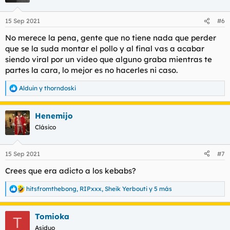
o
n
15 Sep 2021
#6
e
s
No merece la pena, gente que no tiene nada que perder
:
que se la suda montar el pollo y al final vas a acabar
siendo viral por un video que alguno graba mientras te
partes la cara, lo mejor es no hacerles ni caso.
Alduin
y
thorndoski
R
e
a
Henemijo
c
c
Clásico
i
o
n
15 Sep 2021
#7
e
s
Crees que era adicto a los kebabs?
:
hitsfromthebong
,
RIPxxx
,
Sheik Yerbouti
y 5 más
R
e
a
Tomioka
c
T
c
Asiduo