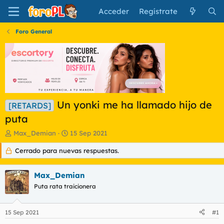
Acceder
Regístrate
Foro General
Un yonki me ha llamado hijo de
[RETARDS]
puta
I
F
Max_Demian
15 Sep 2021
n
e
Cerrado para nuevas respuestas.
i
c
c
h
i
a
Max_Demian
a
d
d
Puta rata traicionera
e
o
i
r
n
15 Sep 2021
#1
d
i
e
c