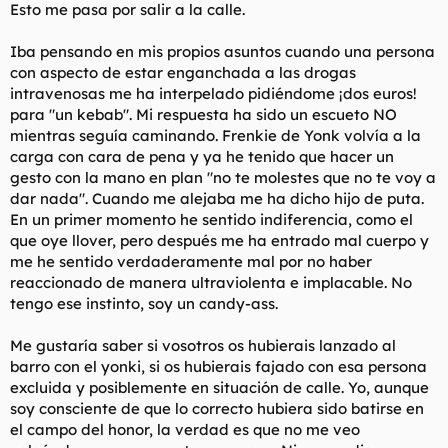
Esto me pasa por salir a la calle.
l
i
t
o
Iba pensando en mis propios asuntos cuando una persona
e
m
con aspecto de estar enganchada a las drogas
a
intravenosas me ha interpelado pidiéndome ¡dos euros!
para "un kebab". Mi respuesta ha sido un escueto NO
mientras seguía caminando. Frenkie de Yonk volvía a la
carga con cara de pena y ya he tenido que hacer un
gesto con la mano en plan "no te molestes que no te voy a
dar nada". Cuando me alejaba me ha dicho hijo de puta.
En un primer momento he sentido indiferencia, como el
que oye llover, pero después me ha entrado mal cuerpo y
me he sentido verdaderamente mal por no haber
reaccionado de manera ultraviolenta e implacable. No
tengo ese instinto, soy un candy-ass.
Me gustaría saber si vosotros os hubierais lanzado al
barro con el yonki, si os hubierais fajado con esa persona
excluida y posiblemente en situación de calle. Yo, aunque
soy consciente de que lo correcto hubiera sido batirse en
el campo del honor, la verdad es que no me veo