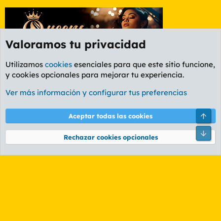
Valoramos tu privacidad
Utilizamos
cookies
esenciales para que este sitio funcione,
y cookies opcionales para mejorar tu experiencia.
Foro General
Ver más información y configurar tus preferencias
Cookies
PL OLDSTYLE AMARILLO
Cambiar fuente
Español (ES)
Arri
Aceptar todas las cookies
Contáctanos
Términos y reglas
Política de privacidad
Ayuda
R
Pie
S
Rechazar cookies opcionales
S
®
Community platform by XenForo
© 2010-2026 XenForo Ltd.