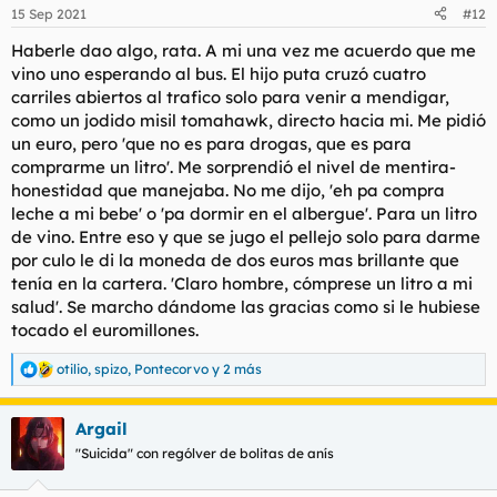
n
15 Sep 2021
#12
e
s
Haberle dao algo, rata. A mi una vez me acuerdo que me
:
vino uno esperando al bus. El hijo puta cruzó cuatro
carriles abiertos al trafico solo para venir a mendigar,
como un jodido misil tomahawk, directo hacia mi. Me pidió
un euro, pero 'que no es para drogas, que es para
comprarme un litro'. Me sorprendió el nivel de mentira-
honestidad que manejaba. No me dijo, 'eh pa compra
leche a mi bebe' o 'pa dormir en el albergue'. Para un litro
de vino. Entre eso y que se jugo el pellejo solo para darme
por culo le di la moneda de dos euros mas brillante que
tenía en la cartera. 'Claro hombre, cómprese un litro a mi
salud'. Se marcho dándome las gracias como si le hubiese
tocado el euromillones.
otilio
,
spizo
,
Pontecorvo
y 2 más
R
e
a
Argail
c
c
"Suicida" con rególver de bolitas de anís
i
o