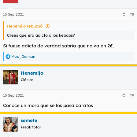
i
o
n
15 Sep 2021
#8
e
s
Henemijo rebuznó:
:
Crees que era adicto a los kebabs?
Si fuese adicto de verdad sabría que no valen 2€.
Max_Demian
R
e
a
Henemijo
c
c
Clásico
i
o
n
15 Sep 2021
#9
e
s
Conoce un moro que se los pasa baratos
:
semete
Freak total