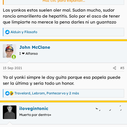
Haz clic para expandir...
que no te voy a dar nada". Cuando me alejaba me ha dicho
hijo de puta. En un primer momento he sentido indiferencia,
Los yonkos estos suelen oler mal. Sudan mucho, sudor
como el que oye llover, pero después me ha entrado mal
rancio amarillento de hepatitis. Solo por el asco de tener
cuerpo y me he sentido verdaderamente mal por no haber
que limpiarte no merece la pena darles ni un guantazo
reaccionado de manera ultraviolenta e implacable. No tengo
ese instinto, soy un candy-ass.
Alduin
y
Filosofo
R
e
Me gustaría saber si vosotros os hubierais lanzado al barro con
a
el yonki, si os hubierais fajado con esa persona excluida y
John McClane
c
posiblemente en situación de calle. Yo, aunque soy consciente
c
I ❤ Alfonso
de que lo correcto hubiera sido batirse en el campo del honor,
i
la verdad es que no me veo peleándome con una rata como
o
esa. Ni con nadie, vamos, ya he contado muchas veces que en
n
15 Sep 2021
#3
e
toda mi vida adulta no me he peleado nunca.
s
Yo al yonki simpre le doy guita porque esa papela puede
:
Discuss.
ser la última y sería todo un honor.
Travelord
,
Lebrom
,
Pontecorvo
y 2 más
R
e
a
ilovegintonic
c
c
Muerto por dentro+
i
o
n