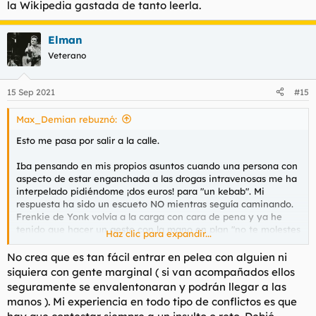
la Wikipedia gastada de tanto leerla.
Elman
Veterano
15 Sep 2021
#15
Max_Demian rebuznó:
Esto me pasa por salir a la calle.
Iba pensando en mis propios asuntos cuando una persona con
aspecto de estar enganchada a las drogas intravenosas me ha
interpelado pidiéndome ¡dos euros! para "un kebab". Mi
respuesta ha sido un escueto NO mientras seguía caminando.
Frenkie de Yonk volvía a la carga con cara de pena y ya he
tenido que hacer un gesto con la mano en plan "no te molestes
Haz clic para expandir...
que no te voy a dar nada". Cuando me alejaba me ha dicho
hijo de puta. En un primer momento he sentido indiferencia,
No crea que es tan fácil entrar en pelea con alguien ni
como el que oye llover, pero después me ha entrado mal
siquiera con gente marginal ( si van acompañados ellos
cuerpo y me he sentido verdaderamente mal por no haber
seguramente se envalentonaran y podrán llegar a las
reaccionado de manera ultraviolenta e implacable. No tengo
manos ). Mi experiencia en todo tipo de conflictos es que
ese instinto, soy un candy-ass.