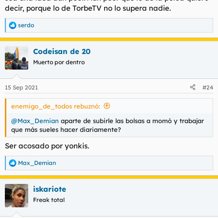
decir, porque lo de TorbeTV no lo supera nadie.
serdo
R
e
a
Codeisan de 20
c
c
Muerto por dentro
i
o
n
15 Sep 2021
#24
e
s
enemigo_de_todos rebuznó:
:
@Max_Demian
aparte de subirle las bolsas a momó y trabajar
que más sueles hacer diariamente?
Ser acosado por yonkis.
Max_Demian
R
e
a
iskariote
c
c
Freak total
i
o