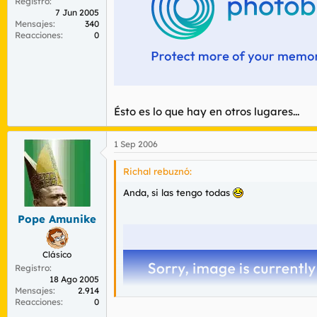
Registro
7 Jun 2005
Mensajes
340
Reacciones
0
Ésto es lo que hay en otros lugares...
1 Sep 2006
Richal rebuznó:
Anda, si las tengo todas
Pope Amunike
Clásico
Registro
18 Ago 2005
Mensajes
2.914
Reacciones
0