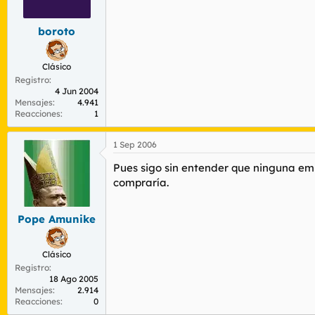
r
n
d
i
boroto
e
c
l
i
t
o
Clásico
e
Registro
m
4 Jun 2004
a
Mensajes
4.941
Reacciones
1
1 Sep 2006
Pues sigo sin entender que ninguna emp
compraría.
Pope Amunike
Clásico
Registro
18 Ago 2005
Mensajes
2.914
Reacciones
0