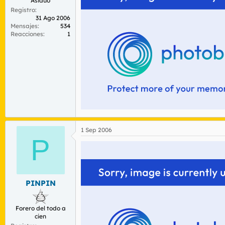
Asiduo
Registro
31 Ago 2006
Mensajes
534
Reacciones
1
1 Sep 2006
P
PINPIN
Forero del todo a
cien