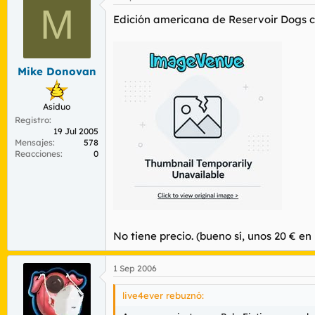
M
Edición americana de Reservoir Dogs co
Mike Donovan
Asiduo
Registro
19 Jul 2005
Mensajes
578
Reacciones
0
No tiene precio. (bueno sí, unos 20 € e
1 Sep 2006
live4ever rebuznó: