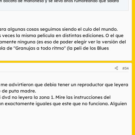
e un bocata de mahonesa y se lleva años rumoreando que saldrá
ara algunas cosas seguimos siendo el culo del mundo.
ces la misma película en distintas ediciones. O el que
mente ninguna (es eso de poder elegir ver la versión del
a de "Granujas a todo ritmo" (la peli de los Blues
#34
a me advirtieron que debia tener un reproductor que leyera
e de puta madre.
dvd no leyera la zona 1. Mire las instrucciones del
ran exactamente iguales que este que no funciona. Alguien