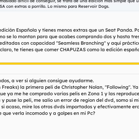
emasiado dificil de conseguir, se trata de una edición más simple qu
 USA con extras a porrillo. Lo mismo para Reservoir Dogs.
 edición Española y tienes menos extras que un Seat Panda. P
 se lo montan para que acabes comprando dos y hasta tres ve
editadas con capacidad "Seamless Branching" y aquí práctica
 claro, te tienes que comer CHAPUZAS como la edición español
os, a ver si alguien consigue ayudarme.
 Freaks) la primera peli de Christopher Nolan, "Following". Y
rque ya me he comprado varias pelis en Zona 1 y las reproduc
 puse la peli, me salio un error de region del dvd, somo si mi 
or si acaso, mire los otros dvds importados y efectivamente e
e que verla incomodo y a golpes en mi Pc?