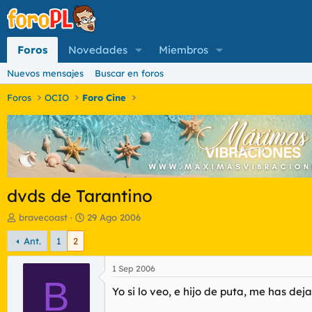
Foros
Novedades
Miembros
Nuevos mensajes
Buscar en foros
Foros
OCIO
Foro Cine
dvds de Tarantino
I
F
bravecoast
29 Ago 2006
n
e
Ant.
1
2
i
c
c
h
i
a
1 Sep 2006
a
B
d
Yo si lo veo, e hijo de puta, me has de
d
e
o
i