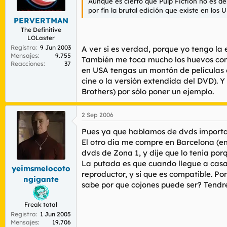
Aunque es cierto que Pulp Fiction no es d
por fín la brutal edición que existe en los
PERVERTMAN
The Definitive
LOLaster
Registro
9 Jun 2003
A ver si es verdad, porque yo tengo la
Mensajes
9.755
También me toca mucho los huevos como
Reacciones
37
en USA tengas un montón de películas 
cine o la versión extendida del DVD). Y
Brothers) por sólo poner un ejemplo.
2 Sep 2006
Pues ya que hablamos de dvds importad
El otro dia me compre en Barcelona (en
dvds de Zona 1, y dije que lo tenia po
La putada es que cuando llegue a casa y
yeimsmelocoto
reproductor, y si que es compatible. P
ngigante
sabe por que cojones puede ser? Tendr
Freak total
Registro
1 Jun 2005
Mensajes
19.706