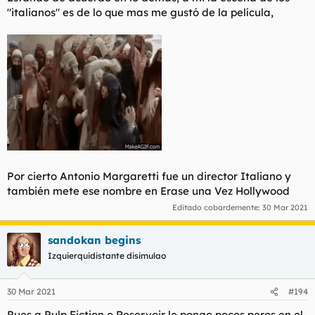
algún destemple, pero a mi me encantó. El escenario, la
"italianos" es de lo que mas me gustó de la película,
nevada, el tono teatral, los colores de los personajes, el rollo
whudunit, esos megaplanos con cada personaje en un punto de
la escena...
No es perfecta pero me parece más consistente que las dos
anteriores.
Ah, y Death Proof no sé qué tiene pero me parece
divertidísima, es ponerla y verse sola. Un divertimento.
Por cierto Antonio Margaretti fue un director Italiano y
también mete ese nombre en Erase una Vez Hollywood
Editado cobardemente:
30 Mar 2021
sandokan begins
Izquierquidistante disimulao
30 Mar 2021
#194
Pues a Pulp Fiction o Reservoir le pongo pocos peros en el