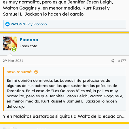
es muy normalita, pero es que Jennifer Jason Leigh,
t
o
e
Walton Goggins y, en menor medida, Kurt Russel y
m
Samuel L. Jackson lo hacen del carajo.
a
PAYONNER
y
Pionono
R
e
a
Pionono
c
c
Freak total
i
o
n
29 Mar 2021
#177
e
s
naxo rebuznó:
:
En mi opinión de mierda, las buenas interpretaciones de
algunos de sus actores son las que sustentan las películas de
Tarantino. En el caso de "Los Odiosos 8" es así, la peli es muy
normalita, pero es que Jennifer Jason Leigh, Walton Goggins y,
en menor medida, Kurt Russel y Samuel L. Jackson lo hacen
del carajo.
Y en Malditos Bastardos si quitas a Waltz de la ecuación...