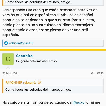
Como todas las películas del mundo, amigo.
Las españolas yo creo que están pensadas para ver en
versión original en español con subtítulos en español
porque no se entienden lo que susurran. Por supuesto,
nadie piensa en un subtitulado en idioma extranjero
porque nadie extranjero se piensa en ver una peli
española.
YoHiceARoqueIII
R
e
a
Cenobita
c
C
c
Ex-gordo deforme asqueroso
i
o
n
30 Mar 2021
#192
e
s
PAYONNER rebuznó:
:
Como todas las películas del mundo, amigo.
Has caído en la trampa de sarcasmo de
@naxo
, a mi me