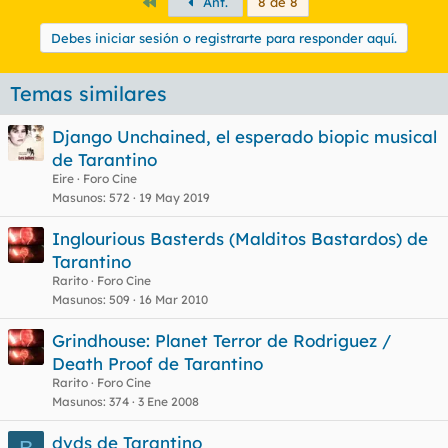
Primero
Ant.
8 de 8
Debes iniciar sesión o registrarte para responder aquí.
Temas similares
Django Unchained, el esperado biopic musical
de Tarantino
Eire
Foro Cine
Masunos
572
19 May 2019
Inglourious Basterds (Malditos Bastardos) de
Tarantino
Rarito
Foro Cine
Masunos
509
16 Mar 2010
Grindhouse: Planet Terror de Rodriguez /
Death Proof de Tarantino
Rarito
Foro Cine
Masunos
374
3 Ene 2008
dvds de Tarantino