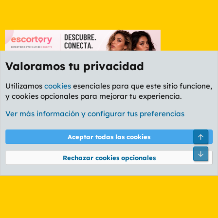
Valoramos tu privacidad
Utilizamos
cookies
esenciales para que este sitio funcione,
y cookies opcionales para mejorar tu experiencia.
Foro Cine
Ver más información y configurar tus preferencias
Cookies
PL OLDSTYLE AMARILLO
Cambiar fuente
Español (ES)
Arri
Aceptar todas las cookies
Contáctanos
Términos y reglas
Política de privacidad
Ayuda
R
Pie
S
Rechazar cookies opcionales
S
®
Community platform by XenForo
© 2010-2026 XenForo Ltd.