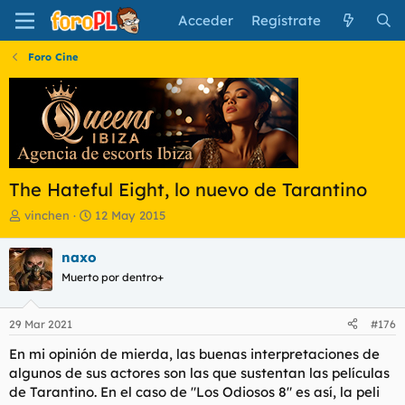
Acceder
Regístrate
Foro Cine
The Hateful Eight, lo nuevo de Tarantino
I
F
vinchen
12 May 2015
n
e
i
c
naxo
c
h
Muerto por dentro+
i
a
a
d
d
e
29 Mar 2021
#176
o
i
r
n
En mi opinión de mierda, las buenas interpretaciones de
d
i
algunos de sus actores son las que sustentan las películas
e
c
de Tarantino. En el caso de "Los Odiosos 8" es así, la peli
l
i