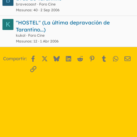
B
bravecoast
Foro Cine
Masunos
40
2 Sep 2006
"HOSTEL" (La última depravación de
K
Tarantino...)
kukol
Foro Cine
Masunos
12
1 Abr 2006
Facebook
X
Bluesky
LinkedIn
Reddit
Pinterest
Tumblr
WhatsA
Em
Compartir:
Enlace