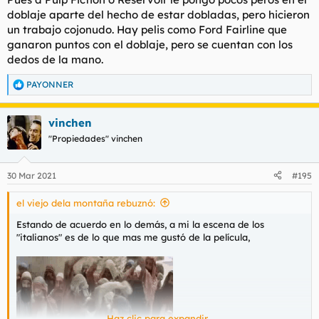
doblaje aparte del hecho de estar dobladas, pero hicieron
un trabajo cojonudo. Hay pelis como Ford Fairline que
ganaron puntos con el doblaje, pero se cuentan con los
dedos de la mano.
PAYONNER
R
e
a
vinchen
c
c
"Propiedades" vinchen
i
o
n
30 Mar 2021
#195
e
s
el viejo dela montaña rebuznó:
:
Estando de acuerdo en lo demás, a mi la escena de los
"italianos" es de lo que mas me gustó de la película,
Haz clic para expandir...