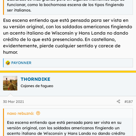
funcionar, como la bochornosa escena de los tipos fingiendo
ser italianos.
Esa escena entiendo que está pensada para ser vista en
su versión original, con los soldados americanos fingiendo
un acento italiano de Wisconsin y Hans Landa no dando
crédito de lo que está presenciando. En castellano,
evidentemente, pierde cualquier sentido y carece de
humor.
PAYONNER
R
e
a
THORNDIKE
c
c
Cojones de fogueo
i
o
n
30 Mar 2021
#187
e
s
naxo rebuznó:
:
Esa escena entiendo que está pensada para ser vista en su
versión original, con los soldados americanos fingiendo un
acento italiano de Wisconsin y Hans Landa no dando crédito