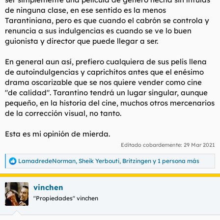
de ninguna clase, en ese sentido es la menos
Tarantiniana, pero es que cuando el cabrón se controla y
renuncia a sus indulgencias es cuando se ve lo buen
guionista y director que puede llegar a ser.
En general aun así, prefiero cualquiera de sus pelis llena
de autoindulgencias y caprichitos antes que el enésimo
drama oscarizable que se nos quiere vender como cine
"de calidad". Tarantino tendrá un lugar singular, aunque
pequeño, en la historia del cine, muchos otros mercenarios
de la corrección visual, no tanto.
Esta es mi opinión de mierda.
Editado cobardemente:
29 Mar 2021
LamadredeNorman
,
Sheik Yerbouti
,
Britzingen
y 1 persona más
R
e
a
vinchen
c
c
"Propiedades" vinchen
i
o
n