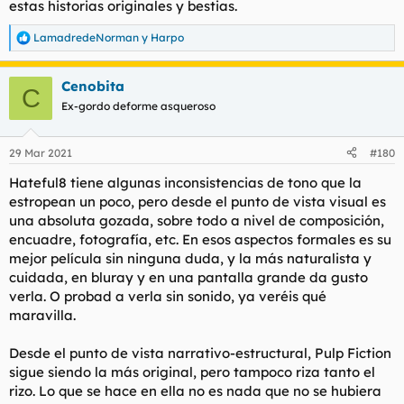
estas historias originales y bestias.
LamadredeNorman
y
Harpo
R
e
a
Cenobita
c
C
c
Ex-gordo deforme asqueroso
i
o
n
29 Mar 2021
#180
e
s
Hateful8 tiene algunas inconsistencias de tono que la
:
estropean un poco, pero desde el punto de vista visual es
una absoluta gozada, sobre todo a nivel de composición,
encuadre, fotografía, etc. En esos aspectos formales es su
mejor película sin ninguna duda, y la más naturalista y
cuidada, en bluray y en una pantalla grande da gusto
verla. O probad a verla sin sonido, ya veréis qué
maravilla.
Desde el punto de vista narrativo-estructural, Pulp Fiction
sigue siendo la más original, pero tampoco riza tanto el
rizo. Lo que se hace en ella no es nada que no se hubiera