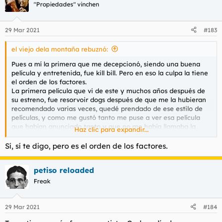
"Propiedades" vinchen
29 Mar 2021
#183
el viejo dela montaña rebuznó:
Pues a mí la primera que me decepcionó, siendo una buena
película y entretenida, fue kill bill. Pero en eso la culpa la tiene
el orden de los factores.
La primera película que vi de este y muchos años después de
su estreno, fue resorvoir dogs después de que me la hubieran
recomendado varias veces, quedé prendado de ese estilo de
películas, y como me gustó tanto me puse a ver esa película
que habían anunciado tanto y que no me había llamaba la
Haz clic para expandir...
atención para verla, Pulp Fictión.
Después de eso, cualquier cosa que hiciese este tío debía ser
Sí, sí te digo, pero es el orden de los factores.
apoteósico, luego salió Jacky Brown, muy buena película,
aunque por debajo de Pulp Fiction, pero entra dentro de la
petiso reloaded
línea que llevaba hasta entonces.
Freak
Ay por Dios, no me digas!
29 Mar 2021
#184