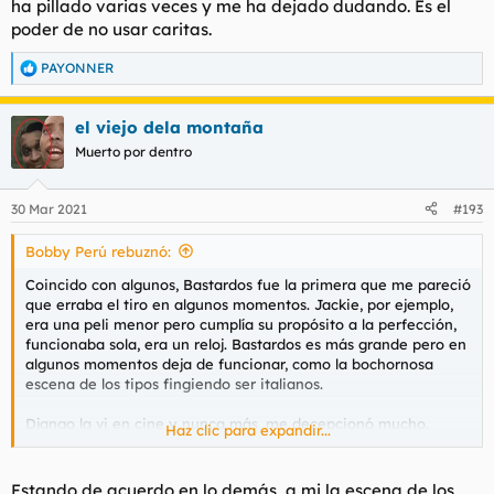
ha pillado varias veces y me ha dejado dudando. Es el
poder de no usar caritas.
PAYONNER
R
e
a
el viejo dela montaña
c
c
Muerto por dentro
i
o
n
30 Mar 2021
#193
e
s
Bobby Perú rebuznó:
:
Coincido con algunos, Bastardos fue la primera que me pareció
que erraba el tiro en algunos momentos. Jackie, por ejemplo,
era una peli menor pero cumplía su propósito a la perfección,
funcionaba sola, era un reloj. Bastardos es más grande pero en
algunos momentos deja de funcionar, como la bochornosa
escena de los tipos fingiendo ser italianos.
Django la vi en cine y nunca más, me decepcionó mucho.
Haz clic para expandir...
Y Odiosos fue otra vez una película no excelente pero que
volvía a ser un reloj. No del todo, como dice Cenobita hay
Estando de acuerdo en lo demás, a mi la escena de los