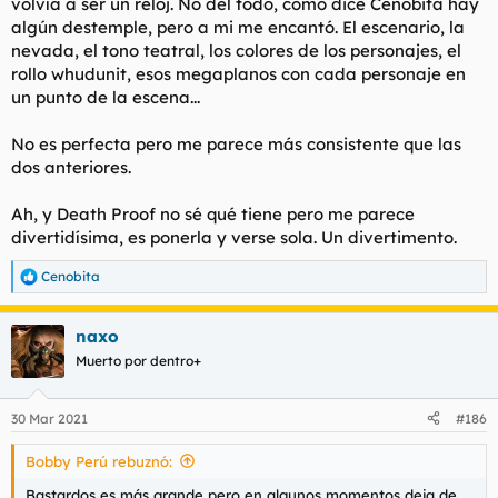
volvía a ser un reloj. No del todo, como dice Cenobita hay
algún destemple, pero a mi me encantó. El escenario, la
nevada, el tono teatral, los colores de los personajes, el
rollo whudunit, esos megaplanos con cada personaje en
un punto de la escena...
No es perfecta pero me parece más consistente que las
dos anteriores.
Ah, y Death Proof no sé qué tiene pero me parece
divertidísima, es ponerla y verse sola. Un divertimento.
Cenobita
R
e
a
naxo
c
c
Muerto por dentro+
i
o
n
30 Mar 2021
#186
e
s
Bobby Perú rebuznó:
:
Bastardos es más grande pero en algunos momentos deja de