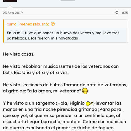
i
o
n
23 Sep 2019
#35
e
s
curro jimenez rebuznó:
:
En la mili tuve que poner un huevo dos veces y me lleve tres
pastelazos. Esas fueron mis novatadas
He visto cosas.
He visto rebobinar musicassettes de los veteranos con
bolis Bic. Una y otra y otra vez.
He visto secciones de
bultos
formar delante de veteranos,
al grito de: "
a la orden, mi veterano
"
Y he visto a un sargento (Hola, Higinio
) levantar las
manos en una fría noche pirenaica gritando ¡
Para para,
que soy yo
!, al querer sorprender a un centinela que, al
escucharlo llegar borracho, monta el Cetme con munición
de guerra expulsando el primer cartucho de fogueo.