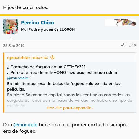
Hijos de puta todos.
Perrino Chico
Mal Padre y además LLORÓN
25 Sep 2019
#49
ignaciofdez rebuznó:
¿ Cartucho de fogueo en un CETMEc???
¿ Pero que tipo de mili-HOMO hizo usía, estimado admin
@mundele
?
En mis tiempos eso de balas de fogueo solo existía en las
películas.
En plena Salamanca capital, todos los centinelas con todos los
cargadores llenos de munición de verdad, no había otro tipo de
munición.
Haz clic para expandir...
En varios cambios de guardia , se quedaban cartuchos en la
recámara y como sea que había que apretar el gatillo al
entregar el arma, hubo ciertos momentos lol hacia el techo.
Don
@mundele
tiene razón, el primer cartucho siempre
era de fogueo.
Ka®milicias de la lusitania