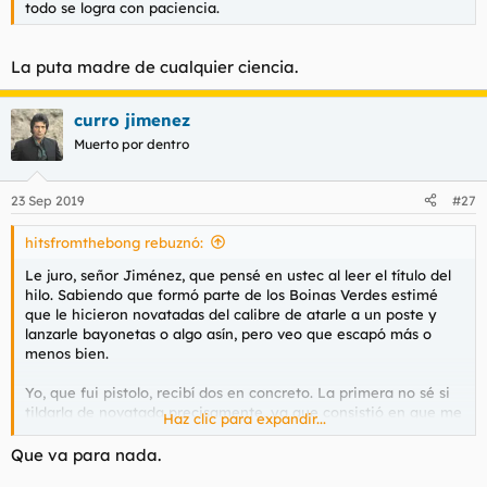
todo se logra con paciencia.
l
i
t
o
e
La puta madre de cualquier ciencia.
m
a
curro jimenez
Muerto por dentro
23 Sep 2019
#27
hitsfromthebong rebuznó:
Le juro, señor Jiménez, que pensé en ustec al leer el título del
hilo. Sabiendo que formó parte de los Boinas Verdes estimé
que le hicieron novatadas del calibre de atarle a un poste y
lanzarle bayonetas o algo asín, pero veo que escapó más o
menos bien.
Yo, que fui pistolo, recibí dos en concreto. La primera no sé si
tildarla de novatada precisamente, ya que consistió en que me
Haz clic para expandir...
petaron la taquilla y me mangaron las pocas cosas de valor
que tenía allí dentro. La segunda fue más hardcore. Resulta
Que va para nada.
que estaba durmiendo plácidamente y me tiraron de la litera,