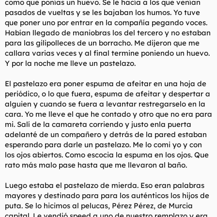
como que ponías un huevo. Se le hacía a los que venían
pasados de vueltas y se les bajaban los humos. Yo tuve
que poner uno por entrar en la compañía pegando voces.
Habían llegado de maniobras los del tercero y no estaban
para las gilipolleces de un borracho. Me dijeron que me
callara varias veces y al final termine poniendo un huevo.
Y por la noche me lleve un pastelazo.
El pastelazo era poner espuma de afeitar en una hoja de
periódico, o lo que fuera, espuma de afeitar y despertar a
alguien y cuando se fuera a levantar restregarselo en la
cara. Yo me lleve el que he contado y otro que no era para
mi. Salí de la camareta corriendo y justo enla puerta
adelanté de un compañero y detrás de la pared estaban
esperando para darle un pastelazo. Me lo comi yo y con
los ojos abiertos. Como escocia la espuma en los ojos. Que
rato más malo pase hasta que me llevaron al baño.
Luego estaba el pastelazo de mierda. Eso eran palabras
mayores y destinado para para los auténticos los hijos de
puta. Se lo hicimos al pelucas, Pérez Pérez, de Murcia
capital. Le vendió speed a uno de nuestro remplazo y era