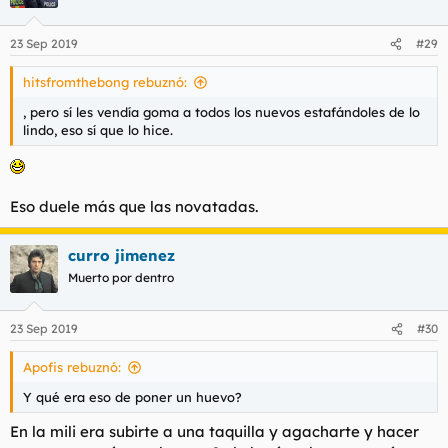
i
o
n
23 Sep 2019
#29
e
s
hitsfromthebong rebuznó:
:
, pero sí les vendía goma a todos los nuevos estafándoles de lo
lindo, eso sí que lo hice.
Eso duele más que las novatadas.
curro jimenez
Muerto por dentro
23 Sep 2019
#30
Apofis rebuznó:
Y qué era eso de poner un huevo?
En la mili era subirte a una taquilla y agacharte y hacer