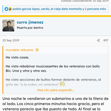
Editado cobardemente:
23 Sep 2019
pablo garcia lopez
,
serdo
,
el viejo dela montaña
y 1 persona más
R
e
a
curro jimenez
c
c
Muerto por dentro
i
o
n
23 Sep 2019
#37
e
s
mundele rebuznó:
:
He visto cosas.
He visto rebobinar musicassettes de los veteranos con bolis
Bic. Una y otra y otra vez.
He visto secciones de
bultos
formar delante de veteranos, al
grito de: "
a la orden, mi veterano
"
Haz clic para expandir...
Y he visto a un sargento (Hola, Higinio
) levantar las manos en
una fría noche pirenaica gritando ¡
Para para, que soy yo
!, al
Una noche le vendieron un submarino a uno de la litera de
querer sorprender a un centinela que, al escucharlo llegar
al lado. Los cinco primeros minutos hacia gracia, pero el
borracho, monta el Cetme con munición de guerra expulsando
veterano parecía que iba puesto de todo. Al final se lo