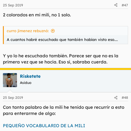
n
25 Sep 2019
#47
e
s
2 colorados en mi mili, no 1 solo.
:
curro jimenez rebuznó:
A cuantos habré escuchado que también habían visto eso....
Y yo lo he escuchado también. Parece ser que no es la
primera vez que se hacía. Eso sí, sobraba cuerda.
Risketete
Asiduo
25 Sep 2019
#48
Con tanto palabro de la mili he tenido que recurrir a esto
para enterarme de algo:
PEQUEÑO VOCABULARIO DE LA MILI