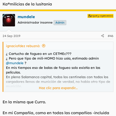
Ka®milicias de la lusitania
mundele
Administrador insomne
Admin
24 Sep 2019
#46
ignaciofdez rebuznó:
¿ Cartucho de fogueo en un CETMEc???
¿ Pero que tipo de mili-HOMO hizo usía, estimado admin
@mundele
?
En mis tiempos eso de balas de fogueo solo existía en las
películas.
En plena Salamanca capital, todos los centinelas con todos los
cargadores llenos de munición de verdad, no había otro tipo de
munición.
Haz clic para expandir...
En varios cambios de guardia , se quedaban cartuchos en la
recámara y como sea que había que apretar el gatillo al
entregar el arma, hubo ciertos momentos lol hacia el techo.
En la misma que Curro.
Ka®milicias de la lusitania
En mi Compañía, como en todas las compañías -incluida