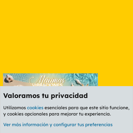
Valoramos tu privacidad
Utilizamos
cookies
esenciales para que este sitio funcione,
y cookies opcionales para mejorar tu experiencia.
Foro General
Ver más información y configurar tus preferencias
Cookies
PL OLDSTYLE AMARILLO
Cambiar fuente
Español (ES)