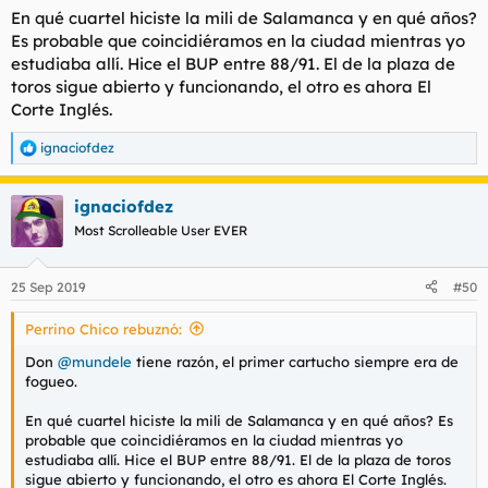
En qué cuartel hiciste la mili de Salamanca y en qué años?
Es probable que coincidiéramos en la ciudad mientras yo
estudiaba allí. Hice el BUP entre 88/91. El de la plaza de
toros sigue abierto y funcionando, el otro es ahora El
Corte Inglés.
ignaciofdez
R
e
a
ignaciofdez
c
c
Most Scrolleable User EVER
i
o
n
25 Sep 2019
#50
e
s
Perrino Chico rebuznó:
:
Don
@mundele
tiene razón, el primer cartucho siempre era de
fogueo.
En qué cuartel hiciste la mili de Salamanca y en qué años? Es
probable que coincidiéramos en la ciudad mientras yo
estudiaba allí. Hice el BUP entre 88/91. El de la plaza de toros
sigue abierto y funcionando, el otro es ahora El Corte Inglés.