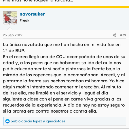
navorsuker
Freak
23 Sep 2019
#39
La única novatada que me han hecho en mi vida fue en
1° de BUP.
En el recreo llegó una de COU acompañada de unos de su
edad y, a los pocos que no habíamos salido del aula nos
pidió educadamente si podía pintarnos la frente bajo la
mirada de los zopencos que la acompañaban. Accedí, y al
pintarme la frente sus pechos tocaban mi hombro. Yo hice
algún mohín intentando contener mi erección. Al minuto
de irse ella, me limpié en el servicio y llegué el día
siguiente a clase con el pene en carne viva gracias a los
recuerdos de la experiencia. A día de hoy no estoy seguro
si la broma era contra nosotros o contra ella.
pablo garcia lopez
y
ignaciofdez
R
e