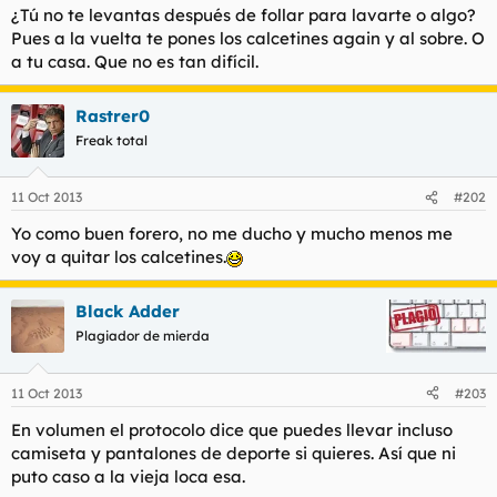
¿Tú no te levantas después de follar para lavarte o algo?
l
i
Pues a la vuelta te pones los calcetines
again
y al sobre. O
t
o
e
a tu casa. Que no es tan difícil.
m
a
Rastrer0
Freak total
11 Oct 2013
#202
Yo como buen forero, no me ducho y mucho menos me
voy a quitar los calcetines.
Black Adder
Plagiador de mierda
11 Oct 2013
#203
En volumen el protocolo dice que puedes llevar incluso
camiseta y pantalones de deporte si quieres. Así que ni
puto caso a la vieja loca esa.