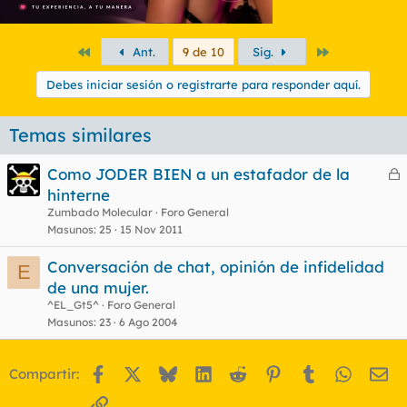
Primero
Último
Ant.
9 de 10
Sig.
Debes iniciar sesión o registrarte para responder aquí.
Temas similares
Como JODER BIEN a un estafador de la
e
hinterne
r
Zumbado Molecular
Foro General
r
Masunos
25
15 Nov 2011
Conversación de chat, opinión de infidelidad
E
de una mujer.
o
^EL_Gt5^
Foro General
Masunos
23
6 Ago 2004
Facebook
X
Bluesky
LinkedIn
Reddit
Pinterest
Tumblr
WhatsA
Em
Compartir:
Enlace