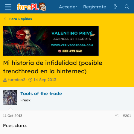
Acceder
Regístrate
Foro Rapiñas
Mi historia de infidelidad (posible
trendthread en la hinternec)
I
F
turmion2
14 Sep 2013
n
e
i
c
Tools of the trade
c
h
Freak
i
a
a
d
d
e
11 Oct 2013
#201
o
i
r
n
Pues claro.
d
i
e
c