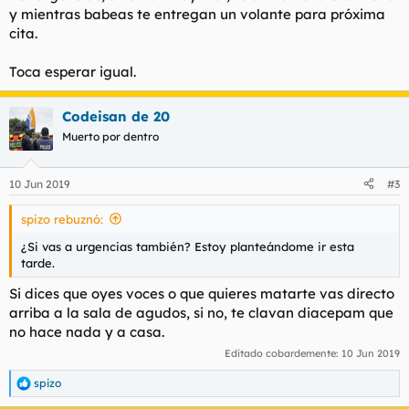
y mientras babeas te entregan un volante para próxima
cita.
Toca esperar igual.
Codeisan de 20
Muerto por dentro
10 Jun 2019
#3
spizo rebuznó:
¿Si vas a urgencias también? Estoy planteándome ir esta
tarde.
Si dices que oyes voces o que quieres matarte vas directo
arriba a la sala de agudos, si no, te clavan diacepam que
no hace nada y a casa.
Editado cobardemente:
10 Jun 2019
spizo
R
e