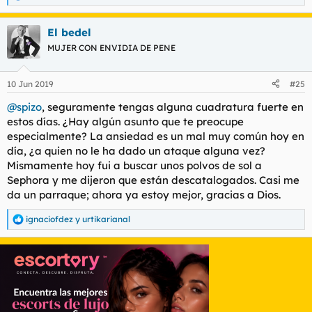
e
a
El bedel
c
c
MUJER CON ENVIDIA DE PENE
i
o
n
10 Jun 2019
#25
e
s
@spizo
, seguramente tengas alguna cuadratura fuerte en
:
estos días. ¿Hay algún asunto que te preocupe
especialmente? La ansiedad es un mal muy común hoy en
día, ¿a quien no le ha dado un ataque alguna vez?
Mismamente hoy fui a buscar unos polvos de sol a
Sephora y me dijeron que están descatalogados. Casi me
da un parraque; ahora ya estoy mejor, gracias a Dios.
ignaciofdez
y
urtikarianal
R
e
a
c
c
i
o
n