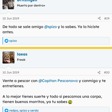
Muerto por dentro+
10 Jun 2019
#19
De todo se sale amigo
@spizo
y lo sabes. Ya lo hiciste
antes.
spizo
R
e
a
laeas
c
c
Freak
i
o
n
10 Jun 2019
#20
e
s
Vente a pescar con
@Capitan Pescanova
y conmigo y te
:
entretienes.
A lo mejor tienes suerte y todo si pescamos una carpa,
tienen buenos morritos, ya tu sabes
redpo
,
spizo
y
serdo