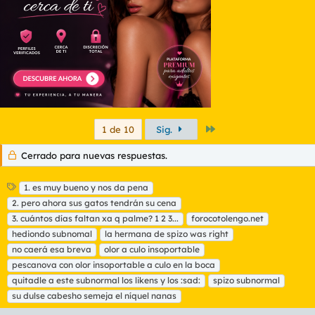
e
s
:
Último
1 de 10
Sig.
Cerrado para nuevas respuestas.
E
1. es muy bueno y nos da pena
t
2. pero ahora sus gatos tendrán su cena
i
3. cuántos días faltan xa q palme? 1 2 3...
forocotolengo.net
q
hediondo subnomal
la hermana de spizo was right
u
no caerá esa breva
e
olor a culo insoportable
t
pescanova con olor insoportable a culo en la boca
a
quitadle a este subnormal los likens y los :sad:
spizo subnormal
s
su dulse cabesho semeja el níquel nanas