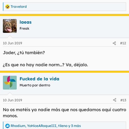
Travelord
R
e
a
laeas
c
c
Freak
i
o
n
10 Jun 2019
#12
e
s
Joder, ¿tú también?
:
¿Es que no hay nadie norm...? Va, déjalo.
Fucked de la vida
Muerto por dentro
10 Jun 2019
#13
No os matéis ya nadie más que nos quedamos aquí cuatro
monos.
Rhodium
,
YoHiceARoqueIII
,
tileno
y 3 más
R