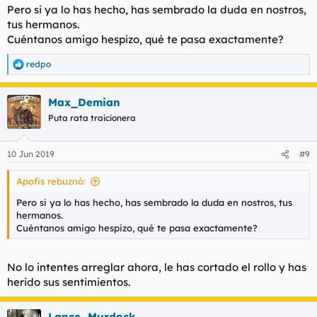
Pero si ya lo has hecho, has sembrado la duda en nostros,
tus hermanos.
Cuéntanos amigo hespizo, qué te pasa exactamente?
redpo
R
e
a
Max_Demian
c
c
Puta rata traicionera
i
o
n
10 Jun 2019
#9
e
s
Apofis rebuznó:
:
Pero si ya lo has hecho, has sembrado la duda en nostros, tus
hermanos.
Cuéntanos amigo hespizo, qué te pasa exactamente?
No lo intentes arreglar ahora, le has cortado el rollo y has
herido sus sentimientos.
Lance_Murdock