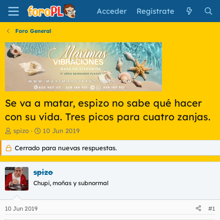
Acceder
Regístrate
Foro General
Se va a matar, espizo no sabe qué hacer
con su vida. Tres picos para cuatro zanjas.
I
F
spizo
10 Jun 2019
n
e
Cerrado para nuevas respuestas.
i
c
c
h
i
a
spizo
a
d
d
Chupi, moñas y subnormal
e
o
i
r
n
10 Jun 2019
#1
d
i
e
c