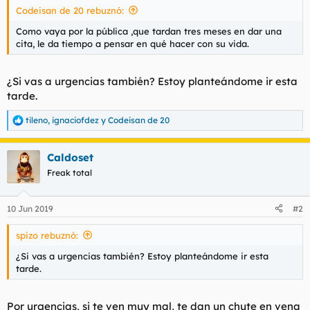
Codeisan de 20 rebuznó:
l
i
t
o
Como vaya por la pública ,que tardan tres meses en dar una
e
cita, le da tiempo a pensar en qué hacer con su vida.
m
a
¿Si vas a urgencias también? Estoy planteándome ir esta
tarde.
tileno
,
ignaciofdez
y
Codeisan de 20
R
e
a
Caldoset
c
c
Freak total
i
o
n
10 Jun 2019
#2
e
s
spizo rebuznó:
:
¿Si vas a urgencias también? Estoy planteándome ir esta
tarde.
Por urgencias, si te ven muy mal, te dan un chute en vena