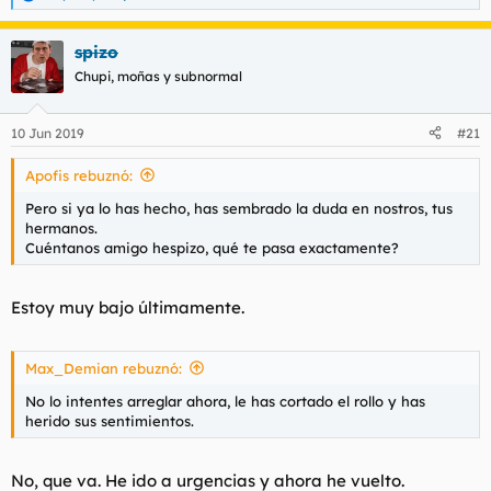
R
e
a
spizo
c
c
Chupi, moñas y subnormal
i
o
n
10 Jun 2019
#21
e
s
Apofis rebuznó:
:
Pero si ya lo has hecho, has sembrado la duda en nostros, tus
hermanos.
Cuéntanos amigo hespizo, qué te pasa exactamente?
Estoy muy bajo últimamente.
Max_Demian rebuznó:
No lo intentes arreglar ahora, le has cortado el rollo y has
herido sus sentimientos.
No, que va. He ido a urgencias y ahora he vuelto.