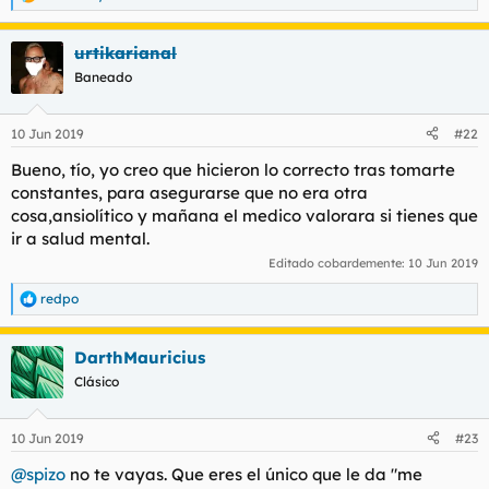
R
e
a
urtikarianal
c
c
Baneado
i
o
n
10 Jun 2019
#22
e
s
Bueno, tío, yo creo que hicieron lo correcto tras tomarte
:
constantes, para asegurarse que no era otra
cosa,ansiolítico y mañana el medico valorara si tienes que
ir a salud mental.
Editado cobardemente:
10 Jun 2019
redpo
R
e
a
DarthMauricius
c
c
Clásico
i
o
n
10 Jun 2019
#23
e
s
@spizo
no te vayas. Que eres el único que le da "me
: