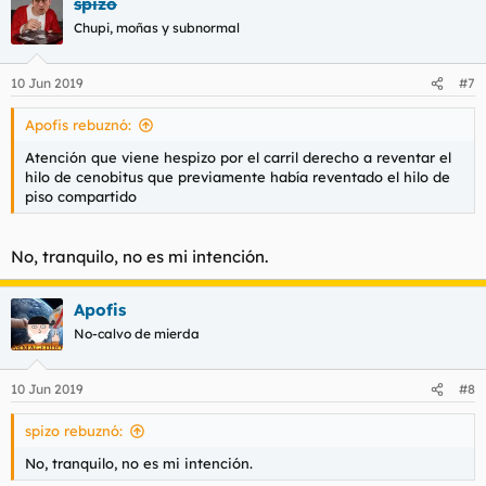
spizo
c
c
Chupi, moñas y subnormal
i
o
n
10 Jun 2019
#7
e
s
Apofis rebuznó:
:
Atención que viene hespizo por el carril derecho a reventar el
hilo de cenobitus que previamente había reventado el hilo de
piso compartido
No, tranquilo, no es mi intención.
Apofis
No-calvo de mierda
10 Jun 2019
#8
spizo rebuznó:
No, tranquilo, no es mi intención.