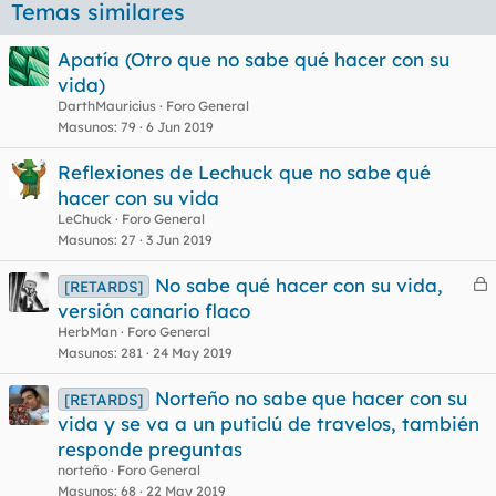
Temas similares
Apatía (Otro que no sabe qué hacer con su
vida)
DarthMauricius
Foro General
Masunos
79
6 Jun 2019
Reflexiones de Lechuck que no sabe qué
hacer con su vida
LeChuck
Foro General
Masunos
27
3 Jun 2019
No sabe qué hacer con su vida,
[RETARDS]
e
versión canario flaco
r
HerbMan
Foro General
r
Masunos
281
24 May 2019
Norteño no sabe que hacer con su
[RETARDS]
vida y se va a un puticlú de travelos, también
o
responde preguntas
norteño
Foro General
Masunos
68
22 May 2019