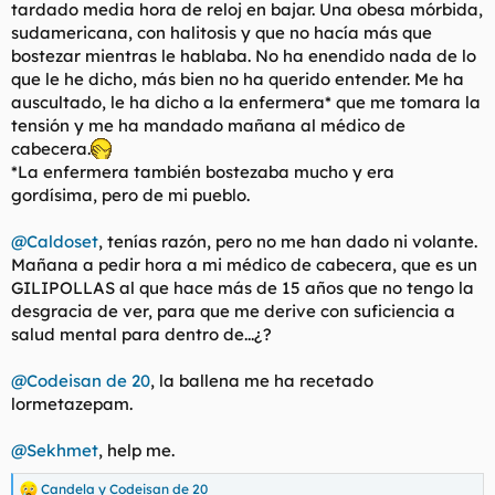
tardado media hora de reloj en bajar. Una obesa mórbida,
sudamericana, con halitosis y que no hacía más que
bostezar mientras le hablaba. No ha enendido nada de lo
que le he dicho, más bien no ha querido entender. Me ha
auscultado, le ha dicho a la enfermera* que me tomara la
tensión y me ha mandado mañana al médico de
cabecera.
*La enfermera también bostezaba mucho y era
gordísima, pero de mi pueblo.
@Caldoset
, tenías razón, pero no me han dado ni volante.
Mañana a pedir hora a mi médico de cabecera, que es un
GILIPOLLAS al que hace más de 15 años que no tengo la
desgracia de ver, para que me derive con suficiencia a
salud mental para dentro de...¿?
@Codeisan de 20
, la ballena me ha recetado
lormetazepam.
@Sekhmet
, help me.
Candela
y
Codeisan de 20