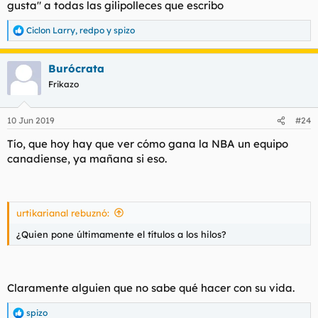
gusta" a todas las gilipolleces que escribo
Ciclon Larry
,
redpo
y
spizo
R
e
a
Burócrata
c
c
Frikazo
i
o
n
10 Jun 2019
#24
e
s
Tío, que hoy hay que ver cómo gana la NBA un equipo
:
canadiense, ya mañana si eso.
urtikarianal rebuznó:
¿Quien pone últimamente el títulos a los hilos?
Claramente alguien que no sabe qué hacer con su vida.
spizo
R