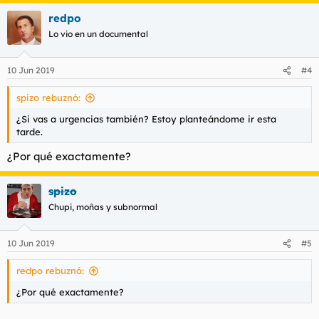
a
redpo
c
c
Lo vio en un documental
i
o
n
10 Jun 2019
#4
e
s
spizo rebuznó:
:
¿Si vas a urgencias también? Estoy planteándome ir esta
tarde.
¿Por qué exactamente?
spizo
Chupi, moñas y subnormal
10 Jun 2019
#5
redpo rebuznó:
¿Por qué exactamente?