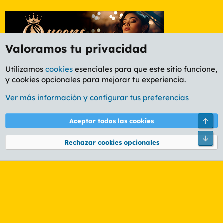
Valoramos tu privacidad
Utilizamos
cookies
esenciales para que este sitio funcione,
y cookies opcionales para mejorar tu experiencia.
Foro General
Ver más información y configurar tus preferencias
Cookies
PL OLDSTYLE AMARILLO
Cambiar fuente
Español (ES)
Arri
Aceptar todas las cookies
Contáctanos
Términos y reglas
Política de privacidad
Ayuda
R
Pie
S
Rechazar cookies opcionales
S
®
Community platform by XenForo
© 2010-2026 XenForo Ltd.