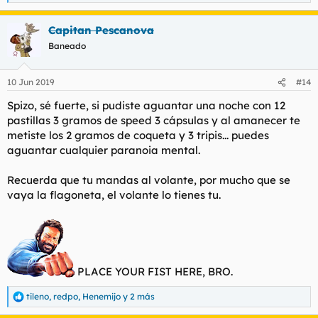
e
a
Capitan Pescanova
c
c
Baneado
i
o
n
10 Jun 2019
#14
e
s
Spizo, sé fuerte, si pudiste aguantar una noche con 12
:
pastillas 3 gramos de speed 3 cápsulas y al amanecer te
metiste los 2 gramos de coqueta y 3 tripis... puedes
aguantar cualquier paranoia mental.
Recuerda que tu mandas al volante, por mucho que se
vaya la flagoneta, el volante lo tienes tu.
PLACE YOUR FIST HERE, BRO.
tileno
,
redpo
,
Henemijo
y 2 más
R
e