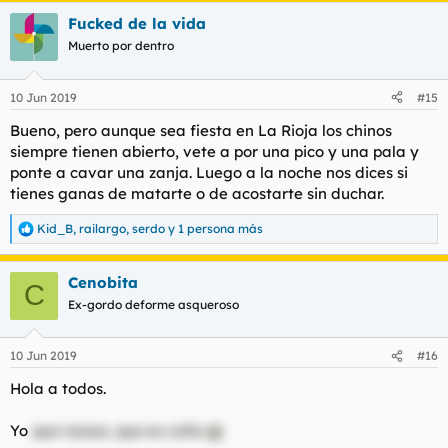
a
Fucked de la vida
c
c
Muerto por dentro
i
o
n
10 Jun 2019
#15
e
s
Bueno, pero aunque sea fiesta en La Rioja los chinos
:
siempre tienen abierto, vete a por una pico y una pala y
ponte a cavar una zanja. Luego a la noche nos dices si
tienes ganas de matarte o de acostarte sin duchar.
Kid_B
,
railargo
,
serdo
y 1 persona más
R
e
a
Cenobita
c
C
c
Ex-gordo deforme asqueroso
i
o
n
10 Jun 2019
#16
e
s
Hola a todos.
:
Yo
que noooo, que es coña