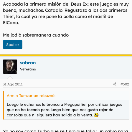
Acabada la primera misión del Deus Ex; este juego es muy
l
i
bueno, muchachos. Catadlo. Regustazo a los dos primeros
t
o
e
Thief, lo cual ya me pone la polla como el mástil de
m
ElCano.
a
Me jodió sobremanera cuando
Spoiler
sabran
Veterano
31 Ago 2011
#502
Armin Tamzarian rebuznó:
Luego le echamos la bronca a Megapoitier por criticar juegos
que no ha tocado pero luego bien que nos gusta rajar de
consolas que ni siquiera han salido a la venta.
Yo no soy como Turbo que se tuvo que follar un calvo para