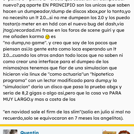
nuevo?.pq aparte EN PRINCIPIO son los unicos que saben
hacen un dumpeador/dump de discos xbox,por lo tanto,yo
no necesito un lt 2.0....si no me dumpean los 2.0 y los puedo
tostar(o meter en en hdd con el nuevo bug del dash,via
jtag).recordad.mi frase en los foros de scene guiri y que
me añaden karma
es
"no dump,no game". y creo que soy de los pocos que
piensan asi.la gente esta como loca esperando un lt
2.0....cuando los otros andan todo locos que no saben ni
como crear una interface para el dumpeo de los
mismos(nos tenemos que fiar de una simulacion que
hicieron via linux de "como actuaria"un "hipotetico
programa" con un lector modificado para dump,y la
"simulacion" daria un disco que pasa la prueba abgx y
seria de 8,2 gigas o algo asi,pero que la cosa va PARA
MUY LARGO.y mas a costa de los
"en navidad sale el firm de las slim"(salio en julio si mal no
recuerdo,solo se equivocaron en 7 meses los angelitos).
Quentin