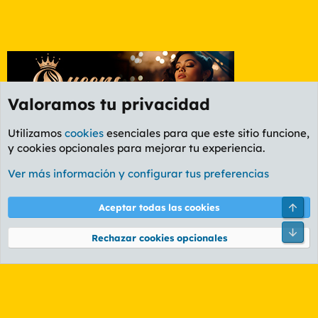
Valoramos tu privacidad
Utilizamos
cookies
esenciales para que este sitio funcione,
y cookies opcionales para mejorar tu experiencia.
Foro General
Ver más información y configurar tus preferencias
Cookies
PL OLDSTYLE AMARILLO
Cambiar fuente
Español (ES)
Arri
Aceptar todas las cookies
Contáctanos
Términos y reglas
Política de privacidad
Ayuda
R
Pie
S
Rechazar cookies opcionales
S
®
Community platform by XenForo
© 2010-2026 XenForo Ltd.