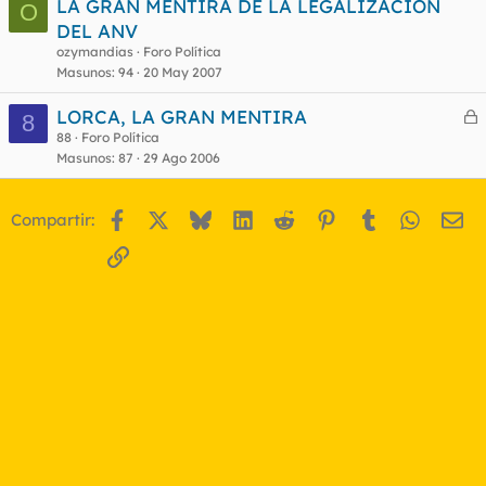
LA GRAN MENTIRA DE LA LEGALIZACION
O
DEL ANV
ozymandias
Foro Política
Masunos
94
20 May 2007
LORCA, LA GRAN MENTIRA
8
e
88
Foro Política
Masunos
87
29 Ago 2006
r
r
Facebook
X
Bluesky
LinkedIn
Reddit
Pinterest
Tumblr
WhatsA
Em
Compartir:
o
Enlace