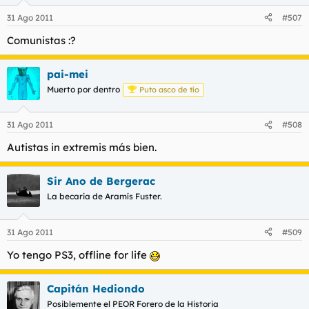
31 Ago 2011
#507
Comunistas :?
pai-mei
Muerto por dentro
Puto asco de tío
31 Ago 2011
#508
Autistas in extremis más bien.
Sir Ano de Bergerac
La becaria de Aramís Fuster.
31 Ago 2011
#509
Yo tengo PS3, offline for life
Capitán Hediondo
Posiblemente el PEOR Forero de la Historia