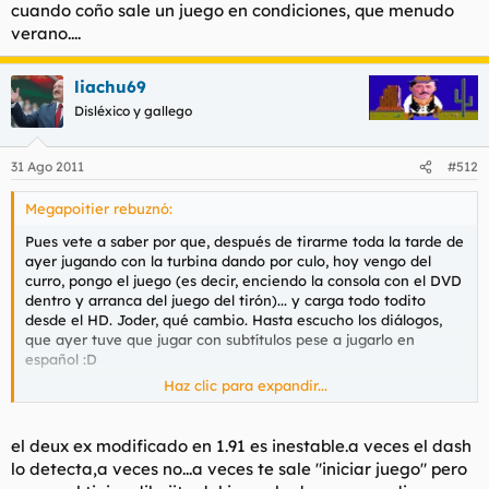
cuando coño sale un juego en condiciones, que menudo
verano....
liachu69
Disléxico y gallego
31 Ago 2011
#512
Megapoitier rebuznó:
Pues vete a saber por que, después de tirarme toda la tarde de
ayer jugando con la turbina dando por culo, hoy vengo del
curro, pongo el juego (es decir, enciendo la consola con el DVD
dentro y arranca del juego del tirón)... y carga todo todito
desde el HD. Joder, qué cambio. Hasta escucho los diálogos,
que ayer tuve que jugar con subtítulos pese a jugarlo en
español :D
Haz clic para expandir...
En cuanto al flasheo, ahora mismo me pillas instalando XP en
una partición aparte (suelo usar Ubuntu) para meterle a la 360
el 1.91+ ese que tanto mola. Nos hemos librado por los pelos
el deux ex modificado en 1.91 es inestable.a veces el dash
con el Deus Ex, pero todo apunta a que el Rage o el Skyrim
lo detecta,a veces no...a veces te sale "iniciar juego" pero
vendrán ya con wave 2000 y pico y o flasheas, o pene.