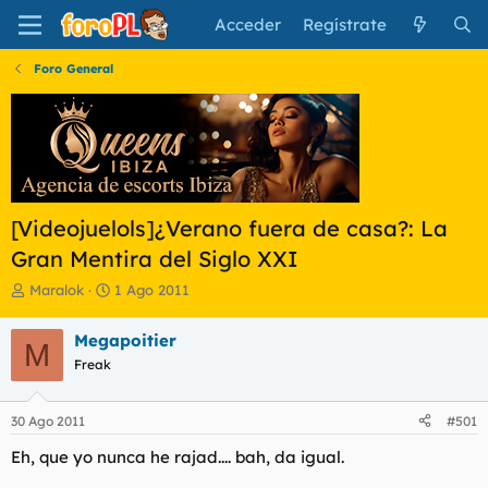
Acceder
Regístrate
Foro General
[Videojuelols]¿Verano fuera de casa?: La
Gran Mentira del Siglo XXI
I
F
Maralok
1 Ago 2011
n
e
i
c
Megapoitier
M
c
h
Freak
i
a
a
d
d
e
30 Ago 2011
#501
o
i
r
n
Eh, que yo nunca he rajad.... bah, da igual.
d
i
e
c