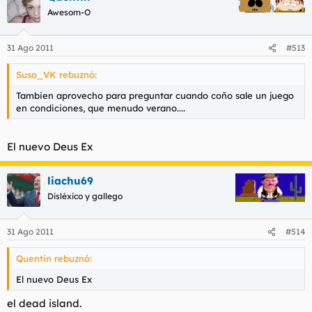
Awesom-O
31 Ago 2011
#513
Suso_VK rebuznó:
Tambien aprovecho para preguntar cuando coño sale un juego
en condiciones, que menudo verano....
El nuevo Deus Ex
liachu69
Disléxico y gallego
31 Ago 2011
#514
Quentin rebuznó:
El nuevo Deus Ex
el dead island.