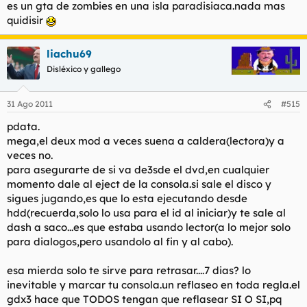
es un gta de zombies en una isla paradisiaca.nada mas
quidisir
liachu69
Disléxico y gallego
31 Ago 2011
#515
pdata.
mega,el deux mod a veces suena a caldera(lectora)y a
veces no.
para asegurarte de si va de3sde el dvd,en cualquier
momento dale al eject de la consola.si sale el disco y
sigues jugando,es que lo esta ejecutando desde
hdd(recuerda,solo lo usa para el id al iniciar)y te sale al
dash a saco...es que estaba usando lector(a lo mejor solo
para dialogos,pero usandolo al fin y al cabo).
esa mierda solo te sirve para retrasar....7 dias? lo
inevitable y marcar tu consola.un reflaseo en toda regla.el
gdx3 hace que TODOS tengan que reflasear SI O SI,pq