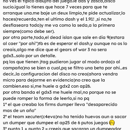
no ves el tipico dibujito del juego.le das y zasca,disco
sucio.igual lo tienes que hace 7 veces para que te
Y en cuanto a la PSP, la noticia de que iba a salir un nuevo
arranque una.me baje un deux limpio,te pide actualizar,lo
modelo por 100 pavitos me pilló en foros de segunda mano
buscando una 3000, fite tú, exclusivamente para emuladores.
haces(recuerda,ten el ultimo dash y el 1.91! ,si no,te
Ahora lógicamente me espero a que salga este, porque el wifi
desflaseara todo)y me va como la seda,a la primera
me importa tres mierdas.
siempre(como debe ser).
por otra parte,todo,el dead islan que sale en dia 9(estara
al caer "por ahi")tb es de esperar el dash,y aunque no os lo
creais,algo me dice que el gears of war 3 no sera
gdx3...solo por un detalle.
pq los que tienen jtag pudieron jugar al modo orda(o al
campaña)no se bien a cual,pq se filtro una beta por ahi...es
decir...la configuracion del disco no creo(ahora vendra
micro para dejarme en evidencia)no creo que la
cambien.eso si,me huele a gdx2 con ap26.
por otra banda el gdx3 me huele mal,no porque no se
puede romper la forma de leerlo,si no pq
1º el que creaba los firms dumper lleva "desaparecido
mas de un año"
2º el team xecuter(c4eva)no ha tenido huevos aun a sacar
un dumper que dumpee el ap25 de 6 putos juegos
3º punto 1 + punto 2 = creeis que sacaran un dumpeador